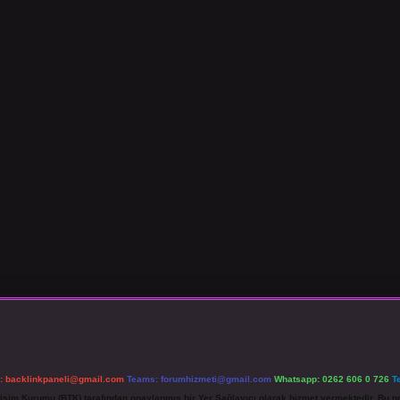
l:
backlinkpaneli@gmail.com
Teams:
forumhizmeti@gmail.com
Whatsapp: 0262 606 0 726
T
etişim Kurumu (BTK) tarafından onaylanmış bir Yer Sağlayıcı olarak hizmet vermektedir. Bu ne