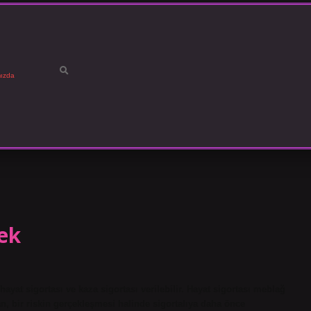
ızda
ek
hayat sigortası ve kaza sigortası verilebilir. Hayat sigortası meblağ
an, bir riskin gerçekleşmesi halinde sigortalıya daha önce