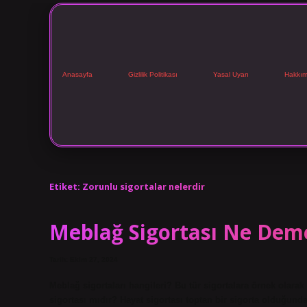
Anasayfa
Gizlilik Politikası
Yasal Uyarı
Hakkım
Etiket:
Zorunlu sigortalar nelerdir
Meblağ Sigortası Ne Dem
Tarih: Ekim 27, 2024
Meblağ sigortaları hangileri? Bu tür sigortalara örnek olarak 
sigortası mıdır? Hayat sigortası toptan bir sigorta olduğund