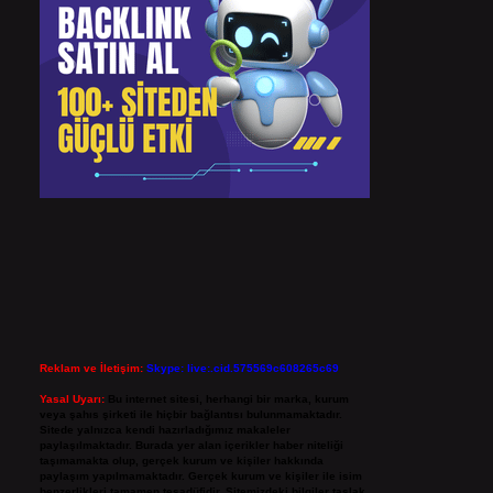
Reklam ve İletişim:
Skype: live:.cid.575569c608265c69
Yasal Uyarı:
Bu internet sitesi, herhangi bir marka, kurum
veya şahıs şirketi ile hiçbir bağlantısı bulunmamaktadır.
Sitede yalnızca kendi hazırladığımız makaleler
paylaşılmaktadır. Burada yer alan içerikler haber niteliği
taşımamakta olup, gerçek kurum ve kişiler hakkında
paylaşım yapılmamaktadır. Gerçek kurum ve kişiler ile isim
benzerlikleri tamamen tesadüfidir. Sitemizdeki bilgiler taslak