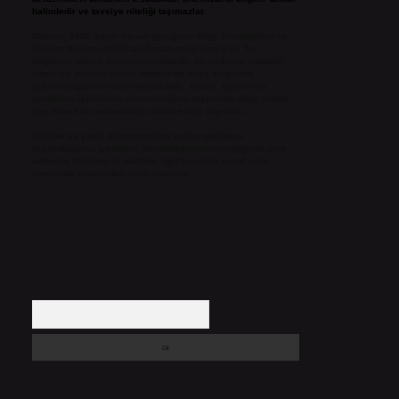
halindedir ve tavsiye niteliği taşımazlar.
Sitemiz, 5651 Sayılı Kanun gereğince Bilgi Teknolojileri ve
İletişim Kurumu (BTK) tarafından onaylanmış bir Yer
Sağlayıcı olarak hizmet vermektedir. Bu nedenle, sitedeki
içerikleri proaktif olarak denetleme veya araştırma
yükümlülüğümüz bulunmamaktadır. Ancak, üyelerimiz
yazdıkları içeriklerin sorumluluğunu taşımakta olup, siteye
üye olarak bu sorumluluğu kabul etmiş sayılırlar.
Hukuka ve yasal düzenlemelere aykırı olduğunu
düşündüğünüz içerikleri,
backlinkpanelicomtr@gmail.com
adresine bildirmeniz halinde, ilgili içerikler yasal süre
içerisinde sitemizden kaldırılacaktır.
Arama