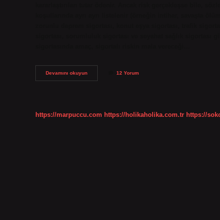
kararlaştırılan tutar ödenir. Ancak risk gerçekleşse bile, s
koşullarında ayrı ayrı listelenir (örneğin intihar, savaşta ölüm
zorunlu deprem sigortası, konut eşya sigortası, trafik sigortas
sigortası, sorumluluk sigortası ve seyahat sağlık sigortası gi
sigortasında amaç, sigortalı riskin mala vereceği…
Meblağ
Devamını okuyun
12 Yorum
Sigortası
Ne
Demek
https://marpuccu.com
https://holikaholika.com.tr
https://so