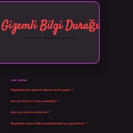
Gizemli Bilgi Durağı
Sırlarla dolu eğlenceli bir yolculuk!
Sidebar
vdcasino giriş
Son Yazılar
Fibabanka’da güvenli ödeme nasıl yapılır ?
Ağustos 6, 2026
Kur’an-ı Kerim’i niçin önemlidir ?
Ağustos 6, 2026
Azer kız ismi mi erkek mi ?
Ağustos 5, 2026
Buzluktan çıkan köfte buzdolabında kaç gün bekler ?
Ağustos 4, 2026