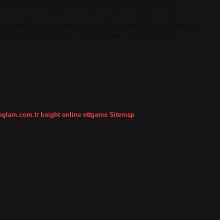
özleşme kapsamı dışında kalan durumlar genel hayat sigortası
 vb.). Sigorta çeşitleri nelerdir? Hayat dışı sigortalar kategorisine;
ı, motorlu taşıt sigortası, özel sağlık sigortası, kaza sigortası, mal
bi sigortalar girmektedir. Zarar sigortaları nelerdir? Emlak
koglam.com.tr
knight online
nttgame
Sitemap