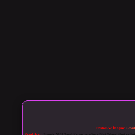
Reklam ve İletişim:
E-mai
Yasal Uyarı:
Sitemiz, 5651 Sayılı Kanun gereğince Bilgi Teknolojileri ve İl