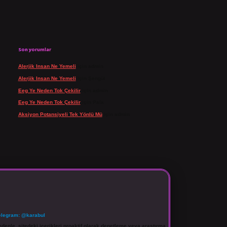
Son yorumlar
Alerjik Insan Ne Yemeli
için
admin
Alerjik Insan Ne Yemeli
için
Şengül
Eeg Ye Neden Tok Çekilir
için
admin
Eeg Ye Neden Tok Çekilir
için
Pala
Aksiyon Potansiyeli Tek Yönlü Mü
için
admin
elegram: @karabul
denle, sitedeki içerikleri proaktif olarak denetleme veya araştırma