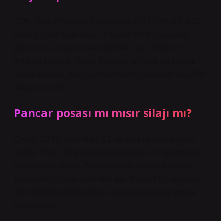
TON TAZE PANCAR PUSULASI 470 TL’YE SATILDI
Burdur Şeker Fabrikası, 14 Şubat 2024 Çarşamba
günü taze pancar posası için ihale açtı. Toplam 7
firmanın katıldığı ihaleyi Burdurlu bir firma en yüksek
fiyatla kazandı. İhale şartlarını yerine getirerek tonu 385
liraya satın aldı.
Pancar posası mı mısır silajı mı?
Cevap: 10 kg mısır silajı, 3,2 kg arpa ile aynı enerjiyi
sağlar. Yine, 10 kg taze pancar posası, 2,1 kg arpa ile
aynı enerjiyi sağlar. Pancar posası nişasta içermez;
enerjisinin çoğunu şekerden alır. Dengeli bir rasyonla,
süt ineklerine günde 25-30 kg’a kadar pancar posası
verebilirsiniz.