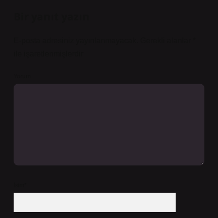
Bir yanıt yazın
E-posta adresiniz yayınlanmayacak.
Gerekli alanlar
*
ile işaretlenmişlerdir
Yorum
İsim*