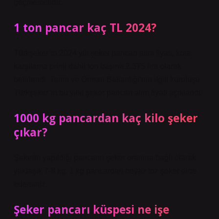
geçmemelidir.
1 ton pancar kaç TL 2024?
Türkşeker’in 2024 yılı şeker pancarı alım fiyatı, kota
karşılama primi dahil ton başına 2.375 lira olarak
belirlendi. Tarım ve Orman Bakanlığı’nın ilgili kuruluşu
Türkşeker’in bu yılki şeker pancarı alım fiyatı açıklandı.
1000 kg pancardan kaç kilo şeker
çıkar?
Şekerin yapıldığı pancarın şeker oranına bağlı olarak
yaklaşık 7-8 kg. 1 kg pancardan beyaz toz şeker elde
edersiniz.
Şeker pancarı küspesi ne işe