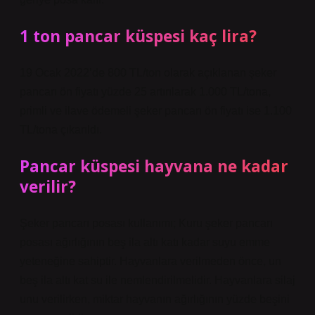
1 ton pancar küspesi kaç lira?
19 Ocak 2022’de 800 TL/ton olarak açıklanan şeker
pancarı ön fiyatı yüzde 25 artırılarak 1.000 TL/tona,
primli ve ilave ödemeli şeker pancarı ön fiyatı ise 1.100
TL/tona çıkarıldı.
Pancar küspesi hayvana ne kadar
verilir?
Şeker pancarı posası kullanımı; Kuru şeker pancarı
posası ağırlığının beş ila altı katı kadar suyu emme
yeteneğine sahiptir. Hayvanlara verilmeden önce, un
beş ila altı kat su ile nemlendirilmelidir. Hayvanlara silaj
unu verilirken, miktar hayvanın ağırlığının yüzde beşini