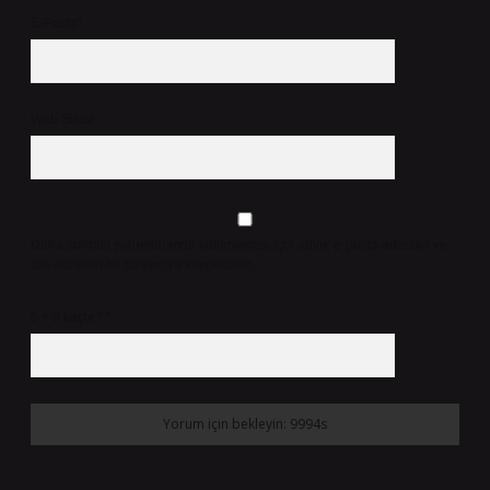
E-Posta*
Web Sitesi
Daha sonraki yorumlarımda kullanılması için adım, e-posta adresim ve
site adresim bu tarayıcıya kaydedilsin.
5 + 3 kaçtır?
*