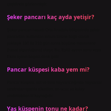
çeşidinde gözlenmiştir.
Şeker pancarı kaç ayda yetişir?
Şeker pancarı hasadı Orta Anadolu bölgesinde şeker
pancarları, kullanılan tohum türüne bağlı olarak
yaklaşık 180 ila 210 gün sonra büyüme mevsimine
(hasat olgunluğuna) ulaşır. Bu, Eylül ayının sonu veya
Ekim ayının başına denk gelir.
Pancar küspesi kaba yem mi?
Pancar küspesi, süt ve besi hayvancılığında hayvanlar
tarafından iştahla tüketilen, en ucuz ve kolay
sindirilebilen lif kaynağıdır.
Yaş küspenin tonu ne kadar?