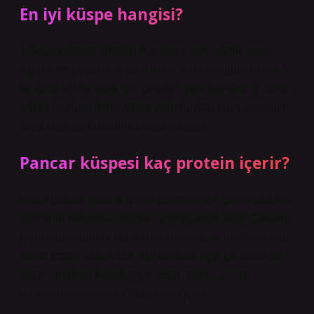
En iyi küspe hangisi?
1-Soya küspesi tüketen kuzuların canlı ağırlık artışı
diğer yem çeşitlerine göre daha fazla olduğundan ve 1
kg canlı ağırlık artışı için gereken yem tüketimi ile canlı
ağırlık maliyeti daha düşük olduğundan kuzu besisinde
soya küspesi kullanımı önerilmektedir.
Pancar küspesi kaç protein içerir?
Pellet pancar posası, şeker pancarından şeker çıkarma
işleminin sonunda difüzyon yoluyla elde edilir. Çıkarma
işleminin sonunda kükürt uzaklaştırılır ve preslemeden
sonra bagas elde edilir. Süt verimini üçte bir oranında
artırır, sindirimi kolaylaştırır, iştahı artırır, saman
üretimini destekler ve %8 protein içerir.