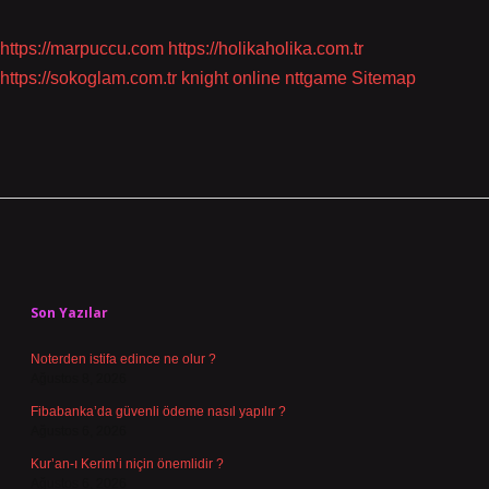
https://marpuccu.com
https://holikaholika.com.tr
https://sokoglam.com.tr
knight online
nttgame
Sitemap
Sidebar
Son Yazılar
Noterden istifa edince ne olur ?
Ağustos 8, 2026
Fibabanka’da güvenli ödeme nasıl yapılır ?
Ağustos 6, 2026
Kur’an-ı Kerim’i niçin önemlidir ?
Ağustos 6, 2026