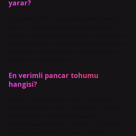
yarar?
Çiftçilerimizin “küspe” adını verdiği, şeker sanayiinin bir
yan ürünü olan ve kuru ve yaş olarak hayvanlara
sunulan pancar küspesi, yüksek enerji içeriğiyle süt ve
besi sığırı yemlerinde yaygın olarak kullanılmakta olup,
hayvanların severek tükettiği, sindirilebilirliği yüksek,
ekonomik bir yem kaynağıdır.
En verimli pancar tohumu
hangisi?
Dekara en yüksek kök gövde verimi (9706 kg/gün)
Eldorado çeşidinin kaplamalı tohumlarıyla, en düşük
(7245 kg/gün) ise Giraf çeşidinin kaplamalı
tohumlarıyla elde edilmiştir. Kaplamalı ve kaplamasız
tohumlar arasındaki en büyük verim farkı Giraf