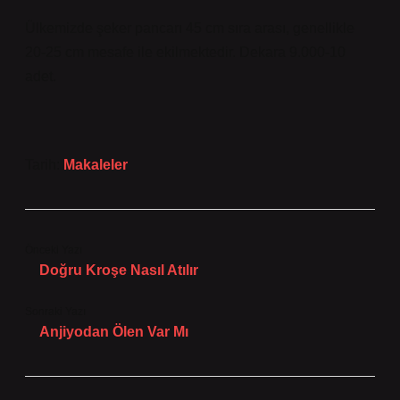
Ülkemizde şeker pancarı 45 cm sıra arası, genellikle
20-25 cm mesafe ile ekilmektedir. Dekara 9.000-10
adet.
Tarih:
Makaleler
Önceki Yazı
Doğru Kroşe Nasıl Atılır
Sonraki Yazı
Anjiyodan Ölen Var Mı