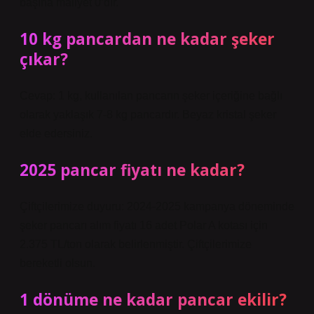
başına maliyet 0’dır.
10 kg pancardan ne kadar şeker
çıkar?
Cevap: 1 kg, kullanılan pancarın şeker içeriğine bağlı
olarak yaklaşık 7-8 kg pancardır. Beyaz kristal şeker
elde edersiniz.
2025 pancar fiyatı ne kadar?
Çiftçilerimize duyuru: 2024-2025 kampanya döneminde
şeker pancarı alım fiyatı 16 adet Polar A kotası için
2.375 TL/ton olarak belirlenmiştir. Çiftçilerimize
bereketli olsun.
1 dönüme ne kadar pancar ekilir?