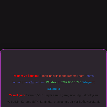
sino giriş
Reklam ve İletişim:
E-mail:
backlinkpaneli@gmail.com
Teams:
forumhizmeti@gmail.com
Whatsapp: 0262 606 0 726
Telegram:
@karabul
Yasal Uyarı:
Sitemiz, 5651 Sayılı Kanun gereğince Bilgi Teknolojileri
ve İletişim Kurumu (BTK) tarafından onaylanmış bir Yer Sağlayıcı olarak