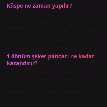
Küspe ne zaman yapılır?
Kullanılacak miktar hayvanın cinsine ve türüne göre
değişir. Ancak süt ve et ineklerine günde yirmi ila otuz
kilogram, genç sığırlara on ila on iki kilogram ve
buzağılara beş ila altı kilogram yem verilebilir.
Dördüncü aydan itibaren buzağılar unla beslenebilir.
1 dönüm şeker pancarı ne kadar
kazandırır?
Şeker pancarı üretiminde dekar başına toplam maliyet
2293,55 TL, GSYİH 3461,51 TL, brüt kâr 1691,59 TL ve
net kâr 1167,96 TL olarak hesaplanmıştır. Nispi kâr 1,51
olarak tespit edilmiştir. İşletmelerde dekar başına
ortalama şeker pancarı verimi 6833,33 kg olup kilogram