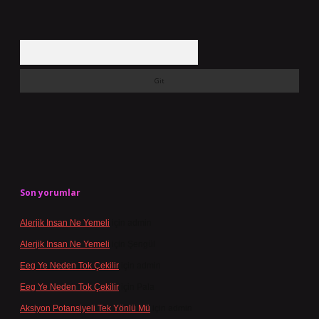
Arama
Son yorumlar
Alerjik Insan Ne Yemeli
için
admin
Alerjik Insan Ne Yemeli
için
Şengül
Eeg Ye Neden Tok Çekilir
için
admin
Eeg Ye Neden Tok Çekilir
için
Pala
Aksiyon Potansiyeli Tek Yönlü Mü
için
admin