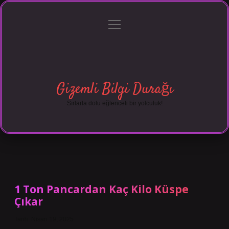
menüyü
Anasayfa
Gizlilik Politikası
Yasal Uyarı
aç
Hakkımızda
Gizemli Bilgi Durağı
Sırlarla dolu eğlenceli bir yolculuk!
1 Ton Pancardan Kaç Kilo Küspe
Çıkar
Tarih: Nisan 19, 2025