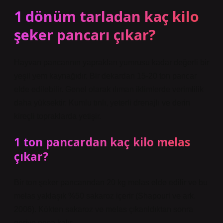
1 dönüm tarladan kaç kilo
şeker pancarı çıkar?
Hayvan pancarının yaprakları yumrusu kadar değerli bir
yeşil yem kaynağıdır. Bir dekardan 15-20 ton pancar
elde edilebilir. Genel olarak ılıman iklimlerde verimlilik
daha yüksektir. Kumlu tınlı, yeterli drenajlı ve derin
kireçli topraklarda yetişir.
1 ton pancardan kaç kilo melas
çıkar?
Bir ton şeker pancarından 20 kg melas elde edilir ve bu
melas yaklaşık %50 sakaroz içerir (Shapouri ve ark.
2006). Kökten sakaroz ve melas çıkarıldıktan sonra
geriye posa kalır.