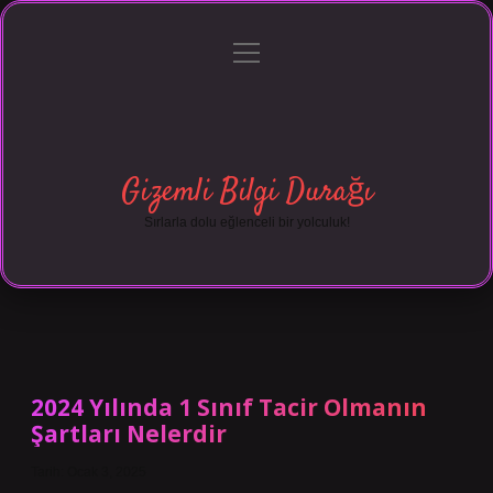
menüyü
Anasayfa
Gizlilik Politikası
Yasal Uyarı
aç
Hakkımızda
Gizemli Bilgi Durağı
Sırlarla dolu eğlenceli bir yolculuk!
2024 Yılında 1 Sınıf Tacir Olmanın
Şartları Nelerdir
Tarih: Ocak 3, 2025