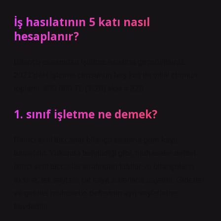
İş hasılatının 5 katı nasıl
hesaplanır?
Bilanço esasından işletme esasına geçebilirsiniz.
2021’deki işletme cirosunun beş katı ile yıllık cironun
toplamı: 400.000 TL (%20) eksi = 320.
1. sınıf işletme ne demek?
Birinci sınıf tüccarlar bilanço esasına göre kayıt
tutmalıdır. Yukarıda belirtildiği gibi, muhasebe defteri
ikinci sınıf tüccarlar tarafından tutulur ve bilançoların
aksine, tek sayfalık bir kayıt sistemine dayanır. Giderler
ve gelirler muhasebe defterinin ayrı sayfalarına
kaydedilir.