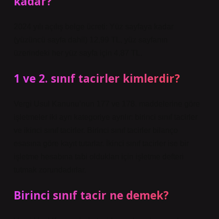
kadar?
2024 yılı açılış belge ücreti: Yüz sayfaya kadar
(yüzüncü sayfa dahil) 12,99 TL, yüz sayfanın
üzerindeki her yüz sayfa için 4,87 TL.
1 ve 2. sınıf tacirler kimlerdir?
Vergi Usul Kanunu’nun 177 ve 178. maddelerine göre
işletmeler iki ayrı kategoriye ayrılır: birinci sınıf tacirler
ve ikinci sınıf tacirler. Birinci sınıf tacirler bilanço
esasına göre kayıt tutarlar. İkinci sınıf tacirler ise bir
işletme hesabına tabi oldukları için işletme defteri
tutmak zorundadırlar.
Birinci sınıf tacir ne demek?