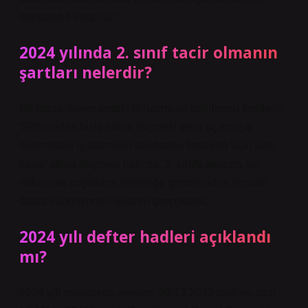
muhasebe defteridir.
2024 yılında 2. sınıf tacir olmanın
şartları nelerdir?
Bir fatura dönemindeki iş hacminin belirlenen limitlerin
%20’sinden fazla altına düşmesi veya üç ardışık
dönemdeki iş hacminin belirlenen limitlerin %20’sine
kadar altına düşmesi halinde, 2. sınıfa aktarım, bu
hüküm ve koşulların yürürlüğe girmesinden sonraki
fatura döneminden itibaren gerçekleşir.
2024 yılı defter hadleri açıklandı
mı?
2024 yılı muhasebe sınırları; 30.12.2023 tarih ve saat