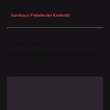
Sonraki Yazı
Varoluşçu Felsefeciler Kimlerdir
Bir yanıt yazın
E-posta adresiniz yayınlanmayacak.
Gerekli alanlar
*
ile işaretlenmişlerdir
Yorum