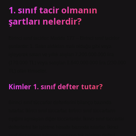
1. sınıf tacir olmanın
şartları nelerdir?
Birinci sınıf tacirler: Madde 177 – Birinci sınıf tacirler
şunlardır: 1. Satın aldıkları malı olduğu gibi veya
işleyerek satan ve yıllık alışları 7.200.000.000 lira
(170.000 TL) veya satışları 8.640.000.000 lira (230.000
TL) olan kimseler.
Kimler 1. sınıf defter tutar?
Birinci sınıf tüccarlar defterlerini bilanço bazında
tutarlar. İkinci sınıf tüccarlar, birinci sınıf tüccarların
eşiğini aşmayan diğer tüccarlardır. İkinci sınıf tüccarlar
defterlerini bir işletme hesabı bazında tutarlar. İkinci
sınıf tüccarların tutması gereken tek işletme defteri