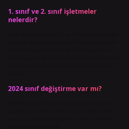
1. sınıf ve 2. sınıf işletmeler
nelerdir?
Vergi Usul Kanunu’nun 177 ve 178. maddelerine göre
işletmeler iki ayrı kategoriye ayrılır: birinci sınıf tacirler
ve ikinci sınıf tacirler. Birinci sınıf tacirler kayıtlarını
bilanço esasına göre tutarlar. İkinci sınıf tacirler işletme
hesabı tutmaya tabidir ve bir işletme defteri tutmaları
gerekir.
2024 sınıf değiştirme var mı?
2024’ten itibaren 1. ve 5. sınıf öğrencilerinin branş
değişikliği konusunda kariyer danışmanlarına baskı
yapılmayacak! Branş değişiklikleri e-Okul üzerinden
otomatik olarak yapılacak.