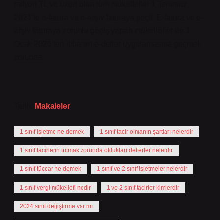
milyon TL ve üzeri olan tüm mükellefler 1 Temmuz
2024’te e-fatura ve e-arşiv faturaya geçti. E-fatura ve e-
arşiv faturaya zorunlu geçiş yapan mükellefler de 1
Ocak 2025’ten itibaren e-defter uygulamasına geçmek
zorunda.
Tarih:
Makaleler
1 sınıf işletme ne demek
1 sınıf tacir olmanın şartları nelerdir
1 sınıf tacirlerin tutmak zorunda oldukları defterler nelerdir
1 sınıf tüccar ne demek
1 sınıf ve 2 sınıf işletmeler nelerdir
1 sınıf vergi mükellefi nedir
1 ve 2 sınıf tacirler kimlerdir
2024 sınıf değiştirme var mı