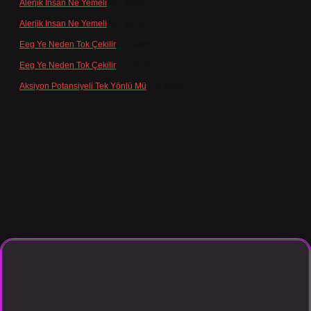
Alerjik Insan Ne Yemeli
için
admin
Alerjik Insan Ne Yemeli
için
Şengül
Eeg Ye Neden Tok Çekilir
için
admin
Eeg Ye Neden Tok Çekilir
için
Pala
Aksiyon Potansiyeli Tek Yönlü Mü
için
admin
o giriş