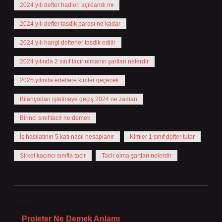
2024 yılı defter hadleri açıklandı mı
2024 yılı defter tasdik parası ne kadar
2024 yılı hangi defterler tasdik edilir
2024 yılında 2 sınıf tacir olmanın şartları nelerdir
2025 yılında edeftere kimler geçecek
Bilançodan işletmeye geçiş 2024 ne zaman
Birinci sınıf tacir ne demek
İş hasılatının 5 katı nasıl hesaplanır
Kimler 1 sınıf defter tutar
Şirket kaçıncı sınıfta tacir
Tacir olma şartları nelerdir
Önceki Yazı
Proleter Ne Demek Anlamı