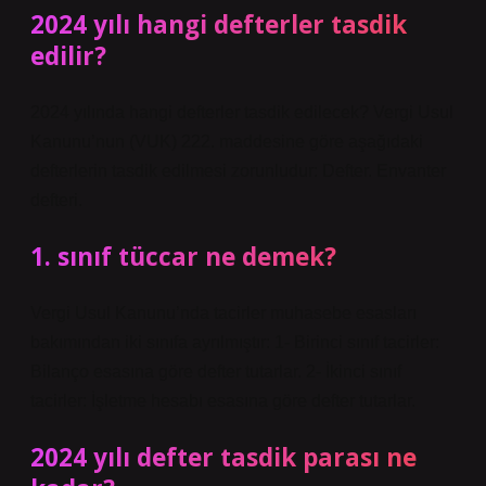
2024 yılı hangi defterler tasdik
edilir?
2024 yılında hangi defterler tasdik edilecek? Vergi Usul
Kanunu’nun (VUK) 222. maddesine göre aşağıdaki
defterlerin tasdik edilmesi zorunludur: Defter. Envanter
defteri.
1. sınıf tüccar ne demek?
Vergi Usul Kanunu’nda tacirler muhasebe esasları
bakımından iki sınıfa ayrılmıştır: 1- Birinci sınıf tacirler:
Bilanço esasına göre defter tutarlar. 2- İkinci sınıf
tacirler: İşletme hesabı esasına göre defter tutarlar.
2024 yılı defter tasdik parası ne