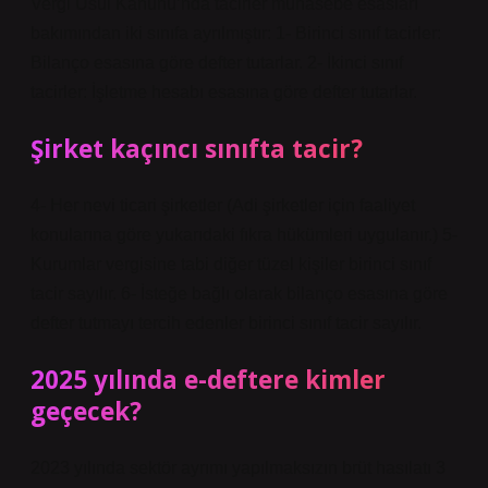
Vergi Usul Kanunu’nda tacirler muhasebe esasları
bakımından iki sınıfa ayrılmıştır: 1- Birinci sınıf tacirler:
Bilanço esasına göre defter tutarlar. 2- İkinci sınıf
tacirler: İşletme hesabı esasına göre defter tutarlar.
Şirket kaçıncı sınıfta tacir?
4- Her nevi ticari şirketler (Adi şirketler için faaliyet
konularına göre yukarıdaki fıkra hükümleri uygulanır.) 5-
Kurumlar vergisine tabi diğer tüzel kişiler birinci sınıf
tacir sayılır. 6- İsteğe bağlı olarak bilanço esasına göre
defter tutmayı tercih edenler birinci sınıf tacir sayılır.
2025 yılında e-deftere kimler
geçecek?
2023 yılında sektör ayrımı yapılmaksızın brüt hasılatı 3