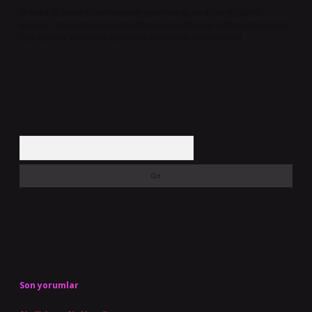
Hukuka ve yasal düzenlemelere aykırı olduğunu düşündüğünüz
içerikleri,
backlinkpanelicomtr@gmail.com
adresine bildirmeniz halinde,
ilgili içerikler yasal süre içerisinde sitemizden kaldırılacaktır.
Arama
Son yorumlar