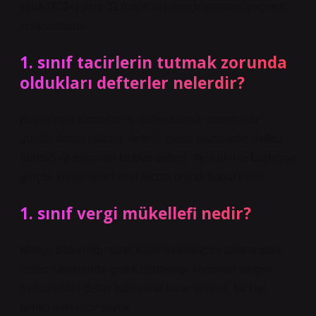
yılda (2024) yani 31 Aralık’ta bilanço esasına geçmek
zorundadırlar.
1. sınıf tacirlerin tutmak zorunda
oldukları defterler nelerdir?
Birinci sınıf tüccarlar üç defter tutmak zorundadır:
günlük defter (günlük defter), genel muhasebe defteri
(defter) ve envanter bakiye defteri. Yeni bir işe başlayan
gerçek kişiler ikinci sınıf tüccar olarak kabul edilir.
1. sınıf vergi mükellefi nedir?
Maliye Bakanlığı, tüzel kişilerin bilanço esasına göre
defter tutmalarına gerek görmeyip, kurumlar vergisi
mükellefinin defter tutmasına karar verirse, bu kişi
birinci sınıf tacir sayılır.