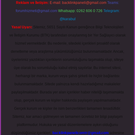
Reklam ve İletişim:
E-mail:
backlinkpaneli@gmail.com
Teams:
forumhizmeti@gmail.com
Whatsapp: 0262 606 0 726
Telegram:
@karabul
Yasal Uyarı:
Sitemiz, 5651 Sayılı Kanun gereğince Bilgi Teknolojileri
ve İletişim Kurumu (BTK) tarafından onaylanmış bir Yer Sağlayıcı olarak
hizmet vermektedir. Bu nedenle, sitedeki içerikleri proaktif olarak
denetleme veya araştırma yükümlülüğümüz bulunmamaktadır. Ancak,
üyelerimiz yazdıkları içeriklerin sorumluluğunu taşımakta olup, siteye
üye olarak bu sorumluluğu kabul etmiş sayılırlar. Bu internet sitesi,
herhangi bir marka, kurum veya şahıs şirketi ile hiçbir bağlantısı
bulunmamaktadır. Sitede yalnızca kendi hazırladığımız makaleler
paylaşılmaktadır. Burada yer alan içerikler haber niteliği taşımamakta
olup, gerçek kurum ve kişiler hakkında paylaşım yapılmamaktadır.
Gerçek kurum ve kişiler ile isim benzerlikleri tamamen tesadüfidir.
Sitemiz, kar amacı gütmeyen ve tamamen ücretsiz bir bilgi paylaşım
platformudur. Hukuka ve yasal düzenlemelere aykırı olduğunu
düşündüğünüz içerikleri,
backlinkpanelicomtr@gmail.com
adresine