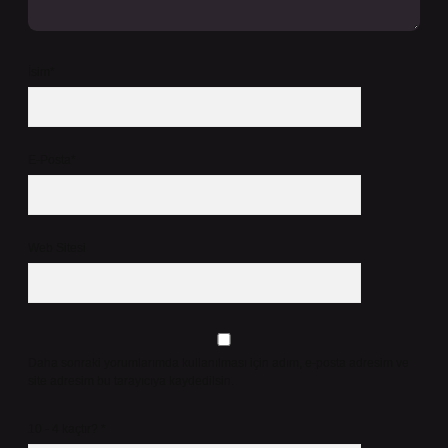
İsim*
E-Posta*
Web Sitesi
Daha sonraki yorumlarımda kullanılması için adım, e-posta adresim ve
site adresim bu tarayıcıya kaydedilsin.
10 - 4 kaçtır?
*