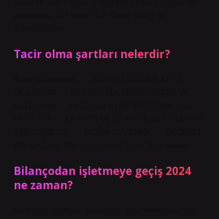
18:00’de 32415 sayılı (2. mükerrer) Resmi Gazete’de
yayımlanan 556 sayılı VUK Genel Tebliği ile
duyurulmuştur.
Tacir olma şartları nelerdir?
İflasa tabi olmayın. … TİCARET SİCİLİNE KAYIT. …
ODA KAYDI. … TİCARET ADLARININ SEÇİMİ VE
KULLANIMI. … TİCARİ İŞLETME KARARINA TABİ
DEĞİLDİR. … TİCARET VE GÜMRÜK VERGİLERİNE
TABİ DEĞİLDİR. … TİCARİ GÜVENLİK. … DEĞERLİ
BİR İŞADAMI GİBİ DAVRANIN. Daha fazla makale…
Bilançodan işletmeye geçiş 2024
ne zaman?
Bu şartları sağlayan ticari defter tutan mükellefler yeni