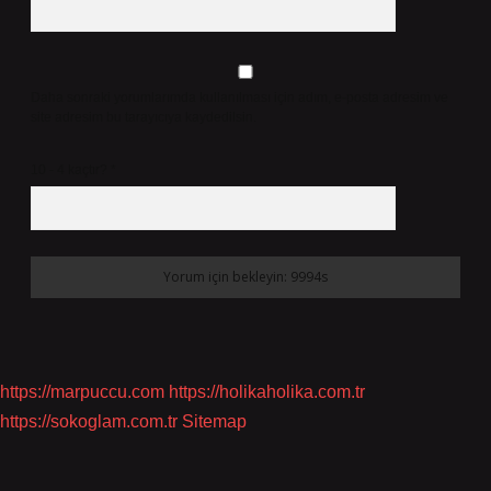
Daha sonraki yorumlarımda kullanılması için adım, e-posta adresim ve
site adresim bu tarayıcıya kaydedilsin.
10 - 4 kaçtır?
*
https://marpuccu.com
https://holikaholika.com.tr
https://sokoglam.com.tr
Sitemap