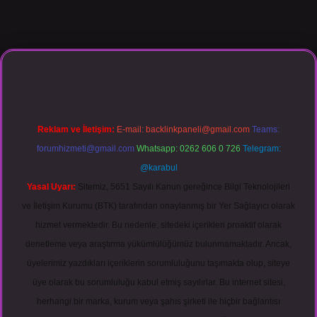
no giriş
Reklam ve İletişim:
E-mail:
backlinkpaneli@gmail.com
Teams:
forumhizmeti@gmail.com
Whatsapp: 0262 606 0 726
Telegram:
@karabul
Yasal Uyarı:
Sitemiz, 5651 Sayılı Kanun gereğince Bilgi Teknolojileri
ve İletişim Kurumu (BTK) tarafından onaylanmış bir Yer Sağlayıcı olarak
hizmet vermektedir. Bu nedenle, sitedeki içerikleri proaktif olarak
denetleme veya araştırma yükümlülüğümüz bulunmamaktadır. Ancak,
üyelerimiz yazdıkları içeriklerin sorumluluğunu taşımakta olup, siteye
üye olarak bu sorumluluğu kabul etmiş sayılırlar. Bu internet sitesi,
herhangi bir marka, kurum veya şahıs şirketi ile hiçbir bağlantısı