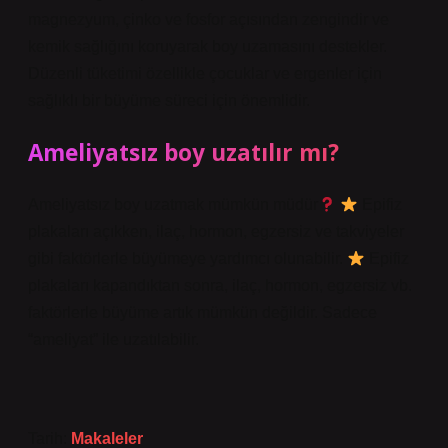
magnezyum, çinko ve fosfor açısından zengindir ve
kemik sağlığını koruyarak boy uzamasını destekler.
Düzenli tüketimi özellikle çocuklar ve ergenler için
sağlıklı bir büyüme süreci için önemlidir.
Ameliyatsız boy uzatılır mı?
Ameliyatsız boy uzatmak mümkün müdür
Epifiz
plakaları açıkken, ilaç, hormon, egzersiz ve takviyeler
gibi faktörlerle büyümeye yardımcı olunabilir.
Epifiz
plakaları kapandıktan sonra, ilaç, hormon, egzersiz vb.
faktörlerle büyüme artık mümkün değildir. Sadece
“ameliyat” ile uzatılabilir.
Tarih:
Makaleler