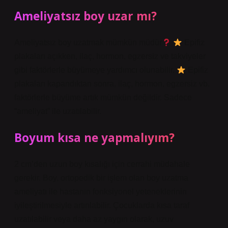
Ameliyatsız boy uzar mı?
Ameliyatsız boy uzatmak mümkün müdür
Epifiz
plakaları açıkken, ilaç, hormon, egzersiz ve takviyeler
gibi faktörlerle büyümeye yardımcı olunabilir.
Epifiz
plakaları kapandıktan sonra, ilaç, hormon, egzersiz vb.
faktörlerle büyüme artık mümkün değildir. Sadece
“ameliyat” ile uzatılabilir.
Boyum kısa ne yapmalıyım?
2 cm’den uzun boy kısalığı için cerrahi müdahale
gerekir. Boy, ortopedik bir işlem olan boy uzatma
ameliyatı ile hastanın fonksiyonel yeteneklerinin
iyileştirilmesiyle artırılabilir. Çocuklarda kısa taraf
uzatılabilir veya daha az yaygın olarak, uzuv