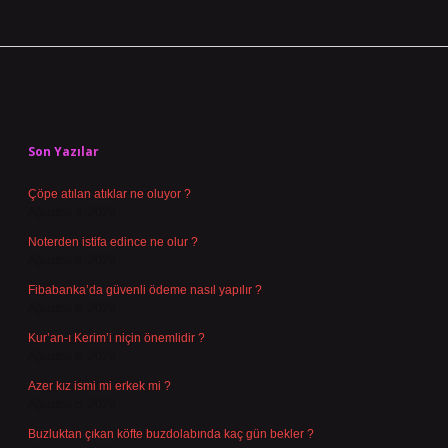
Sidebar
Son Yazılar
Çöpe atılan atıklar ne oluyor ?
Ağustos 9, 2026
Noterden istifa edince ne olur ?
Ağustos 8, 2026
Fibabanka’da güvenli ödeme nasıl yapılır ?
Ağustos 6, 2026
Kur’an-ı Kerim’i niçin önemlidir ?
Ağustos 6, 2026
Azer kız ismi mi erkek mi ?
Ağustos 5, 2026
Buzluktan çıkan köfte buzdolabında kaç gün bekler ?