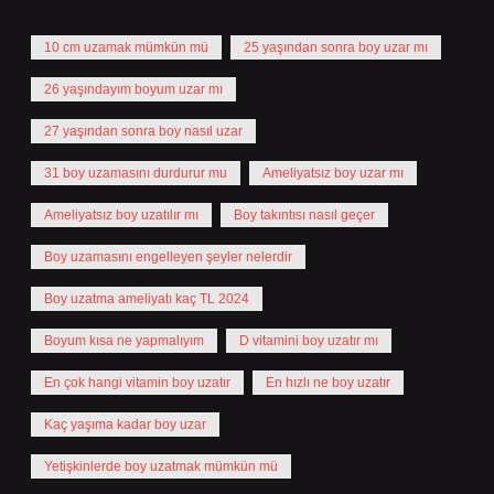
10 cm uzamak mümkün mü
25 yaşından sonra boy uzar mı
26 yaşındayım boyum uzar mı
27 yaşından sonra boy nasıl uzar
31 boy uzamasını durdurur mu
Ameliyatsız boy uzar mı
Ameliyatsız boy uzatılır mı
Boy takıntısı nasıl geçer
Boy uzamasını engelleyen şeyler nelerdir
Boy uzatma ameliyatı kaç TL 2024
Boyum kısa ne yapmalıyım
D vitamini boy uzatır mı
En çok hangi vitamin boy uzatır
En hızlı ne boy uzatır
Kaç yaşıma kadar boy uzar
Yetişkinlerde boy uzatmak mümkün mü