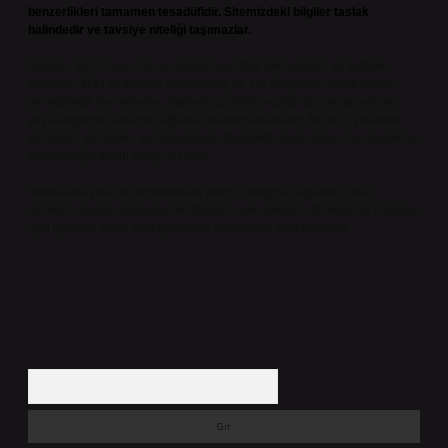
benzerlikleri tamamen tesadüfidir. Sitemizdeki bilgiler taslak
halindedir ve tavsiye niteliği taşımazlar.
Sitemiz, 5651 Sayılı Kanun gereğince Bilgi Teknolojileri ve İletişim
Kurumu (BTK) tarafından onaylanmış bir Yer Sağlayıcı olarak hizmet
vermektedir. Bu nedenle, sitedeki içerikleri proaktif olarak denetleme
veya araştırma yükümlülüğümüz bulunmamaktadır. Ancak, üyelerimiz
yazdıkları içeriklerin sorumluluğunu taşımakta olup, siteye üye olarak bu
sorumluluğu kabul etmiş sayılırlar.
Hukuka ve yasal düzenlemelere aykırı olduğunu düşündüğünüz
içerikleri,
backlinkpanelicomtr@gmail.com
adresine bildirmeniz halinde,
ilgili içerikler yasal süre içerisinde sitemizden kaldırılacaktır.
Arama