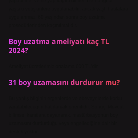
yapabilirler ve ne yapıldığını bilirler. Herhangi bir
yaştaki yetişkinlere uygulanabilir, ancak yaşlı hastalara
uygulanmaz. 60 yaşından sonra boy uzatma
prosedürlerinden kaçınılmalıdır.
Boy uzatma ameliyatı kaç TL
2024?
Ameliyat ücretlerimiz ortalama 600 TL’dir.
31 boy uzamasını durdurur mu?
Bu yanlış bilginin ergenlerde ve ebeveynlerde korku
yaratabileceğini hatırlamak önemlidir. Sonuç: Mevcut
bilimsel kanıtlara dayanarak, mastürbasyonun boy
uzamasını durdurduğu veya engellediğine dair bir
destek yoktur.