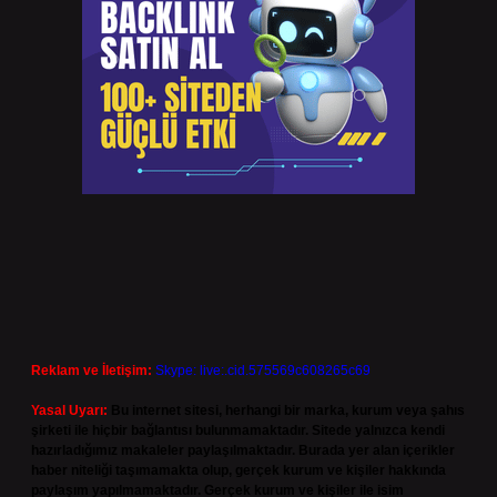
Reklam ve İletişim:
Skype: live:.cid.575569c608265c69
Yasal Uyarı:
Bu internet sitesi, herhangi bir marka, kurum veya şahıs
şirketi ile hiçbir bağlantısı bulunmamaktadır. Sitede yalnızca kendi
hazırladığımız makaleler paylaşılmaktadır. Burada yer alan içerikler
haber niteliği taşımamakta olup, gerçek kurum ve kişiler hakkında
paylaşım yapılmamaktadır. Gerçek kurum ve kişiler ile isim