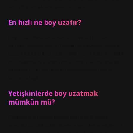
sonra boy ancak ameliyatla uzatılabilir.
En hızlı ne boy uzatır?
Boy uzatan besinler arasında süt ve süt ürünleri,
yumurta, organik sebze (brokoli) ve meyveler, organik
susam (GDO’lu ithal susam değil), soya fasulyesi, balık
ve kuruyemişler (badem, ceviz, fındık) ilk sıralarda yer
almaktadır. Süt, çocukların beslenmesinde özel bir
öneme sahiptir.
Yetişkinlerde boy uzatmak
mümkün mü?
Çocuklar için uzatma prosedürleri 4 ila 6 yaşları
arasında başlatılmalıdır, böylece kendilerine söyleneni