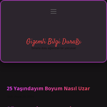
menüyü
Anasayfa
Gizlilik Politikası
Yasal Uyarı
aç
Hakkımızda
Gizemli Bilgi Durağı
Sırlarla dolu eğlenceli bir yolculuk!
25 Yaşındayım Boyum Nasıl Uzar
Tarih: Aralık 28, 2024