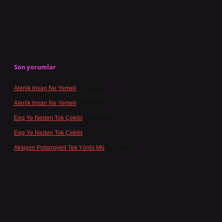
Son yorumlar
Alerjik Insan Ne Yemeli
için
admin
Alerjik Insan Ne Yemeli
için
Şengül
Eeg Ye Neden Tok Çekilir
için
admin
Eeg Ye Neden Tok Çekilir
için
Pala
Aksiyon Potansiyeli Tek Yönlü Mü
için
admin