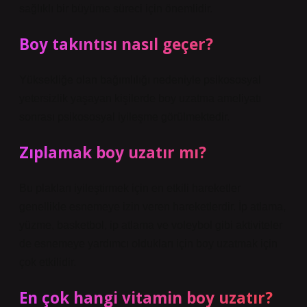
sağlıklı bir büyüme süreci için önemlidir.
Boy takıntısı nasıl geçer?
Yüksekliğe olan bağımlılığı nedeniyle psikososyal
yetersizlik yaşayan kişilerde boy uzatma ameliyatı
sonrası psikososyal iyileşme görülmektedir.
Zıplamak boy uzatır mı?
Bu plakları iyileştirmek için en etkili hareketler
genellikle esnemeye izin veren hareketlerdir. İp atlama,
yüzme, basketbol, ​​ip atlama ve voleybol gibi aktiviteler
de esnemeye yardımcı oldukları için boy uzatmak için
çok etkilidir.
En çok hangi vitamin boy uzatır?