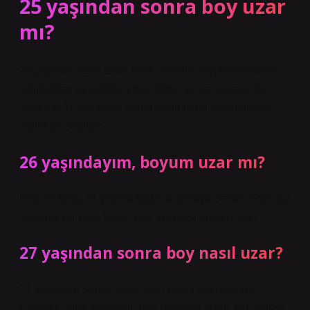
25 yaşından sonra boy uzar
mı?
27 yaşında daha uzun boylu olabilir miyim? Büyüme
kıkırdakları genellikle ergenlikten sonra kapanır. Bu
nedenle 27 yaşından sonra daha uzun boylu olmak
mümkün değildir.
26 yaşındayım, boyum uzar mı?
İnsanın boyu 21 yaşına kadar uzamaya devam eder, bu
nedenle bu yaşa kadar boy uzaması devam eder.
27 yaşından sonra boy nasıl uzar?
27 yaşından sonra daha uzun boylu olamazsınız.
Ergenlik sona erdiğinde boy uzaması durur. Bu yaştan