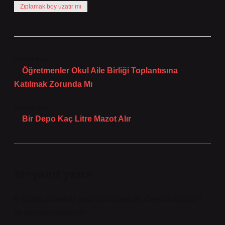
Zıplamak boy uzatır mı
Önceki Yazı
Öğretmenler Okul Aile Birliği Toplantısına
Katılmak Zorunda Mı
Sonraki Yazı
Bir Depo Kaç Litre Mazot Alır
Bir yanıt yazın
E-posta adresiniz yayınlanmayacak.
Gerekli alanlar
*
ile işaretlenmişlerdir