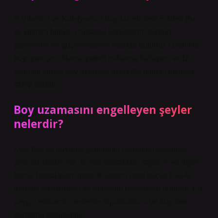
D Vitamini ve Kalsiyumun Boy Üzerindeki Etkileri Bu
iki vitamin birlikte çalışarak kemiklerin düzgün
gelişimine ve güçlenmesine katkıda bulunur. Özellikle
büyüyen çocuklarda yeterli miktarda kalsiyum ve D
vitamini almak boy uzaması üzerinde olumlu etkilere
sahip olabilir.
Boy uzamasını engelleyen şeyler
nelerdir?
Kısa boy ve büyüme geriliğinin nedenleri arasında
yetersiz beslenme, kronik hastalıklar, raşitizm ve diğer
kemik hastalıkları, gebelik yaşına göre küçük (SGA),
genetik bozukluklar ve endokrin hastalıklar bulunur. En
yaygın endokrin nedenler hipotiroidizm ve büyüme
hormonu eksikliğidir.