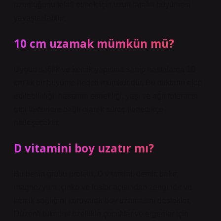
uzunluğunu telafi etmek için uzun tarafın büyümesi
yavaşlatılabilir.
10 cm uzamak mümkün mü?
Uygun sağlık ve kemik yapısına sahip hastalarda 10
cm’lik bir büyüme hedefi mümkündür. Bu miktarın elde
edilebilirliği, hastanın esnekliği, yaşı ve ağrı toleransı
gibi faktörlere bağlı olarak süreç ilerledikçe
netleşecektir.
D vitamini boy uzatır mı?
Bu besin grubu protein, D vitamini, demir, bakır,
magnezyum, çinko ve fosfor açısından zengindir ve
kemik sağlığını koruyarak boy uzamasını destekler.
Düzenli tüketimi özellikle çocuklar ve ergenler için