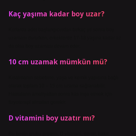
Kaç yaşıma kadar boy uzar?
Kızlarda adet başlangıcından birkaç yıl sonra boy
uzaması dururken, erkeklerde 17-18 yaşına kadar az
da olsa boy uzaması devam eder.
10 cm uzamak mümkün mü?
Kısalmanın sebebine, yaşa ve kemik yapısına bağlı
olarak toplam 10 – 15 cm uzama sağlanabilir.
Hastaların ameliyattan sonra kas inşa etmek için
fizyoterapi almaları gerekir.
D vitamini boy uzatır mı?
Bu besin grubu protein, D vitamini, demir, bakır,