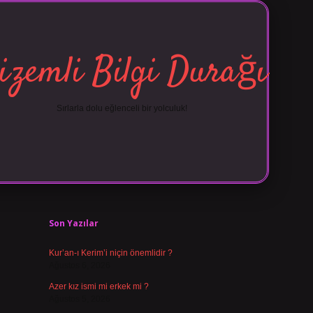
izemli Bilgi Durağı
Sırlarla dolu eğlenceli bir yolculuk!
Sidebar
vdcasino giriş
Son Yazılar
Kur’an-ı Kerim’i niçin önemlidir ?
Ağustos 6, 2026
Azer kız ismi mi erkek mi ?
Ağustos 5, 2026