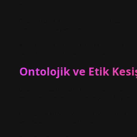
mi?
Platon’un düzen fikri, kontrollü beslenmeyi çağrıştırı
özgürlüğüne daha yakın durur.
Modern pediatrik literatürde ise bu iki yaklaşımın sente
yalnızca farklı risk ve fayda dengeleri vardır.
Ontolojik ve Etik Kesi
Bebek için sabah kahvaltısı bir nesne değildir; bir den
değil, dünyanın bebeğe dokunma biçimidir. Bu yüzden h
Heidegger’in “dünyada-var-olma” kavramı burada sezil
besin bu dünyaya açılan bir kapıdır.