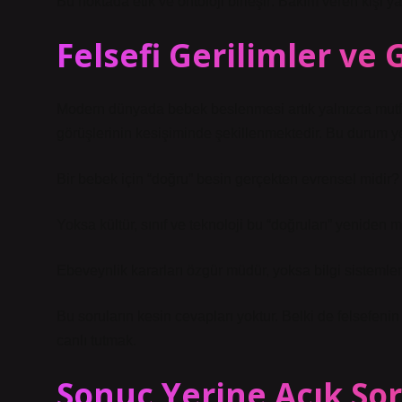
Bu noktada etik ve ontoloji birleşir: Bakım veren kişi 
Felsefi Gerilimler ve 
Modern dünyada bebek beslenmesi artık yalnızca mutfa
görüşlerinin kesişiminde şekillenmektedir. Bu durum ye
Bir bebek için “doğru” besin gerçekten evrensel midir?
Yoksa kültür, sınıf ve teknoloji bu “doğruları” yeniden mi
Ebeveynlik kararları özgür müdür, yoksa bilgi sistemler
Bu soruların kesin cevapları yoktur. Belki de felsefen
canlı tutmak.
Sonuç Yerine Açık Sor