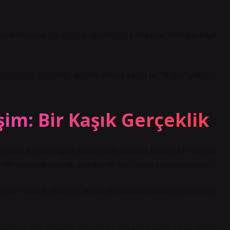
rken; Nietzsche’nin yaşamı olumlayan yaklaşımı, bebeğin keşif
zlenmeye çalışıldığı görülür. Ancak kesin bir “doğru” yoktur;
şim: Bir Kaşık Gerçeklik
eyimdir. Kaşığın ağza yaklaşması, sadece fiziksel bir hareket
er besleme eylemi, varlığın en saf haliyle karşılaşmasıdır.
ebilir: Bebek, dünyayı henüz dil olmadan deneyimler ve her