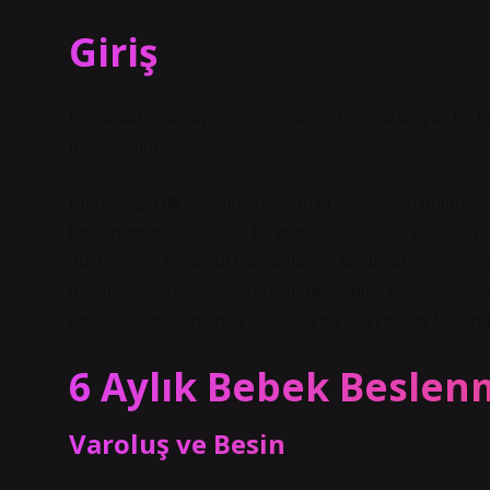
Giriş
Merhaba! Zod sayfasının bugünkü konusu 6 aylık bir bebe
inceleyelim.
Bir bebeğin ilk kaşığına uzanan el ile evrenin anlamını
beslenme gibi biyolojik bir zorunluluk, diğer yanda “i
düşüncenin en soyut katmanlarına bağlayabildiği ölçüde f
hazırlanırken bile etik sorumluluklar, bilgi sınırları v
değildir; aynı zamanda dünyaya bir ilişki biçimi kazand
6 Aylık Bebek Beslen
Varoluş ve Besin