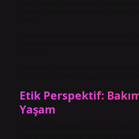
Ontoloji, varlığın ne olduğunu sorar. 6 aylık bir bebe
bir varlıktır?” Bu varlık, tamamlanmamış, sürekli oluş h
varlıktır.
Bu nedenle sabah kahvaltısı yalnızca bir gıda değil, v
sindirilebilir gıdalar ve anne sütü ya da formül süt gib
diyalog”dur.
Aristoteles’in “potansiyel-aktüel varlık” ayrımı burada
“olmakta olan” bir varlıktır. Dolayısıyla verilen her besi
Etik Perspektif: Bakı
Yaşam
Etik açıdan 6 aylık bir bebeğe kahvaltı hazırlamak, saf b
bakıldığında, insanı araç değil amaç olarak görmek ilk