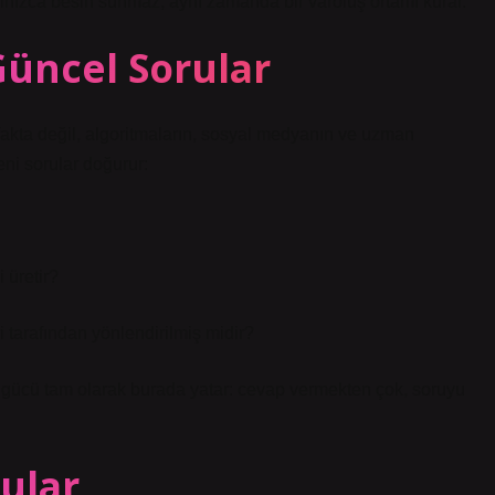
yalnızca besin sunmaz, aynı zamanda bir varoluş ortamı kurar.
Güncel Sorular
kta değil, algoritmaların, sosyal medyanın ve uzman
ni sorular doğurur:
 üretir?
i tarafından yönlendirilmiş midir?
in gücü tam olarak burada yatar: cevap vermekten çok, soruyu
ular