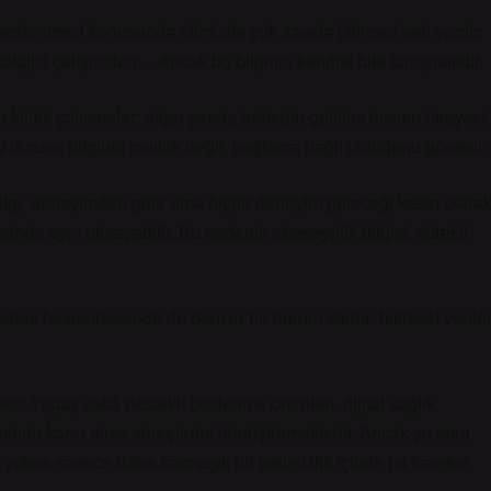
 beslenmesi konusunda elimizde çok sayıda bilimsel veri vardır:
olojisi çalışmaları… Ancak bu bilginin kendisi bile tartışmalıdır.
n klinik çalışmalar; diğer yanda bebeğin gelişim hızının bireysel
Bu durum, bilginin mutlak değil, bağlama bağlı olduğunu gösterir.
lgi, deneyimden gelir ama hiçbir deneyim geleceği kesin olara
erinde aynı olmayabilir. Bu nedenle ebeveynlik bilgisi, sürekli
Bebek beslenmesinde de benzer bir durum vardır: bilimsel verile
rer: Yapay zekâ destekli beslenme önerileri, dijital sağlık
ynlerin karar alma süreçlerini dönüştürmektedir. Ancak şu soru
z, yoksa sadece daha karmaşık bir belirsizlik içinde mi hareket