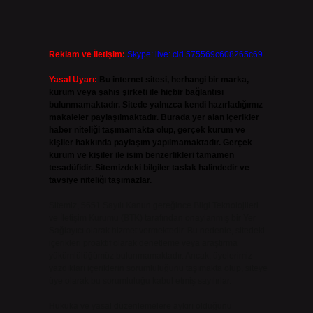
Reklam ve İletişim:
Skype: live:.cid.575569c608265c69
Yasal Uyarı:
Bu internet sitesi, herhangi bir marka,
kurum veya şahıs şirketi ile hiçbir bağlantısı
bulunmamaktadır. Sitede yalnızca kendi hazırladığımız
makaleler paylaşılmaktadır. Burada yer alan içerikler
haber niteliği taşımamakta olup, gerçek kurum ve
kişiler hakkında paylaşım yapılmamaktadır. Gerçek
kurum ve kişiler ile isim benzerlikleri tamamen
tesadüfidir. Sitemizdeki bilgiler taslak halindedir ve
tavsiye niteliği taşımazlar.
Sitemiz, 5651 Sayılı Kanun gereğince Bilgi Teknolojileri
ve İletişim Kurumu (BTK) tarafından onaylanmış bir Yer
Sağlayıcı olarak hizmet vermektedir. Bu nedenle, sitedeki
içerikleri proaktif olarak denetleme veya araştırma
yükümlülüğümüz bulunmamaktadır. Ancak, üyelerimiz
yazdıkları içeriklerin sorumluluğunu taşımakta olup, siteye
üye olarak bu sorumluluğu kabul etmiş sayılırlar.
Hukuka ve yasal düzenlemelere aykırı olduğunu