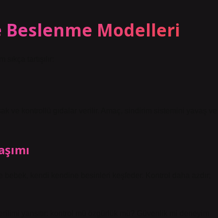
e Beslenme Modelleri
ıkça tartışılır:
 ve kontrollü gıdalar verilir. Amaç, sindirim sistemini yavaş ve
aşımı
 bebek, kendi kendine besinleri keşfeder. Kontrol daha azdır;
 gerilimi yansıtır: kontrol mü özgürlük mü? Güvenlik mi deneyim