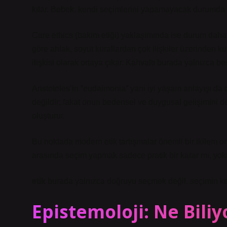
kılar. Bebek, kendi seçimlerini yapamayacak durumda ol
Care ethics (bakım etiği) yaklaşımında ise durum daha 
göre ahlak, soyut kurallardan çok ilişkiler üzerinden ku
ilişkisi olarak ortaya çıkar. Kahvaltı burada yalnızca besi
Aristoteles’in “eudaimonia” yani iyi yaşam anlayışı da d
değildir; fakat onun bedensel ve duygusal gelişimini d
oluşturur.
Bu noktada modern etik tartışmalar önemli bir ikilem o
arasında seçim yapmak sadece pratik bir karar mı, yoksa
etik
burada yalnızca doğruyu seçmek değil, seçimin ke
Epistemoloji: Ne Bili