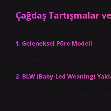
ederiz?
Çağdaş Tartışmalar v
Günümüzde bebek beslenmesi üzerine iki ana yaklaşım s
1. Geleneksel Püre Modeli
Bu yaklaşımda bebeklere püre haline getirilmiş, yumuşak
güvenli biçimde geliştirmektir.
2. BLW (Baby-Led Weaning) Yakl
Bebek liderliğinde beslenme olarak bilinen bu modelde
deneyim daha fazladır.
Bu iki yaklaşım arasındaki tartışma aslında felsefi bir