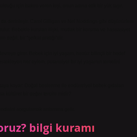
duğu için bakım veren kişi, onun adına etik bir yük taşır.
da derinleşir. Carol Gilligan ve Nel Noddings gibi düşünürlere
rulur. Bebekle kurulan ilişki, mutlak bir koruma ve hassasiyet
n değil, bir “şefkat pratiği”dir.
evreye girer. Bebek için iyi yaşam, henüz bilinçli bir hedef
estekleyen her eylem, potansiyel bir iyi yaşamın temelini
rtaya koyar: Doğal beslenme ile endüstriyel bebek gıdaları
 kültürel bir değer tercihi midir?
ndisini sorgulamak anlamına gelir.
yoruz?
bilgi kuramı