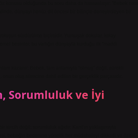
k söz konusu olduğunda bu soru daha da hassaslaşır: “Bebek nası
alinde, dünyayı henüz dil öncesi bir bilinçle deneyimleyen bir
aroluşun sürdürülme biçimidir. Yumuşak dokular, kolay
i temel besinler, bu varlığın dünyayla kurduğu ilk “maddi
 anlam kazanır: Bebek, tam anlamıyla “olmuş” değil, sürekli
n, onun oluş sürecine dahil edilen bir gerçeklik parçasıdır.
m, Sorumluluk ve İyi
ir tercih değil; sorumluluk ağıdır. Kant’ın yaklaşımıyla
esi, bebeğin bedenine yönelik her müdahaleyi dikkatli ve özenli