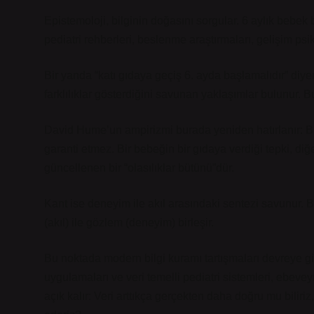
Epistemoloji, bilginin doğasını sorgular. 6 aylık bebek
pediatri rehberleri, beslenme araştırmaları, gelişim psik
Bir yanda “katı gıdaya geçiş 6. ayda başlamalıdır” diye
farklılıklar gösterdiğini savunan yaklaşımlar bulunur. 
David Hume’un ampirizmi burada yeniden hatırlanır: Bi
garanti etmez. Bir bebeğin bir gıdaya verdiği tepki, diğ
güncellenen bir “olasılıklar bütünü”dür.
Kant ise deneyim ile akıl arasındaki sentezi savunur. 
(akıl) ile gözlem (deneyim) birleşir.
Bu noktada modern
bilgi kuramı
tartışmaları devreye gi
uygulamaları ve veri temelli pediatri sistemleri, ebeve
açık kalır: Veri arttıkça gerçekten daha doğru mu biliri