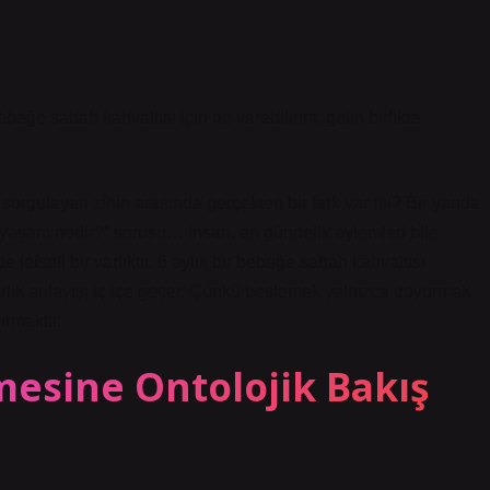
ğe sabah kahvaltısı için ne verebilirim; gelin birlikte
 sorgulayan zihin arasında gerçekten bir fark var mı? Bir yanda
yi yaşam nedir?” sorusu… İnsan, en gündelik eylemleri bile
elsefi bir varlıktır. 6 aylık bir bebeğe sabah kahvaltısı
e varlık anlayışı iç içe geçer. Çünkü beslemek yalnızca doyurmak
ırmaktır.
mesine Ontolojik Bakış