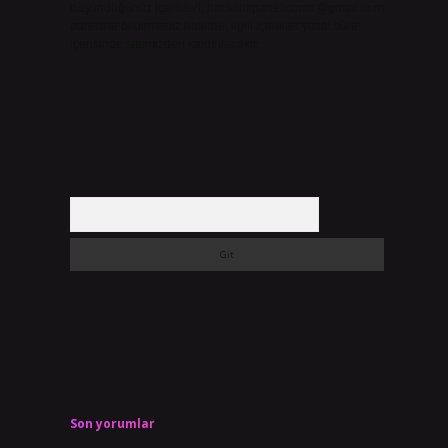
düşündüğünüz içerikleri,
backlinkpanelicomtr@gmail.com
adresine bildirmeniz halinde, ilgili içerikler yasal süre
içerisinde sitemizden kaldırılacaktır.
k
Arama
r
Son yorumlar