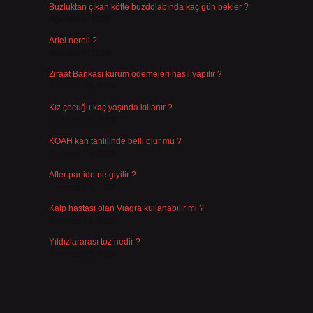
Buzluktan çıkan köfte buzdolabında kaç gün bekler ?
Ağustos 4, 2026
Ariel nereli ?
Ağustos 4, 2026
Ziraat Bankası kurum ödemeleri nasıl yapılır ?
Temmuz 29, 2026
Kız çocuğu kaç yaşında kıllanır ?
Temmuz 27, 2026
KOAH kan tahlilinde belli olur mu ?
Temmuz 25, 2026
After partide ne giyilir ?
Temmuz 24, 2026
Kalp hastası olan Viagra kullanabilir mi ?
Temmuz 23, 2026
Yıldızlararası toz nedir ?
Temmuz 15, 2026