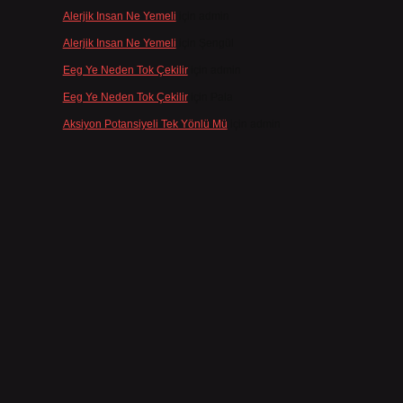
Alerjik Insan Ne Yemeli
için
admin
Alerjik Insan Ne Yemeli
için
Şengül
Eeg Ye Neden Tok Çekilir
için
admin
Eeg Ye Neden Tok Çekilir
için
Pala
Aksiyon Potansiyeli Tek Yönlü Mü
için
admin