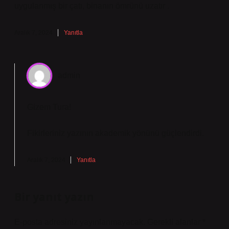
uygulanmış bir çatı, binanın ömrünü uzatır .
Aralık 7, 2024
Yanıtla
admin
Gizem Tura!
Fikirleriniz yazının
akademik yönünü
güçlendirdi.
Aralık 7, 2024
Yanıtla
Bir yanıt yazın
E-posta adresiniz yayınlanmayacak.
Gerekli alanlar
*