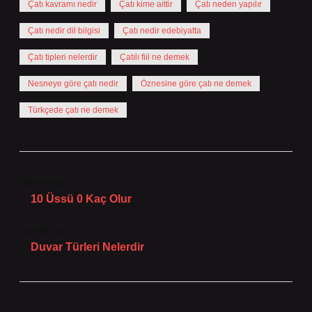
Çatı kavramı nedir
Çatı kime aittir
Çatı neden yapılır
Çatı nedir dil bilgisi
Çatı nedir edebiyatta
Çatı tipleri nelerdir
Çatılı fiil ne demek
Nesneye göre çatı nedir
Öznesine göre çatı ne demek
Türkçede çatı ne demek
Önceki Yazı
10 Üssü 0 Kaç Olur
Sonraki Yazı
Duvar Türleri Nelerdir