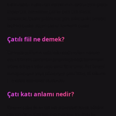
kullanılabilir. Kullanılan malzemenin türüne göre çatılar
ahşap çatı, betonarme çatı ve çelik çatı olarak
adlandırılır. Çatılar şekillerine göre adlandırılır, örneğin
biçilmiş çatılar, üçgen çatılar, asimetrik çatılar.
Çatılı fiil ne demek?
Cümlede yüklemin atıfta bulunduğu eylem, hareket
veya fiilin kim tarafından gerçekleştirildiği bilinmeyen
fiillere edilgen fiiller veya pasif fiiller denir. Asıl öznesi
konuşulmayan veya bilinmeyen pasif fiiller, fiil köküne -
l, -n ekleri eklenerek oluşturulur.
Çatı katı anlamı nedir?
Binanın çatısı ile en üst katı arasındaki küçük bölüme
çatı katı denir. Çatı katı inşa ederken, konforlu bir