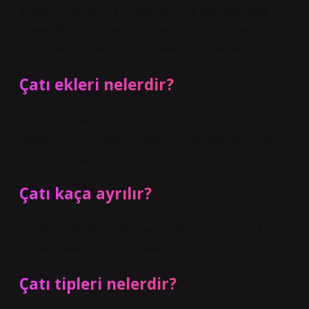
ilişkisine ses denir. Fiil sesi, özne ve nesneye bağlı
olarak iki bölüme ayrılır. Ses yalnızca fiil cümlelerinde
aranır. İsim cümlelerinde enjeksiyon gerekmez.
Çatı ekleri nelerdir?
İsim. -(i) n- (sev-in-); -(i) l- (sev-il-); -(i) ş- (aşk-iş-); -(i) t-
(yakın-t-); -(i, e) r- (geç-ir-, gid-er-), -dir- (sev-dir-), -dirt-
(sev-dir-t-, yap-tır-t-), vb. .
Çatı kaça ayrılır?
Çatılar yapıldıkları malzemeye göre üçe ayrılır: 4.1-
Ahşap çatılar, 4.2- Çelik çatılar, 4.
Çatı tipleri nelerdir?