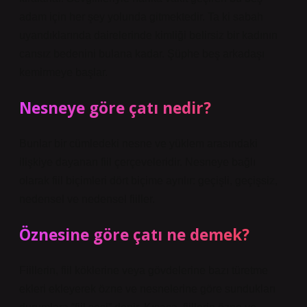
adam için her şey yolunda gitmektedir. Ta ki sabah
uyandıklarında dairelerinde kimliği belirsiz bir kadının
cansız bedenini bulana kadar. Şüphe beş arkadaşı
kemirmeye başlar.
Nesneye göre çatı nedir?
Bunlar bir cümledeki nesne ve yüklem arasındaki
ilişkiye dayanan fiil çerçeveleridir. Nesneye bağlı
olarak fiil biçimleri dört biçime ayrılır: geçişli, geçişsiz,
nedensel ve nedensel fiiller.
Öznesine göre çatı ne demek?
Fiillerin, fiil köklerine veya gövdelerine bazı türetme
ekleri ekleyerek özne ve nesnelerine göre sundukları