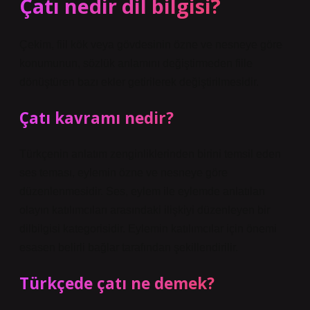
Çatı nedir dil bilgisi?
Çekim, fiil kök veya gövdesinin özne ve nesneye göre
konumunun, sözlük anlamını değiştirmeden fiile
dönüştüren bazı ekler getirilerek değiştirilmesidir.
Çatı kavramı nedir?
Türkçenin anlatım zenginliklerinden birini temsil eden
ses teması, eylemin özne ve nesneye göre
düzenlenmesidir. Ses, eylem ile eylemde anlatılan
olayın katılımcıları arasındaki ilişkiyi düzenleyen bir
dilbilgisi kategorisidir. Eylemin katılımcılar için önemi
esasen belirli bağlar tarafından şekillendirilir.
Türkçede çatı ne demek?