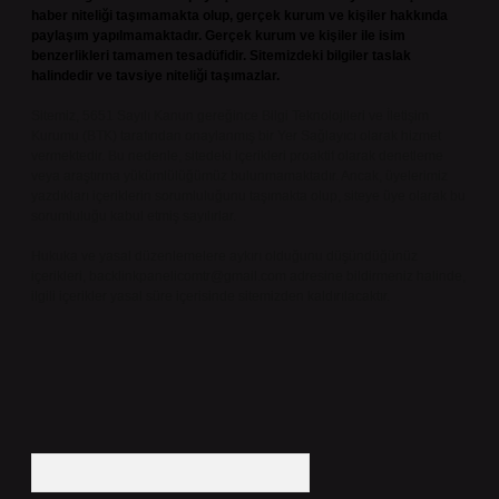
haber niteliği taşımamakta olup, gerçek kurum ve kişiler hakkında
paylaşım yapılmamaktadır. Gerçek kurum ve kişiler ile isim
benzerlikleri tamamen tesadüfidir. Sitemizdeki bilgiler taslak
halindedir ve tavsiye niteliği taşımazlar.
Sitemiz, 5651 Sayılı Kanun gereğince Bilgi Teknolojileri ve İletişim
Kurumu (BTK) tarafından onaylanmış bir Yer Sağlayıcı olarak hizmet
vermektedir. Bu nedenle, sitedeki içerikleri proaktif olarak denetleme
veya araştırma yükümlülüğümüz bulunmamaktadır. Ancak, üyelerimiz
yazdıkları içeriklerin sorumluluğunu taşımakta olup, siteye üye olarak bu
sorumluluğu kabul etmiş sayılırlar.
Hukuka ve yasal düzenlemelere aykırı olduğunu düşündüğünüz
içerikleri,
backlinkpanelicomtr@gmail.com
adresine bildirmeniz halinde,
ilgili içerikler yasal süre içerisinde sitemizden kaldırılacaktır.
Arama