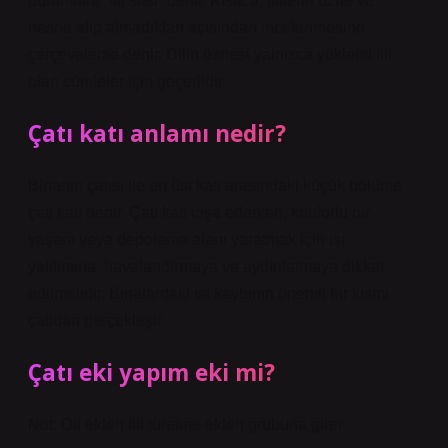
durumlara “fiil sesi” denir. Kısaca, fiillerin özne ve
nesne alıp almadıkları açısından incelenmesine
çerçeveleme denir. Dilin öznesi yalnızca yüklemi fiil
olan cümleler için geçerlidir.
Çatı katı anlamı nedir?
Binanın çatısı ile en üst katı arasındaki küçük bölüme
çatı katı denir. Çatı katı inşa ederken, konforlu bir
yaşam veya depolama alanı yaratmak için ısı
yalıtımına, havalandırmaya ve aydınlatmaya dikkat
edilmelidir. Binalardaki ısı kaybının önemli bir kısmı
çatıdan gerçekleşir.
Çatı eki yapım eki mi?
Not: Dil ekleri fiil türetme ekleri grubuna girer.