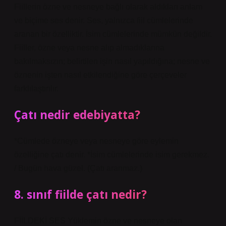
Fiillerin özne ve nesneye bağlı olarak aldıkları anlam
ve biçime ses denir. Ses, yalnızca fiil cümlelerinde
aranan bir özelliktir. İsim cümlelerinde mümkün değildir.
Fiiller, özne veya nesne alıp almadıklarına
bakılmaksızın; belirtilen işin nasıl yapıldığına; nesne ve
öznenin işten nasıl etkilendiğine göre çerçeveler
farklılaştırılır.
Çatı nedir edebiyatta?
*Cümlede özneye veya nesneye göre eylemin
özelliğine çatı denir. *İsim cümlelerinde isim gerekmez.
/ Bugün hava güzel. (Çatı aranmaz.)
8. sınıf fiilde çatı nedir?
FİİLDEKİ SES Yüklemin özne ve nesneye olan