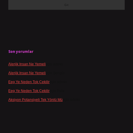
Son yorumlar
Alerjik Insan Ne Yemeli
için
admin
Alerjik Insan Ne Yemeli
için
Şengül
Eeg Ye Neden Tok Çekilir
için
admin
Eeg Ye Neden Tok Çekilir
için
Pala
Aksiyon Potansiyeli Tek Yönlü Mü
için
admin