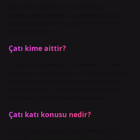
yaşam veya depolama alanı yaratmak için ısı
yalıtımına, havalandırmaya ve aydınlatmaya dikkat
edilmelidir. Binalardaki ısı kaybının önemli bir kısmı
çatıdan gerçekleşir.
Çatı kime aittir?
Çatı katı ortak alanlardan biri olduğundan, tüm daire
sahiplerinin sorumluluğundadır. Bir mülkte, bir dairede
veya bir binada yaşamanız bu durumu değiştirmez.
Zemin kat olsa bile, çatıyı değiştirirken ortaya çıkan
maliyetlere eşit şekilde katkıda bulunmalıdır.
Çatı katı konusu nedir?
Hepsi evli olan beş yakın arkadaş birlikte bir çatı katı
kiralarlar. Sevgilileriyle harika vakit geçiren bu beş