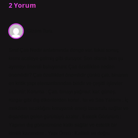
2 Yorum
Gizem Tura
Sınıf Çatı Nedir anlatımında denge var, fakat sonuç
kısmı aceleye gelmiş gibi duruyor. Son olarak ben şu
ayrıntıyı önemli buluyorum: Çatı özellikleri neden
önemlidir? Çatı özellikleri önemlidir çünkü çatı, binanın
en kritik yapı elemanlarından biridir ve çeşitli işlevler
üstlenir: Koruma : Çatı, binayı yağmur, kar, güneş,
rüzgar gibi dış etkenlerden korur . Isı ve Ses Yalıtımı : İç
mekânın sıcaklığını koruyarak enerji tasarrufu sağlar ve
dışarıdan gelen gürültüyü azaltır . Estetik Görünüm :
Yapının dış görünümüne katkı sağlar ve estetik bir
kimlik kazandırır . Yapı Ömrü : Kaliteli ve doğru