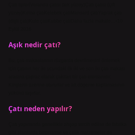
Çatı tipleriVeranda çatısı (tek yüzey)Çatı çatısı (çift
yüzey)Kırma çatıKelebek çatıMansard çatıYaprak çatı
(dişli çatı)Kule çatıKubbe çatıDaha fazla makale…•10
Eylül 2016
Aşık nedir çatı?
Bu, çatı makaslarının rüzgarda devrilmesini önlemek
için çatının her iki ucundaki ilk iki ve son iki çatı makası
arasına çapraz olarak çakılan bir çatı elemanıdır.
Kirişlerin üzerine otururlar ve alt döşeme kaplamasının
yükünü taşırlar.
Çatı neden yapılır?
Çatı yapımında genellikle ahşap tercih edilse de fabrika
gibi alanlarda betonarme ve çelik malzemeler de