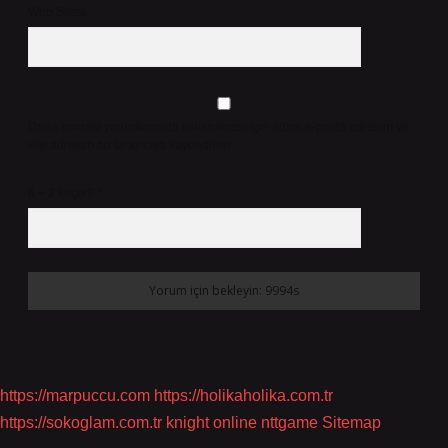
Web Sitesi
Daha sonraki yorumlarımda kullanılması için adım, e-posta adresim ve
site adresim bu tarayıcıya kaydedilsin.
6 + 2 kaçtır?
*
https://marpuccu.com
https://holikaholika.com.tr
https://sokoglam.com.tr
knight online
nttgame
Sitemap