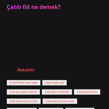
Çatılı fiil ne demek?
Cümlede yüklemin atıfta bulunduğu eylem, hareket
veya fiilin kim tarafından gerçekleştirildiği bilinmeyen
fiillere edilgen fiiller veya pasif fiiller denir. Asıl öznesi
konuşulmayan veya bilinmeyen pasif fiiller, fiil köküne -
l, -n ekleri eklenerek oluşturulur.
Tarih:
Makaleler
8 sınıf fiilde çatı nedir
Aşık nedir çatı
Çatı eki yapım eki mi
Çatı ekleri nelerdir
Çatı kaça ayrılır
Çatı katı anlamı nedir
Çatı katı konusu nedir