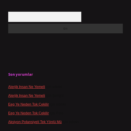
Arama
Son yorumlar
Alerjik Insan Ne Yemeli
için
admin
Alerjik Insan Ne Yemeli
için
Şengül
Eeg Ye Neden Tok Çekilir
için
admin
Eeg Ye Neden Tok Çekilir
için
Pala
Aksiyon Potansiyeli Tek Yönlü Mü
için
admin