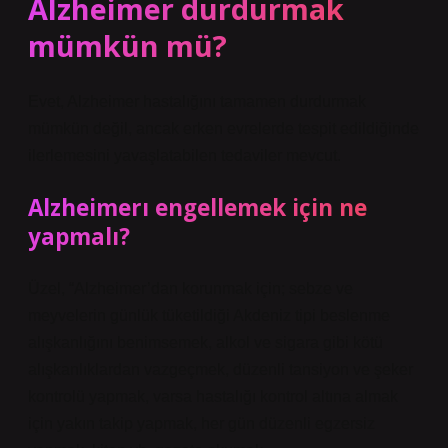
Alzheimer durdurmak
mümkün mü?
Evet, Alzheimer hastalığını tamamen durdurmak
mümkün değil, ancak erken evrelerde tespit edildiğinde
ilerlemesini yavaşlatabilen tedaviler mevcut.
Alzheimerı engellemek için ne
yapmalı?
Üzel, “Alzheimer’dan korunmak için; sebze ve
meyvelerin günlük tüketildiği Akdeniz tipi beslenme
alışkanlığını benimsemek, alkol ve sigara gibi kötü
alışkanlıklardan vazgeçmek, düzenli tansiyon ve şeker
kontrolü yapmak, varsa hastalığı kontrol altına almak
için yakın takip yapmak, her gün düzenli egzersiz