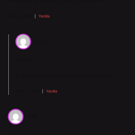
inhibitörleri ve Memantin gibi ilaçlar kullanılır.
Ocak 11, 2025
Yanıtla
admin
Akyüz!
Katkınız sayesinde yazı
daha güçlü
hale geldi.
Ocak 11, 2025
Yanıtla
Çelik