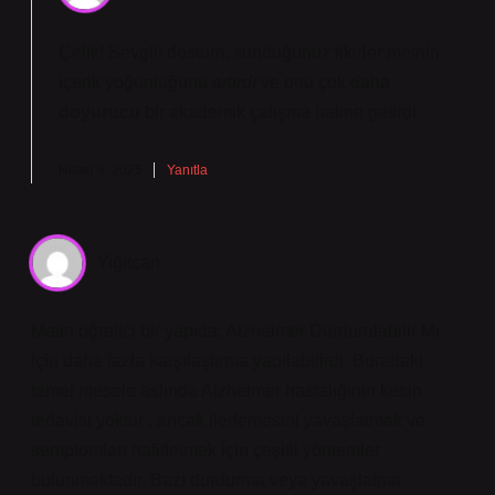
Çelik! Sevgili dostum, sunduğunuz fikirler metnin
içerik yoğunluğunu
artırdı
ve onu çok daha
doyurucu
bir akademik çalışma haline getirdi.
Nisan 9, 2025
Yanıtla
Yiğitcan
Metin öğretici bir yapıda; Alzheimer Durdurulabilir Mı
için daha fazla karşılaştırma yapılabilirdi. Buradaki
temel mesele aslında Alzheimer hastalığının kesin
tedavisi yoktur , ancak ilerlemesini yavaşlatmak ve
semptomları hafifletmek için çeşitli yöntemler
bulunmaktadır. Bazı durdurma veya yavaşlatma