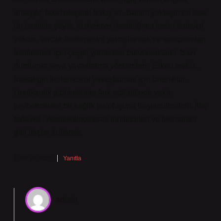
anlaşılır, fakat eleştirel bakış az. Benim yaklaşımım kısa
bir başlıkla şöyle: Alzheimer hastalığının kesin tedavisi
yoktur , ancak ilerlemesini yavaşlatmak ve semptomları
hafifletmek için çeşitli yöntemler bulunmaktadır. Bazı
durdurma veya yavaşlatma yöntemleri : Erken teşhis,
hastalığın ilerlemesini yavaşlatmak için önemlidir.
Unutkanlık gibi belirtiler fark edildiğinde vakit
kaybetmeden bir sağlık kuruluşuna başvurulmalıdır. İlaç
tedavisi : Asetilkolinesteraz inhibitörleri ve Memantin
gibi ilaçlar kullanılır.
Eylül 19, 2025
Yanıtla
admin