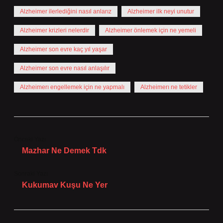
Alzheimer ilerlediğini nasıl anlarız
Alzheimer ilk neyi unutur
Alzheimer krizleri nelerdir
Alzheimer önlemek için ne yemeli
Alzheimer son evre kaç yıl yaşar
Alzheimer son evre nasıl anlaşılır
Alzheimerı engellemek için ne yapmalı
Alzheimerı ne tetikler
Önceki Yazı
Mazhar Ne Demek Tdk
Sonraki Yazı
Kukumav Kuşu Ne Yer