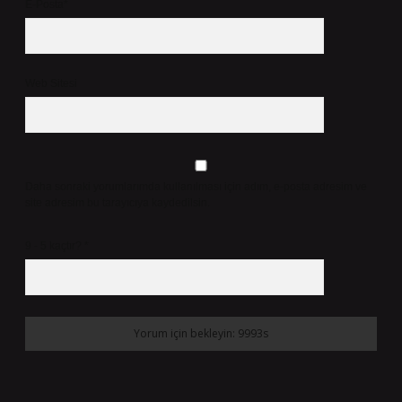
E-Posta*
Web Sitesi
Daha sonraki yorumlarımda kullanılması için adım, e-posta adresim ve
site adresim bu tarayıcıya kaydedilsin.
9 - 5 kaçtır?
*