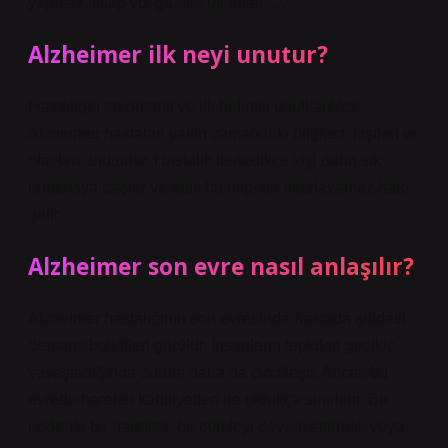
yapmak, kitap vb. gazete okumak, …
Alzheimer ilk neyi unutur?
Hastalığın en önemli ve ilk belirtisi unutkanlıktır.
Alzheimer hastaları yakın zamandaki bilgileri, kişileri ve
olayları unuturlar. Hastalık ilerledikçe kişi daha sık
unutmaya başlar ve artık bu bilgileri hatırlayamaz hale
gelir.
Alzheimer son evre nasıl anlaşılır?
Alzheimer hastalığının son evresinde hastada şiddetli
demans belirtileri görülür. İnsanların tepkileri gecikip
yavaşladığında durum daha da ciddileşir. Ancak bu
evrede hareket kabiliyetleri de oldukça sınırlıdır. Bu
nedenle bir hareketi, bir cümleyi devam ettirmek veya