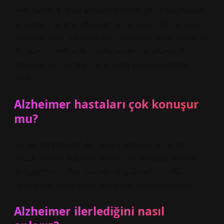
aydınlatma, fiziksel aktivite eksikliği, gürültülü ortamlar
ve gündüz uyuma gibi faktörler de eklendiğinde uyku
sorunları artar. Hastanın uyku sırasında nefes almasının
durmasına neden olan uyku apnesi sendromu da
yaygındır ve ruh halini ve bilişsel işlevleri olumsuz
etkiler.
Alzheimer hastaları çok konuşur
mu?
Alzheimer hastalarıyla iletişim kurmak çok zordur,
birçok durumu hatırlayamazlar. Sık sık doğru kelimeyi
unutabilirler ve bazı kelimeleri anlamakta zorluk
çekebilirler. Uzun süreli iletişimde dikkat dağılabilir.
Alzheimer ilerlediğini nasıl