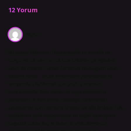
12 Yorum
Akyüz
Bu yazıda Alzheimer Durdurulabilir Mı mantıklı bir
sırayla ele alınmış, ancak bazı bölümler gereğinden
uzun. Alt metinde sürekli Alzheimer hastalığının kesin
tedavisi yoktur , ancak ilerlemesini yavaşlatmak ve
semptomları hafifletmek için çeşitli yöntemler
bulunmaktadır. Bazı durdurma veya yavaşlatma
yöntemleri : Erken teşhis, hastalığın ilerlemesini
yavaşlatmak için önemlidir. Unutkanlık gibi belirtiler fark
edildiğinde vakit kaybetmeden bir sağlık kuruluşuna
başvurulmalıdır. İlaç tedavisi : Asetilkolinesteraz