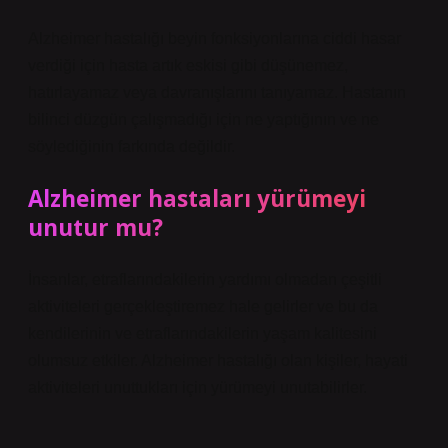
Alzheimer hastalığı beyin fonksiyonlarına ciddi hasar
verdiği için hasta artık eskisi gibi düşünemez,
hatırlayamaz veya davranışlarını tanıyamaz. Hastanın
bilinci düzgün çalışmadığı için ne yaptığının ve ne
söylediğinin farkında değildir.
Alzheimer hastaları yürümeyi
unutur mu?
İnsanlar, etraflarındakilerin yardımı olmadan çeşitli
aktiviteleri gerçekleştiremez hale gelirler ve bu da
kendilerinin ve etraflarındakilerin yaşam kalitesini
olumsuz etkiler. Alzheimer hastalığı olan kişiler, hayati
aktiviteleri unuttukları için yürümeyi unutabilirler.