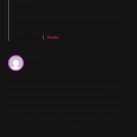
Yiğithan!
Fikirleriniz yazının
akademik yönünü
güçlendirdi.
Eylül 19, 2025
Yanıtla
Yörük
Metnin dili tutarlı; Alzheimer Durdurulabilir Mı ile ilgili
örnekler yer yer tekrar ediyor. Metnin bu kısmı
Alzheimer hastalığının kesin tedavisi yoktur , ancak
ilerlemesini yavaşlatmak ve semptomları hafifletmek
için çeşitli yöntemler bulunmaktadır. Bazı durdurma
veya yavaşlatma yöntemleri : Erken teşhis, hastalığın
ilerlemesini yavaşlatmak için önemlidir. Unutkanlık gibi