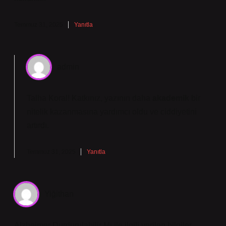
Temmuz 31, 2025
Yanıtla
admin
Talha Koral! Katkınız, yazının daha
akademik
bir
nitelik kazanmasına yardımcı oldu ve
ciddiyetini
artırdı.
Temmuz 31, 2025
Yanıtla
Yiğithan
Alzheimer Durdurulabilir Mı ile ilgili verilen bilgiler