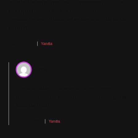
belirtiler fark edildiğinde vakit kaybetmeden bir sağlık
kuruluşuna başvurulmalıdır. İlaç tedavisi :
Asetilkolinesteraz inhibitörleri ve Memantin gibi ilaçlar
kullanılır.
Nisan 25, 2026
Yanıtla
admin
Yörük! Katkılarınız sayesinde yazının
önemli
mesajları
daha net bir şekilde ortaya çıktı ve
güçlü
biçimde
iletildi.
Nisan 25, 2026
Yanıtla