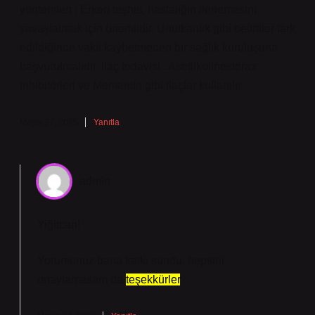
yöntemleri : Erken teşhis, hastalığın ilerlemesini
yavaşlatmak için önemlidir. Unutkanlık gibi belirtiler fark
edildiğinde vakit kaybetmeden bir sağlık kuruluşuna
başvurulmalıdır. İlaç tedavisi : Asetilkolinesteraz
inhibitörleri ve Memantin gibi ilaçlar kullanılır.
Mayıs 27, 2025
Yanıtla
admin
Yiğitcan!
Yorumunuz bana katkı sundu, hepsini
onaylamasam da
teşekkürler
.