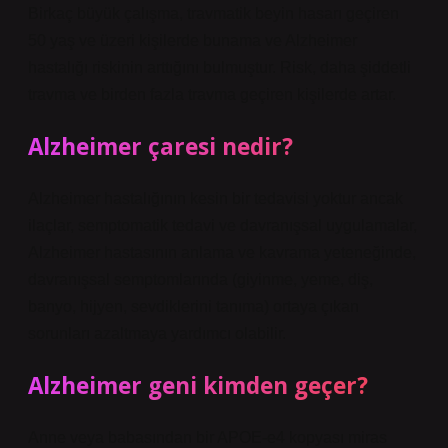
Birkaç büyük çalışma, travmatik beyin hasarı geçiren
50 yaş ve üzeri kişilerde bunama ve Alzheimer
hastalığı riskinin arttığını bulmuştur. Risk, daha şiddetli
travma ve birden fazla travma geçiren kişilerde artar.
Alzheimer çaresi nedir?
Alzheimer hastalığının kesin bir tedavisi yoktur ancak
ilaçlar, semptomatik tedavi ve davranışsal uygulamalar,
Alzheimer hastasının anlama ve kavrama yeteneğinde,
davranışsal semptomlarında (giyinme, yeme, diş,
banyo, hijyen, sevdiklerini tanıma) ortaya çıkan
sorunları azaltmaya yardımcı olabilir.
Alzheimer geni kimden geçer?
Anne veya babasından bir APOE-e4 kopyası miras