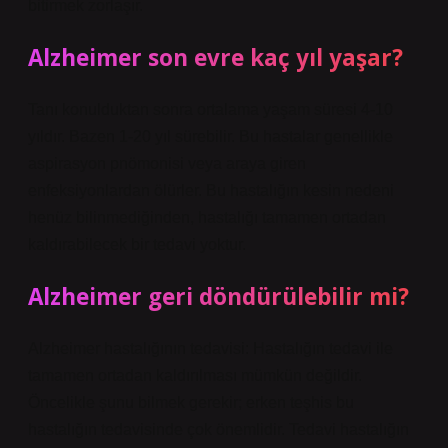
bitirmek zorlaşır.
Alzheimer son evre kaç yıl yaşar?
Tanı konulduktan sonra ortalama yaşam süresi 4-10
yıldır. Bazen 1-20 yıl sürebilir. Bu hastalar genellikle
aspirasyon pnömonisi veya araya giren
enfeksiyonlardan ölürler. Bu hastalığın kesin nedeni
henüz bilinmediğinden, hastalığı tamamen ortadan
kaldırabilecek bir tedavi yoktur.
Alzheimer geri döndürülebilir mi?
Alzheimer hastalığının tedavisi: Hastalığın tedavi ile
tamamen ortadan kaldırılması mümkün değildir.
Öncelikle şunu bilmek gerekir; erken teşhis bu
hastalığın tedavisinde çok önemlidir. Tedavi hastalığın