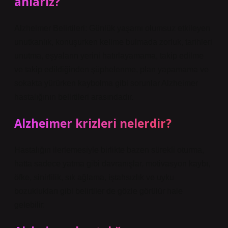
anlarız?
Alzheimer Belirtileri: Günlük yaşamı olumsuz etkileyen
unutkanlık, konuşurken kelime bulmada zorluk, tarihleri
​​unutma, eşyaların yerini hatırlayamama, takip edilme
ve takip edildiğinden şüphelenme, plan yapamama ve
sokakta yürürken kaybolma gibi sorunlar Alzheimer
hastalığının belirtileri arasındadır.
Alzheimer krizleri nelerdir?
Hastalığın ilerlemesiyle birlikte bazen sürekli oturma,
hatta sadece yatma gibi davranışlar, motivasyon kaybı,
öfke, sinirlilik, sık ağlama, iştahsızlık ve uyku
bozuklukları gibi belirtiler de gözle görülür hale
gelebilir.