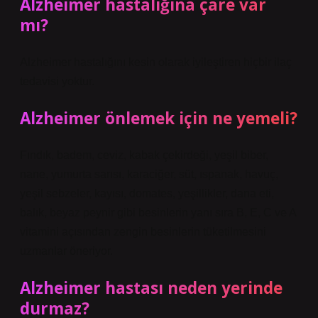
Alzheimer hastalığına çare var
mı?
Alzheimer hastalığını kesin olarak iyileştiren hiçbir ilaç
tedavisi yoktur.
Alzheimer önlemek için ne yemeli?
Fındık, badem, ceviz, kabak çekirdeği, yeşil biber,
nane, yumurta sarısı, karaciğer, süt, ıspanak, havuç,
yeşil sebzeler, kayısı, domates, yeşillikler, dana eti,
balık, beyaz peynir gibi besinlerin yanı sıra B, E, C ve A
vitamini açısından zengin besinlerin tüketilmesini
uzmanlar öneriyor.
Alzheimer hastası neden yerinde
durmaz?