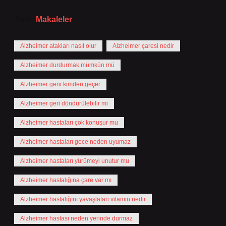
Tarih:
Makaleler
Alzheimer atakları nasıl olur
Alzheimer çaresi nedir
Alzheimer durdurmak mümkün mü
Alzheimer geni kimden geçer
Alzheimer geri döndürülebilir mi
Alzheimer hastaları çok konuşur mu
Alzheimer hastaları gece neden uyumaz
Alzheimer hastaları yürümeyi unutur mu
Alzheimer hastalığına çare var mı
Alzheimer hastalığını yavaşlatan vitamin nedir
Alzheimer hastası neden yerinde durmaz