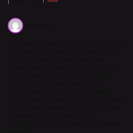
Mayıs 27, 2025
Yanıtla
Talha Koral
Yazının genel tonu dengeli; Alzheimer Durdurulabilir Mı
için daha iddialı yorumlar beklenebilirdi. Son olarak
ben şu ayrıntıyı önemli buluyorum: Alzheimer
hastalığının kesin tedavisi yoktur , ancak ilerlemesini
yavaşlatmak ve semptomları hafifletmek için çeşitli
yöntemler bulunmaktadır. Bazı durdurma veya
yavaşlatma yöntemleri : Erken teşhis, hastalığın
ilerlemesini yavaşlatmak için önemlidir. Unutkanlık gibi
belirtiler fark edildiğinde vakit kaybetmeden bir sağlık
kuruluşuna başvurulmalıdır. İlaç tedavisi :
Asetilkolinesteraz inhibitörleri ve Memantin gibi ilaçlar
kullanılır.