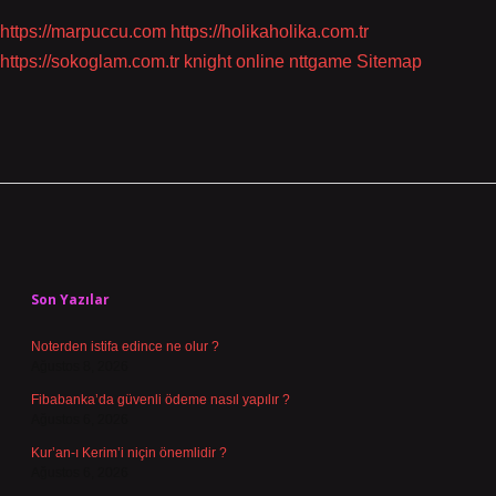
https://marpuccu.com
https://holikaholika.com.tr
https://sokoglam.com.tr
knight online
nttgame
Sitemap
Sidebar
Son Yazılar
Noterden istifa edince ne olur ?
Ağustos 8, 2026
Fibabanka’da güvenli ödeme nasıl yapılır ?
Ağustos 6, 2026
Kur’an-ı Kerim’i niçin önemlidir ?
Ağustos 6, 2026