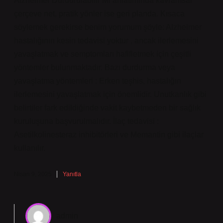
Alzheimer Durdurulabilir Mı anlatımında kavramsal
çerçeve net, pratik yönler ise geri planda. Kısaca
söylemek gerekirse benim yorumum şöyle: Alzheimer
hastalığının kesin tedavisi yoktur , ancak ilerlemesini
yavaşlatmak ve semptomları hafifletmek için çeşitli
yöntemler bulunmaktadır. Bazı durdurma veya
yavaşlatma yöntemleri : Erken teşhis, hastalığın
ilerlemesini yavaşlatmak için önemlidir. Unutkanlık gibi
belirtiler fark edildiğinde vakit kaybetmeden bir sağlık
kuruluşuna başvurulmalıdır. İlaç tedavisi :
Asetilkolinesteraz inhibitörleri ve Memantin gibi ilaçlar
kullanılır.
Nisan 9, 2025
Yanıtla
admin