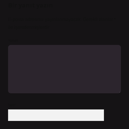
Bir yanıt yazın
E-posta adresiniz yayınlanmayacak.
Gerekli alanlar
*
ile işaretlenmişlerdir
Yorum
İsim*