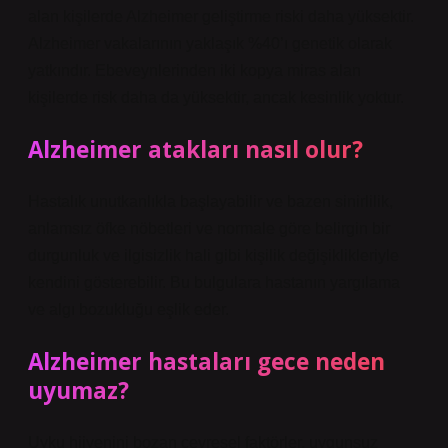
alan kişilerde Alzheimer geliştirme riski daha yüksektir.
Alzheimer vakalarının yaklaşık %40’ı genetik olarak
yatkındır. Ebeveynlerinden iki kopya miras alan
kişilerde risk daha da yüksektir, ancak kesinlik yoktur.
Alzheimer atakları nasıl olur?
Hastalık unutkanlıkla başlayabilir ve bazen sinirlilik,
anlamsız öfke nöbetleri ve normale göre belirgin bir
durgunluk ve ilgisizlik hali gibi kişilik değişiklikleriyle
kendini gösterebilir. Bu bulgulara hastanın yargılama
ve algı bozukluğu eşlik eder.
Alzheimer hastaları gece neden
uyumaz?
Uyku hijyenini bozan çevresel faktörler, uygunsuz