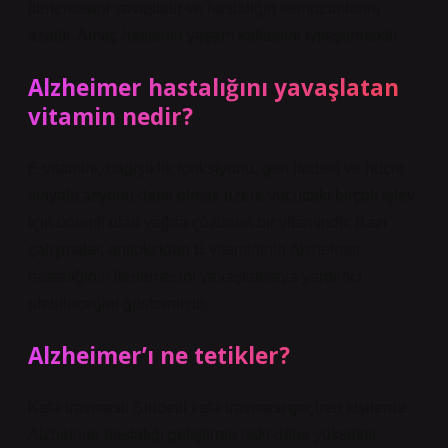
ilerlemesini yavaşlatır ve hastalığın semptomlarını
azaltır. Amaç hastanın yaşam kalitesini iyileştirmektir.
Alzheimer hastalığını yavaşlatan
vitamin nedir?
E vitamini, bağışıklık fonksiyonu, gen ifadesi ve hücre
sinyalizasyonu dahil olmak üzere vücuttaki birçok işlev
için önemli olan yağda çözünen bir vitamindir. Bazı
çalışmalar, antioksidan E vitamininin Alzheimer
hastalığının ilerlemesini yavaşlatmaya yardımcı
olabileceğini göstermiştir.
Alzheimer’ı ne tetikler?
Kafa travması: Şiddetli kafa travması geçiren kişilerde
Alzheimer hastalığı geliştirme riski daha yüksektir.