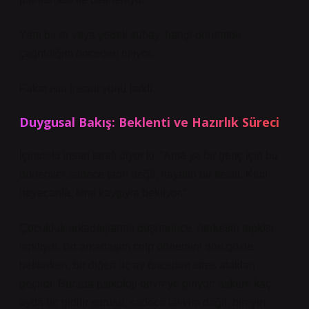
Yani bir er veya yedek subay, hangi dönemde
çağrıldığını önceden biliyor.
Fakat işin insani yönü farklı.
Duygusal Bakış: Beklenti ve Hazırlık Süreci
İçimdeki insan tarafı diyor ki: “Ama ya bir genç için bu
dönemler sadece tarih değil, hayatın bir kesiti. Kimi
heyecanla, kimi kaygıyla bekliyor.”
Çocukluk arkadaşlarımı düşününce, herkesin tepkisi
farklıydı. Bir arkadaşım celp dönemini dört gözle
beklerken, bir diğeri üç ay önceden stres atakları
geçirdi. Burada psikoloji devreye giriyor: askere kaç
ayda bir gidilir sorusu, sadece takvim değil, bireyin