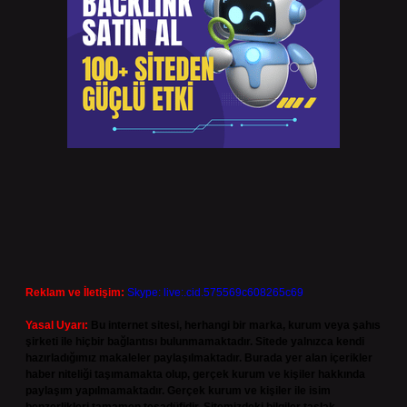
Reklam ve İletişim:
Skype: live:.cid.575569c608265c69
Yasal Uyarı:
Bu internet sitesi, herhangi bir marka, kurum veya şahıs
şirketi ile hiçbir bağlantısı bulunmamaktadır. Sitede yalnızca kendi
hazırladığımız makaleler paylaşılmaktadır. Burada yer alan içerikler
haber niteliği taşımamakta olup, gerçek kurum ve kişiler hakkında
paylaşım yapılmamaktadır. Gerçek kurum ve kişiler ile isim