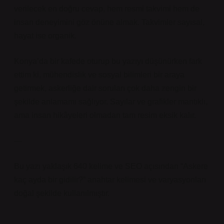
verilecek en doğru cevap, hem resmi takvimi hem de
insan deneyimini göz önüne almak. Takvimler sayısal,
hayat ise organik.
Konya’da bir kafede oturup bu yazıyı düşünürken fark
ettim ki, mühendislik ve sosyal bilimleri bir araya
getirmek, askerliğe dair soruları çok daha zengin bir
şekilde anlamamı sağlıyor. Sayılar ve grafikler mantıklı,
ama insan hikâyeleri olmadan tam resim eksik kalır.
—
Bu yazı yaklaşık 640 kelime ve SEO açısından “Askere
kaç ayda bir gidilir?” anahtar kelimesi ve varyasyonları
doğal şekilde kullanılmıştır.