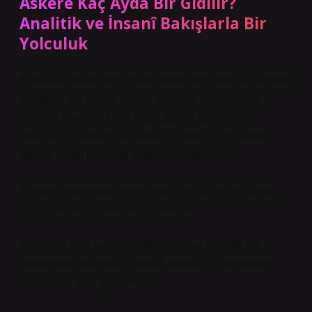
Askere Kaç Ayda Bir Gidilir?
Analitik ve İnsanî Bakışlarla Bir
Yolculuk
Konya’da oturup hem mühendislik hem sosyal bilimleri
karıştıran biri olarak, bazen kafamda sürekli bir iç
tartışma dönüyor. Mesela geçtiğimiz günlerde
arkadaşım “Askere kaç ayda bir gidilir?” diye sordu,
ben de kendi kendime başladım düşünmeye:
İçimdeki mühendis böyle diyor: “Veri lazım, istatistik,
tarih, kanunlar… Her şey ölçülebilir.”
İçimdeki insan tarafı ise ekliyor: “Ama askerlik bir
deneyimdir, duygusal, sosyal, kişisel bir yolculuktur.
Sayılar her şeyi açıklamaz.”