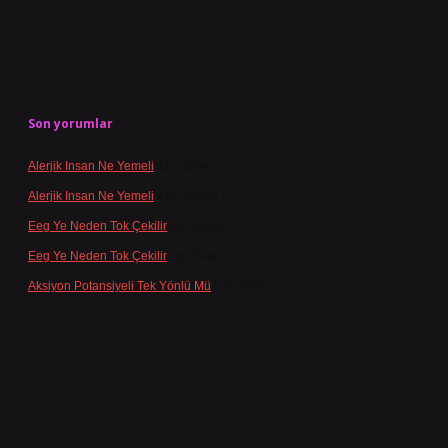
Son yorumlar
Alerjik Insan Ne Yemeli
için
admin
Alerjik Insan Ne Yemeli
için
Şengül
Eeg Ye Neden Tok Çekilir
için
admin
Eeg Ye Neden Tok Çekilir
için
Pala
Aksiyon Potansiyeli Tek Yönlü Mü
için
admin