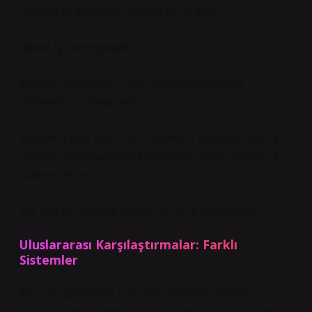
zihinsel ve duygusal hazırlığı ile de ilgili.
Kendi İç Tartışmam
İçimdeki mühendis: “Celp dönemlerini grafikle
gösterelim, aralıklar net.”
İçimdeki insan tarafı: “Ama sayıların ötesinde, dört ay
önceden heyecanlanan birinin kalp atışını grafikle mi
göstereceksin?”
İşte tam bu noktada, mantık ve his iç içe geçiyor.
Uluslararası Karşılaştırmalar: Farklı
Sistemler
Biraz da gözümüzü dünyaya çevirelim. İçimdeki