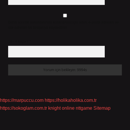
Daha sonraki yorumlarımda kullanılması için adım, e-posta adresim ve
site adresim bu tarayıcıya kaydedilsin.
10 - 4 kaçtır?
*
https://marpuccu.com
https://holikaholika.com.tr
https://sokoglam.com.tr
knight online
nttgame
Sitemap