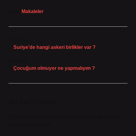
Tarih:
Makaleler
Önceki Yazı
Suriye’de hangi askeri birlikler var ?
Sonraki Yazı
Çocuğum olmuyor ne yapmalıyım ?
Bir yanıt yazın
E-posta adresiniz yayınlanmayacak.
Gerekli alanlar
*
ile işaretlenmişlerdir