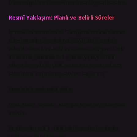
O zaman gel, hem analitik hem insani açıdan bakalım.
Resmî Yaklaşım: Planlı ve Belirli Süreler
İçimdeki mühendis der ki: “Türkiye’de zorunlu askerlik
süresi ve celp dönemleri net. 2026 itibariyle erlerin
askerlik süresi 6 ay ile 12 ay arasında değişiyor. Celp
dönemi ise genellikle 3–4 ayda bir yapılıyor. Yani
askere kaç ayda bir gidilir sorusunun cevabı aslında
sabit: planlı, duyurulmuş, takvime bağlanmış.”
Burada işin matematiği şöyle:
Ocak, Nisan, Temmuz, Ekim gibi temel celp dönemleri
mevcut.
Bu dönemler, eğitim, birliklerin kapasitesi ve devlet
planlaması ile belirleniyor.