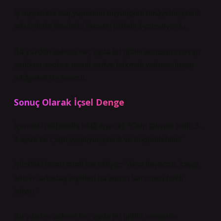
İş hayatında staj yaparken duyduğum hikâyeler, planlı
takvimlerin ötesinde insanın hislerini yansıtıyordu.
Bu yüzden askere kaç ayda bir gidilir sorusuna cevap
verirken sadece resmi veriye bakmak yetmez; insan
hikâyeleri de önemli.
Sonuç Olarak İçsel Denge
İçimdeki mühendis hâlâ diyor ki: “Celp takvimi belli, 3–
4 ayda bir çağrı yapılıyor, planlı ve öngörülebilir.”
İçimdeki insan tarafı ise ekliyor: “Ama heyecan, kaygı,
aile ve arkadaş ilişkileri bu süreci tamamen farklı
kılıyor.”
Bu yüzden askere kaç ayda bir gidilir sorusuna