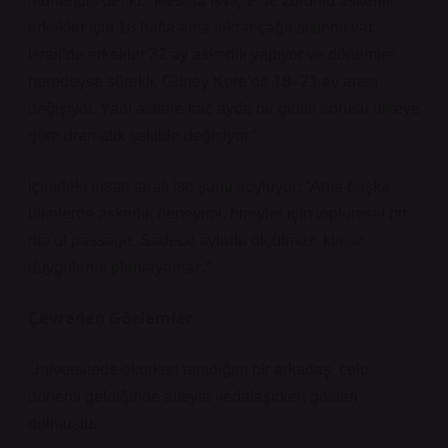
mühendis der ki: “Mesela İsviçre’de zorunlu askerlik
erkekler için 18 hafta ama tekrar çağrı sistemi var.
İsrail’de erkekler 32 ay askerlik yapıyor ve dönemler
neredeyse sürekli. Güney Kore’de 18–21 ay arası
değişiyor. Yani askere kaç ayda bir gidilir sorusu ülkeye
göre dramatik şekilde değişiyor.”
İçimdeki insan tarafı ise şunu söylüyor: “Ama başka
ülkelerde askerlik deneyimi, bireyler için toplumsal bir
rite of passage. Sadece aylarla ölçülmez, kimse
duygularını planlayamaz.”
Çevreden Gözlemler
Üniversitede okurken tanıdığım bir arkadaş, celp
dönemi geldiğinde aileyle vedalaşırken gözleri
dolmuştu.