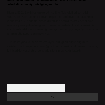
benzerlikleri tamamen tesadüfidir. Sitemizdeki bilgiler taslak
halindedir ve tavsiye niteliği taşımazlar.
Sitemiz, 5651 Sayılı Kanun gereğince Bilgi Teknolojileri ve İletişim
Kurumu (BTK) tarafından onaylanmış bir Yer Sağlayıcı olarak hizmet
vermektedir. Bu nedenle, sitedeki içerikleri proaktif olarak denetleme
veya araştırma yükümlülüğümüz bulunmamaktadır. Ancak, üyelerimiz
yazdıkları içeriklerin sorumluluğunu taşımakta olup, siteye üye olarak bu
sorumluluğu kabul etmiş sayılırlar.
Hukuka ve yasal düzenlemelere aykırı olduğunu düşündüğünüz
içerikleri,
backlinkpanelicomtr@gmail.com
adresine bildirmeniz halinde,
ilgili içerikler yasal süre içerisinde sitemizden kaldırılacaktır.
Arama