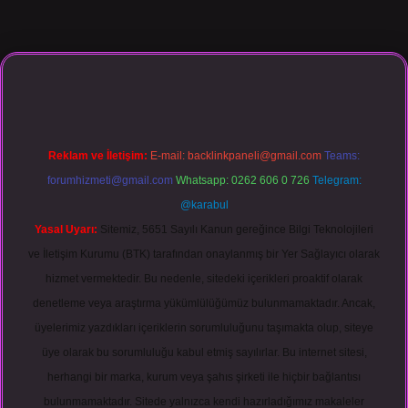
dcasino giriş
Reklam ve İletişim:
E-mail:
backlinkpaneli@gmail.com
Teams:
forumhizmeti@gmail.com
Whatsapp: 0262 606 0 726
Telegram:
@karabul
Yasal Uyarı:
Sitemiz, 5651 Sayılı Kanun gereğince Bilgi Teknolojileri
ve İletişim Kurumu (BTK) tarafından onaylanmış bir Yer Sağlayıcı olarak
hizmet vermektedir. Bu nedenle, sitedeki içerikleri proaktif olarak
denetleme veya araştırma yükümlülüğümüz bulunmamaktadır. Ancak,
üyelerimiz yazdıkları içeriklerin sorumluluğunu taşımakta olup, siteye
üye olarak bu sorumluluğu kabul etmiş sayılırlar. Bu internet sitesi,
herhangi bir marka, kurum veya şahıs şirketi ile hiçbir bağlantısı
bulunmamaktadır. Sitede yalnızca kendi hazırladığımız makaleler