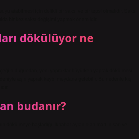
suyu atabilmesi için delikli bir saksı ve bir tepsi olmalıdır. Saksı
ılda bir kez saksı değişimi yapmak önemlidir.
ları dökülüyor ne
çiçeği olduğundan, yeni yapraklar büyürken yaprak dökülmesi
deniyle aşırı yaprak kaybı meydana gelebilir. Bu nedenle kış
dır.
man budanır?
nın dökülmeye başladığı ilkbahar ayları olan mart, nisan ve