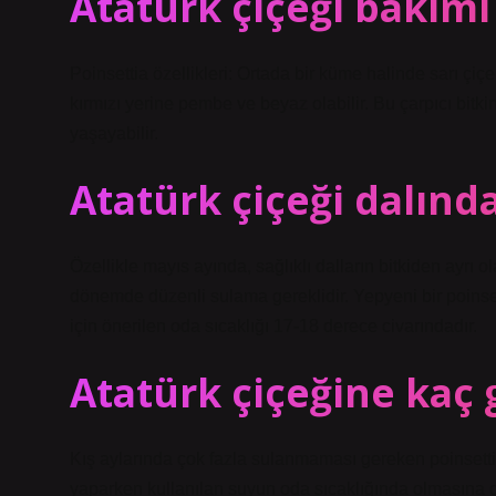
Atatürk çiçeği bakımı
Poinsettia özellikleri: Ortada bir küme halinde sarı çiç
kırmızı yerine pembe ve beyaz olabilir. Bu çarpıcı bitk
yaşayabilir.
Atatürk çiçeği dalınd
Özellikle mayıs ayında, sağlıklı dalların bitkiden ayrı 
dönemde düzenli sulama gereklidir. Yepyeni bir poinsett
için önerilen oda sıcaklığı 17-18 derece civarındadır.
Atatürk çiçeğine kaç g
Kış aylarında çok fazla sulanmaması gereken poinsettia
yaparken kullanılan suyun oda sıcaklığında olmasına di