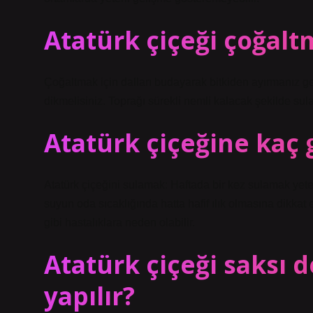
Atatürk çiçeği çoğaltma
Çoğaltmak için dalları budayarak bitkiden ayırmanız ger
dikmelisiniz. Toprağı sürekli nemli kalacak şekilde sular
Atatürk çiçeğine kaç g
Atatürk çiçeğini sulamak: Haftada bir kez sulamak yeterl
suyun oda sıcaklığında hatta hafif ılık olmasına dikkat 
gibi hastalıklara neden olabilir.
Atatürk çiçeği saksı 
yapılır?