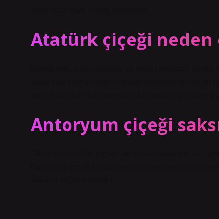
daha fazla suya ihtiyaç duyacaktır.
Atatürk çiçeği neden 
Güneş ışığı, ortam sıcaklığı ve nem: Doğrudan güneş ış
olduğu bir yere yerleştirmek çok önemlidir (ancak bu g
yaprak renginin solmasına veya kurumasına neden olu
Antoryum çiçeği saksı
Saksı seçimi: Bitki toprağının nefes alabilmesi ve yap
Buna göre birçok kişi antoryum saksısı nasıl olmalı soru
saksılar seçmek gerekir.