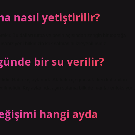
 nasıl yetiştirilir?
ekir. Bu dalları turba ve besin açısından zengin bir toprağa
sanız yeni bitkinizin kök salmasını izleyebilirsiniz.
ünde bir su verilir?
idir. Hatta kış aylarında Atatürk çiçeğini sularken kullanılan
edilmelidir. Kış aylarında aşırı sulama bitkide mantar enfeksiyon
değişimi hangi ayda