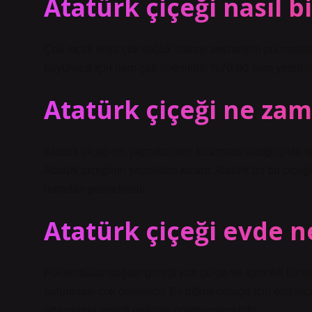
Atatürk çiçeği nasıl 
Çok sıcak veya çok soğuk havayı sevmeyen poinsettia iç
büyümesi için nem çok önemlidir. %70-80 nem yeterlidi
Atatürk çiçeği ne zam
Atatürk çiçeğinin yapraklarının kızarması aldığı ışıkla il
Atatürk çiçeğinin yaprakları kızarır. Atatürk’ün bu çiçe
buradan gelmektedir.
Atatürk çiçeği evde 
Poinsettialar doğası gereği yarı gölge ve aydınlık bir y
bulunması çok önemlidir. Ev bitkisi olduğu için oda sıc
ortamlarda yeterli gelişme gösteremeyebilir.