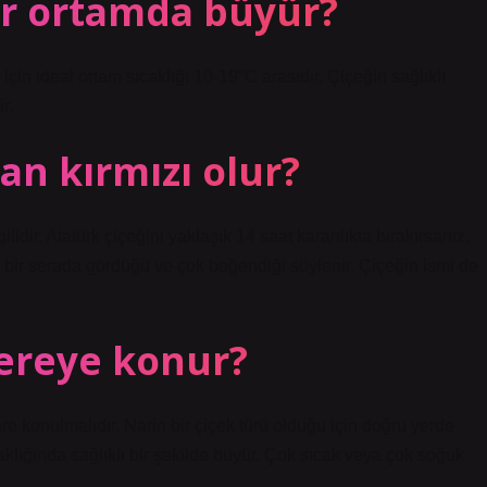
bir ortamda büyür?
in ideal ortam sıcaklığı 10-19°C arasıdır. Çiçeğin sağlıklı
r.
an kırmızı olur?
gilidir. Atatürk çiçeğini yaklaşık 14 saat karanlıkta bırakırsanız,
ği bir serada gördüğü ve çok beğendiği söylenir. Çiçeğin ismi de
nereye konur?
ere konulmalıdır. Narin bir çiçek türü olduğu için doğru yerde
aklığında sağlıklı bir şekilde büyür. Çok sıcak veya çok soğuk