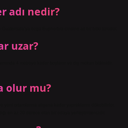
r adı nedir?
Guatemala’ya özgü Euphorbia cinsine ait bir bitki türüdür.
ar uzar?
rtamında 4 metreye kadar boylanır ve dış mekan bitkisidir.
a olur mu?
e yeni ortamlarına alışana kadar yapraklarını dökebilirler.
ğı en az 20 derece olan bir odaya yerleştirmenizdir.