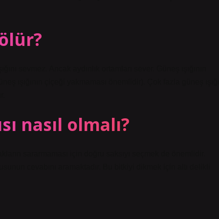
ölür?
ığını sevmez. Ancak aydınlık ortamları sever. Güneş ışığının
üneş ışığının çiçeği yakmaması önemlidir). Çok fazla güneş ışığ
r.
sı nasıl olmalı?
rakların sararmaması için doğru saksıyı seçmek de önemlidir.
sunun cevabını aramaktadır. Bu bitkiyi dikmek için altı delikli