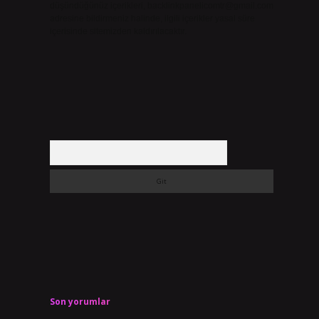
düşündüğünüz içerikleri,
backlinkpanelicomtr@gmail.com
adresine bildirmeniz halinde, ilgili içerikler yasal süre
içerisinde sitemizden kaldırılacaktır.
Arama
Son yorumlar