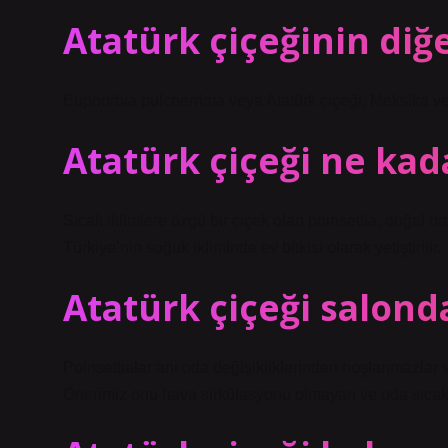
Atatürk çiçeğinin diğe
Euphorbia pulcherrima veya Atatürk çiçeği, Meksika ve 
Atatürk çiçeği ne kad
Sıcak iklimlere özgü bir çiçek olan poinsettia, doğal o
Türkiye’nin soğuk ikliminde ev bitkisi olarak yetiştirilir.
Atatürk çiçeği salond
Poinsettialar ani oda değişikliklerinden hoşlanmazlar v
Önerimiz onu hava sirkülasyonu olmayan ve oda sıcaklı