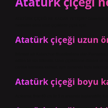
Atatürk çiçeği 
ATATÜRK ÇİÇEĞİ NE KADAR YETİŞİR? Gösterişli çiçekler
metreden daha uzun çiçeklerle çiçek açar.
Atatürk çiçeği uzun 
Bilimsel adı Kalanchoe Blossfeldiana olan Poinsettia, p
edilen bir süs bitkisidir. Uzun çiçeklenme dönemi ve m
canlılık katmakla kalmaz, aynı zamanda fazla bakım ge
Atatürk çiçeği boyu 
Açıklama: Bitki 60 cm ile 5 m arasında boylanabilir. Koy