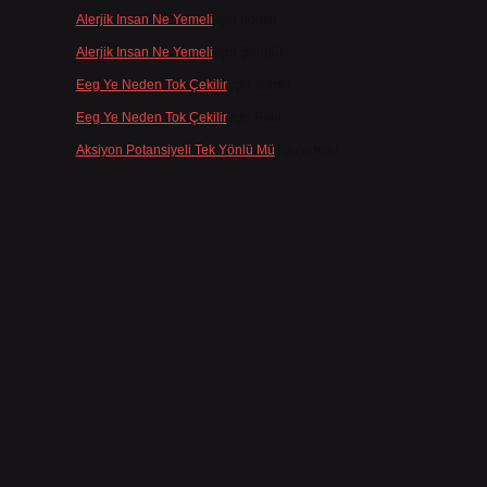
Alerjik Insan Ne Yemeli
için
admin
Alerjik Insan Ne Yemeli
için
Şengül
Eeg Ye Neden Tok Çekilir
için
admin
Eeg Ye Neden Tok Çekilir
için
Pala
Aksiyon Potansiyeli Tek Yönlü Mü
için
admin