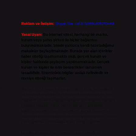
Reklam ve İletişim:
Skype: live:.cid.575569c608265c69
Yasal Uyarı:
Bu internet sitesi, herhangi bir marka,
kurum veya şahıs şirketi ile hiçbir bağlantısı
bulunmamaktadır. Sitede yalnızca kendi hazırladığımız
makaleler paylaşılmaktadır. Burada yer alan içerikler
haber niteliği taşımamakta olup, gerçek kurum ve
kişiler hakkında paylaşım yapılmamaktadır. Gerçek
kurum ve kişiler ile isim benzerlikleri tamamen
tesadüfidir. Sitemizdeki bilgiler taslak halindedir ve
tavsiye niteliği taşımazlar.
u
Sitemiz, 5651 Sayılı Kanun gereğince Bilgi Teknolojileri
ve İletişim Kurumu (BTK) tarafından onaylanmış bir Yer
Sağlayıcı olarak hizmet vermektedir. Bu nedenle, sitedeki
içerikleri proaktif olarak denetleme veya araştırma
yükümlülüğümüz bulunmamaktadır. Ancak, üyelerimiz
yazdıkları içeriklerin sorumluluğunu taşımakta olup, siteye
üye olarak bu sorumluluğu kabul etmiş sayılırlar.
Hukuka ve yasal düzenlemelere aykırı olduğunu