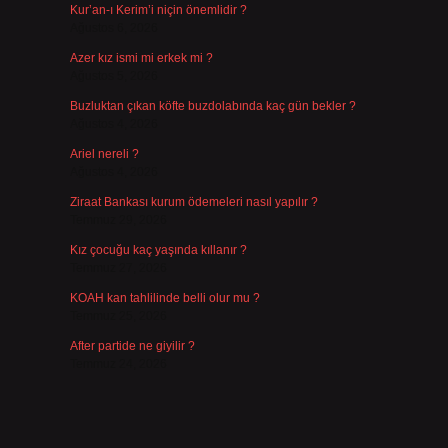
Kur’an-ı Kerim’i niçin önemlidir ?
Ağustos 6, 2026
Azer kız ismi mi erkek mi ?
Ağustos 5, 2026
Buzluktan çıkan köfte buzdolabında kaç gün bekler ?
Ağustos 4, 2026
Ariel nereli ?
Ağustos 4, 2026
Ziraat Bankası kurum ödemeleri nasıl yapılır ?
Temmuz 29, 2026
Kız çocuğu kaç yaşında kıllanır ?
Temmuz 27, 2026
KOAH kan tahlilinde belli olur mu ?
Temmuz 25, 2026
After partide ne giyilir ?
Temmuz 24, 2026