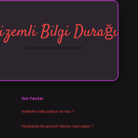
izemli Bilgi Durağı
Sırlarla dolu eğlenceli bir yolculuk!
Sidebar
vdcasino 
Son Yazılar
Noterden istifa edince ne olur ?
Ağustos 8, 2026
Fibabanka’da güvenli ödeme nasıl yapılır ?
Ağustos 6, 2026