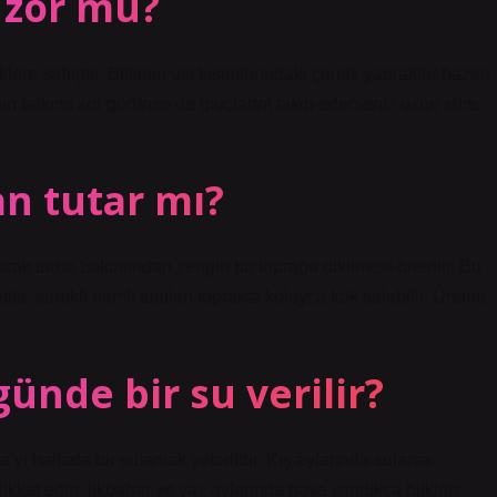
 zor mu?
eklere sahiptir. Bitkinin üst kısımlarındaki çanak yapraklar bazen
inin bakımı zor görünse de ipuçlarını takip ederseniz uzun süre
an tutar mı?
olarak turba bakımından zengin bir toprağa dikilmesi önerilir. Bu
ia, sürekli nemli tutulan toprakta kolayca kök salabilir. Üreme
ünde bir su verilir?
’yı haftada bir sulamak yeterlidir. Kış aylarında sulama
kkat edin. İlkbahar ve yaz aylarında hava ısındıkça bitkiniz