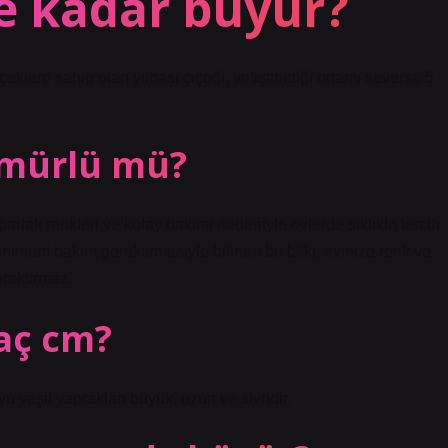
ne kadar büyür?
e sahip olan yılbaşı çiçeği, yetiştirildiği ortamı severse 5
ömürlü mü?
arlak renkleri ve kolay bakımı nedeniyle evlerde sıklıkla tercih
inimum bakım gerektirmesiyle bilinen bu bitki, evinize renk ve
rektirmez.
kaç cm?
u yeşil yaprakları büyük, uzun ve sivridir.