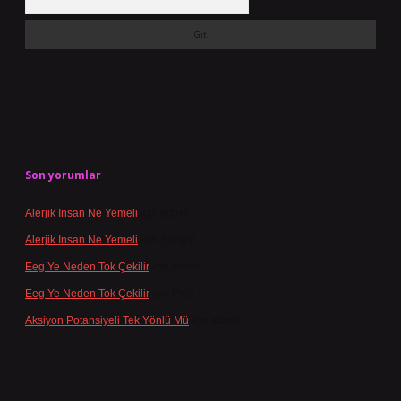
Son yorumlar
Alerjik Insan Ne Yemeli
için
admin
Alerjik Insan Ne Yemeli
için
Şengül
Eeg Ye Neden Tok Çekilir
için
admin
Eeg Ye Neden Tok Çekilir
için
Pala
Aksiyon Potansiyeli Tek Yönlü Mü
için
admin