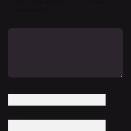
E-posta adresiniz yayınlanmayacak.
Gerekli alanlar
*
ile işaretlenmişlerdir
Yorum
İsim*
E-Posta*