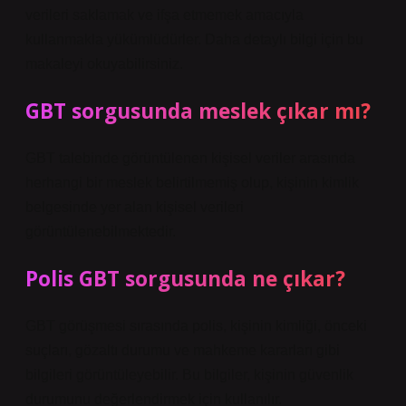
verileri saklamak ve ifşa etmemek amacıyla
kullanmakla yükümlüdürler. Daha detaylı bilgi için bu
makaleyi okuyabilirsiniz.
GBT sorgusunda meslek çıkar mı?
GBT talebinde görüntülenen kişisel veriler arasında
herhangi bir meslek belirtilmemiş olup, kişinin kimlik
belgesinde yer alan kişisel verileri
görüntülenebilmektedir.
Polis GBT sorgusunda ne çıkar?
GBT görüşmesi sırasında polis, kişinin kimliği, önceki
suçları, gözaltı durumu ve mahkeme kararları gibi
bilgileri görüntüleyebilir. Bu bilgiler, kişinin güvenlik
durumunu değerlendirmek için kullanılır.