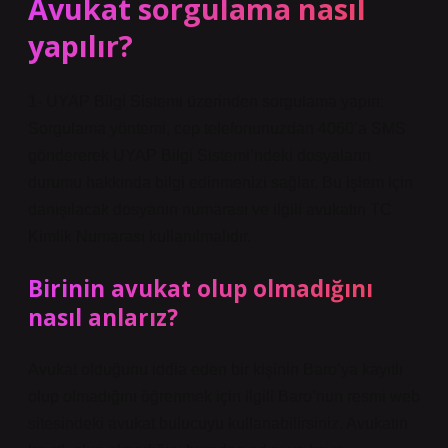
Avukat sorgulama nasıl
yapılır?
1- UYAP Bilgi Sistemi üzerinden sorgulama yapın:
Sorgulama yöntemi, cep telefonunuzdan 4060’a SMS
göndererek UYAP Bilgi Sistemi’ndeki dosyaların
durumu hakkında bilgi edinmenizi sağlar. Bu işlem için
danışılacak dosyanın numarası ve ilgili avukatın TC
Kimlik Numarası kullanılmalıdır.
Birinin avukat olup olmadığını
nasıl anlarız?
Avukat olduğunu iddia eden bir kişinin Baro’ya kayıtlı
olup olmadığını öğrenmek için ilgili Baro’nun resmi web
sitesindeki avukat bulucuyu kullanabilirsiniz. Avukatın