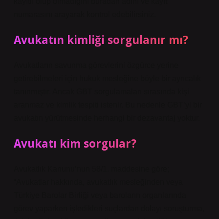
kayıtlı olup olmadığını buradan adını ve kayıt
numarasını arayarak kontrol edebilirsiniz.
Avukatın kimliği sorgulanır mı?
Avukatların savunma görevlerini özgürce yerine
getirebilmeleri için hukuk mesleğine böyle bir ayrıcalık
tanınmıştır. Ancak GBT sorgulamaları sırasında kişi
aranmaz ve kimlik tespiti istenir. Bu nedenle GBT’yi bir
avukatın yürütmesinde herhangi bir dezavantaj yoktur.
Avukatı kim sorgular?
Avukatlık Kanunu’nun 58/1. maddesine göre;
“Avukatlar hakkında, avukatlık mesleğinden veya
Türkiye Barolar Birliği veya baroların organlarında
görev yaparken işledikleri suçlardan dolayı soruşturma,