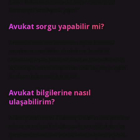
Adalet Bakanlığının onayı ile suçun işlendiği yer
Cumhuriyet savcılığınca yapılır.”
Avukat sorgu yapabilir mi?
Avukatlar, temsilcisi olmadıkları kişiler hakkında
soruşturma yapabilirler. Avukatların, temsilcisi
olmadıkları kişiler hakkında dava ve icra takibi açılıp
açılmadığını sorma taleplerinde usul ve yasaya aykırı
bir durum bulunmadığı bildirildi.
Avukat bilgilerine nasıl
ulaşabilirim?
Avukat portalı nedir? Avukatlar; UYAP avukat portalına
e-imza ve m-imza ile bağlanarak, sorumluluk alanları
içerisinde online dava ve icra takibi (e-işlem) açabilir,