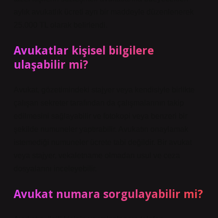
aylık avukatlık ücreti ayrı bir maddeyle düzenlenerek
25.000 TL olarak belirlendi.
Avukatlar kişisel bilgilere
ulaşabilir mi?
Avukat, gözetimindeki stajyer veya kendisiyle birlikte
çalışan sekreter tarafından da çalışmalarının takip
edilmesini sağlayabilir ve fotokopi veya benzeri bir
şekilde numuneler yaptırabilir. Avukatın onaylamak
istemediği numuneler ücrete tabi değildir. Bir avukat
veya stajyer, vekaletname olmadan usul ve ceza
dosyalarını inceleyebilir.
Avukat numara sorgulayabilir mi?