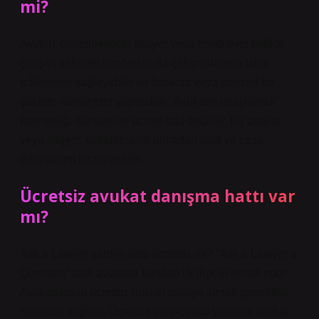
mi?
Avukat, gözetimindeki stajyer veya kendisiyle birlikte
çalışan sekreter tarafından da çalışmalarının takip
edilmesini sağlayabilir ve fotokopi veya benzeri bir
şekilde numuneler yaptırabilir. Avukatın onaylamak
istemediği numuneler ücrete tabi değildir. Bir avukat
veya stajyer, vekaletname olmadan usul ve ceza
dosyalarını inceleyebilir.
Ücretsiz avukat danışma hattı var
mı?
Ask a Lawyer yardım hattı ücretsiz mi? “Ask a Lawyer a
Question” hattı avukatla kurulan ilk ilişkiyi temsil eder.
Avukatlardan ücretsiz hukuki tavsiye almak genellikle
mümkün değildir. Ücretsiz soru-cevap yöntemi avukat