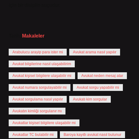
için bir disiplin suçudur.
Tarih:
Makaleler
Arabulucu arayip para ister mi
Avukat arama nasıl yapılır
Avukat bilgilerine nasıl ulaşabilirim
Avukat kişisel bilgilere ulaşabilir mi
Avukat neden mesaj atar
Avukat numara sorgulayabilir mi
Avukat sorgu yapabilir mi
Avukat sorgulama nasıl yapılır
Avukatı kim sorgular
Avukatın kimliği sorgulanır mı
Avukatlar kişisel bilgilere ulaşabilir mi
Avukatlar TC bulabilir mi
Baroya kayıtlı avukat nasıl bulunur