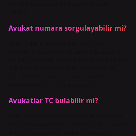
2024’teki duruşmanızın tarihi saat 14:00 olarak
belirlendi.
Avukat numara sorgulayabilir mi?
Avukatın, ilgili kişinin ve yakınlarının telefon
numaralarını varsayımlara dayanarak elde etmesi ve
tam delil sunamaması, ayrıca bu numaralar kullanılarak
ilgili kişiye ait kişisel verilerin ifşa edilmesi, kişisel
verilerin hukuka aykırı olarak işlenmesini önleme
yükümlülüğünün ihlalini oluşturmaktadır.
Avukatlar TC bulabilir mi?
Avukatlar, yalnızca mesleki amaçlara hizmet eden bir
dilekçe aracılığıyla, kurumlardan dava ve işle ilgili bilgi
ve belge talep edebilirler. Avukatlar ayrıca kişisel