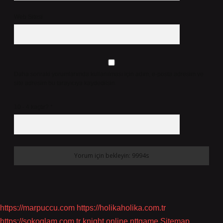
Web Sitesi
Daha sonraki yorumlarımda kullanılması için adım, e-posta adresim ve
site adresim bu tarayıcıya kaydedilsin.
10 - 4 kaçtır?
*
https://marpuccu.com
https://holikaholika.com.tr
https://sokoglam.com.tr
knight online
nttgame
Sitemap