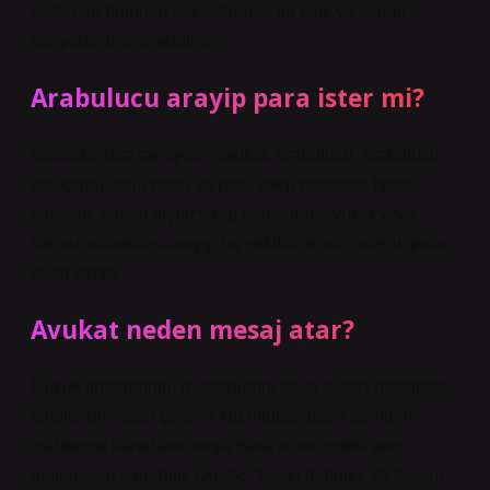
sistemde bulunan vekaletname ile açık ve kapalı
dosyaları inceleyebilirler.
Arabulucu arayip para ister mi?
Vatandaşlara tavsiyem; avukat, arabulucu, arabulucu
olduğunu iddia eden ve para talep edenlere itibar
etmeyin, çünkü hiçbir yargı mensubu, avukat veya
memur vatandaşı arayıp bu şekilde tehdit ederek para
talep etmez.
Avukat neden mesaj atar?
Hukuk firmalarının, müşterilerini dava süreci hakkında
bilgilendirmeleri gerekir. Bu bilgiler, dava tarihlerini,
mahkeme kararlarını veya dava sürecindeki yeni
gelişmeleri içerebilir. Örnek: “Sayın [adınız], 22 Kasım