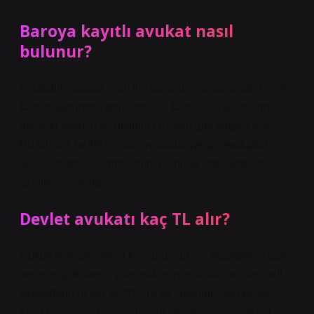
Baroya kayıtlı avukat nasıl
bulunur?
Avukatlık statüsü, ilgili ilin barosu web sitesinden veya
baro ofislerinden edinilebilir. İl baroları, avukatların
mesleki statüsü ve disiplin cezaları gibi bilgiler içerir.
Bu bilgiler, belirli bir ilde avukatlık yapan avukatlar
hakkında daha ayrıntılı bilgi edinmek isteyenler için
özellikle yararlıdır.
Devlet avukatı kaç TL alır?
Hukuk Muhakemeleri Kanunu’nun 35. maddesine göre,
anonim şirketlerde çalışmak zorunda olan sözleşmeli
avukatların ücreti 32.000 TL’ye çıkarıldı. Gerçek ve
tüzel kişilerin sözleşmeli avukatlarına ödeyecekleri