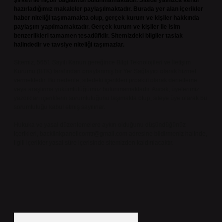
şirketi ile hiçbir bağlantısı bulunmamaktadır. Sitede yalnızca kendi
hazırladığımız makaleler paylaşılmaktadır. Burada yer alan içerikler
haber niteliği taşımamakta olup, gerçek kurum ve kişiler hakkında
paylaşım yapılmamaktadır. Gerçek kurum ve kişiler ile isim
benzerlikleri tamamen tesadüfidir. Sitemizdeki bilgiler taslak
halindedir ve tavsiye niteliği taşımazlar.
Sitemiz, 5651 Sayılı Kanun gereğince Bilgi Teknolojileri ve İletişim
Kurumu (BTK) tarafından onaylanmış bir Yer Sağlayıcı olarak hizmet
vermektedir. Bu nedenle, sitedeki içerikleri proaktif olarak denetleme
veya araştırma yükümlülüğümüz bulunmamaktadır. Ancak, üyelerimiz
yazdıkları içeriklerin sorumluluğunu taşımakta olup, siteye üye olarak bu
sorumluluğu kabul etmiş sayılırlar.
Hukuka ve yasal düzenlemelere aykırı olduğunu düşündüğünüz
içerikleri,
backlinkpanelicomtr@gmail.com
adresine bildirmeniz halinde,
ilgili içerikler yasal süre içerisinde sitemizden kaldırılacaktır.
Arama