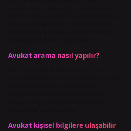
Avukatın, ilgili kişinin ve yakınlarının telefon
numaralarını varsayımlara dayanarak elde etmesi ve
tam delil sunamaması, ayrıca bu numaralar kullanılarak
ilgili kişiye ait kişisel verilerin ifşa edilmesi, kişisel
verilerin hukuka aykırı olarak işlenmesini önleme
yükümlülüğünün ihlalini oluşturmaktadır.
Avukat arama nasıl yapılır?
Avukatların büroları ve evlerinde arama yapılması
ancak mahkeme kararıyla ve savcının gözetimi altında
ve emirde belirtilen olayla ilgili olarak Baro
temsilcisinin katılımıyla mümkündür. Bir avukat,
Yargıtay’ın yargı yetkisine giren bir suç işlerken
yakalanmadığı sürece aranamaz.
Avukat kişisel bilgilere ulaşabilir