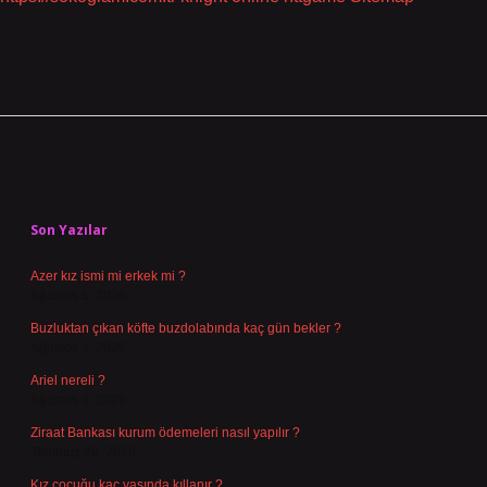
Sidebar
Son Yazılar
Azer kız ismi mi erkek mi ?
Ağustos 5, 2026
Buzluktan çıkan köfte buzdolabında kaç gün bekler ?
Ağustos 4, 2026
Ariel nereli ?
Ağustos 4, 2026
Ziraat Bankası kurum ödemeleri nasıl yapılır ?
Temmuz 29, 2026
Kız çocuğu kaç yaşında kıllanır ?