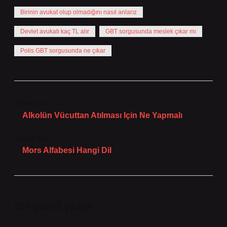
Birinin avukat olup olmadığını nasıl anlarız
Devlet avukatı kaç TL alır
GBT sorgusunda meslek çıkar mı
Polis GBT sorgusunda ne çıkar
Önceki Yazı
Alkolün Vücuttan Atılması Için Ne Yapmalı
Sonraki Yazı
Mors Alfabesi Hangi Dil
Bir yanıt yazın