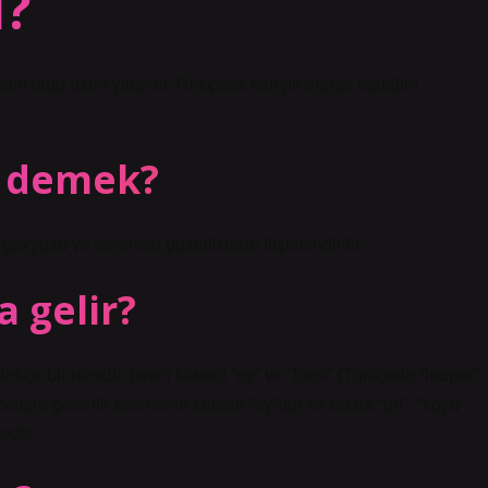
l?
im olup uzun yıllardır Türkçede karışık olarak varlığını
e demek?
gökyüzü ve evrensel güzelliklerle ilişkilendirilir.
 gelir?
rkçe bir isimdir. İsmin kökeni “ay” ve “bars” (Türkçede “leopar”
mcilere göre ilk kelimenin kökeni “oy”dur ve bu da “gri”, “koyu
 eder.