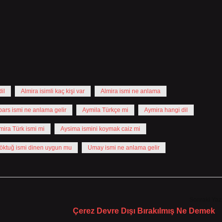
il
Almira isimli kaç kişi var
Almira ismi ne anlama
ars ismi ne anlama gelir
Aymila Türkçe mi
Aymira hangi dil
mira Türk ismi mi
Aysima ismini koymak caiz mi
öktuğ ismi dinen uygun mu
Umay ismi ne anlama gelir
Sonraki Yaz
Çerez Devre Dışı Bırakılmış Ne Demek