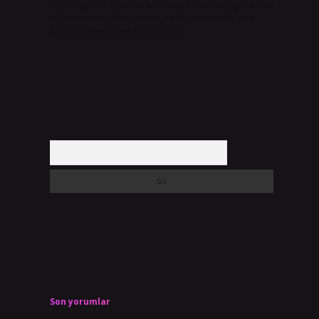
düşündüğünüz içerikleri,
backlinkpanelicomtr@gmail.com
adresine bildirmeniz halinde, ilgili içerikler yasal süre
içerisinde sitemizden kaldırılacaktır.
Arama
Son yorumlar