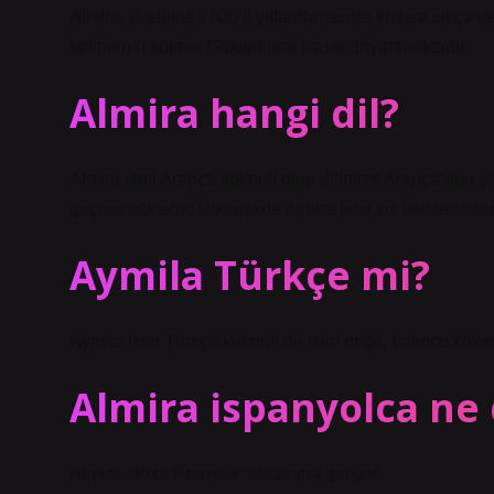
Almira, özellikle 2000’li yıllardan sonra kızlara sıkça ver
kelimenin kökeni Göktürklere kadar dayanmaktadır.
Almira hangi dil?
Almira ismi Arapça kökenli olup dilimize Arapça’dan gi
geçmemektedir. Ülkemizde Almira ismi kız isimlerinden 
Aymila Türkçe mi?
Aymila ismi Türkçe kökenli bir isim değil, Latince kökenl
Almira ispanyolca n
Almira, “Kızıl Prenses” anlamına geliyor.