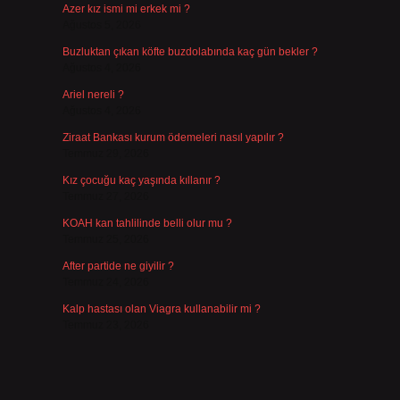
Azer kız ismi mi erkek mi ?
Ağustos 5, 2026
Buzluktan çıkan köfte buzdolabında kaç gün bekler ?
Ağustos 4, 2026
Ariel nereli ?
Ağustos 4, 2026
Ziraat Bankası kurum ödemeleri nasıl yapılır ?
Temmuz 29, 2026
Kız çocuğu kaç yaşında kıllanır ?
Temmuz 27, 2026
KOAH kan tahlilinde belli olur mu ?
Temmuz 25, 2026
After partide ne giyilir ?
Temmuz 24, 2026
Kalp hastası olan Viagra kullanabilir mi ?
Temmuz 23, 2026