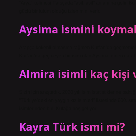
“Arya” kelimesi Farsçada “asil, asil” anlamına gelir. Bu 
güçlü bir tutum olduğu izlenimini verir.
Aysima ismini koymak
Arapça kökenli olmasına rağmen Kur’an’da geçmemekte
Kur’an’da geçmeyen bir isim olan Aysima, dinen caiz bi
Almira isimli kaç kişi 
Sizin için araştırdık. 2020 yılı isim istatistiklerine ba
“Türkiye’deki en yaygın kız isimleri” listesinde 800. sı
isimlerinden biri. Kulağa hoş geliyor.
Kayra Türk ismi mi?