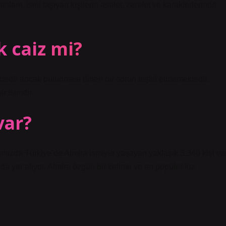
anlam, ismi taşıyan kişilerin asalet, zarafet ve karakterlerinde
 caiz mi?
dir ancak bulunması dinen bir sorun teşkil etmemektedir.
r isimdir.
var?
ktığımızda Türkiye’de Almira ismiyle yaşayan yaklaşık 3.340 kişi var
rada yer alıyor. Almira özgün bir kelime ve en popüler kız