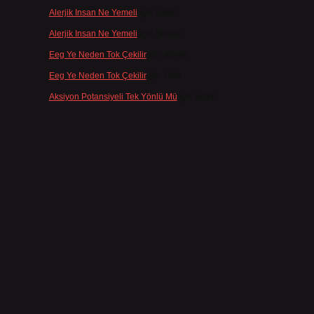
Alerjik Insan Ne Yemeli
için
admin
Alerjik Insan Ne Yemeli
için
Şengül
Eeg Ye Neden Tok Çekilir
için
admin
Eeg Ye Neden Tok Çekilir
için
Pala
Aksiyon Potansiyeli Tek Yönlü Mü
için
admin