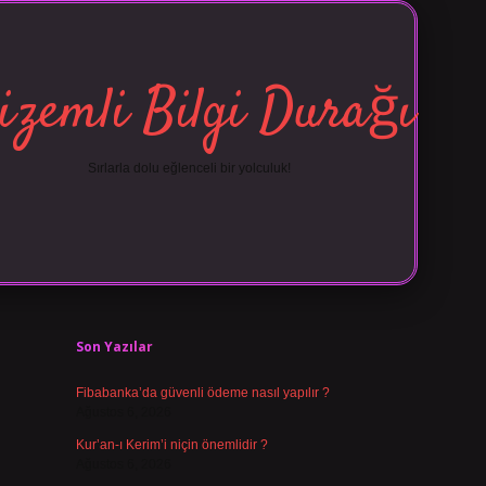
izemli Bilgi Durağı
Sırlarla dolu eğlenceli bir yolculuk!
Sidebar
vdcasino giriş
Son Yazılar
Fibabanka’da güvenli ödeme nasıl yapılır ?
Ağustos 6, 2026
Kur’an-ı Kerim’i niçin önemlidir ?
Ağustos 6, 2026