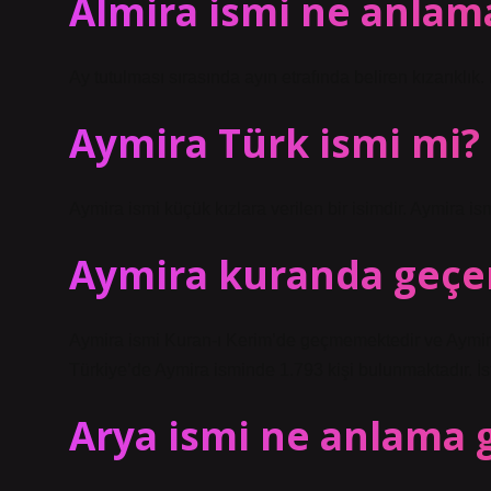
Almira ismi ne anlam
Ay tutulması sırasında ayın etrafında beliren kızarıklık. 
Aymira Türk ismi mi?
Aymira ismi küçük kızlara verilen bir isimdir. Aymira i
Aymira kuranda geçe
Aymira ismi Kuran-ı Kerim’de geçmemektedir ve Aymir
Türkiye’de Aymira isminde 1.793 kişi bulunmaktadır. İ
Arya ismi ne anlama g