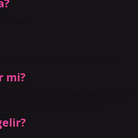
a?
Basit, güvenilir.
smi Arapça kökenli olup Türkçe’ye Arapça’dan gelmiştir.
r mi?
a olarak adlandırılması caizdir. AYMİRA İSMİ KAÇ KİŞİDİR?
stanbul’da Aymira isminde 303 kişi bulunmaktadır.
elir?