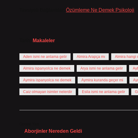
Tavsiyeli Bağlantılar:
Özümleme Ne Demek Psikoloji
Tarih:
Makaleler
Aden ismi ne anlama gelir
Almira Arapça mı
Almira hangi d
Almira ispanyolca ne demek
Arya ismi ne anlama gelir
Ayb
Aymira ispanyolca ne demek
Aymira kuranda geçer mi
Ay
Caiz olmayan isimler nelerdir
Esila ismi ne anlama gelir
G
Önceki Yazı
Aborjinler Nereden Geldi