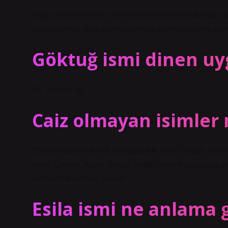
Kayra ismi hem kızlar hem de erkekler için kullanılan bi
duyulan veya itibar edilen birinden gelen nezaket, zarafet
Göktuğ ismi dinen u
15. Türkiye’de
Caiz olmayan isimler 
“DİNEN MEKRUH OLAN İSİMLER VAR” Öztürk, dinen mek
Nebi, Cebrail, Azrail, Mikail, İsrafil isimleri çocuklar
olmayan anlamına geliyor.
Esila ismi ne anlama g