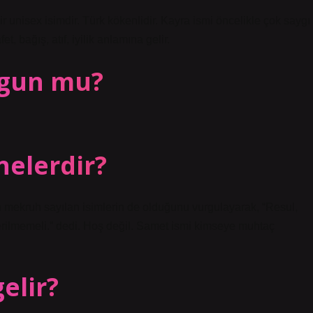
r unisex isimdir. Türk kökenlidir. Kayra ismi öncelikle çok saygı
, bağış, atıf, iyilik anlamına gelir.
ygun mu?
nelerdir?
ruh sayılan isimlerin de olduğunu vurgulayarak, “Resul,
a verilmemeli.” dedi. Hoş değil. Samet ismi kimseye muhtaç
elir?