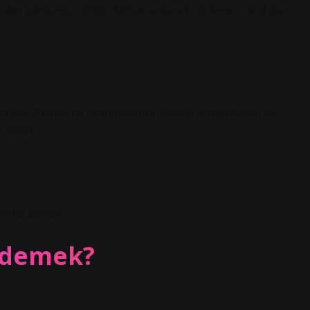
ilen isimlerden biridir. Sözlük anlamı kızıl, kırmızı, kızıl olan
rmiştir. Arapça bir isim olmasına rağmen Almira Kuran’da
biridir.
i bir isimdir.
e demek?