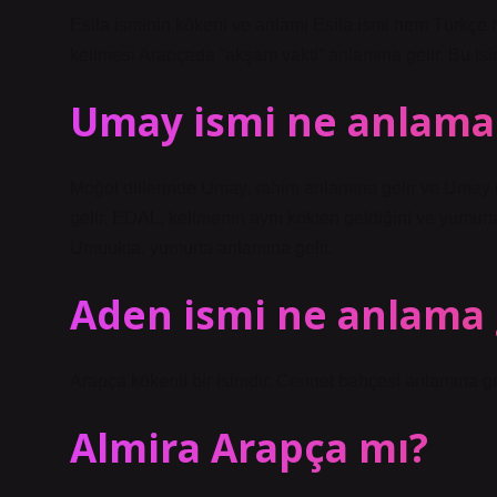
Esila isminin kökeni ve anlamı Esila ismi hem Türkçe hem d
kelimesi Arapçada “akşam vakti” anlamına gelir. Bu is
Umay ismi ne anlama 
Moğol dillerinde Umay, rahim anlamına gelir ve Umay il
gelir. EDAL, kelimenin aynı kökten geldiğini ve yumurta 
Umuukta, yumurta anlamına gelir.
Aden ismi ne anlama 
Arapça kökenli bir isimdir. Cennet bahçesi anlamına g
Almira Arapça mı?