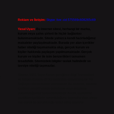
Reklam ve İletişim:
Skype: live:.cid.575569c608265c69
Yasal Uyarı:
Bu internet sitesi, herhangi bir marka,
kurum veya şahıs şirketi ile hiçbir bağlantısı
bulunmamaktadır. Sitede yalnızca kendi hazırladığımız
makaleler paylaşılmaktadır. Burada yer alan içerikler
haber niteliği taşımamakta olup, gerçek kurum ve
kişiler hakkında paylaşım yapılmamaktadır. Gerçek
kurum ve kişiler ile isim benzerlikleri tamamen
tesadüfidir. Sitemizdeki bilgiler taslak halindedir ve
tavsiye niteliği taşımazlar.
Sitemiz, 5651 Sayılı Kanun gereğince Bilgi Teknolojileri
.
ve İletişim Kurumu (BTK) tarafından onaylanmış bir Yer
Sağlayıcı olarak hizmet vermektedir. Bu nedenle, sitedeki
içerikleri proaktif olarak denetleme veya araştırma
yükümlülüğümüz bulunmamaktadır. Ancak, üyelerimiz
yazdıkları içeriklerin sorumluluğunu taşımakta olup, siteye
üye olarak bu sorumluluğu kabul etmiş sayılırlar.
Hukuka ve yasal düzenlemelere aykırı olduğunu