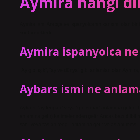
Aymira hangi di
Aymira ismi Arapça ve İspanyolcanın karışımı olan bir is
sürdürmektedir.
Aymira ispanyolca n
“Ay gibi ışık”, “ay ve dünya” gibi anlamları olan Aymira, 
Aybars ismi ne anlama
Aybars, “ay leoparı” veya “gri leopar” anlamına gelen Tü
anlamına gelir) kelimelerinden gelir. Ancak bazı dilbili
sarı” veya “aslan rengi” anlamına gelir ve aslanı temsil