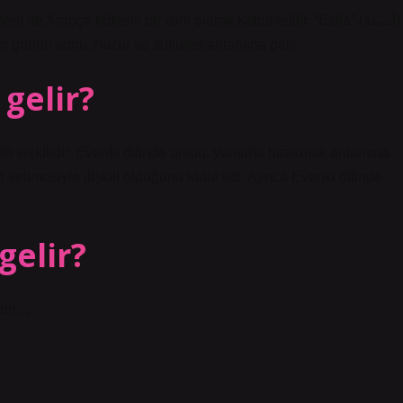
e Arapça kökenli bir isim olarak kabul edilir. “Esila” (أسيلة)
im günün sonu, huzur ve sükunet anlamına gelir.
gelir?
e ilişkilidir. Evenki dilinde umuu, yumurta bırakmak anlamına
kelimesiyle ilişkili olduğunu iddia etti. Ayrıca Evenki dilinde
gelir?
elir…