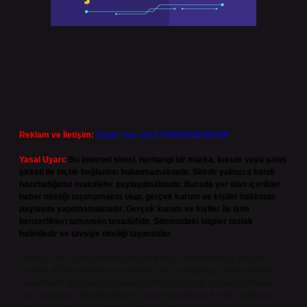
Reklam ve İletişim:
Skype: live:.cid.575569c608265c69
Yasal Uyarı:
Bu internet sitesi, herhangi bir marka, kurum veya şahıs
şirketi ile hiçbir bağlantısı bulunmamaktadır. Sitede yalnızca kendi
hazırladığımız makaleler paylaşılmaktadır. Burada yer alan içerikler
haber niteliği taşımamakta olup, gerçek kurum ve kişiler hakkında
paylaşım yapılmamaktadır. Gerçek kurum ve kişiler ile isim
benzerlikleri tamamen tesadüfidir. Sitemizdeki bilgiler taslak
halindedir ve tavsiye niteliği taşımazlar.
Sitemiz, 5651 Sayılı Kanun gereğince Bilgi Teknolojileri ve İletişim
Kurumu (BTK) tarafından onaylanmış bir Yer Sağlayıcı olarak hizmet
vermektedir. Bu nedenle, sitedeki içerikleri proaktif olarak denetleme
veya araştırma yükümlülüğümüz bulunmamaktadır. Ancak, üyelerimiz