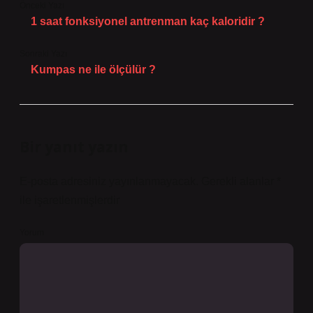
Önceki Yazı
1 saat fonksiyonel antrenman kaç kaloridir ?
Sonraki Yazı
Kumpas ne ile ölçülür ?
Bir yanıt yazın
E-posta adresiniz yayınlanmayacak.
Gerekli alanlar
*
ile işaretlenmişlerdir
Yorum