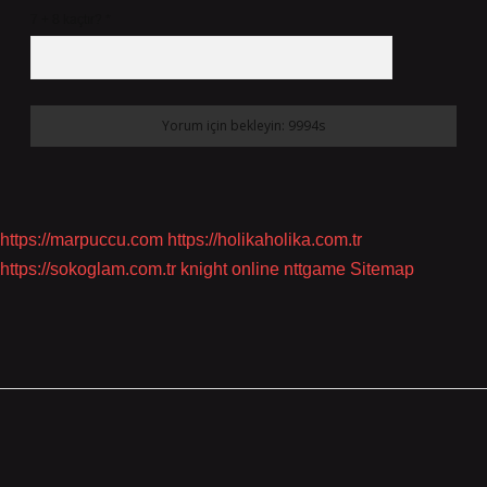
7 + 8 kaçtır?
*
https://marpuccu.com
https://holikaholika.com.tr
https://sokoglam.com.tr
knight online
nttgame
Sitemap
Sidebar