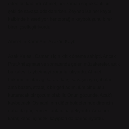
eden bir kadındı. Ahmet, her zaman soğukkanlı bir
şekilde savaşa odaklanırken, Zeynep ise her kaybı
kalbinde hissediyor, her toprağın kayboluşunu birer
birer içselleştiriyordu.
Ahmet’in Karar Anı: Azak’ın Kaybı
Azak Kalesi, Osmanlı için kritik öneme sahipti. Ancak
Prut Antlaşması ve sonrasında gelen müzakereler, artık
bu kaleyi kaybetmeyi zorunlu kılıyordu. Ahmet,
hükümetin alacağı karara karşı savaşmaya çabalar;
ama bazen, stratejik bir geri adım, tüm bir ulusu
kurtaracak bir çözüm olabilir. Onun gözünde, Azak’ı
kaybetmek, Osmanlı’nın diğer bölgelerinde direncin
daha da güçlenmesi anlamına geliyordu. Ama her
karar, kendi içindeki kayıpları da barındırıyordu.