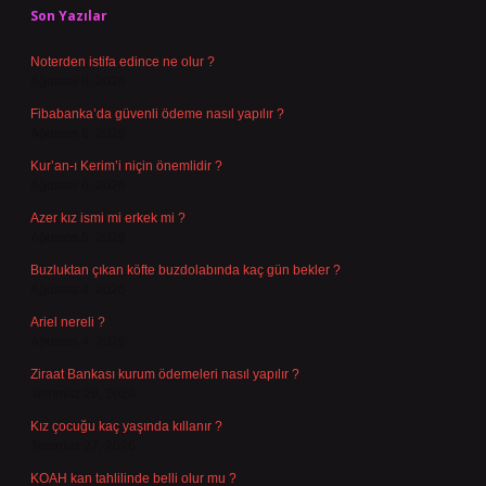
Son Yazılar
Noterden istifa edince ne olur ?
Ağustos 8, 2026
Fibabanka’da güvenli ödeme nasıl yapılır ?
Ağustos 6, 2026
Kur’an-ı Kerim’i niçin önemlidir ?
Ağustos 6, 2026
Azer kız ismi mi erkek mi ?
Ağustos 5, 2026
Buzluktan çıkan köfte buzdolabında kaç gün bekler ?
Ağustos 4, 2026
Ariel nereli ?
Ağustos 4, 2026
Ziraat Bankası kurum ödemeleri nasıl yapılır ?
Temmuz 29, 2026
Kız çocuğu kaç yaşında kıllanır ?
Temmuz 27, 2026
KOAH kan tahlilinde belli olur mu ?