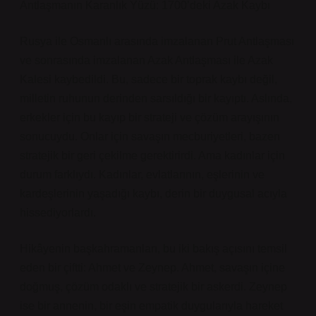
Antlaşmanın Karanlık Yüzü: 1700’deki Azak Kaybı
Rusya ile Osmanlı arasında imzalanan Prut Antlaşması
ve sonrasında imzalanan Azak Antlaşması ile Azak
Kalesi kaybedildi. Bu, sadece bir toprak kaybı değil,
milletin ruhunun derinden sarsıldığı bir kayıptı. Aslında,
erkekler için bu kayıp bir strateji ve çözüm arayışının
sonucuydu. Onlar için savaşın mecburiyetleri, bazen
stratejik bir geri çekilme gerektirirdi. Ama kadınlar için
durum farklıydı. Kadınlar, evlatlarının, eşlerinin ve
kardeşlerinin yaşadığı kaybı, derin bir duygusal acıyla
hissediyorlardı.
Hikâyenin başkahramanları, bu iki bakış açısını temsil
eden bir çiftti: Ahmet ve Zeynep. Ahmet, savaşın içine
doğmuş, çözüm odaklı ve stratejik bir askerdi. Zeynep
ise bir annenin, bir eşin empatik duygularıyla hareket