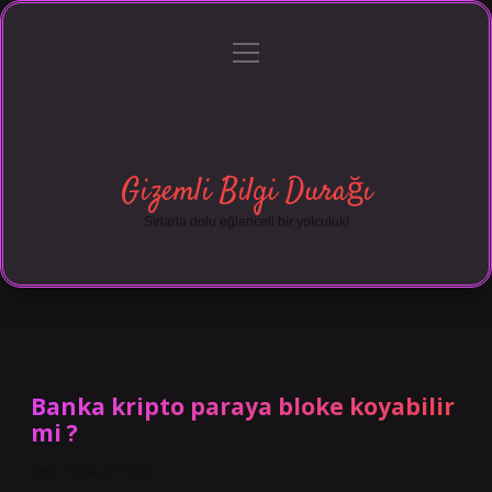
menüyü
Anasayfa
Gizlilik Politikası
Yasal Uyarı
aç
Hakkımızda
Gizemli Bilgi Durağı
Sırlarla dolu eğlenceli bir yolculuk!
Banka kripto paraya bloke koyabilir
mi ?
Tarih: Ocak 22, 2026