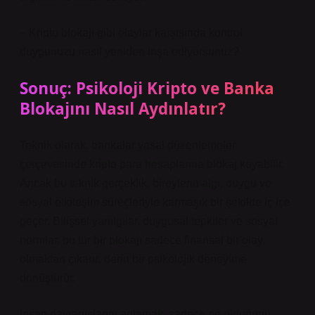
– Kripto blokajı gibi olaylar karşısında kontrol
duygunuzu nasıl yeniden inşa ediyorsunuz?
Sonuç: Psikoloji Kripto ve Banka
Blokajını Nasıl Aydınlatır?
Teknik olarak, bankalar yasal düzenlemeler
çerçevesinde kripto para hesaplarına blokaj koyabilir.
Ancak bu teknik gerçeklik, bireylerin algı, duygu ve
sosyal etkileşim süreçleriyle karmaşık bir şekilde iç içe
geçer. Bilişsel yanılgılar, duygusal tepkiler ve sosyal
normlar, bu tür bir blokajı sadece finansal bir olay
olmaktan çıkarır; derin bir psikolojik deneyime
dönüştürür.
İnsan davranışlarını anlamak, sadece ne olduğunu