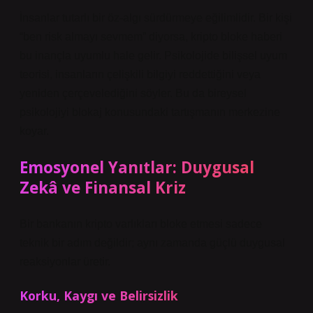
İnsanlar tutarlı bir öz-algı sürdürmeye eğilimlidir. Bir kişi
“ben risk almayı sevmem” diyorsa, kripto bloke haberi
bu inançla uyumlu hale gelir. Psikolojide bilişsel uyum
teorisi, insanların çelişkili bilgiyi reddettiğini veya
yeniden çerçevelediğini söyler. Bu da bireysel
psikolojiyi blokaj konusundaki tartışmanın merkezine
koyar.
Emosyonel Yanıtlar: Duygusal
Zekâ ve Finansal Kriz
Bir bankanın kripto varlıkları bloke etmesi sadece
teknik bir adım değildir; aynı zamanda güçlü duygusal
reaksiyonlar üretir.
Korku, Kaygı ve Belirsizlik