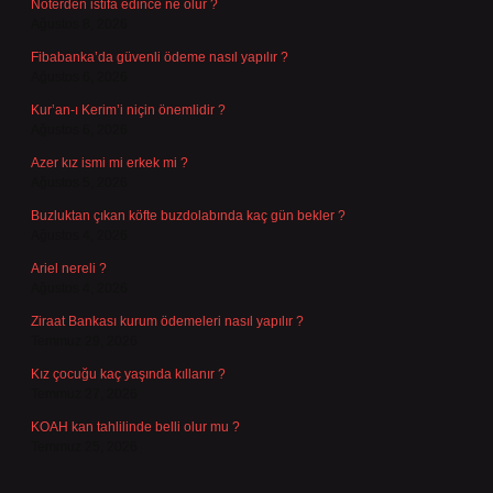
Noterden istifa edince ne olur ?
Ağustos 8, 2026
Fibabanka’da güvenli ödeme nasıl yapılır ?
Ağustos 6, 2026
Kur’an-ı Kerim’i niçin önemlidir ?
Ağustos 6, 2026
Azer kız ismi mi erkek mi ?
Ağustos 5, 2026
Buzluktan çıkan köfte buzdolabında kaç gün bekler ?
Ağustos 4, 2026
Ariel nereli ?
Ağustos 4, 2026
Ziraat Bankası kurum ödemeleri nasıl yapılır ?
Temmuz 29, 2026
Kız çocuğu kaç yaşında kıllanır ?
Temmuz 27, 2026
KOAH kan tahlilinde belli olur mu ?
Temmuz 25, 2026