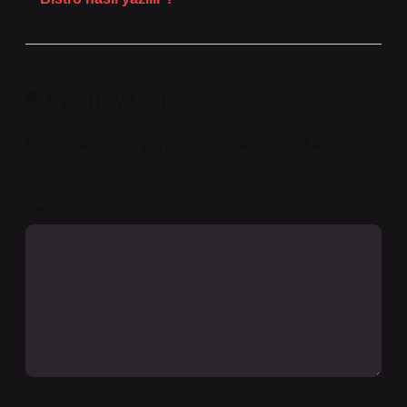
Bir yanıt yazın
E-posta adresiniz yayınlanmayacak.
Gerekli alanlar
*
ile işaretlenmişlerdir
Yorum