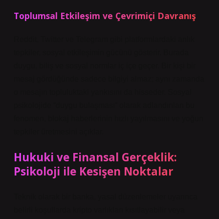
Toplumsal Etkileşim ve Çevrimiçi Davranış
Reddit, Twitter ve Telegram gibi platformlardaki anlık
tepkiler, sosyal etkileşimin gücünü gösterir. Burada
duygu, biliş ve sosyal normlar iç içe geçer. Bir kişi bir
mesaj gördüğünde sadece bilgiyi almaz; aynı zamanda
o mesajın topluluktaki yankısını da hisseder. Sosyal
psikolojide “duygu bulaşması” olarak adlandırılan bu
fenomen, blokaj haberlerinin hızlı yayılmasını ve yoğun
tepkiler üretmesini açıklar.
Hukuki ve Finansal Gerçeklik:
Psikoloji ile Kesişen Noktalar
Teknik olarak bir banka, yasal düzenlemeler uyarınca
belirli koşullarda kripto varlıkları kısıtlayabilir veya