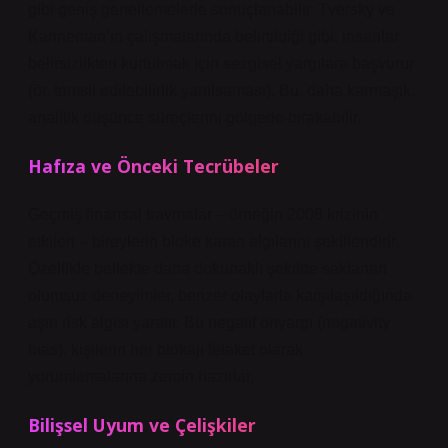
gibi geniş genellemelerle sonuçlanabilir. Tversky ve
Kahneman’ın çalışmalarında belirtildiği gibi, insanlar
belirsizlikten kurtulmak için sezgisel yargılara başvurur
(ör. temsil edilebilirlik yanılsaması). Bu, daha karmaşık,
analitik düşünce süreçlerini gölgede bırakabilir.
Hafıza ve Önceki Tecrübeler
Geçmiş finansal travmalar – örneğin 2008 krizinin
etkileri – bireylerin bloke kararı algılarını şekillendirir.
Özellikle bellekte daha dokunaklı şekilde saklanan
olumsuz deneyimler, benzer olaylarla karşılaşıldığında
aşırı risk algısı yaratır. Bu negatif önyargı (negativity
bias), kişilerin her blokajı felaket olarak
yorumlamalarına zemin hazırlar.
Bilişsel Uyum ve Çelişkiler