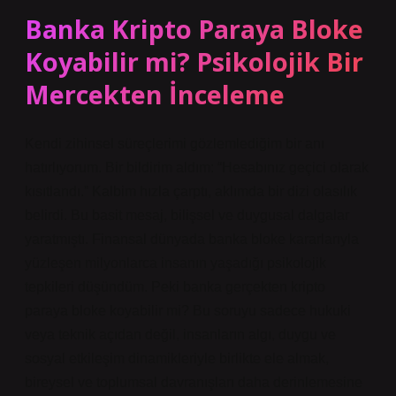
Banka Kripto Paraya Bloke
Koyabilir mi? Psikolojik Bir
Mercekten İnceleme
Kendi zihinsel süreçlerimi gözlemlediğim bir anı
hatırlıyorum. Bir bildirim aldım: “Hesabınız geçici olarak
kısıtlandı.” Kalbim hızla çarptı, aklımda bir dizi olasılık
belirdi. Bu basit mesaj, bilişsel ve duygusal dalgalar
yaratmıştı. Finansal dünyada banka bloke kararlarıyla
yüzleşen milyonlarca insanın yaşadığı psikolojik
tepkileri düşündüm. Peki banka gerçekten kripto
paraya bloke koyabilir mi? Bu soruyu sadece hukuki
veya teknik açıdan değil, insanların algı, duygu ve
sosyal etkileşim dinamikleriyle birlikte ele almak,
bireysel ve toplumsal davranışları daha derinlemesine