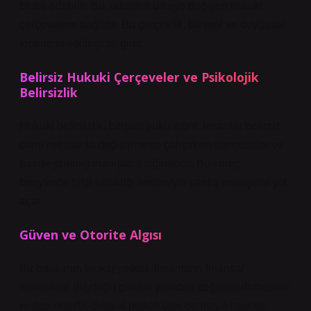
bloke edebilir. Bu, ülkeden ülkeye değişen hukuki
çerçevelere bağlıdır. Bu gerçeklik, bilişsel ve duygusal
tepkilerle etkileşime girer.
Belirsiz Hukuki Çerçeveler ve Psikolojik
Belirsizlik
Hukuki belirsizlik, bilişsel yükü artırır. İnsanlar belirsiz
olanı net olanla değiştirmeye çalışırken stereotipler ve
basitleştirilmiş inanışlara sığınabilir. Bu süreç,
bireylerde bilgi eksikliği nedeniyle yanlış inanışlara yol
açar.
Güven ve Otorite Algısı
Bir bankanın blokaj yetkisi, insanların finansal
sistemlere duyduğu güveni yeniden değerlendirmesine
neden olabilir. Sosyal psikolojide otoriteye itaat ve