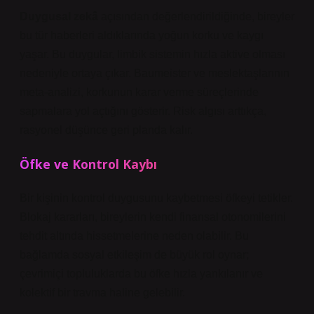
Duygusal zekâ
açısından değerlendirildiğinde, bireyler
bu tür haberleri aldıklarında yoğun korku ve kaygı
yaşar. Bu duygular, limbik sistemin hızla aktive olması
nedeniyle ortaya çıkar. Baumeister ve meslektaşlarının
meta-analizi, korkunun karar verme süreçlerinde
sapmalara yol açtığını gösterir. Risk algısı arttıkça,
rasyonel düşünce geri planda kalır.
Öfke ve Kontrol Kaybı
Bir kişinin kontrol duygusunu kaybetmesi öfkeyi tetikler.
Blokaj kararları, bireylerin kendi finansal otonomilerini
tehdit altında hissetmelerine neden olabilir. Bu
bağlamda
sosyal etkileşim
de büyük rol oynar;
çevrimiçi topluluklarda bu öfke hızla yankılanır ve
kolektif bir travma haline gelebilir.