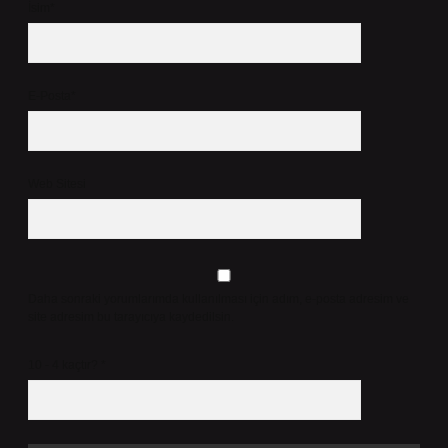
İsim*
E-Posta*
Web Sitesi
Daha sonraki yorumlarımda kullanılması için adım, e-posta adresim ve
site adresim bu tarayıcıya kaydedilsin.
10 - 4 kaçtır?
*