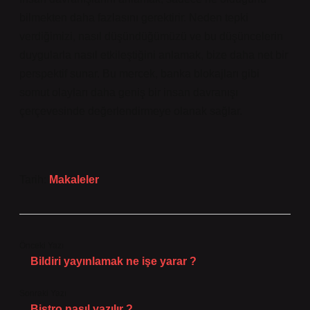
bilmekten daha fazlasını gerektirir. Neden tepki
verdiğimizi, nasıl düşündüğümüzü ve bu düşüncelerin
duygularla nasıl etkileştiğini anlamak, bize daha net bir
perspektif sunar. Bu mercek, banka blokajları gibi
somut olayları daha geniş bir insan davranışı
çerçevesinde değerlendirmeye olanak sağlar.
Tarih:
Makaleler
Önceki Yazı
Bildiri yayınlamak ne işe yarar ?
Sonraki Yazı
Bistro nasıl yazılır ?