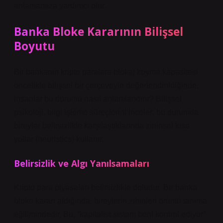
anlamamıza yardımcı olur.
Banka Bloke Kararının Bilişsel
Boyutu
Bir bankanın kripto paralara blokaj koyma kapasitesi
öncelikle bilişsel bir çerçeveyle değerlendirildiğinde,
insanlar bu durumu nasıl anlamlandırır? Bilişsel
psikoloji, bilgi işleme süreçlerini inceler; bu durumda
bireyler belirsizlikle karşılaştıklarında zihinsel kısa
yollar (heuristics) kullanır.
Belirsizlik ve Algı Yanılsamaları
Kripto para piyasaları belirsizlikle doludur. Bir banka
bloke kararı aldığında, bireylerin zihinleri örüntü tanıma
eğilimindedir. Bu, “kapitalist sistem beni kontrol ediyor”