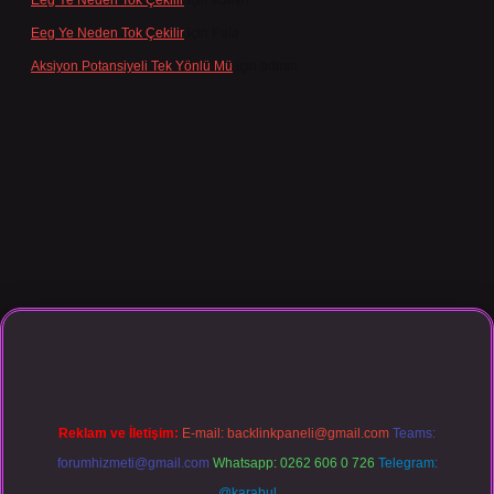
Eeg Ye Neden Tok Çekilir
için
admin
Eeg Ye Neden Tok Çekilir
için
Pala
Aksiyon Potansiyeli Tek Yönlü Mü
için
admin
giriş
Reklam ve İletişim:
E-mail:
backlinkpaneli@gmail.com
Teams:
forumhizmeti@gmail.com
Whatsapp: 0262 606 0 726
Telegram:
@karabul