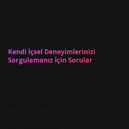
güven ilişkileri üzerine geniş literatür vardır. Milgram’ın
klasik deneyleri, otorite figürlerinin bireyler üzerindeki
etkisini gösterirken, finansal otoriteler karşısında
bireylerin güven duygularının nasıl değişebileceğine
ışık tutar.
Kendi İçsel Deneyimlerinizi
Sorgulamanız İçin Sorular
– Bir finansal kısıtlama haberini ilk okuduğunuzda
bedeniniz ve duygularınız nasıl tepki veriyor?
– Belirsizlik karşısında hangi bilişsel kısa yolları
kullanma eğilimindesiniz?
– Sosyal çevrenizin blokaj hakkındaki görüşleri sizin
algınızı ne kadar etkiliyor?