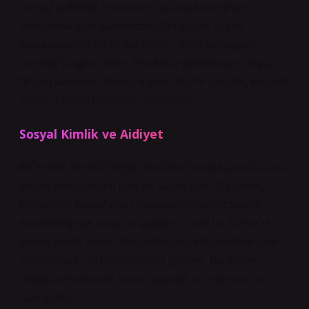
Sosyal psikoloji, insanların davranışlarını grup
normlarına göre şekillendirdiğini söyler. Kripto
topluluklarında bir blokaj haberi, hızla paylaşılan
normatif yargılar üretir: “Bankalar güvensizdir,” veya
“Kripto tamamen kontrol dışıdır.” Bu tür yargılar, bireysel
algıları kolektif inançlara dönüştürür.
Sosyal Kimlik ve Aidiyet
Bir kişinin kendini “kripto meraklısı” olarak tanımlaması,
sosyal kimliğinin bir parçası haline gelir. Bu kimlik,
bankaların kontrol edici hamleleriyle tehdit altında
hissedildiğinde daha da güçlenir. Tajfel ve Turner’ın
sosyal kimlik teorisi, bireylerin grup aidiyetlerine göre
davranışlarını şekillendirdiğini gösterir. Bu durum,
blokaj tartışmalarını daha duygusal ve kutuplaştırıcı
hale getirir.