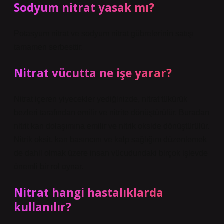
Sodyum nitrat yasak mı?
Potasyum nitrat ve sodyum nitrat gübrelerinin satışı
tamamen serbesttir.
Nitrat vücutta ne işe yarar?
Nitrat içeren yiyecekler yediğinizde, nitrat tükürük
bezleri tarafından emilir ve nitrite dönüştürülür. Buradan
nitrit kan dolaşımına emilir ve nitrik okside dönüştürülür.
Nitrik oksit, kan basıncını ve kalp sağlığını düzenlemek
de dahil olmak üzere insan vücudundaki birçok işlevde
önemli bir rol oynar.
Nitrat hangi hastalıklarda
kullanılır?