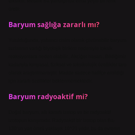
toksiktir. Metalik Ba yandığında elma yeşili bir renk
üretir.
Baryum sağlığa zararlı mı?
Yutulduğunda, yabancı cisim olarak çözünebilir baryum
tuzlarının varlığı biyolojik birikim nedeniyle toksik
reaksiyonlara neden olabilir., Akciğer hasarı., Bildiğimiz
kadarıyla kimyasal, fiziksel ve toksikolojik özellikler tam
olarak araştırılmamıştır. Madde sadece hafifçe emildiği
için zararlı özellikler beklenmemektedir.
Baryum radyoaktif mi?
Doğal baryum, altı kararlı izotop ve bir radyoaktif
izotopun karışımıdır. Radyoaktif bir izotop olan Ba-
130’un yarı ömrü yaklaşık 10^21 yıldır, bu da evrenin