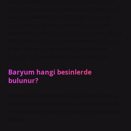
yaşının yaklaşık 100 milyon katıdır. Yani evet, X-ışını
kontrast çalışmalarında kullanılan baryum sülfat teknik
olarak radyoaktiftir.2 Ekim 2022Doğal baryum, altı
kararlı izotop ve bir radyoaktif izotopun karışımıdır.
Radyoaktif bir izotop olan Ba-130’un yarı ömrü yaklaşık
10^21 yıldır, bu da evrenin yaşının yaklaşık 100 milyon
katıdır. Yani evet, X-ışını kontrast çalışmalarında
kullanılan baryum sülfat teknik olarak radyoaktiftir.
Baryum hangi besinlerde
bulunur?
Doğada doğal olarak bulunan baryum içeriği oldukça
düşüktür. Büyük miktarda baryum yalnızca toprakta ve
fıstık, fındık, alg, balık ve bazı bitkiler gibi yiyeceklerde
bulunur.