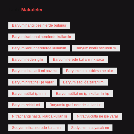
Tarih:
Makaleler
Baryum hangi besinlerde bulunur
Baryum karbonat nerelerde kullanılır
Baryum klorür nerelerde kullanılır
Baryum klorür tehlikeli mi
Baryum neden içilir
Baryum nerede kullanılır kısaca
Baryum nitrat asit mi baz mı
Baryum nitrat ısıtılırsa ne olur
Baryum nitrat ne işe yarar
Baryum sağlığa zararlı mı
Baryum sülfat içilir mi
Baryum sülfat ne için kullanılır tıp
Baryum zehirli mi
Baryumlu grafi nerede kullanılır
Nitrat hangi hastalıklarda kullanılır
Nitrat vücutta ne işe yarar
Sodyum nitrat nerede kullanılır
Sodyum nitrat yasak mı