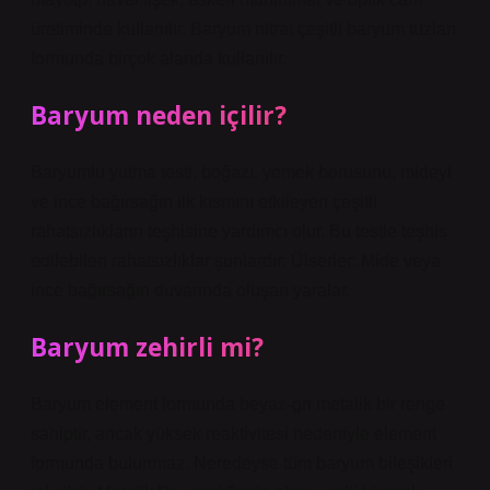
üretiminde kullanılır. Baryum nitrat çeşitli baryum tuzları
formunda birçok alanda kullanılır.
Baryum neden içilir?
Baryumlu yutma testi, boğazı, yemek borusunu, mideyi
ve ince bağırsağın ilk kısmını etkileyen çeşitli
rahatsızlıkların teşhisine yardımcı olur. Bu testle teşhis
edilebilen rahatsızlıklar şunlardır: Ülserler: Mide veya
ince bağırsağın duvarında oluşan yaralar.
Baryum zehirli mi?
Baryum element formunda beyaz-gri metalik bir renge
sahiptir, ancak yüksek reaktivitesi nedeniyle element
formunda bulunmaz. Neredeyse tüm baryum bileşikleri