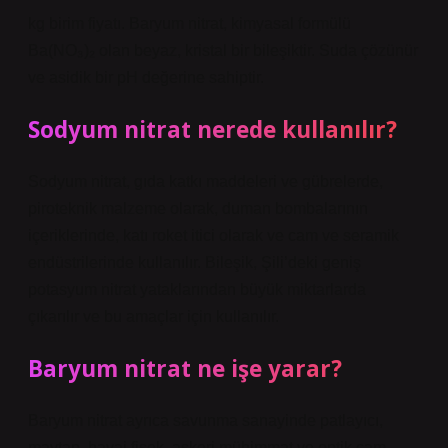
kg birim fiyatı. Baryum nitrat, kimyasal formülü
Ba(NO₃)₂ olan beyaz, kristal bir bileşiktir. Suda çözünür
ve asidik bir pH değerine sahiptir.
Sodyum nitrat nerede kullanılır?
Sodyum nitrat, gıda katkı maddeleri ve gübrelerde,
piroteknik malzeme olarak, duman bombalarının
içeriklerinde, katı roket itici olarak ve cam ve seramik
endüstrilerinde kullanılır. Bileşik, Şili’deki geniş
potasyum nitrat yataklarından büyük miktarlarda
çıkarılır ve bu amaçlar için kullanılır.
Baryum nitrat ne işe yarar?
Baryum nitrat ayrıca savunma sanayinde patlayıcı,
maytap, havai fişek, askeri mühimmat ve optik cam