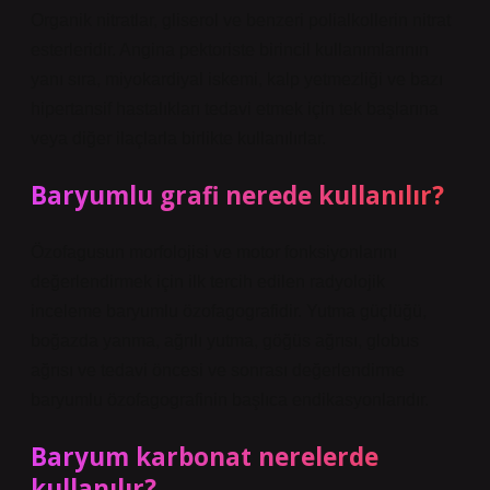
Organik nitratlar, gliserol ve benzeri polialkollerin nitrat
esterleridir. Angina pektoriste birincil kullanımlarının
yanı sıra, miyokardiyal iskemi, kalp yetmezliği ve bazı
hipertansif hastalıkları tedavi etmek için tek başlarına
veya diğer ilaçlarla birlikte kullanılırlar.
Baryumlu grafi nerede kullanılır?
Özofagusun morfolojisi ve motor fonksiyonlarını
değerlendirmek için ilk tercih edilen radyolojik
inceleme baryumlu özofagografidir. Yutma güçlüğü,
boğazda yanma, ağrılı yutma, göğüs ağrısı, globus
ağrısı ve tedavi öncesi ve sonrası değerlendirme
baryumlu özofagografinin başlıca endikasyonlarıdır.
Baryum karbonat nerelerde
kullanılır?