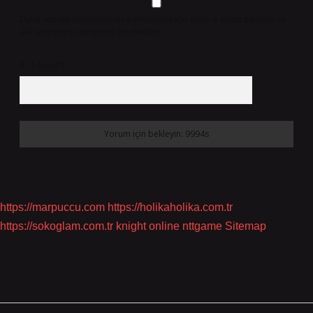
Daha sonraki yorumlarımda kullanılması için adım, e-posta adresim ve
site adresim bu tarayıcıya kaydedilsin.
9 - 5 kaçtır?
*
https://marpuccu.com
https://holikaholika.com.tr
https://sokoglam.com.tr
knight online
nttgame
Sitemap