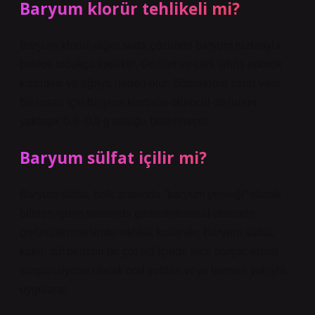
Baryum klorür tehlikeli mi?
Baryum klorür, diğer suda çözünen baryum tuzlarıyla
birlikte oldukça toksiktir. Gözleri ve cildi tahriş ederek
kızarıklık ve ağrıya neden olur. Böbreklere zarar verir.
Bir insan için baryum klorürün ölümcül dozunun
yaklaşık 0,8–0,9 g olduğu bildirilmiştir.
Baryum sülfat içilir mi?
Baryum sülfat, halk arasında “baryum yemeği” olarak
bilinen işlem sırasında gastrointestinal sistemin
görüntülenmesinde sıklıkla kullanılır. Baryum sülfat,
kalın, süt benzeri bir çözelti içinde ince parçacıkların
süspansiyonu olarak oral yoldan veya lavman yoluyla
uygulanır.