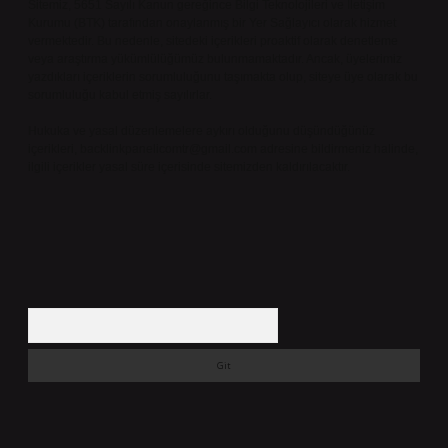
Sitemiz, 5651 Sayılı Kanun gereğince Bilgi Teknolojileri ve İletişim
Kurumu (BTK) tarafından onaylanmış bir Yer Sağlayıcı olarak hizmet
vermektedir. Bu nedenle, sitedeki içerikleri proaktif olarak denetleme
veya araştırma yükümlülüğümüz bulunmamaktadır. Ancak, üyelerimiz
yazdıkları içeriklerin sorumluluğunu taşımakta olup, siteye üye olarak bu
sorumluluğu kabul etmiş sayılırlar.
Hukuka ve yasal düzenlemelere aykırı olduğunu düşündüğünüz
içerikleri,
backlinkpanelicomtr@gmail.com
adresine bildirmeniz halinde,
ilgili içerikler yasal süre içerisinde sitemizden kaldırılacaktır.
Arama