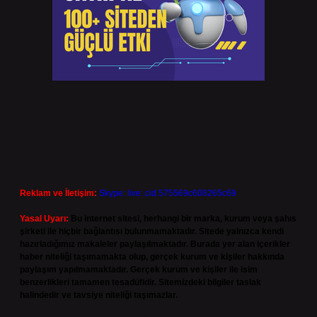
Reklam ve İletişim:
Skype: live:.cid.575569c608265c69
Yasal Uyarı:
Bu internet sitesi, herhangi bir marka, kurum veya şahıs
şirketi ile hiçbir bağlantısı bulunmamaktadır. Sitede yalnızca kendi
hazırladığımız makaleler paylaşılmaktadır. Burada yer alan içerikler
haber niteliği taşımamakta olup, gerçek kurum ve kişiler hakkında
paylaşım yapılmamaktadır. Gerçek kurum ve kişiler ile isim
benzerlikleri tamamen tesadüfidir. Sitemizdeki bilgiler taslak
halindedir ve tavsiye niteliği taşımazlar.