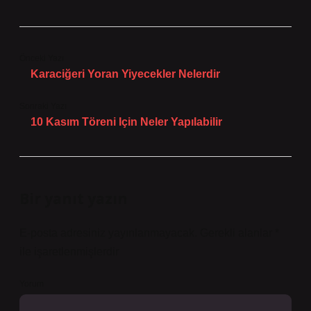
Önceki Yazı
Karaciğeri Yoran Yiyecekler Nelerdir
Sonraki Yazı
10 Kasım Töreni Için Neler Yapılabilir
Bir yanıt yazın
E-posta adresiniz yayınlanmayacak.
Gerekli alanlar
*
ile işaretlenmişlerdir
Yorum