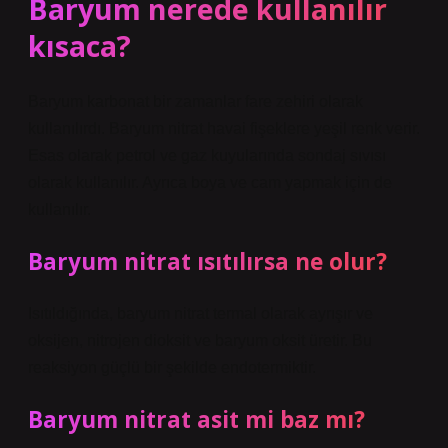
Baryum nerede kullanılır
kısaca?
Baryum karbonat bir zamanlar fare zehiri olarak
kullanılırdı. Baryum nitrat havai fişeklere yeşil renk verir.
Esas olarak petrol ve gaz kuyularında sondaj sıvısı
olarak kullanılır. Ayrıca boya ve cam yapmak için de
kullanılır.
Baryum nitrat ısıtılırsa ne olur?
Isıtıldığında, baryum nitrat termal olarak ayrışır ve
oksijen, nitrojen dioksit ve baryum oksit üretir. Bu
reaksiyon güçlü bir şekilde endotermiktir.
Baryum nitrat asit mi baz mı?