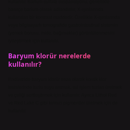
kullanılır. Barium sulfate süspansiyonu, genellikle
basitçe barium olarak adlandırılır, X-ışınlarında
kullanılan bir kontrast maddedir. Özellikle X-ışınlarında
veya bilgisayarlı tomografide gastrointestinal sistemin
(yemek borusu, mide, bağırsaklar) görüntülenmesini
iyileştirmek için kullanılır.
Baryum klorür nerelerde
kullanılır?
Endüstride baryum klorür esas olarak kostik klor
tesislerinde tuzlu suyu arıtmak, ısıl işlem tuzları üretmek
ve çeliği sertleştirmek için kullanılır. Ayrıca Lithol Red
ve Red Lake C gibi kırmızı pigmentler üretmek için de
kullanılır.