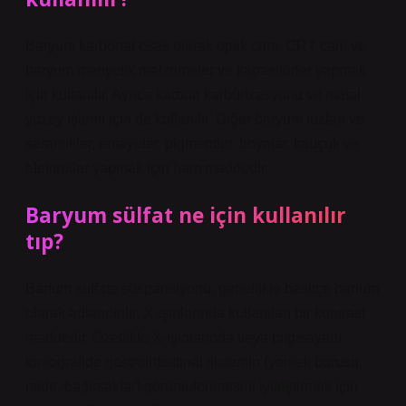
Baryum karbonat esas olarak optik cam, CRT cam ve
baryum manyetik malzemeler ve kapasitörler yapmak
için kullanılır. Ayrıca karbon karbürizasyonu ve metal
yüzey işlemi için de kullanılır. Diğer baryum tuzları ve
seramikler, emayeler, pigmentler, boyalar, kauçuk ve
elektrotlar yapmak için ham maddedir.
Baryum sülfat ne için kullanılır
tıp?
Barium sulfate süspansiyonu, genellikle basitçe barium
olarak adlandırılır, X-ışınlarında kullanılan bir kontrast
maddedir. Özellikle X-ışınlarında veya bilgisayarlı
tomografide gastrointestinal sistemin (yemek borusu,
mide, bağırsaklar) görüntülenmesini iyileştirmek için