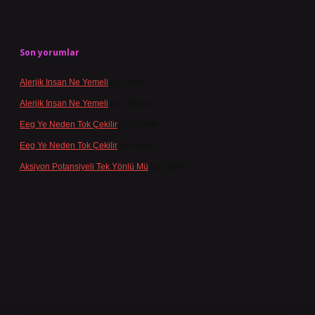
Son yorumlar
Alerjik Insan Ne Yemeli
için
admin
Alerjik Insan Ne Yemeli
için
Şengül
Eeg Ye Neden Tok Çekilir
için
admin
Eeg Ye Neden Tok Çekilir
için
Pala
Aksiyon Potansiyeli Tek Yönlü Mü
için
admin