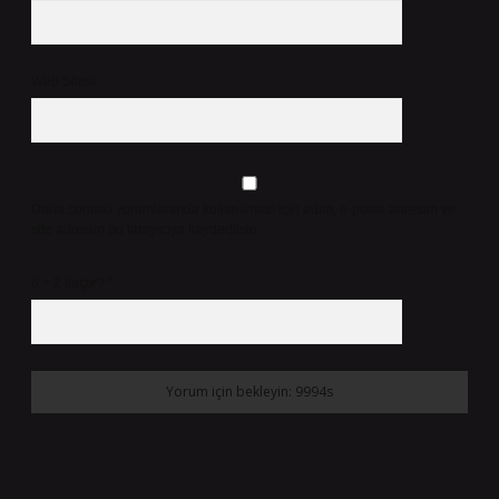
Web Sitesi
Daha sonraki yorumlarımda kullanılması için adım, e-posta adresim ve
site adresim bu tarayıcıya kaydedilsin.
6 + 2 kaçtır?
*