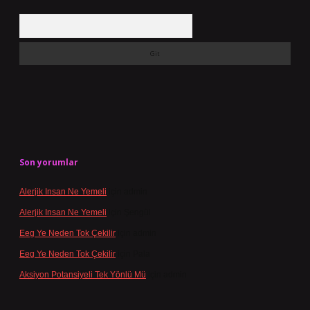
Arama
Son yorumlar
Alerjik Insan Ne Yemeli
için
admin
Alerjik Insan Ne Yemeli
için
Şengül
Eeg Ye Neden Tok Çekilir
için
admin
Eeg Ye Neden Tok Çekilir
için
Pala
Aksiyon Potansiyeli Tek Yönlü Mü
için
admin