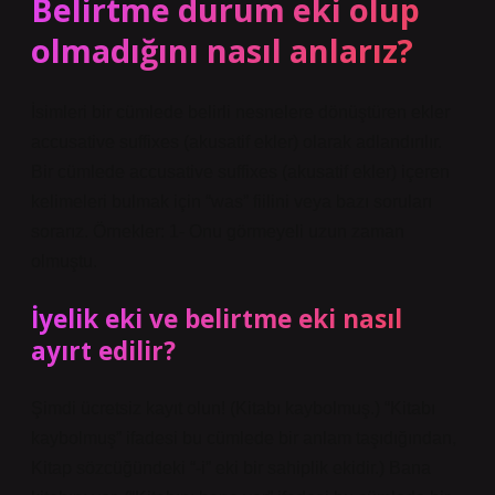
Belirtme durum eki olup
olmadığını nasıl anlarız?
İsimleri bir cümlede belirli nesnelere dönüştüren ekler
accusative suffixes (akusatif ekler) olarak adlandırılır.
Bir cümlede accusative suffixes (akusatif ekler) içeren
kelimeleri bulmak için “was” fiilini veya bazı soruları
sorarız. Örnekler: 1- Onu görmeyeli uzun zaman
olmuştu.
İyelik eki ve belirtme eki nasıl
ayırt edilir?
Şimdi ücretsiz kayıt olun! (Kitabı kaybolmuş.) “Kitabı
kaybolmuş” ifadesi bu cümlede bir anlam taşıdığından,
Kitap sözcüğündeki “-i” eki bir sahiplik ekidir.) Bana