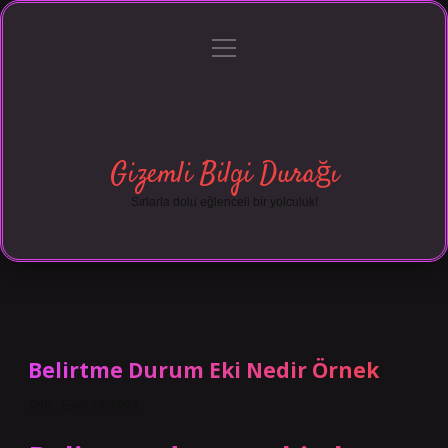
menüyü
Anasayfa
Gizlilik Politikası
Yasal Uyarı
aç
Hakkımızda
Gizemli Bilgi Durağı
Sırlarla dolu eğlenceli bir yolculuk!
Belirtme Durum Eki Nedir Örnek
Tarih: Ekim 29, 2024