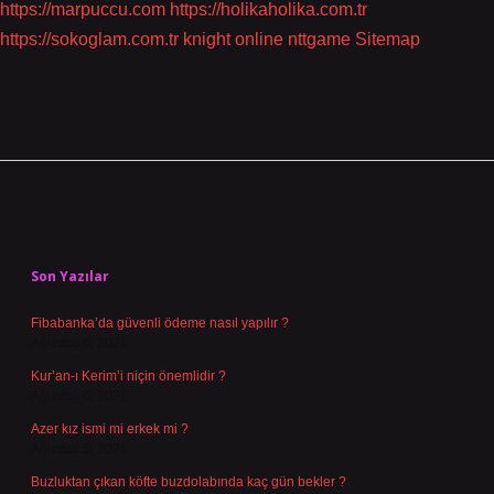
https://marpuccu.com
https://holikaholika.com.tr
https://sokoglam.com.tr
knight online
nttgame
Sitemap
Sidebar
Son Yazılar
Fibabanka’da güvenli ödeme nasıl yapılır ?
Ağustos 6, 2026
Kur’an-ı Kerim’i niçin önemlidir ?
Ağustos 6, 2026
Azer kız ismi mi erkek mi ?
Ağustos 5, 2026
Buzluktan çıkan köfte buzdolabında kaç gün bekler ?