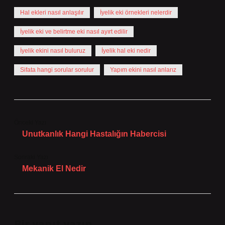
Hal ekleri nasıl anlaşılır
İyelik eki örnekleri nelerdir
İyelik eki ve belirtme eki nasıl ayırt edilir
İyelik ekini nasıl buluruz
İyelik hal eki nedir
Sifata hangi sorular sorulur
Yapım ekini nasıl anlarız
Önceki Yazı
Unutkanlık Hangi Hastalığın Habercisi
Sonraki Yazı
Mekanik El Nedir
Bir yanıt yazın