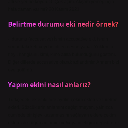
attı ve yerine koydu. 3- Çok açım. Akşam yemeği için
hala zaman var mı? 20 Kasım 2021
Belirtme durumu eki nedir örnek?
-i durumu (accusative) İsmin accusative eki, ismin
sonundaki kelimeyi belirtilen nesne yapar. Yüklemin
neyi, hangisini, kimi, kime atıfta bulunduğunu gösterir.
Diğer dillerde accusative olarak adlandırılır. Annem bizi
eve götürdü.
Yapım ekini nasıl anlarız?
Türkçedeki ekler iki türe ayrılır: çekim ekleri ve türetme
ekleri. Sözcüklerin anlamını değiştirmeyen, yalnızca
cümlede bir işlev kazanmasını sağlayan eklere çekim
ekleri, sözcüğün anlamını ve/veya niteliğini değiştirerek