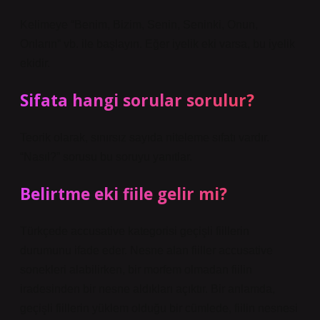
Kelimeye “Benim, Bizim, Senin, Seninki, Onun,
Onların” vb. ile başlayın. Eğer iyelik eki varsa, bu iyelik
ekidir.
Sifata hangi sorular sorulur?
Teorik olarak, sınırsız sayıda niteleme sıfatı vardır.
“Nasıl?” sorusu bu soruyu yanıtlar.
Belirtme eki fiile gelir mi?
Türkçede accusative kategorisi geçişli fiillerin
durumunu ifade eder. Nesne alan fiiller accusative
sonekleri alabilirken, bir morfem olmadan fiilin
iradesinden bir nesne aldıkları açıktır. Bir anlamda,
geçişli fiillerin yüklem olduğu bir cümlede, fiilin nesnesi