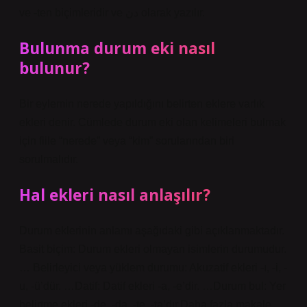
ve -ten biçimleridir ve دن olarak yazılır.
Bulunma durum eki nasıl
bulunur?
Bir eylemin nerede yapıldığını belirten eklere varlık
ekleri denir. Cümlede durum eki olan kelimeleri bulmak
için fiile “nerede” veya “kim” sorularından biri
sorulmalıdır.
Hal ekleri nasıl anlaşılır?
Durum eklerinin anlamı aşağıdaki gibi açıklanmaktadır.
Basit biçim: Durum ekleri olmayan isimlerin durumudur.
… Belirleyici veya yüklem durumu: Akuzatif ekleri -ı, -i, -
u, -ü’dür. …Datif: Datif ekleri -a, -e’dir. …Durum bul: Yer
belirtme ekleri -de, -da, -te, -ta’dır.Daha fazla makale…