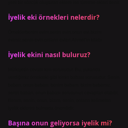
yeni bir sözcük oluşturan eklere ise türetme ekleri denir.
İyelik eki örnekleri nelerdir?
Örneklerbenim evim.senin evin.onun evi.bizim
evimiz.senin evin.onların evleri.Ahmet’in kitabı
İyelik ekini nasıl buluruz?
Mülkiyetin cevabı kim sorusudur. Bu, yukarıda
verdiğimiz örnekteki gibi kimin babası sorusudur. Senin
baban, onun babası, benim babam, bizim babamız,
senin baban, onun babası sorusunun cevapları olabilir.
Benim, senin, onun, bizim, senin, onların kelimeleri
iyelik eklerini bulmada önemlidir.
Başına onun geliyorsa iyelik mi?