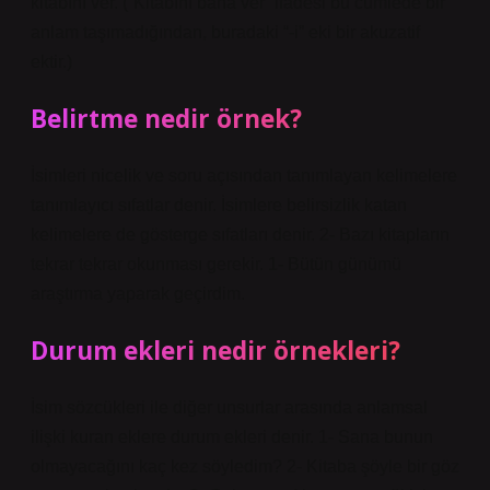
kitabını ver. (“Kitabını bana ver” ifadesi bu cümlede bir
anlam taşımadığından, buradaki “-i” eki bir akuzatif
ektir.)
Belirtme nedir örnek?
İsimleri nicelik ve soru açısından tanımlayan kelimelere
tanımlayıcı sıfatlar denir. İsimlere belirsizlik katan
kelimelere de gösterge sıfatları denir. 2- Bazı kitapların
tekrar tekrar okunması gerekir. 1- Bütün günümü
araştırma yaparak geçirdim.
Durum ekleri nedir örnekleri?
İsim sözcükleri ile diğer unsurlar arasında anlamsal
ilişki kuran eklere durum ekleri denir. 1- Sana bunun
olmayacağını kaç kez söyledim? 2- Kitaba şöyle bir göz