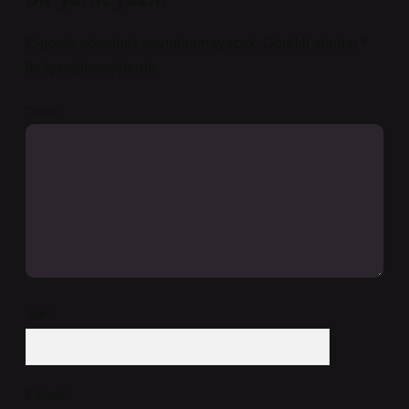
E-posta adresiniz yayınlanmayacak.
Gerekli alanlar
*
ile işaretlenmişlerdir
Yorum
İsim*
E-Posta*