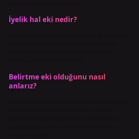
diğer unsurlara göre zorunludur.
İyelik hal eki nedir?
İsimlere veya isim sözcüklerine eklenen ve kime veya
neye ait olduklarını gösteren eklere sahiplik ekleri
denir. Bu ekler sahiplik anlamını ifade ettiğinden,
bunlara sahiplik ekleri de denebilir.
Belirtme eki olduğunu nasıl
anlarız?
Başka bir deyişle, her kelime cümlede aldığı accusative
ekiyle belirli bir nesne haline gelir. Bu, cümlenin
öğelerini bulduğunuzda yüklemi ve “ne” sorusunu
sorduğunuzda belirli bir nesne olarak tanımlamayı
anlamanızı sağlar.