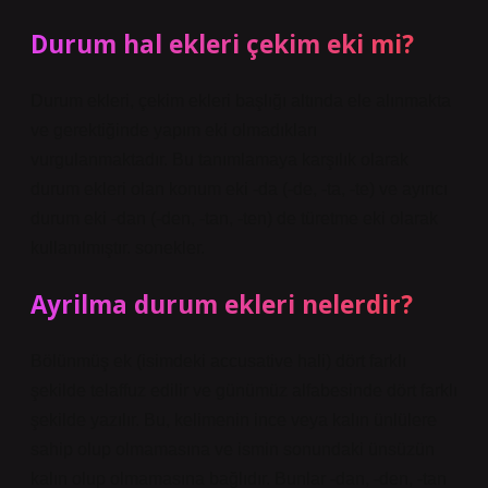
Durum hal ekleri çekim eki mi?
Durum ekleri, çekim ekleri başlığı altında ele alınmakta
ve gerektiğinde yapım eki olmadıkları
vurgulanmaktadır. Bu tanımlamaya karşılık olarak
durum ekleri olan konum eki -da (-de, -ta, -te) ve ayırıcı
durum eki -dan (-den, -tan, -ten) de türetme eki olarak
kullanılmıştır. sonekler.
Ayrilma durum ekleri nelerdir?
Bölünmüş ek (isimdeki accusative hali) dört farklı
şekilde telaffuz edilir ve günümüz alfabesinde dört farklı
şekilde yazılır. Bu, kelimenin ince veya kalın ünlülere
sahip olup olmamasına ve ismin sonundaki ünsüzün
kalın olup olmamasına bağlıdır. Bunlar -dan, -den, -tan