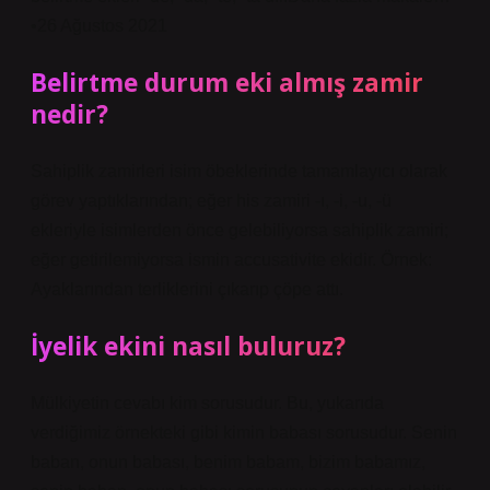
•26 Ağustos 2021
Belirtme durum eki almış zamir
nedir?
Sahiplik zamirleri isim öbeklerinde tamamlayıcı olarak
görev yaptıklarından; eğer his zamiri -ı, -i, -u, -ü
ekleriyle isimlerden önce gelebiliyorsa sahiplik zamiri;
eğer getirilemiyorsa ismin accusativite ekidir. Örnek:
Ayaklarından terliklerini çıkarıp çöpe attı.
İyelik ekini nasıl buluruz?
Mülkiyetin cevabı kim sorusudur. Bu, yukarıda
verdiğimiz örnekteki gibi kimin babası sorusudur. Senin
baban, onun babası, benim babam, bizim babamız,