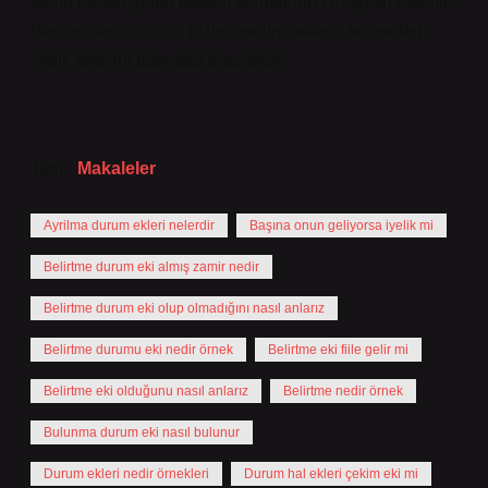
senin baban, onun babası sorusunun cevapları olabilir.
Benim, senin, onun, bizim, senin, onların kelimeleri
iyelik eklerini bulmada önemlidir.
Tarih:
Makaleler
Ayrilma durum ekleri nelerdir
Başına onun geliyorsa iyelik mi
Belirtme durum eki almış zamir nedir
Belirtme durum eki olup olmadığını nasıl anlarız
Belirtme durumu eki nedir örnek
Belirtme eki fiile gelir mi
Belirtme eki olduğunu nasıl anlarız
Belirtme nedir örnek
Bulunma durum eki nasıl bulunur
Durum ekleri nedir örnekleri
Durum hal ekleri çekim eki mi