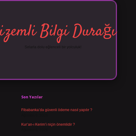
izemli Bilgi Durağı
Sırlarla dolu eğlenceli bir yolculuk!
Sidebar
vdcasino giriş
Son Yazılar
Fibabanka’da güvenli ödeme nasıl yapılır ?
Ağustos 6, 2026
Kur’an-ı Kerim’i niçin önemlidir ?
Ağustos 6, 2026