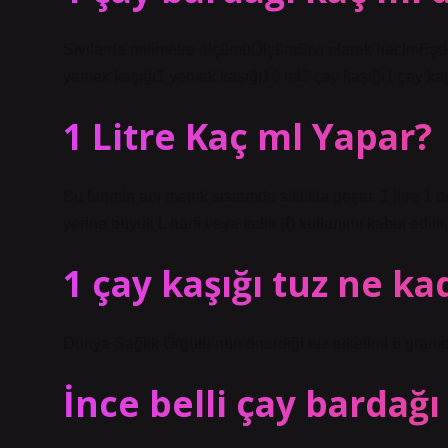
Sıvılarda milimetre ölçümüÖlçümSıvı olarak hacimEş
yemek kaşığı1 yemek kaşığı10 ml2 çay kaşığı1 çay kaş
1 Litre Kaç ml Yapar?
Bu birimin adı metrik sistemde sıklıkla geçer. 1 litre 1 
yerine büyük L harfi veya italik (ℓ) kullanımı kabul edilir. 
1 çay kaşığı tuz ne ka
Dünya Sağlık Örgütü’nün önerdiği tuz tüketimi 6 gramdı
İnce belli çay bardağı