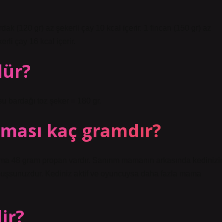
rdak (120 gr) az şekerli çay 10 kcal içerir. 1 fincan (150 gr) az
erli çay 16 kcal içerir.
lür?
su bardağı toz şeker = 180 gr.
aması kaç gramdır?
ama 48 gram propan vardır. Sanırım mamanın arkasında kedinizi
muşsunuzdur. Kediniz aktif ve oyuncuysa daha fazla mama
ir?