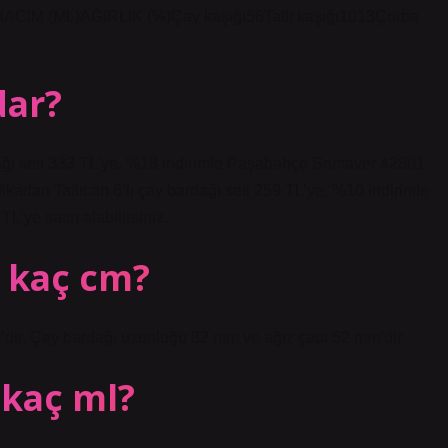
AZİ HACİM (ML)AĞIRLIK (%)Çay kaşığı56Tatlı kaşığı1013Çorba
dar?
ağı seti 333 TL’ye, %18 indirimle Paşabahçe Semaver 42801
ikadan Tatlıcan 6’lı çay bardağı seti 259 TL’ye, %10 indirimle
’ye satın alabilirsiniz.
 kaç cm?
’dir. Çay bardağı uzunluğu 82 mm ve ağız çapı 52 mm’dir.
 kaç ml?