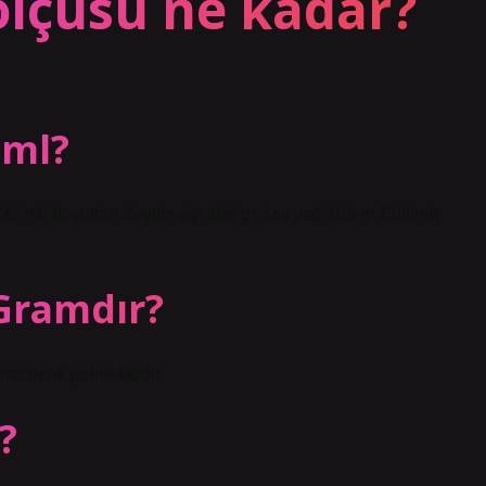
ölçüsü ne kadar?
 ml?
25 ml) boyutları Zeytinyağı 105 gr Sıvı yağ 105 gr Eritilmiş
 Gramdır?
ama denk gelmektedir.
?