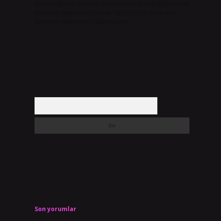
düşündüğünüz içerikleri,
backlinkpanelicomtr@gmail.com
adresine bildirmeniz halinde, ilgili içerikler yasal süre
içerisinde sitemizden kaldırılacaktır.
Arama
n
Son yorumlar