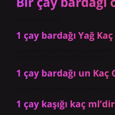
Bir çay bardağı 
1 çay bardağı 125 ml’dir.
1 çay bardağı Yağ Kaç
1 çay bardağının (125 ml) boyutları 1 çay bardağının (1
tereyağı 100 gr Ekmek kırıntısı 70 gr 14 satır daha
1 çay bardağı un Kaç
1 çay bardağı un kaç gramdır? 1 çay bardağı un 55 gr
1 çay kaşığı kaç ml’dir