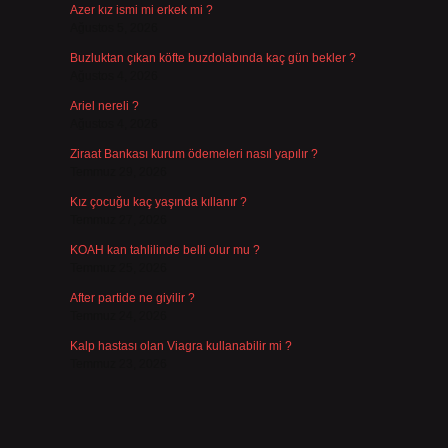
Azer kız ismi mi erkek mi ?
Ağustos 5, 2026
Buzluktan çıkan köfte buzdolabında kaç gün bekler ?
Ağustos 4, 2026
Ariel nereli ?
Ağustos 4, 2026
Ziraat Bankası kurum ödemeleri nasıl yapılır ?
Temmuz 29, 2026
Kız çocuğu kaç yaşında kıllanır ?
Temmuz 27, 2026
KOAH kan tahlilinde belli olur mu ?
Temmuz 25, 2026
After partide ne giyilir ?
Temmuz 24, 2026
Kalp hastası olan Viagra kullanabilir mi ?
Temmuz 23, 2026