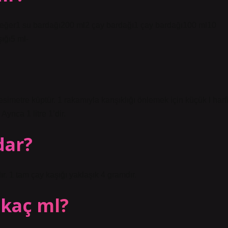
değer1 su bardağı200 ml2 çay bardağı1 çay bardağı100 ml10
ığı5 ml-
desimetre küptür. 1 rakamıyla karışıklığı önlemek için küçük l harf
Ayrıca 1 litre 1’dir.
dar?
r. 1 tam çay kaşığı yaklaşık 4 gramdır.
 kaç ml?