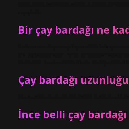
Eczacılar için gerekli bazı bilgiler ve tablolar TER
kaşığı1520
Bir çay bardağı ne ka
%10 indirimle Paşabahçe Elysia 42901 12’li çay bard
3’lü çay bardağı seti 97 TL’ye, %5 indirimle Karaca Ref
Paşabahçe Timeless 42891 6’lı çay bardağı setini 210 TL
Çay bardağı uzunluğu
Çay bardaklarının hacmi 130 cm³’tür. Tabak çapı 11 cm
İnce belli çay bardağı