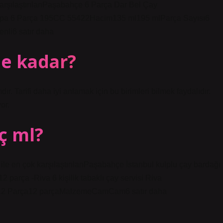
rşılaştırılanPaşabahçe 6 Parça Dar Bel Çay
upa 6 Parça 195CC 55422Hacim135 ml195 mlParça Sayısı6
i6 satır daha
ne kadar?
. Tarifi daha iyi anlamak için bu birimleri bilmek faydalıdır.
or.
ç ml?
ile en çok karşılaştırılanPaşabahçe İstanbul kulplu çay bardağı
 parça -Riva 6 kişilik tabaklı çay servisi Riva
ı12 Parça12 parçaMalzemeCamCam6 satır daha