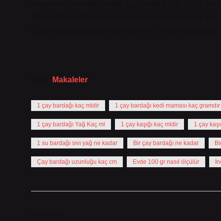
Paşabahçe İstanbul kulplu çay bardağı 160 cc 12 adet 
160 cc 12 adetPaşabahçe Elysia çay bardağı çay seti 12
ÇayRenkŞeffafŞeffafHacim160 ml170 mlParça sayıs
Tarih:
Makaleler
1 çay bardağı kaç mldir
1 çay bardağı kedi maması kaç gramdır
1 çay bardağı Yağ Kaç ml
1 çay kaşığı kaç mldir
1 çay kaşı
1 su bardağı sıvı yağ ne kadar
Bir çay bardağı ne kadar
Bi
Çay bardağı uzunluğu kaç cm
Evde 100 gr nasıl ölçülür
İn
Önceki Yazı