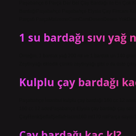
Paşabahçe 6 Parça Dar Bel Çay Bardağı ile En Çok Ka
BardağıPaşabahçe Paşabahçe Elysia Çay Fincanı K
Parça6 ParçaMalzemeCamCamDesenDesen YokDesenl
1 su bardağı sıvı yağ 
Örneğin, 1 bardak yağ 200 ml ve 1 bardak un 140 gramdır
Zeytinyağı ekledik çünkü zeytinyağı gibi o da üste çıkıy
Kulplu çay bardağı ka
Paşabahçe İstanbul kulplu çay bardağı 160 cc 12 adet 
160 cc 12 adetPaşabahçe Elysia çay bardağı çay seti 12
ÇayRenkŞeffafŞeffafHacim160 ml170 mlParça sayıs
Çay bardağı kaç kl?