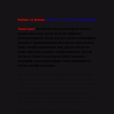
Reklam ve İletişim:
Skype: live:.cid.575569c608265c69
Yasal Uyarı:
Bu internet sitesi, herhangi bir marka,
kurum veya şahıs şirketi ile hiçbir bağlantısı
bulunmamaktadır. Sitede yalnızca kendi hazırladığımız
makaleler paylaşılmaktadır. Burada yer alan içerikler
haber niteliği taşımamakta olup, gerçek kurum ve
kişiler hakkında paylaşım yapılmamaktadır. Gerçek
kurum ve kişiler ile isim benzerlikleri tamamen
tesadüfidir. Sitemizdeki bilgiler taslak halindedir ve
tavsiye niteliği taşımazlar.
Sitemiz, 5651 Sayılı Kanun gereğince Bilgi Teknolojileri
ve İletişim Kurumu (BTK) tarafından onaylanmış bir Yer
Sağlayıcı olarak hizmet vermektedir. Bu nedenle, sitedeki
içerikleri proaktif olarak denetleme veya araştırma
yükümlülüğümüz bulunmamaktadır. Ancak, üyelerimiz
yazdıkları içeriklerin sorumluluğunu taşımakta olup, siteye
üye olarak bu sorumluluğu kabul etmiş sayılırlar.
Hukuka ve yasal düzenlemelere aykırı olduğunu