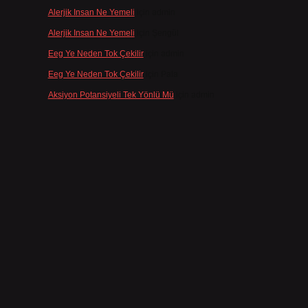
Alerjik Insan Ne Yemeli
için
admin
Alerjik Insan Ne Yemeli
için
Şengül
Eeg Ye Neden Tok Çekilir
için
admin
Eeg Ye Neden Tok Çekilir
için
Pala
Aksiyon Potansiyeli Tek Yönlü Mü
için
admin
i