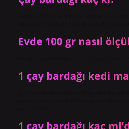
1 bardak (70 gr) az şekerli çay 6 kcal içerir. 1 büyük ba
şekerli çay 12 kcal içerir. 1 büyük fincan (200 gr) az şek
Evde 100 gr nasıl ölçü
En çok ihtiyacımız olanlar: 1 su bardağı un = 100 gr. 1 
1 çay bardağı kedi m
11 CEVAP. Bir çay bardağında (küçük olanında) ortal
durumuna göre gram ağırlığının değişebileceğini oku
yemek isteyebilir.
1 çay bardağı kaç ml’d