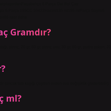
rşılaştırılanPaşabahçe 6 Parça Dar Bel Çay
upa 6 Parça 195CC 55422Hacim135 ml195 mlParça Sayısı6
i6 satır daha
Kaç Gramdır?
ı, pirinç, 20 gr, 80 gr, pirinç unu, 30 gr, 80 gr, pudra şekeri, 20
r?
dir (ancak tatlı kaşığı çeşitleri evden eve değişiklik gösterebilir).
ç ml?