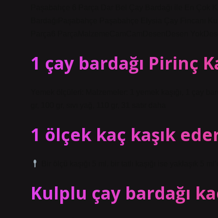
Paşabahçe 6 Parça Dar Bel Çay Bardağı ile En Çok Ka
BardağıPaşabahçe Paşabahçe Elysia Çay Fincanı K
Parça6 ParçaMalzemeCamCamDesenDesen YokDesenl
1 çay bardağı Pirinç 
Yemek ölçüleri: Malzemeler: 1 yemek kaşığı, 1 çay bardağ
gr, 100 gr, sıvı yağ, 110 gr, 31 satır daha
1 ölçek kaç kaşık ede
Bir ölçü kaşığı 5 ml, bir tatlı kaşığı ise yaklaşık 5 ml’
Kulplu çay bardağı ka