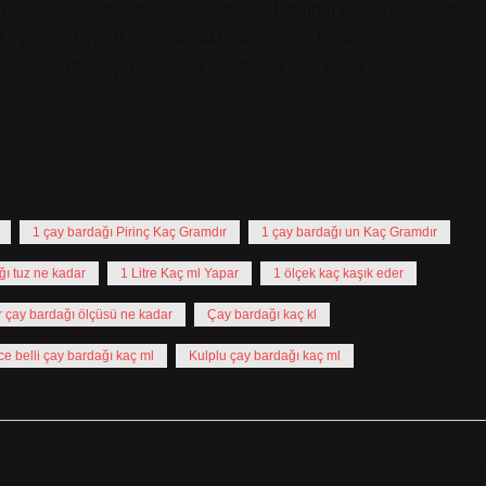
ile en çok karşılaştırılanPaşabahçe İstanbul kulplu çay bardağı
 parça -Riva 6 kişilik tabaklı çay servisi Riva
ı12 Parça12 parçaMalzemeCamCam6 satır daha
1 çay bardağı Pirinç Kaç Gramdır
1 çay bardağı un Kaç Gramdır
ğı tuz ne kadar
1 Litre Kaç ml Yapar
1 ölçek kaç kaşık eder
r çay bardağı ölçüsü ne kadar
Çay bardağı kaç kl
ce belli çay bardağı kaç ml
Kulplu çay bardağı kaç ml
Sonraki Yaz