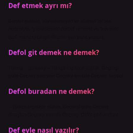
Def etmek ayrı mı?
Benzer şekilde, söylenemeyen ve atlanan bir ses
nedeniyle, “yasaklamak” (forbid’+etmek) ve “kovmak”
(def ‘+etmek) bileşik fiillerini yan yana yazarız.
Defol git demek ne demek?
Tureng – go away – Türkçe İngilizce sözlük. Geçmişi
gizle Geçmiş detayları Geçmişi temizle Geçmiş: kaybol.
Defol buradan ne demek?
– Türkçe-İngilizce sözlük. Geçmişi gizle Geçmiş
detayları Geçmişi temizle Geçmiş: Defol git buradan!
Def eyle nasıl yazılır?