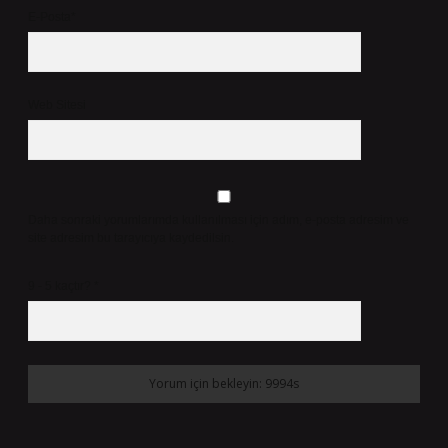
E-Posta*
Web Sitesi
Daha sonraki yorumlarımda kullanılması için adım, e-posta adresim ve
site adresim bu tarayıcıya kaydedilsin.
9 - 5 kaçtır?
*