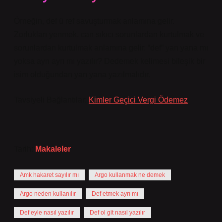
Örneğin, def ü ref savuşturmak anlamına gelir.
Zorlukları yenmek, can sıkıcı sorunlardan kurtulmak ve
sorunlardan kurtulmak anlamına gelir. “def” yan yana mı
yoksa ayrı ayrı mı yazılır? Dedemek kelimesi bileşik bir
isim olduğundan yan yana yazılmalıdır.
Tavsiyeli Bağlantılar:
Kimler Geçici Vergi Ödemez
Tarih:
Makaleler
Amk hakaret sayılır mı
Argo kullanmak ne demek
Argo neden kullanılır
Def etmek ayrı mı
Def eyle nasıl yazılır
Def ol git nasıl yazılır