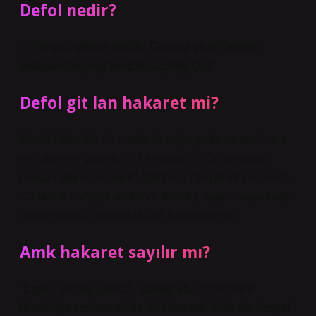
Defol nedir?
– Türkçe-İngilizce sözlük. Geçmişi gizle Geçmiş
detayları Geçmişi temizle Geçmiş: Out!
Defol git lan hakaret mi?
Ancak istisnalar da vardır. Örneğin; polis memurlarına
ve askerlere yönelik “Siz kimsiniz?”, “Üniformalılar
hayvan gibi davranıyor”, “Defolun”, “Bu devlet nerede”,
“Cehenneme” gibi sözler ve ifadeler, uygulamaya bağlı
olarak yasada hakaret olarak kabul edilmez.
Amk hakaret sayılır mı?
“Eşek”, “köpek”, “öküz”, “köpek” vb. Hayvanlara
isimleriyle seslenmek de bir hakarettir. Amk vb. Sosyal