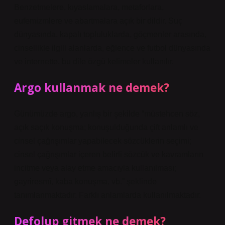
Benzetmelere, kıyaslamalara, metaforlara,
eufemizmlere ve abartmalara açık bir dildir. Suç
dünyasında, kapalı topluluklarda, göçmenler arasında,
cinsellikle ilgili alanlarda, eğlence ve futbol dünyasında
ve internette, bu dile özgü kelimeler kullanılır.
Argo kullanmak ne demek?
Günümüzde argo, yanlış bir şekilde “müstehcen söz,
açık saçık konuşma; konuşulduğunda çift anlamlı ve
cinsel çağrışımlar yapabilecek sözcüklerin seçimi;
cinsel çağrışımlar içeren belirli sözcük ve kavramların
incitme veya alay etme amacıyla kullanılması;
gayriresmî, kaba konuşma, vb.” şeklinde
tanımlanmaktadır. Farklı anlamlarda kullanılmaktadır.
Defolup gitmek ne demek?