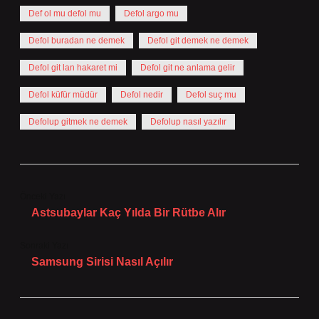
Def ol mu defol mu
Defol argo mu
Defol buradan ne demek
Defol git demek ne demek
Defol git lan hakaret mi
Defol git ne anlama gelir
Defol küfür müdür
Defol nedir
Defol suç mu
Defolup gitmek ne demek
Defolup nasıl yazılır
Önceki Yazı
Astsubaylar Kaç Yılda Bir Rütbe Alır
Sonraki Yazı
Samsung Sirisi Nasıl Açılır