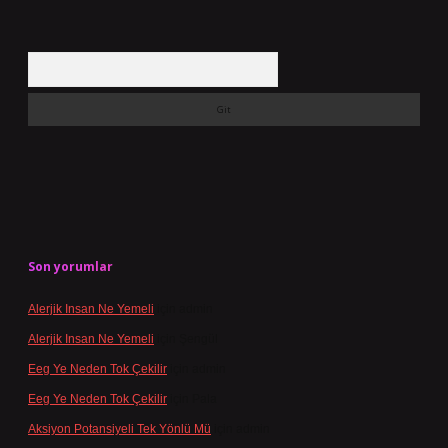
Arama
Son yorumlar
Alerjik Insan Ne Yemeli
için
admin
Alerjik Insan Ne Yemeli
için
Şengül
Eeg Ye Neden Tok Çekilir
için
admin
Eeg Ye Neden Tok Çekilir
için
Pala
Aksiyon Potansiyeli Tek Yönlü Mü
için
admin