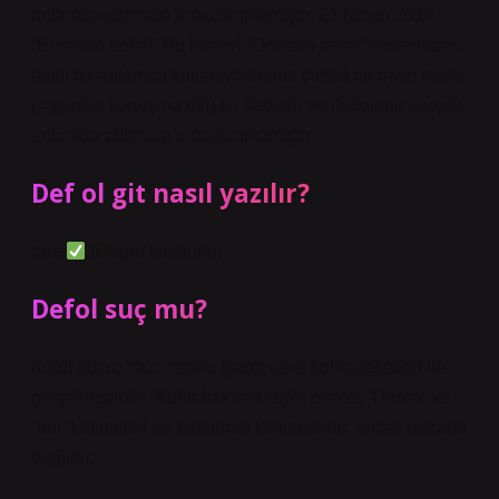
anlamda alınması amaçlanmamıştır. 21 Nisan 2019
“Buradan defol!” Bu ifadeyi “Odadan defol” ifadesinden
farklı bir anlamda kullanıyorsunuz çünkü bu gayri resmi
(= günlük konuşma dili) bir ifadedir ve ifadelerin gerçek
anlamda alınması amaçlanmamıştır.
Def ol git nasıl yazılır?
raus
(Doğru kullanım)
Defol suç mu?
Küfür suçu; Yazı, resim, işaret ve el kol hareketleri ile
gerçekleşebilir. Küfür hakaret teşkil etmez. “Damn” ve
“out” kelimeleri de saldırgan kelimelerdir, ancak hakaret
değildir.