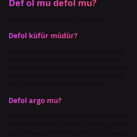
Def ol mu defol mu?
Kelimenin doğru yazımı nedir? Cevap: Dışarı!
Defol küfür müdür?
Örneğin, ayakkabılarınızı çıkarıp ayaklarınızı masaya
koymak veya bağırmak hakaret olarak kabul edilmez.
“Seni paramla satın alırım” veya “İşyerimden defol” gibi
kaba ve nezaketsiz sözler hakaret değildir. Gerçek bir
gerçeği ifade eden kelimeler hakaret değildir.
Defol argo mu?
“Buradan defol!” Bu ifadeyi “Odadan defol” ifadesinden
farklı bir anlamda kullanıyorsunuz çünkü bu gayri resmi
(= günlük konuşma dili) bir ifadedir ve ifadelerin gerçek