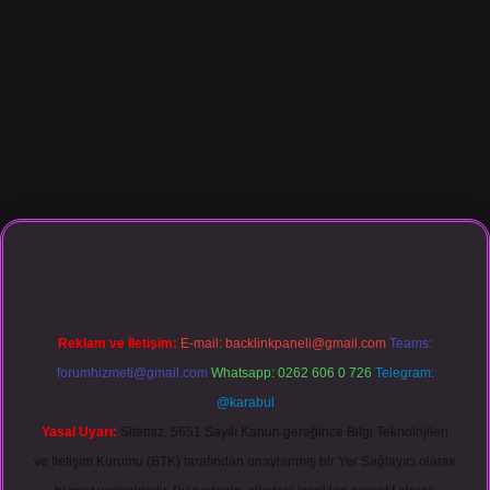
sino giriş
Reklam ve İletişim:
E-mail:
backlinkpaneli@gmail.com
Teams:
forumhizmeti@gmail.com
Whatsapp: 0262 606 0 726
Telegram:
@karabul
Yasal Uyarı:
Sitemiz, 5651 Sayılı Kanun gereğince Bilgi Teknolojileri
ve İletişim Kurumu (BTK) tarafından onaylanmış bir Yer Sağlayıcı olarak