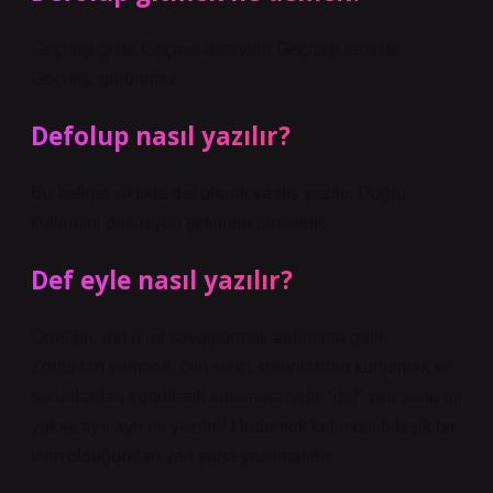
Geçmişi gizle Geçmiş detayları Geçmişi temizle
Geçmiş: görünmez.
Defolup nasıl yazılır?
Bu kelime sıklıkla def olarak yanlış yazılır. Doğru
kullanımı deflasyon şeklinde olmalıdır.
Def eyle nasıl yazılır?
Örneğin, def ü ref savuşturmak anlamına gelir.
Zorlukları yenmek, can sıkıcı sorunlardan kurtulmak ve
sorunlardan kurtulmak anlamına gelir. “def” yan yana mı
yoksa ayrı ayrı mı yazılır? Dedemek kelimesi bileşik bir
isim olduğundan yan yana yazılmalıdır.