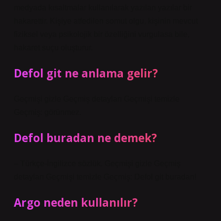
medyada kısaltmalar kullanılarak yazılan yazılar bir
hakarettir. Kişiye atfedilen somut olgu, kişinin mevcut
fiziksel veya psikolojik bir özelliğini vurgulasa bile,
hakaret suçu oluşturur.
Defol git ne anlama gelir?
Geçmişi gizle Geçmiş detayları Geçmişi temizle
Geçmiş: görünmez.
Defol buradan ne demek?
– Türkçe-İngilizce sözlük. Geçmişi gizle Geçmiş
detayları Geçmişi temizle Geçmiş: Defol git buradan!
Argo neden kullanılır?