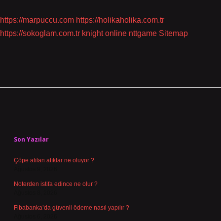
https://marpuccu.com
https://holikaholika.com.tr
https://sokoglam.com.tr
knight online
nttgame
Sitemap
Sidebar
Son Yazılar
Çöpe atılan atıklar ne oluyor ?
Ağustos 9, 2026
Noterden istifa edince ne olur ?
Ağustos 8, 2026
Fibabanka’da güvenli ödeme nasıl yapılır ?
Ağustos 6, 2026