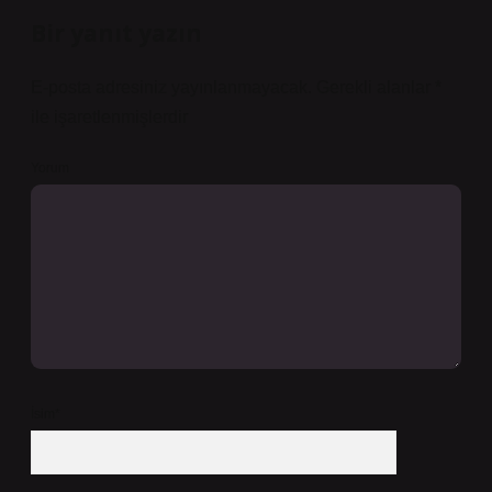
Bir yanıt yazın
E-posta adresiniz yayınlanmayacak.
Gerekli alanlar
*
ile işaretlenmişlerdir
Yorum
İsim*