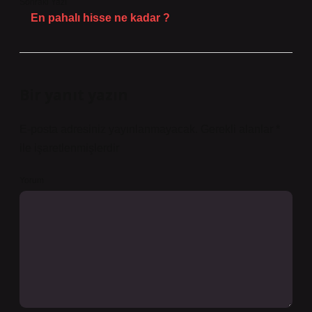
Sonraki Yazı
En pahalı hisse ne kadar ?
Bir yanıt yazın
E-posta adresiniz yayınlanmayacak.
Gerekli alanlar
*
ile işaretlenmişlerdir
Yorum