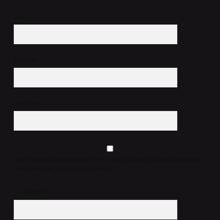
İsim*
E-Posta*
Web Sitesi
Daha sonraki yorumlarımda kullanılması için adım, e-posta adresim ve
site adresim bu tarayıcıya kaydedilsin.
5 + 3 kaçtır?
*