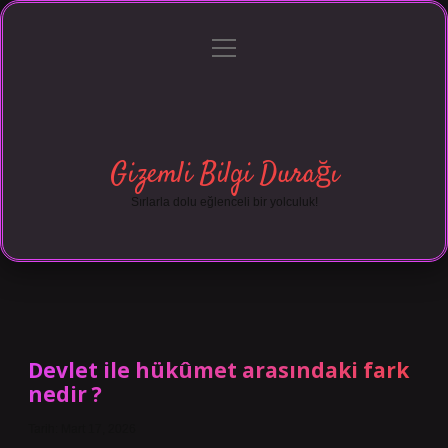
menüyü
Anasayfa
Gizlilik Politikası
Yasal Uyarı
aç
Hakkımızda
Gizemli Bilgi Durağı
Sırlarla dolu eğlenceli bir yolculuk!
Devlet ile hükûmet arasındaki fark
nedir ?
Tarih: Mart 17, 2026