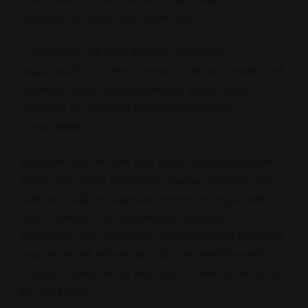
özgürlüğünü sağlamakla yükümlüdür.
– Hükûmetin etik yükü: Politika, yönetim ve
uygulanabilir çözümler üretmek. Hükûmet, devletin etik
çerçevesi içinde hareket etmelidir, ancak siyasi
öncelikler ve pragmatik kısıtlamalar bu süreci
karmaşıklaştırır.
Immanuel Kant’ın ödev etiği bağlamında düşünürsek,
devlet “her zaman doğru olanı yapma” çerçevesi iken,
hükümet “doğruyu yapmayı deneme ve uygulanabilir
kılma” sürecidir. Bu, özellikle kriz anlarında
belirginleşir: Göç politikaları, iklim değişikliği önlemleri
veya ekonomik reformlarda hükümet etik ikilemlerle
karşılaşır; devlet ise bu ikilemleri çözmek için kurumsal
bir yapı sunar.