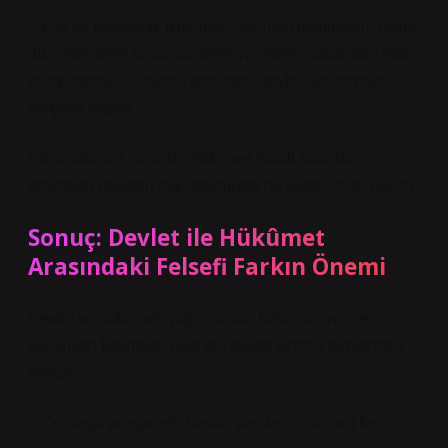
– Etik ve epistemik ikilemler: Göçmen politikaları, çevre
düzenlemeleri veya pandemi yönetimi, hükümetin etik
ve epistemik sınırlarını test eder; devlet ise normatif
çerçeve sağlar.
Düşündürücü soru: Bir hükümet hatalı kararlar
aldığında devletin etik meşruiyeti ne kadar zarar görür?
Sonuç: Devlet ile Hükûmet
Arasındaki Felsefi Farkın Önemi
Devlet ve hükümet, çoğu zaman birbirinin yerine
kullanılan kelimeler olsa da, felsefi açıdan birbirinden
ayrıdır.
– Ontolojik perspektif: Devlet varlıktır; hükümet bu