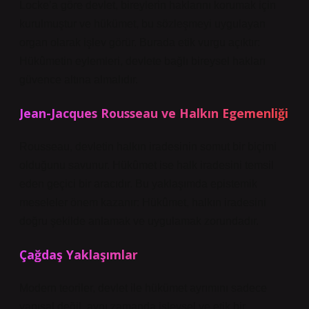
Locke’a göre devlet, bireylerin haklarını korumak için
kurulmuştur ve hükümet, bu sözleşmeyi uygulayan
organ olarak işlev görür. Burada etik vurgu açıktır:
Hükûmetin eylemleri, devlete bağlı bireysel hakları
güvence altına almalıdır.
Jean-Jacques Rousseau ve Halkın Egemenliği
Rousseau, devletin halkın iradesinin somut bir biçimi
olduğunu savunur. Hükûmet ise halk iradesini temsil
eden geçici bir aracıdır. Bu yaklaşımda epistemik
meseleler önem kazanır: Hükûmet, halkın iradesini
doğru şekilde anlamak ve uygulamak zorundadır.
Çağdaş Yaklaşımlar
Modern teoriler, devlet ile hükümet ayrımını sadece
yapısal değil, aynı zamanda işlevsel ve etik bir