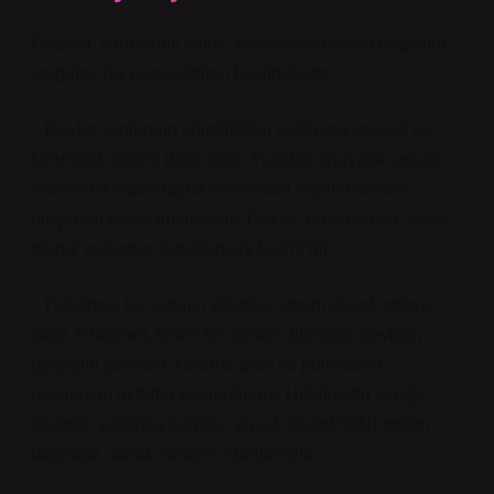
Ontoloji, yani varlık bilimi, kavramların temel doğasını
sorgular. Bu perspektiften bakıldığında:
– Devlet, toplumun sürekliliğini sağlayan yapısal ve
kurumsal düzeni ifade eder. Yasalar, anayasa, adalet
sistemi ve vatandaşlar arasındaki ilişkiler devleti
oluşturan temel unsurlardır. Devlet, bir anlamda “varlık
olarak toplumun örgütlenmiş biçimi”dir.
– Hükûmet, bu yapının yönetici organı olarak ortaya
çıkar. Hükûmet, belirli bir zaman diliminde devletin
işleyişini yöneten, kararlar alan ve politikaları
uygulayan aktörler topluluğudur. Hükûmetin varlığı,
devletin varlığına bağlıdır, ancak devlet hükümetten
bağımsız olarak varlığını sürdürebilir.