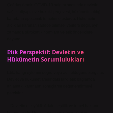
Çağdaş örnek: COVID-19 salgını sırasında devletin
sağlık altyapısı ve hukuki çerçevesi, hükümetin aldığı
kararların epistemik temelini oluşturdu. Hükûmetin
aldıkları kararlar, sadece bilimsel verilere değil, aynı
zamanda bürokratik normlara ve etik önceliklere
dayandı.
Etik Perspektif: Devletin ve
Hükûmetin Sorumlulukları
Etik, hangi eylemin doğru veya adil olduğunu sorgular.
Devlet ve hükümet arasındaki farkı etik bağlamda
anlamak, kararların sonuçlarını değerlendirmeyi
gerektirir.
– Devletin etik yükü: Adalet, eşitlik ve temel hakların
korunmasıdır. Devlet, bireylerin güvenliğini ve