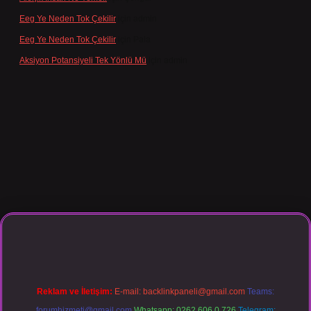
Eeg Ye Neden Tok Çekilir
için
admin
Eeg Ye Neden Tok Çekilir
için
Pala
Aksiyon Potansiyeli Tek Yönlü Mü
için
admin
giriş
Reklam ve İletişim:
E-mail:
backlinkpaneli@gmail.com
Teams:
forumhizmeti@gmail.com
Whatsapp: 0262 606 0 726
Telegram: