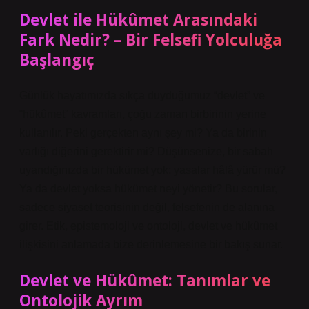
Devlet ile Hükûmet Arasındaki
Fark Nedir? – Bir Felsefi Yolculuğa
Başlangıç
Günlük hayatımızda sıkça duyduğumuz “devlet” ve
“hükûmet” kavramları, çoğu zaman birbirinin yerine
kullanılır. Peki gerçekten aynı şey mi? Ya da birinin
varlığı diğerini gerektirir mi? Düşünsenize, bir sabah
uyandığınızda bir hükümet yok; yasalar hâlâ yürür mü?
Ya da devlet yoksa hükümet neyi yönetir? Bu sorular,
sadece siyaset teorisinin değil, felsefenin de alanına
girer. Etik, epistemoloji ve ontoloji, devlet ve hükûmet
ilişkisini anlamada bize derinlemesine bir bakış sunar.
Devlet ve Hükûmet: Tanımlar ve
Ontolojik Ayrım