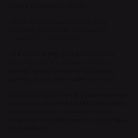
ulaştığını sorgulamakla mümkündür.
– Devlet, normatif ve kurumsal bir bilgi ağıdır.
Anayasalar, yasalar ve bürokratik prosedürler
aracılığıyla bilgi sistematize edilir.
– Hükûmet ise bu bilgi ağını kullanır, yorumlar ve
uygulamaya döker. Burada “bilgi kuramı” vurgusu
önemlidir: Hükûmet karar verirken hangi bilgilere
güveniyor, hangi epistemik öncülleri esas alıyor?
Foucault’nun bilgi ve iktidar ilişkisi üzerine düşünceleri
burada ilginçtir. Ona göre iktidar, bilgi üretir ve bu bilgi
ile kendini meşrulaştırır. Hükûmet, devletin bilgi
altyapısını kullanarak hem kontrol hem de yönlendirme
gücünü elde eder.