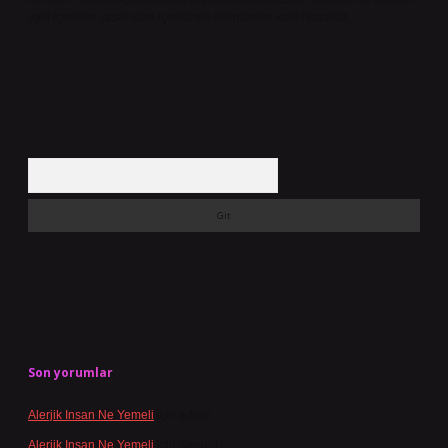
ilgili içerikler yasal süre içerisinde sitemizden kaldırılacaktır.
Arama
Son yorumlar
Alerjik Insan Ne Yemeli
için
admin
Alerjik Insan Ne Yemeli
için
Şengül