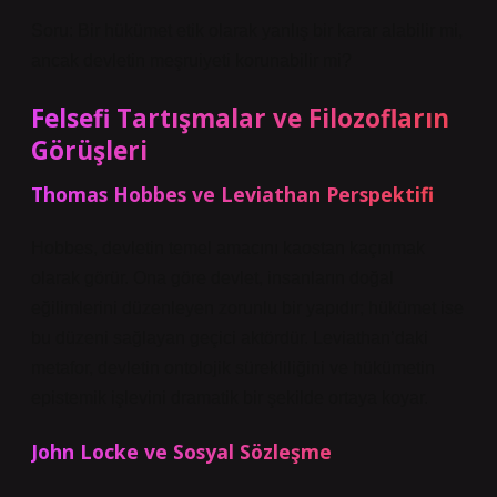
Soru: Bir hükümet etik olarak yanlış bir karar alabilir mi,
ancak devletin meşruiyeti korunabilir mi?
Felsefi Tartışmalar ve Filozofların
Görüşleri
Thomas Hobbes ve Leviathan Perspektifi
Hobbes, devletin temel amacını kaostan kaçınmak
olarak görür. Ona göre devlet, insanların doğal
eğilimlerini düzenleyen zorunlu bir yapıdır; hükümet ise
bu düzeni sağlayan geçici aktördür. Leviathan’daki
metafor, devletin ontolojik sürekliliğini ve hükümetin
epistemik işlevini dramatik bir şekilde ortaya koyar.
John Locke ve Sosyal Sözleşme