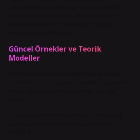
çerçevede ele alır. Analitik felsefe ve siyaset bilimi
literatürü, devletin normatif sürekliliği ile hükümetin
pragmatik değişkenliğini karşılaştırır. (Stanford
Encyclopedia of Philosophy)
Güncel Örnekler ve Teorik
Modeller
– ABD’de federal sistem: Devletin yasama ve yargı
mekanizmaları sabit, başkanlık hükümeti değişkendir.
Başkan değişse de anayasa ve federal kurumlar
kalıcıdır.
– Avrupa’da parlamenter sistemler: Devletin hukuki
yapısı sabit, hükümet koalisyon veya seçimlerle
değişebilir.