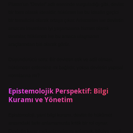
Platon’un “Devlet” adlı eserinde vurguladığı gibi, devlet
bir form olarak idealdir; hükümet ise bu idealin geçici
bir temsilcisi olarak ortaya çıkar. Aristoteles ise devletin
amacını insanların iyi yaşamasına hizmet olarak
tanımlar, hükümeti ise bu amaca ulaşmanın
araçlarından biri olarak görür.
Düşündürücü soru: Bir devletin etik ve adil olması,
hükümetin erdemine mi bağlıdır, yoksa devletin yapısal
normlarına mı?
Epistemolojik Perspektif: Bilgi
Kuramı ve Yönetim
Epistemoloji, yani bilgi kuramı, devlet ile hükûmet
arasındaki farkı anlamamızda kritik bir rol oynar.
Devletin karar mekanizmalarını anlamak, bilgiye nasıl