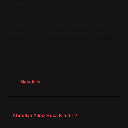
hükümetin meşruiyetini değerlendirmede ne kadar
belirleyicidir?
Bu sorular, yalnızca felsefi bir tartışmanın değil, aynı
zamanda siyaseti ve toplumu anlamanın kapılarını
aralar; devlet ile hükümet arasındaki farkın derinliğini
keşfetmek isteyen herkes için bir düşünce yolculuğu
başlatır.
Tarih:
Makaleler
Önceki Yazı
Abdullah Yıldız Hoca Kimdir ?