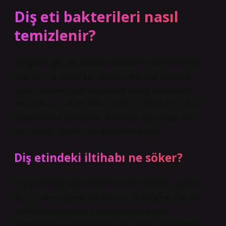
Diş eti bakterileri nasıl
temizlenir?
Terapötik ağız gargaraları, bakterileri öldüren ve hem
plak hem de diş eti iltihabını azaltan aktif bileşenler
içerir. Terapötik ağız gargaraları reçete olmadan da
mevcuttur, ancak diş hekiminizin bu ürünü özel olarak
reçete etmesi gerekebilir. Kozmetik ağız gargaraları,
kötü nefese neden olan bakterileri öldürür.
Diş etindeki iltihabı ne söker?
Diş eti iltihabı, ağız hijyenine dikkat edilerek, düzenli
diş eti bakımı, gargara kullanımı, doğal yöntemler ve
sağlıklı beslenme ile enfeksiyonun ortadan
kaldırılmasıyla tedavi edilir. Ayrıca sigara gibi zararlı