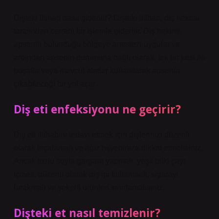
Dişteki iltihap nasıl giderilir? Dişteki iltihap, diş hekimi
tarafından cerrahi bir işlemle giderilir. Diş hekimi,
apsenin bulunduğu bölgeye anestezi uygular ve
ardından apsenin durumuna bağlı olarak, tek bir kesi ile
boşaltır veya mevcut aletler kullanılarak apsenin
çıkabileceği bir yol açar.
Diş eti enfeksiyonu ne geçirir?
Diş eti iltihabını tedavi etmek için dişlerinizi düzenli
olarak fırçalamalı ve ağız hijyeninize dikkat etmelisiniz.
Ancak tuzlu suyla gargara yapmalı, yeşil bitki çayı
içmeli, düzenli olarak diş ipi kullanmalı, sigarayı
bırakmalı ve şekerli ürünleri sınırlamalısınız.
Dişteki et nasıl temizlenir?