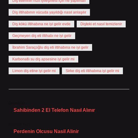
Diş etlerinin hızlı iyileşmesi için ne yapılmalı
Diş iltihabının vücuda yayıldığı nasıl anlaşılır
Diş kökü iltihabına ne iyi gelir evde
Dişteki et nasıl temizlenir
Geçmeyen diş eti iltihabı ne iyi gelir
İbrahim Saraçoğlu diş eti iltihabına ne iyi gelir
Karbonatlı su diş apsesine iyi gelir mi
Limon diş etine iyi gelir mi
Sirke diş eti iltihabına iyi gelir mi
Önceki Yazı
Sahibinden 2 El Telefon Nasıl Alınır
Sonraki Yazı
Perdenin Olcusu Nasil Alinir