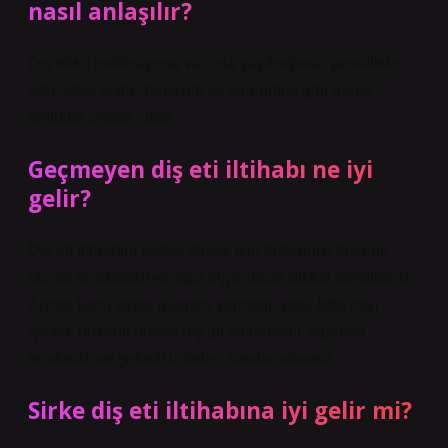
nasıl anlaşılır?
Diş kökü enfeksiyonu vücuda yayıldığında genellikle
ağrı, ateş, şişlik, halsizlik ve yorgunluk gibi genel
belirtiler ortaya çıkar.
Geçmeyen diş eti iltihabı ne iyi
gelir?
Diş eti iltihabını tedavi etmek için dişlerinizi düzenli
olarak fırçalamalı ve ağız hijyeninize dikkat etmelisiniz.
Ancak tuzlu suyla gargara yapmalı, yeşil bitki çayı
içmeli, düzenli olarak diş ipi kullanmalı, sigarayı
bırakmalı ve şekerli ürünleri sınırlamalısınız.
Sirke diş eti iltihabına iyi gelir mi?