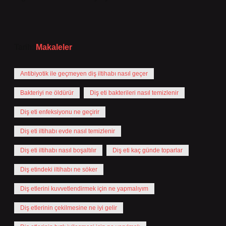
Tarih:
Makaleler
Antibiyotik ile geçmeyen diş iltihabı nasıl geçer
Bakteriyi ne öldürür
Diş eti bakterileri nasıl temizlenir
Diş eti enfeksiyonu ne geçirir
Diş eti iltihabı evde nasıl temizlenir
Diş eti iltihabı nasıl boşaltılır
Diş eti kaç günde toparlar
Diş etindeki iltihabı ne söker
Diş etlerini kuvvetlendirmek için ne yapmalıyım
Diş etlerinin çekilmesine ne iyi gelir