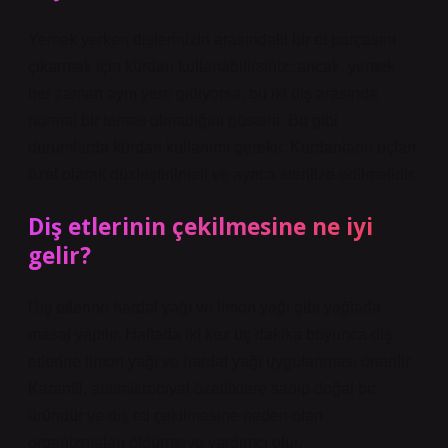
Yemek yerken dişlerinizin arasındaki bir et parçasını
çıkarmak için kürdan kullanabilirsiniz; ancak, yemek
her zaman aynı yere gidiyorsa, bu iki diş arasında
normal bir temas olmadığını gösterir. Bu gibi
durumlarda kürdan kullanımı gerekir. Kürdanların uçları
özel olarak düzleştirilmeli ve ayrıca sterilize edilmelidir.
Diş etlerinin çekilmesine ne iyi
gelir?
Diş etlerine hardal yağı ve limon yağı gibi yağlarla
masaj yapılır. Haftada iki kez üç dakika boyunca diş
etlerine limon yağı ve hardal yağı uygulanması önerilir.
Karanfil, antimikrobiyal özelliklere sahip doğal bir
üründür ve diş eti çekilmesine neden olan
organizmaları öldürmeye yardımcı olur.