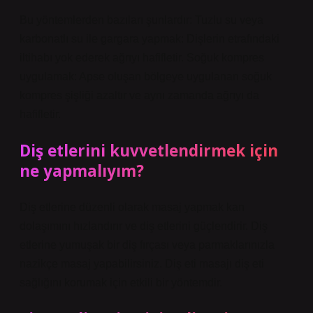
Bu yöntemlerden bazıları şunlardır: Tuzlu su veya
karbonatlı su ile gargara yapmak: Dişlerin etrafındaki
iltihabı yok ederek ağrıyı hafifletir. Soğuk kompres
uygulamak: Apse oluşan bölgeye uygulanan soğuk
kompres şişliği azaltır ve aynı zamanda ağrıyı da
hafifletir.
Diş etlerini kuvvetlendirmek için
ne yapmalıyım?
Diş etlerine düzenli olarak masaj yapmak kan
dolaşımını hızlandırır ve diş etlerini güçlendirir. Diş
etlerine yumuşak bir diş fırçası veya parmaklarınızla
nazikçe masaj yapabilirsiniz. Diş eti masajı diş eti
sağlığını korumak için etkili bir yöntemdir.