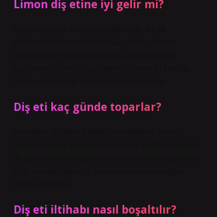
Limon diş etine iyi gelir mi?
Günde en az iki kez diş ipi kullanmak, diş eti
çekilmesini önlemenin en kolay yoludur. Limon
antibakteriyel özellikler içerir, bu nedenle diş eti
çekilmesine neden olan bakterilere karşı iyi koruma
sağlayabilir. Ancak çok sık kullanılmamalıdır.
Diş eti kaç günde toparlar?
Genellikle diş etleri 3 hafta sonra kapanır. Ancak
implant tedavisi yapılacaksa ve çene kemiğinin tedavi
ile güçlendirilmesi gerekiyorsa diş etlerinin kapanması
1 ayı bulabilir. Bazen 1 aydan uzun sürebileceğini
lütfen unutmayın.
Diş eti iltihabı nasıl boşaltılır?