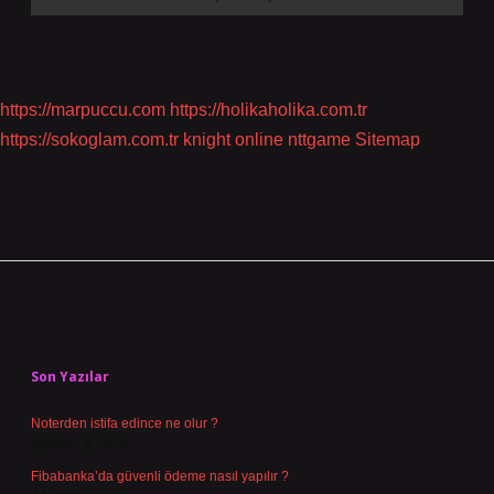
https://marpuccu.com
https://holikaholika.com.tr
https://sokoglam.com.tr
knight online
nttgame
Sitemap
Sidebar
Son Yazılar
Noterden istifa edince ne olur ?
Ağustos 8, 2026
Fibabanka’da güvenli ödeme nasıl yapılır ?