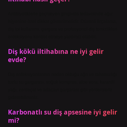
Antibiyotiklerle geçmeyen gingivitis tedavisinde ağız
hijyenine özel dikkat gösterilmelidir. Düzenli fırçalama,
diş ipi kullanımı, gargara ve profesyonel diş temizlikleri
enfeksiyonu kontrol etmeye yardımcı olabilir.
Diş kökü iltihabına ne iyi gelir
evde?
Diş enfeksiyonlarının neden olduğu ağrı ve rahatsızlığı
tuzlu su gargarası, soğuk kompres, aloe vera, karanfil
yağı, zerdeçal ve adaçayı gargarası gibi yöntemlerle
giderebilirsiniz.
Karbonatlı su diş apsesine iyi gelir
mi?