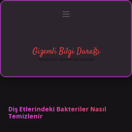
menüyü
Anasayfa
Gizlilik Politikası
Yasal Uyarı
aç
Hakkımızda
Gizemli Bilgi Durağı
Sırlarla dolu eğlenceli bir yolculuk!
Diş Etlerindeki Bakteriler Nasıl
Temizlenir
Tarih: Aralık 9, 2024