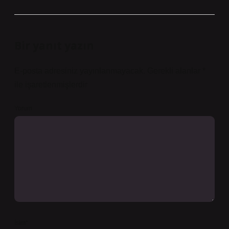
Bir yanıt yazın
E-posta adresiniz yayınlanmayacak.
Gerekli alanlar
*
ile işaretlenmişlerdir
Yorum
İsim*