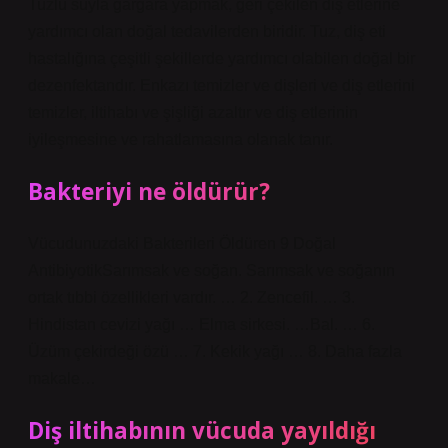
Tuzlu suyla gargara yapmak, geri çekilen diş etlerine
yardımcı olan doğal tedavilerden biridir. Tuz, diş eti
hastalığına çeşitli şekillerde yardımcı olabilen doğal bir
dezenfektandır. Enkazı temizler ve dişleri ve diş etlerini
temizler, iltihabı ve şişliği azaltır ve diş etlerinin
iyileşmesine ve rahatlamasına olanak tanır.
Bakteriyi ne öldürür?
Vücudunuzdaki Bakterileri Öldüren 9 Doğal
AntibiyotikSarımsak ve soğan. Sarımsak ve soğanın
ortak tıbbi özellikleri vardır. … 2. Zencefil. … 3.
Hindistan cevizi yağı … Elma sirkesi. …Bal. … 6.
Üzüm çekirdeği özü … 7. Kekik yağı … 8. Daha fazla
makale…
Diş iltihabının vücuda yayıldığı