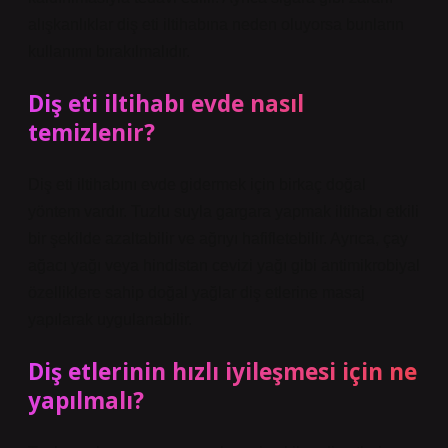
alışkanlıklar diş eti iltihabına neden oluyorsa bunların
kullanımı bırakılmalıdır.
Diş eti iltihabı evde nasıl
temizlenir?
Diş eti iltihabını evde gidermek için birkaç doğal
yöntem vardır. Tuzlu suyla gargara yapmak iltihabı etkili
bir şekilde azaltabilir ve ağrıyı hafifletebilir. Ayrıca, çay
ağacı yağı veya hindistan cevizi yağı gibi antimikrobiyal
özelliklere sahip doğal yağlar diş etlerine masaj
yapılarak uygulanabilir.
Diş etlerinin hızlı iyileşmesi için ne
yapılmalı?