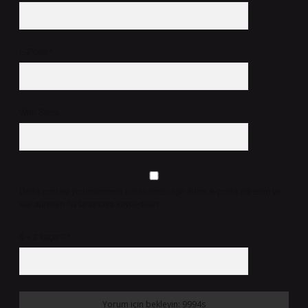
E-Posta*
Web Sitesi
Daha sonraki yorumlarımda kullanılması için adım, e-posta adresim ve
site adresim bu tarayıcıya kaydedilsin.
6 + 2 kaçtır?
*