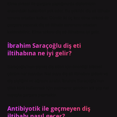
Elma sirkesi ile gargara yaptığınızda dişlerinizin
arasındaki bakterileri yok eder. Bu şekilde diş eti iltihabı
sorunu ortadan kalkar. Günde iki üç kez elma sirkesi ile
gargara yaparak diş eti iltihabı sorununu ortadan
kaldırabiliriz. Elma sirkesi diş eti iltihabına iyi gelir.
İbrahim Saraçoğlu diş eti
iltihabına ne iyi gelir?
Saraçoğlu’nun şişmiş diş etleri için önerdiği bitkisel
çözüm nar suyudur. Nar suyu diş eti iltihabını giderir ve
diş şişliğini ve ağrısını azaltır. İbrahim Saraçoğlu’nun
şifalı kürü kullanmak için yapmanız gereken tek şey nar
suyuyla gargara yapmaktır.
Antibiyotik ile geçmeyen diş
iltihabı nasıl geçer?