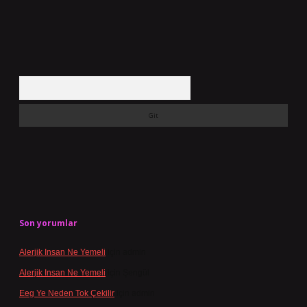
Arama
Son yorumlar
Alerjik Insan Ne Yemeli
için
admin
Alerjik Insan Ne Yemeli
için
Şengül
Eeg Ye Neden Tok Çekilir
için
admin