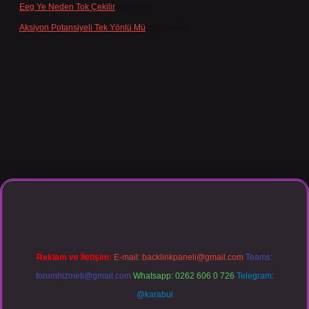
Eeg Ye Neden Tok Çekilir
için
Pala
Aksiyon Potansiyeli Tek Yönlü Mü
için
admin
o giriş
Reklam ve İletişim:
E-mail:
backlinkpaneli@gmail.com
Teams:
forumhizmeti@gmail.com
Whatsapp: 0262 606 0 726
Telegram:
@karabul