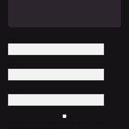
İsim*
E-Posta*
Web Sitesi
Daha sonraki yorumlarımda kullanılması için adım, e-posta adresim ve
site adresim bu tarayıcıya kaydedilsin.