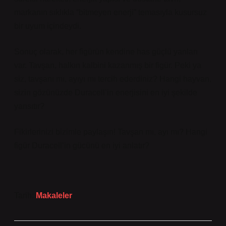
markanın sıklıkla “bitmeyen enerji” temasıyla kusursuz
bir uyum içindeydi.
Sonuç olarak, her figürün kendine has güçlü yanları
var. Tavşan, halkın kalbini kazanmış bir figür. Peki ya
siz, tavşanı mı, ayıyı mı tercih ederdiniz? Hangi hayvan,
sizin gözünüzde Duracell’in enerjisini en iyi şekilde
yansıtır?
Fikirlerinizi bizimle paylaşın! Tavşan mı, ayı mı? Hangi
figür Duracell’in gücünü en iyi anlatır?
Tarih:
Makaleler