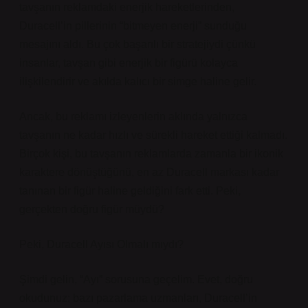
tavşanın reklamdaki enerjik hareketlerinden,
Duracell’in pillerinin “bitmeyen enerji” sunduğu
mesajını aldı. Bu çok başarılı bir stratejiydi çünkü
insanlar, tavşan gibi enerjik bir figürü kolayca
ilişkilendirir ve akılda kalıcı bir simge haline gelir.
Ancak, bu reklamı izleyenlerin aklında yalnızca
tavşanın ne kadar hızlı ve sürekli hareket ettiği kalmadı.
Birçok kişi, bu tavşanın reklamlarda zamanla bir ikonik
karaktere dönüştüğünü, en az Duracell markası kadar
tanınan bir figür haline geldiğini fark etti. Peki,
gerçekten doğru figür müydü?
Peki, Duracell Ayısı Olmalı mıydı?
Şimdi gelin, “Ayı” sorusuna geçelim. Evet, doğru
okudunuz; bazı pazarlama uzmanları, Duracell’in