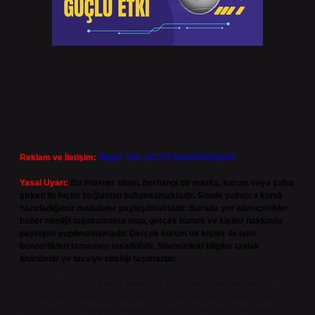
Reklam ve İletişim:
Skype: live:.cid.575569c608265c69
Yasal Uyarı:
Bu internet sitesi, herhangi bir marka, kurum veya şahıs
şirketi ile hiçbir bağlantısı bulunmamaktadır. Sitede yalnızca kendi
hazırladığımız makaleler paylaşılmaktadır. Burada yer alan içerikler
haber niteliği taşımamakta olup, gerçek kurum ve kişiler hakkında
paylaşım yapılmamaktadır. Gerçek kurum ve kişiler ile isim
benzerlikleri tamamen tesadüfidir. Sitemizdeki bilgiler taslak
halindedir ve tavsiye niteliği taşımazlar.
Sitemiz, 5651 Sayılı Kanun gereğince Bilgi Teknolojileri ve İletişim
Kurumu (BTK) tarafından onaylanmış bir Yer Sağlayıcı olarak hizmet
vermektedir. Bu nedenle, sitedeki içerikleri proaktif olarak denetleme