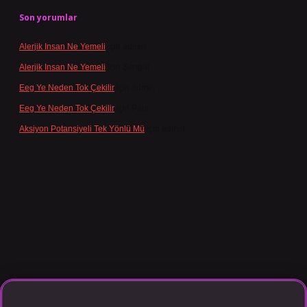
Son yorumlar
Alerjik Insan Ne Yemeli
için
admin
Alerjik Insan Ne Yemeli
için
Şengül
Eeg Ye Neden Tok Çekilir
için
admin
Eeg Ye Neden Tok Çekilir
için
Pala
Aksiyon Potansiyeli Tek Yönlü Mü
için
admin
dcasino giriş