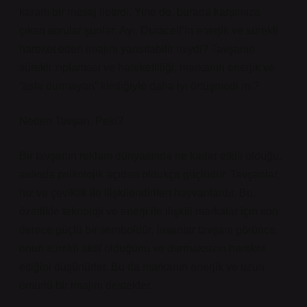
kararlı bir mesaj iletirdi. Yine de, burada karşımıza
çıkan sorular şunlar: Ayı, Duracell’in enerjik ve sürekli
hareket eden imajını yansıtabilir miydi? Tavşanın
sürekli zıplaması ve hareketliliği, markanın enerjik ve
“asla durmayan” kimliğiyle daha iyi örtüşmedi mi?
Neden Tavşan, Peki?
Bir tavşanın reklam dünyasında ne kadar etkili olduğu,
aslında psikolojik açıdan oldukça güçlüdür. Tavşanlar,
hız ve çeviklik ile ilişkilendirilen hayvanlardır. Bu,
özellikle teknoloji ve enerji ile ilişkili markalar için son
derece güçlü bir semboldür. İnsanlar tavşanı görünce,
onun sürekli aktif olduğunu ve durmaksızın hareket
ettiğini düşünürler. Bu da markanın enerjik ve uzun
ömürlü bir imajını destekler.