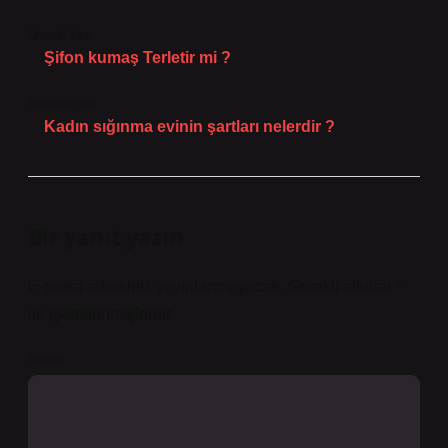
Önceki Yazı
Şifon kumaş Terletir mi ?
Sonraki Yazı
Kadın sığınma evinin şartları nelerdir ?
Bir yanıt yazın
E-posta adresiniz yayınlanmayacak.
Gerekli alanlar
*
ile işaretlenmişlerdir
Yorum