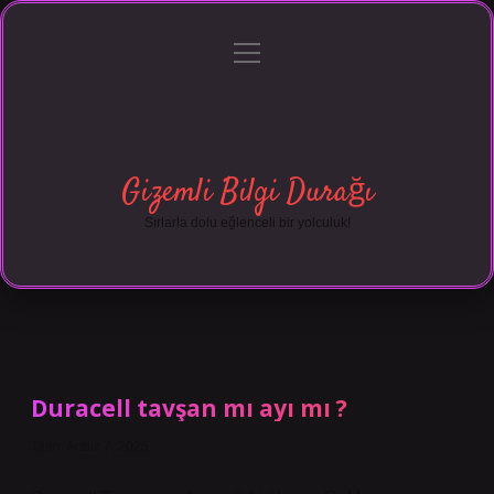
menüyü
Anasayfa
Gizlilik Politikası
Yasal Uyarı
aç
Hakkımızda
Gizemli Bilgi Durağı
Sırlarla dolu eğlenceli bir yolculuk!
Duracell tavşan mı ayı mı ?
Tarih: Aralık 7, 2025