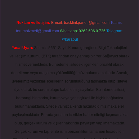
Reklam ve İletişim:
E-mail:
backlinkpaneli@gmail.com
Teams:
forumhizmeti@gmail.com
Whatsapp: 0262 606 0 726
Telegram:
@karabul
Yasal Uyarı:
Sitemiz, 5651 Sayılı Kanun gereğince Bilgi Teknolojileri
ve İletişim Kurumu (BTK) tarafından onaylanmış bir Yer Sağlayıcı olarak
hizmet vermektedir. Bu nedenle, sitedeki içerikleri proaktif olarak
denetleme veya araştırma yükümlülüğümüz bulunmamaktadır. Ancak,
üyelerimiz yazdıkları içeriklerin sorumluluğunu taşımakta olup, siteye
üye olarak bu sorumluluğu kabul etmiş sayılırlar. Bu internet sitesi,
herhangi bir marka, kurum veya şahıs şirketi ile hiçbir bağlantısı
bulunmamaktadır. Sitede yalnızca kendi hazırladığımız makaleler
paylaşılmaktadır. Burada yer alan içerikler haber niteliği taşımamakta
olup, gerçek kurum ve kişiler hakkında paylaşım yapılmamaktadır.
Gerçek kurum ve kişiler ile isim benzerlikleri tamamen tesadüfidir.