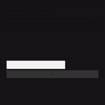
veya araştırma yükümlülüğümüz bulunmamaktadır. Ancak, üyelerimiz
yazdıkları içeriklerin sorumluluğunu taşımakta olup, siteye üye olarak bu
sorumluluğu kabul etmiş sayılırlar.
Hukuka ve yasal düzenlemelere aykırı olduğunu düşündüğünüz
içerikleri,
backlinkpanelicomtr@gmail.com
adresine bildirmeniz halinde,
ilgili içerikler yasal süre içerisinde sitemizden kaldırılacaktır.
Arama