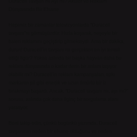
Duracell Tavşan mı Ayı mı? Aküler ve Reklam
Dünyasında Bir Efsane
Hepimiz bir zamanlar televizyonlarda “Duracell
tavşanı”nı görmüşüzdür. Hızla koşarak, neşeyle bir
bateri reklamını geçiştirip gitmekteydi. Ama bir dakika,
durun! Duracell’in tavşanı mı gerçekten en iyi temsil
ettiği figür? Yoksa aslında bir başka hayvan daha bu
reklam dünyasında o kadar derin bir anlam taşıyor
olabilir mi? Duracell’in reklam kampanyaları, tıpkı
markanın pil gibi enerjik ve uzun ömürlü bir iz
bırakmayı başardı. Ancak, “Duracell tavşanı mı, ayı mı?”
sorusu, aslında çok daha ilginç bir sorgulama alanı
yaratıyor.
Beni takip edin, çünkü bugünkü yazımda, Duracell
tavşanının neden bir efsane olduğunu ve neden