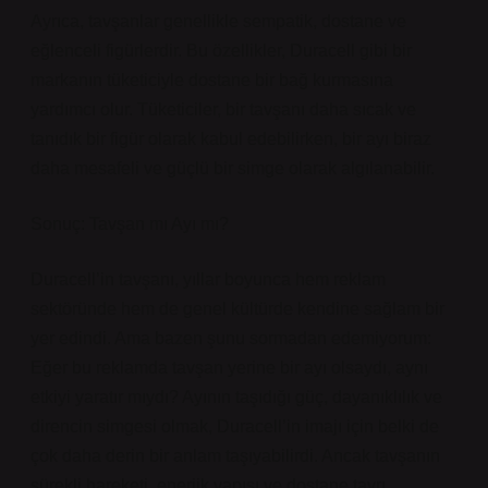
Ayrıca, tavşanlar genellikle sempatik, dostane ve
eğlenceli figürlerdir. Bu özellikler, Duracell gibi bir
markanın tüketiciyle dostane bir bağ kurmasına
yardımcı olur. Tüketiciler, bir tavşanı daha sıcak ve
tanıdık bir figür olarak kabul edebilirken, bir ayı biraz
daha mesafeli ve güçlü bir simge olarak algılanabilir.
Sonuç: Tavşan mı Ayı mı?
Duracell’in tavşanı, yıllar boyunca hem reklam
sektöründe hem de genel kültürde kendine sağlam bir
yer edindi. Ama bazen şunu sormadan edemiyorum:
Eğer bu reklamda tavşan yerine bir ayı olsaydı, aynı
etkiyi yaratır mıydı? Ayının taşıdığı güç, dayanıklılık ve
direncin simgesi olmak, Duracell’in imajı için belki de
çok daha derin bir anlam taşıyabilirdi. Ancak tavşanın
sürekli hareketi, enerjik yapısı ve dostane tavrı,