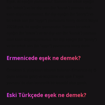
Eşek, iki eşeğin yavrusudur. Sanırım bir erkek eşeğin
(bir “erkek”) ve bir dişi atın (bir “kısrak”) yavrusu olan
katırı düşünüyorsunuz. Bir dişi eşeğin (bir “jenny”) ve
bir erkek atın (bir “aygır”) yavrusuna hinny denir.6 Mayıs
2021Eşek, iki eşeğin yavrusudur. Sanırım bir erkek
eşeğin (bir “erkek”) ve bir dişi atın (bir “kısrak”) yavrusu
olan katırı düşünüyorsunuz. Bir dişi eşeğin (bir “jenny”)
ve bir erkek atın (bir “aygır”) yavrusuna hinny denir.
Ermenicede eşek ne demek?
Örnekleri 5. yüzyıldan itibaren bulunan Ermenice éş Ծ
(aynı anlama gelir) ve küçültme eki ışak ɫַ֡֯ ‘eşek
yavrusu’ ile olan benzerlik bir tesadüf olsa gerek.
Eski Türkçede eşek ne demek?