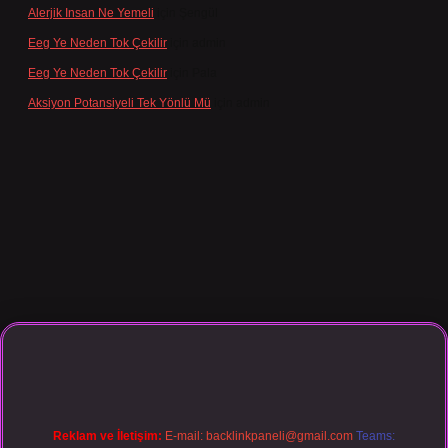
Alerjik Insan Ne Yemeli
için
Şengül
Eeg Ye Neden Tok Çekilir
için
admin
Eeg Ye Neden Tok Çekilir
için
Pala
Aksiyon Potansiyeli Tek Yönlü Mü
için
admin
asino giriş
Reklam ve İletişim:
E-mail:
backlinkpaneli@gmail.com
Teams: