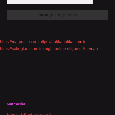
https://marpuccu.com
https://holikaholika.com.tr
https://sokoglam.com.tr
knight online
nttgame
Sitemap
Sidebar
Son Yazılar
Noterden istifa edince ne olur ?