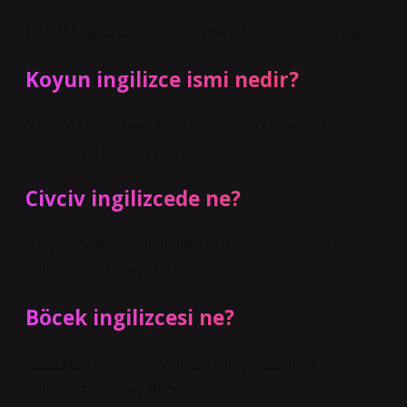
HAHN | İngilizce-Türkçe sözlük – Cambridge sözlüğü.
Koyun ingilizce ismi nedir?
“sheep” kelimesinin İngilizce-Türkçe sözlükteki
anlamları: 16 sonuç Koyun i.
Civciv ingilizcede ne?
“chivciv” kelimesinin İngilizce-Türkçe sözlükteki
anlamları: 7 sonuç chick i.
Böcek ingilizcesi ne?
“böcekler” teriminin İngilizce-Türkçe Sözlükte
anlamları: 4 sonuç Böcekler i.