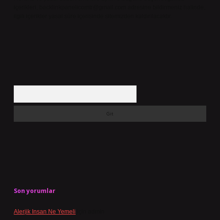
içerikleri,
backlinkpanelicomtr@gmail.com
adresine bildirmeniz halinde,
ilgili içerikler yasal süre içerisinde sitemizden kaldırılacaktır.
Arama
Son yorumlar
Alerjik Insan Ne Yemeli
için
admin