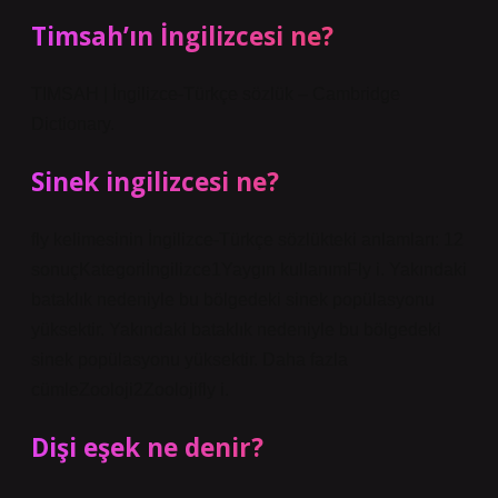
Timsah’ın İngilizcesi ne?
TIMSAH | İngilizce-Türkçe sözlük – Cambridge
Dictionary.
Sinek ingilizcesi ne?
fly kelimesinin İngilizce-Türkçe sözlükteki anlamları: 12
sonuçKategoriİngilizce1Yaygın kullanımFly i. Yakındaki
bataklık nedeniyle bu bölgedeki sinek popülasyonu
yüksektir. Yakındaki bataklık nedeniyle bu bölgedeki
sinek popülasyonu yüksektir. Daha fazla
cümleZooloji2Zoolojifly i.
Dişi eşek ne denir?