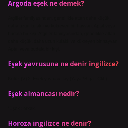
Argoda eşek ne demek?
Atgiller familyasından, genellikle attan daha küçük,
daha uzun kulaklı ve kükreyen bir hayvan. Aptal veya
budala bir kişi. Atgiller familyasından, genellikle attan
daha küçük, daha uzun kulaklı ve kükreyen bir hayvan.
Aptal veya budala bir kişi.
Eşek yavrusuna ne denir ingilizce?
Kütük (V) 2. Eşek yavrusu, tay (Yaya *Biga –Çkl.)
Eşek almancası nedir?
“Eşek”: erkek.
Horoza ingilizce ne denir?