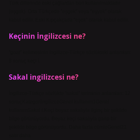
Türk dillerinde eski çağlardan beri kullanılmaktadır
(eşgek). Orta Türkçede “eşgek” veya “eşyek” olarak
kabul edilir. Eski Kıpçakçada “eşek” olarak kabul edilir.
Keçinin İngilizcesi ne?
“goat” kelimesinin İngilizce-Türkçe sözlükteki anlamları:
8 sonuç keçi i.
Sakal ingilizcesi ne?
İngilizce-Türkçe sözlükte “sakal” teriminin anlamları: 12
sonuçKategoriİngilizceGenel kullanım1Genel
kullanımSakal i.Keçi beyaz sakalıyla ilginç bir şekilde
bilge görünüyordu. Beyaz keçi sakalıyla garip bir
şekilde bilge görünüyordu. Daha fazla cümleGenel21
satır daha