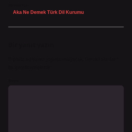
Sonraki Yazı
Aka Ne Demek Türk Dil Kurumu
Bir yanıt yazın
E-posta adresiniz yayınlanmayacak.
Gerekli alanlar
*
ile işaretlenmişlerdir
Yorum