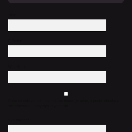
İsim*
E-Posta*
Web Sitesi
Daha sonraki yorumlarımda kullanılması için adım, e-posta adresim ve
site adresim bu tarayıcıya kaydedilsin.
9 - 5 kaçtır?
*