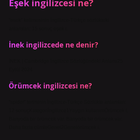
Eşek ingilizcesi ne?
“esek” kelimesinin İngilizce-Türkçe sözlükteki
anlamları: 15 sonuç eşek i.
İnek ingilizcede ne denir?
İNEK | Cambridge İngilizce Sözlüğündeki Anlamı25
Eylül 2024
Örümcek ingilizcesi ne?
“spider” teriminin İngilizce-Türkçe Sözlükte anlamları:
12 sonuçKategoriİngilizce1Yaygın kullanımÖrümcek i.
Banyoda bir örümcek var. Banyoda bir örümcek var.
Daha fazla cümleGenel2Genelörümcek i.