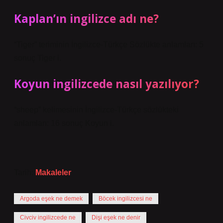
Kaplan’ın ingilizce adı ne?
“Tiger” teriminin İngilizce-Türkçe Sözlükte anlamları: 5
sonuç Tiger i.
Koyun ingilizcede nasıl yazılıyor?
“sheep” kelimesinin İngilizce-Türkçe sözlükteki
anlamları: 16 sonuç Koyun i.
Tarih:
Makaleler
Argoda eşek ne demek
Böcek ingilizcesi ne
Civciv ingilizcede ne
Dişi eşek ne denir