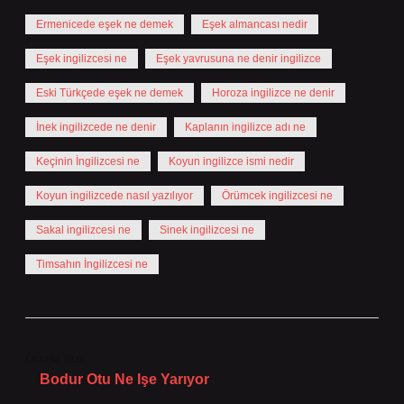
Ermenicede eşek ne demek
Eşek almancası nedir
Eşek ingilizcesi ne
Eşek yavrusuna ne denir ingilizce
Eski Türkçede eşek ne demek
Horoza ingilizce ne denir
İnek ingilizcede ne denir
Kaplanın ingilizce adı ne
Keçinin İngilizcesi ne
Koyun ingilizce ismi nedir
Koyun ingilizcede nasıl yazılıyor
Örümcek ingilizcesi ne
Sakal ingilizcesi ne
Sinek ingilizcesi ne
Timsahın İngilizcesi ne
Önceki Yazı
Bodur Otu Ne Işe Yarıyor