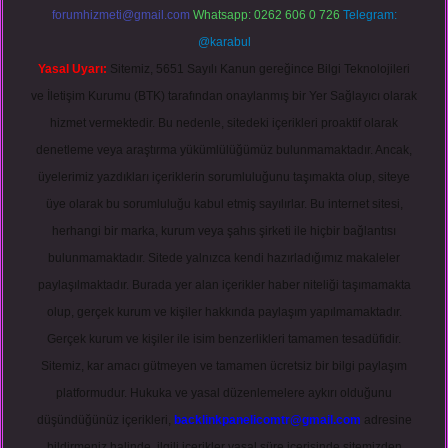
forumhizmeti@gmail.com
Whatsapp: 0262 606 0 726
Telegram:
@karabul
Yasal Uyarı:
Sitemiz, 5651 Sayılı Kanun gereğince Bilgi Teknolojileri
ve İletişim Kurumu (BTK) tarafından onaylanmış bir Yer Sağlayıcı olarak
hizmet vermektedir. Bu nedenle, sitedeki içerikleri proaktif olarak
denetleme veya araştırma yükümlülüğümüz bulunmamaktadır. Ancak,
üyelerimiz yazdıkları içeriklerin sorumluluğunu taşımakta olup, siteye
üye olarak bu sorumluluğu kabul etmiş sayılırlar. Bu internet sitesi,
herhangi bir marka, kurum veya şahıs şirketi ile hiçbir bağlantısı
bulunmamaktadır. Sitede yalnızca kendi hazırladığımız makaleler
paylaşılmaktadır. Burada yer alan içerikler haber niteliği taşımamakta
olup, gerçek kurum ve kişiler hakkında paylaşım yapılmamaktadır.
Gerçek kurum ve kişiler ile isim benzerlikleri tamamen tesadüfidir.
Sitemiz, kar amacı gütmeyen ve tamamen ücretsiz bir bilgi paylaşım
platformudur. Hukuka ve yasal düzenlemelere aykırı olduğunu
düşündüğünüz içerikleri,
backlinkpanelicomtr@gmail.com
adresine
bildirmeniz halinde, ilgili içerikler yasal süre içerisinde sitemizden