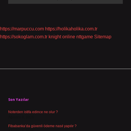
https://marpuccu.com
https://holikaholika.com.tr
https://sokoglam.com.tr
knight online
nttgame
Sitemap
Sidebar
Son Yazılar
Noterden istifa edince ne olur ?
Ağustos 8, 2026
Fibabanka’da güvenli ödeme nasıl yapılır ?