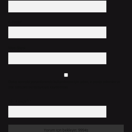
E-Posta*
Web Sitesi
Daha sonraki yorumlarımda kullanılması için adım, e-posta adresim ve
site adresim bu tarayıcıya kaydedilsin.
10 - 4 kaçtır?
*