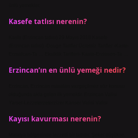
ünlü yemekler.
Kasefe tatlısı nerenin?
Kasfe (Erzincan tatlısı) 29 Mayıs 2018 Kasefe
(Erzincan tatlısı) -Douge Tarifler Ücretsiz Tarifler ›Kaste-
Erzsalcan-Ta … Eksiklik Tarifleri› Kaste-Erziesen-Ta …
Erzincan’ın en ünlü yemeği nedir?
Erzincan, Erzincan masaları vazgeçilmez söz konusu
olduğunda akla gelen ilk yemektir. Erzincan Valisi
Yarsel-Lezzeterzeterzizer Kanser Valisi Valisi
Kayısı kavurması nerenin?
Malatya bölgesinde lezzetli bir tatlıdır. Şeker düşükse,