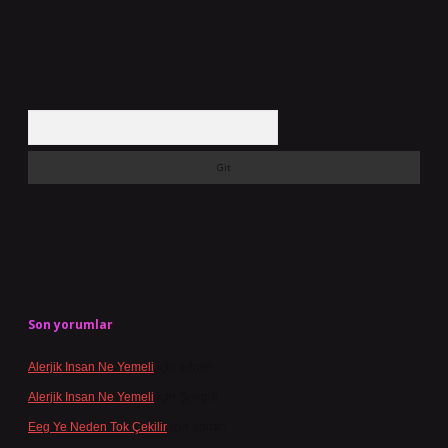
Arama
Son yorumlar
Alerjik Insan Ne Yemeli
için
admin
Alerjik Insan Ne Yemeli
için
Şengül
Eeg Ye Neden Tok Çekilir
için
admin