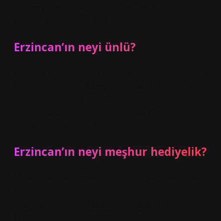
üzerine pekmez dökülür, aynı zamanda basit bir
şekersiz kızartma olarak da hazırlanır.
Erzincan’ın neyi ünlü?
Erzincan Yerel Ürünleri Erzgnan Ükül Sarucu.Kemah
Doğal Tuz Kaynağı. Kuzeydoğu Anadolu Geliştirme
Ajansı Aast Anadolu Geliştirme Ajansı ›Erzincan-
Yolsesel-Urunlerkuzey OST Anatolian Geliştirme
Ajansı› Erzincan-Yorkel-Urunler
Erzincan’ın neyi meşhur hediyelik?
El bakır (samovar, tepsi, mücevher, duvar tabağı, şeker
kasesi, vazo ve süs), halı dokuma Erzincan tarafından
çıkarılabilecek orijinal hediyelik eşyalardır.
Erzincan’daki Erzincan Pan Chickpeas ve