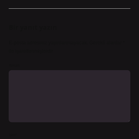
Bir yanıt yazın
E-posta adresiniz yayınlanmayacak.
Gerekli alanlar
*
ile işaretlenmişlerdir
Yorum
İsim*