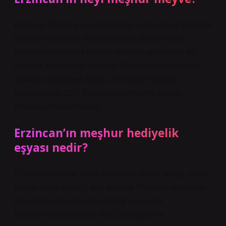
Erzincan Ükül Harucu; Coğrafi bir işaret olarak iki üzüm
üzümüne ayrılan iç fındıktan sonra tüketim üzüm
tanelerine tüketerek tüketim sunulan geleneksel bir
üründür. Kuzeydoğu Anadolu Geliştirme Ajansı Aast
Anadolu Geliştirme Ajansı ›Erzincan-Yolsesel-
Urunlerkuzey OST Anatolian Geliştirme Ajansı›
Erzincan-Yorkel-Urunler
Erzincan’ın meşhur hediyelik
eşyası nedir?
El bakır (samovar, tepsi, mücevher, duvar tabağı, şeker
kasesi, vazo ve süs), halı dokuma Erzincan tarafından
çıkarılabilecek orijinal hediyelik eşyalardır.
Erzincan’daki Erzincan Pan Chickpeas ve