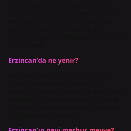
Erzincan’daki Erzincan Tulum peynirinin alınması
önerilir. – Erzincan Eerzencan Eyalet Kültür ve Turizm
Müdürlüğü tarafından Kültür ve Turizm Müdürlüğü
Eyaleti – T.C. Kültür ve Turizm Bakanlığı ›NE -
Alinzincan Kültür ve Turizm Müdürlüğü – T.C. Kültür ve
Turizm Bakanlığı
Erzincan’da ne yenir?
Yerel Erzincan yemekleri – ünlü? Erzincan Tulum
Cheese.erzincan Ketesi.erzincan Bal Üzüm
SARMASIKECOSHBIKKO.Borani.Evlik Dahaba Daha
Fazla Makale … Erzincan’da ne yiyecek? En Lezzetli
12 Restoran – Zarif Tarif Tarifleri ›Blog› Erzincanda’da
… Çift Tarifler ›Blog Ork Incanda …
Erzincan’ın neyi meşhur meyve?