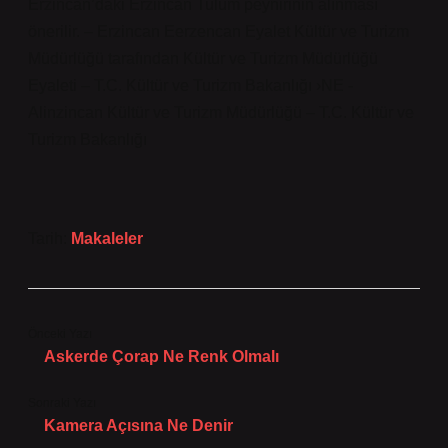
Erzincan’daki Erzincan Tulum peynirinin alınması
önerilir. – Erzincan Eerzencan Eyalet Kültür ve Turizm
Müdürlüğü tarafından Kültür ve Turizm Müdürlüğü
Eyaleti – T.C. Kültür ve Turizm Bakanlığı ›NE -
Alinzincan Kültür ve Turizm Müdürlüğü – T.C. Kültür ve
Turizm Bakanlığı
Tarih:
Makaleler
Önceki Yazı
Askerde Çorap Ne Renk Olmalı
Sonraki Yazı
Kamera Açısına Ne Denir