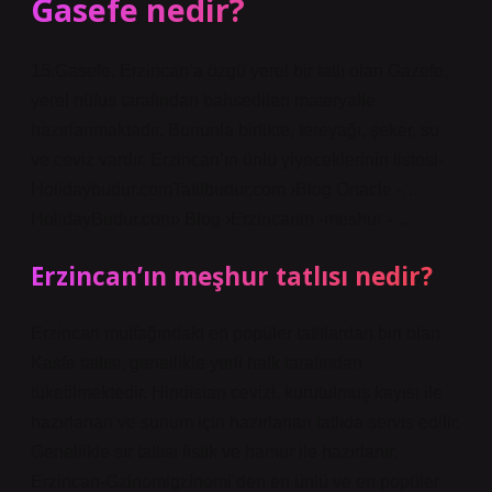
Gasefe nedir?
15.Gasefe. Erzincan’a özgü yerel bir tatlı olan Gazefe,
yerel nüfus tarafından bahsedilen materyalle
hazırlanmaktadır. Bununla birlikte, tereyağı, şeker, su
ve ceviz vardır. Erzincan’ın ünlü yiyeceklerinin listesi-
Holidaybudur.comTatilbudur.com ›Blog Ortacle -…
HolidayBudur.com› Blog ›Erzincanin -meshur -…
Erzincan’ın meşhur tatlısı nedir?
Erzincan mutfağındaki en popüler tatlılardan biri olan
Kasfe tatlısı, genellikle yerli halk tarafından
tüketilmektedir. Hindistan cevizi, kurutulmuş kayısı ile
hazırlanan ve sunum için hazırlanan tatlıda servis edilir.
Genellikle sır tatlısı fıstık ve hamur ile hazırlanır.
Erzincan-Gzinomigzinomi’den en ünlü ve en popüler