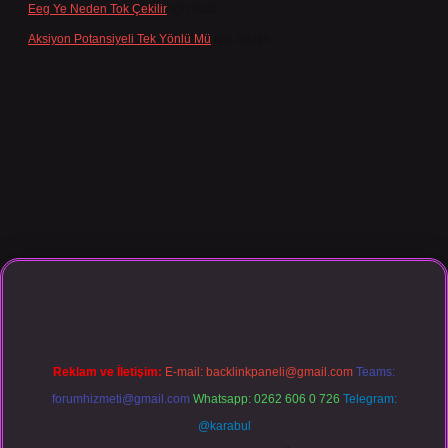
Eeg Ye Neden Tok Çekilir
için
Pala
Aksiyon Potansiyeli Tek Yönlü Mü
için
admin
iş
Reklam ve İletişim:
E-mail:
backlinkpaneli@gmail.com
Teams:
forumhizmeti@gmail.com
Whatsapp: 0262 606 0 726
Telegram:
@karabul