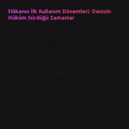
Filikanın İlk Kullanım Dönemleri: Denizin
Hüküm Sürdüğü Zamanlar
Filika, esasen bir gemide yolcuları ve mürettebatı
taşıyan, güvenliği sağlayan küçük teknelerdir. Tarihsel
olarak, denizcilikte filikalar ilk kez 15. yüzyılda,
gemilerin büyüklüğünün artmasıyla birlikte
kullanılmaya başlanmıştır. O dönemde, denizdeki
yolculuklar uzun, tehlikeli ve belirsizdi. Ulaşım daha
çok yelkenli gemilerle sağlanıyordu ve bu gemilerde,
büyük felaket durumlarına karşı insanları kurtaracak bir
araç olan filikalar hayati bir öneme sahipti.
Erken dönemde filikalar genellikle tekne türlerinin
küçük modelleri olup, gemi kazası veya batması
durumunda insanları hayatta tutmaya yönelik bir araç