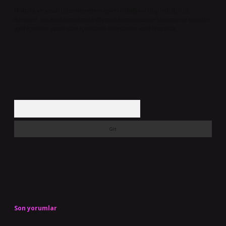
Hukuka ve yasal düzenlemelere aykırı olduğunu düşündüğünüz
içerikleri,
backlinkpanelicomtr@gmail.com
adresine bildirmeniz halinde,
ilgili içerikler yasal süre içerisinde sitemizden kaldırılacaktır.
Arama
Son yorumlar