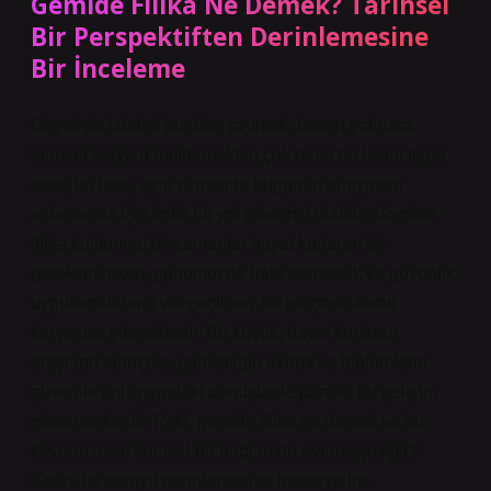
Gemide Filika Ne Demek? Tarihsel
Bir Perspektiften Derinlemesine
Bir İnceleme
Geçmişin izlerini bugüne taşımak, bazen yalnızca
tarihsel olayları hatırlamaktan çok daha fazlasını ifade
eder; bu izler, aynı zamanda bugünün dünyasını
anlamamız için kritik bir yol gösterici olabilir. Gemide
filika kullanımı, bir zamanlar hayat kurtaran bir
gereksinimken, günümüzde hala denizcilik ve güvenlik
uygulamalarının vazgeçilmez bir parçası olarak
karşımıza çıkmaktadır. Bu küçük, hayat kurtaran
araçların tarihçesi, gemiciliğin evrimi ve toplumların
güvenlik anlayışındaki dönüşümle paralel bir gelişim
göstermektedir. Peki, gemide filika ne demek ve bu
kavram nasıl tarihsel bir bağlamda evrimleşmiştir?
Gelin, bu soruyu derinlemesine inceleyelim.