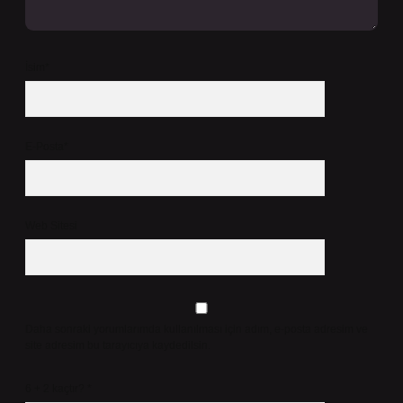
İsim*
E-Posta*
Web Sitesi
Daha sonraki yorumlarımda kullanılması için adım, e-posta adresim ve
site adresim bu tarayıcıya kaydedilsin.
6 + 2 kaçtır?
*