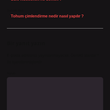
Sonraki Yazı
Tohum çimlendirme nedir nasıl yapılır ?
Bir yanıt yazın
E-posta adresiniz yayınlanmayacak.
Gerekli alanlar
*
ile işaretlenmişlerdir
Yorum