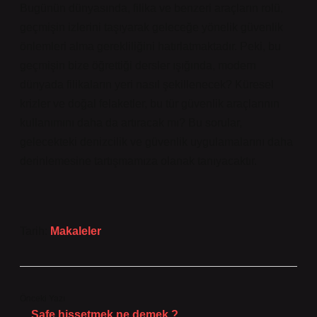
Bugünün dünyasında, filika ve benzeri araçların rolü,
geçmişin izlerini taşıyarak geleceğe yönelik güvenlik
önlemleri alma gerekliliğini hatırlatmaktadır. Peki, bu
geçmişin bize öğrettiği dersler ışığında, modern
dünyada filikaların yeri nasıl şekillenecek? Küresel
krizler ve doğal felaketler, bu tür güvenlik araçlarının
kullanımını daha da artıracak mı? Bu sorular,
gelecekteki denizcilik ve güvenlik uygulamalarını daha
derinlemesine tartışmamıza olanak tanıyacaktır.
Tarih:
Makaleler
Önceki Yazı
Safe hissetmek ne demek ?