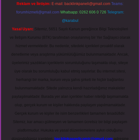
Reklam ve İletişim:
E-mail:
backlinkpaneli@gmail.com
Teams:
forumhizmeti@gmail.com
Whatsapp: 0262 606 0 726
Telegram:
@karabul
Yasal Uyarı:
Sitemiz, 5651 Sayılı Kanun gereğince Bilgi Teknolojileri
ve İletişim Kurumu (BTK) tarafından onaylanmış bir Yer Sağlayıcı olarak
hizmet vermektedir. Bu nedenle, sitedeki içerikleri proaktif olarak
denetleme veya araştırma yükümlülüğümüz bulunmamaktadır. Ancak,
üyelerimiz yazdıkları içeriklerin sorumluluğunu taşımakta olup, siteye
üye olarak bu sorumluluğu kabul etmiş sayılırlar. Bu internet sitesi,
herhangi bir marka, kurum veya şahıs şirketi ile hiçbir bağlantısı
bulunmamaktadır. Sitede yalnızca kendi hazırladığımız makaleler
paylaşılmaktadır. Burada yer alan içerikler haber niteliği taşımamakta
olup, gerçek kurum ve kişiler hakkında paylaşım yapılmamaktadır.
Gerçek kurum ve kişiler ile isim benzerlikleri tamamen tesadüfidir.
Sitemiz, kar amacı gütmeyen ve tamamen ücretsiz bir bilgi paylaşım
platformudur. Hukuka ve yasal düzenlemelere aykırı olduğunu
düşündüğünüz içerikleri,
backlinkpanelicomtr@gmail.com
adresine