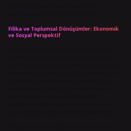
geçirilmiş, her gemide yeterli sayıda filika
bulundurulması gerekliliği kabul edilmiştir.
Filika ve Toplumsal Dönüşümler: Ekonomik
ve Sosyal Perspektif
Gemide filika kavramı, sadece bir güvenlik önlemi
olmanın ötesinde, toplumsal ve ekonomik bir anlam
taşır. 20. yüzyılın başlarından itibaren, deniz güvenliği
konusundaki gelişmeler, toplumların güvenlik algısını
değiştirerek ekonomik ve sosyal yapıyı etkileyen bir
boyut kazanmıştır. Örneğin, Titanic faciası sonrası
alınan önlemler sadece denizcilik sektörünü
etkilemekle kalmamış, aynı zamanda tüm dünyada
ulaşım güvenliği anlayışını yeniden şekillendirmiştir.
Filikaların sayısının ve kalitesinin artırılması, deniz