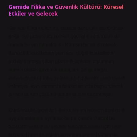
Gemide Filika ve Güvenlik Kültürü: Küresel
Etkiler ve Gelecek
Gemide filika kullanımı, sadece denizcilik sektöründe
değil, aynı zamanda küresel güvenlik kültüründe de
önemli bir yer tutmaktadır. Küresel bir tehdit olarak
denizcilik kazalarının yanı sıra, doğal felaketlerin
etkisiyle ortaya çıkan güvenlik açıkları, toplumları
sürekli olarak güvenlik stratejileri geliştirmeye
zorlamaktadır. Filika, yalnızca bir güvenlik aracı olarak
kalmayıp, aynı zamanda felaket anında başvurulacak
bir acil durum çözümü olarak anlam kazanmıştır.
Günümüzde, gemide filika kullanımı modern denizcilik
uygulamalarının ayrılmaz bir parçasıdır. Ancak bu
araçların verimli bir şekilde kullanılabilmesi için hem
teknoloji hem de eğitim açısından önemli yatırımlar