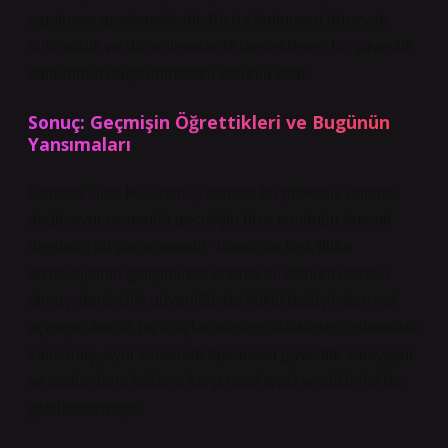
yapılması gerekmektedir. Bu da toplumsal düzeyde
farkındalık ve düzenlemelerle desteklenen bir güvenlik
kültürünün oluşturulmasını zorunlu kılar.
Sonuç: Geçmişin Öğrettikleri ve Bugünün
Yansımaları
Gemide filika kullanımı, yalnızca bir güvenlik önlemi
değil, aynı zamanda geçmişin bize sunduğu önemli
derslerin bir yansımasıdır. Titanic faciası, filika
teknolojisinin gelişiminde önemli bir dönüm noktası
olmuş, denizcilik güvenliğinde köklü değişimlere yol
açmıştır. Ancak bu araçlar, sadece felaketleri önlemekle
kalmamış, aynı zamanda toplumsal güvenlik anlayışını
ve toplumların krizlere karşı nasıl tepki verdiklerini de
şekillendirmiştir.