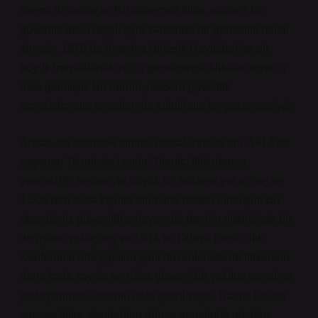
önemi de artmıştır. Bu dönemde filika, sadece bir
güvenlik aracı değil, aynı zamanda bir gereklilik halini
almıştır. 1876’da Amerika Birleşik Devletleri’ne ait
büyük transatlantik yolcu gemilerinde filikalar zorunlu
hale gelmiştir. Bu durum, modern güvenlik
standartlarının temellerinin atıldığının bir göstergesiydi.
Ancak, en dramatik kırılma noktalarından biri, 1912’de
yaşanan Titanic faciasıdır. Titanic, filikalarının
yetersizliği nedeniyle büyük bir felakete yol açmış ve
1.500’den fazla kişinin ölümüne neden olmuştur. Bu
olay, deniz güvenliği anlayışında devrim niteliğinde bir
değişime yol açmış ve 1914’te, Dünya Denizcilik
Konferansı’nda yapılan yeni düzenlemelerle filikaların
daha fazla sayıda ve daha güvenli bir şekilde gemilere
yerleştirilmesi zorunlu hale getirilmiştir. Titanic faciası
sonrası filika standartları dünya genelinde gözden