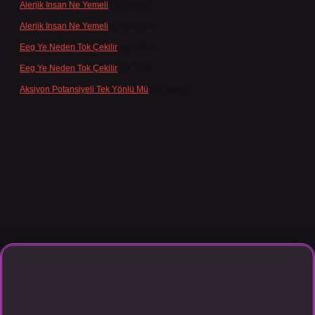
Alerjik Insan Ne Yemeli
için
admin
Alerjik Insan Ne Yemeli
için
Şengül
Eeg Ye Neden Tok Çekilir
için
admin
Eeg Ye Neden Tok Çekilir
için
Pala
Aksiyon Potansiyeli Tek Yönlü Mü
için
admin
o giriş