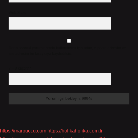
Web Sitesi
Daha sonraki yorumlarımda kullanılması için adım, e-posta adresim ve
site adresim bu tarayıcıya kaydedilsin.
7 + 8 kaçtır?
*
https://marpuccu.com
https://holikaholika.com.tr