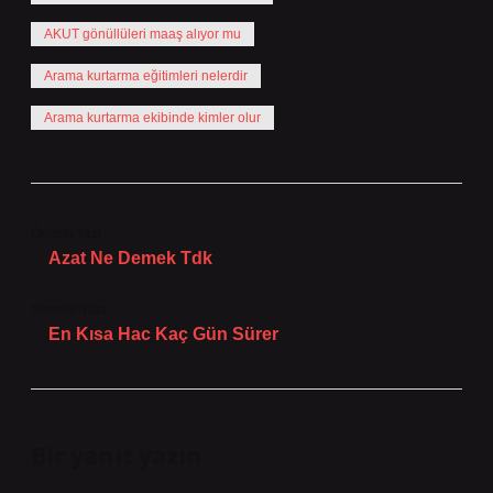
AKUT gönüllüleri maaş alıyor mu
Arama kurtarma eğitimleri nelerdir
Arama kurtarma ekibinde kimler olur
Önceki Yazı
Azat Ne Demek Tdk
Sonraki Yazı
En Kısa Hac Kaç Gün Sürer
Bir yanıt yazın