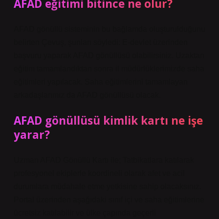
AFAD eğitimi bitince ne olur?
AFAD gönüllü sisteminin bu bağlamda oluşturulduğunu
belirten Çevuş, şunları söyledi: E-devlet üzerinden
başvuru yaparak AFAD gönüllüsü olabilirsiniz. Uzaktan
eğitim tamamlandıktan sonra il müdürlüklerimizde saha
eğitimleri yapılacak. Saha eğitimlerini tamamlayan
arkadaşlarımız da AFAD gönüllüsü olacak.
AFAD gönüllüsü kimlik kartı ne işe
yarar?
Uzman AFAD Gönüllü Kartı ile; Tatbikatlara katılarak
profesyonel ekiplerle koordineli olarak afet ve acil
durumlara müdahale etme yetkisine sahip olacaksınız.
Portal üzerinden aşağıdaki sınıf içi ve saha eğitimlerine
ücretsiz katılabilir ve ülke çapında geçerli