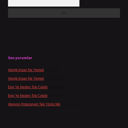
Son yorumlar
Alerjik Insan Ne Yemeli
için
admin
Alerjik Insan Ne Yemeli
için
Şengül
Eeg Ye Neden Tok Çekilir
için
admin
Eeg Ye Neden Tok Çekilir
için
Pala
Aksiyon Potansiyeli Tek Yönlü Mü
için
admin