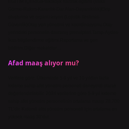
EĞİTİM İÇERİĞİPsikolojik hazırlık eğitimi (Vaka
Görme-Rakım-Karanlık-Dar Alan-Dayanıklılık)Ekip
oluşturma ve organizasyon (Lojistik-Teslimat-
Güvenlik)Olay yeri yönetimi ve koordinasyonu.Olay
yerindeki personelin davranış prensipleri.Tamp-Aydes-
İkas bilgilendirme eğitimi.Raporlama ve geri
bildirim.Diğer makaleler…
Afad maaş alıyor mu?
Verilere göre; Ülkemizde 5-9 yıl ve 10 yıldan fazla
kıdeme sahip afet yönetim personeli deneyimli olarak
değerlendirilebilir. 2024 verilerine göre 5-9 yıl kıdeme
sahip afet yönetim personelinin ortalama maaşı 28.700
TL’dir. Kıdemli afet yönetim personeli için ortalama en
yüksek maaş 30’dur.