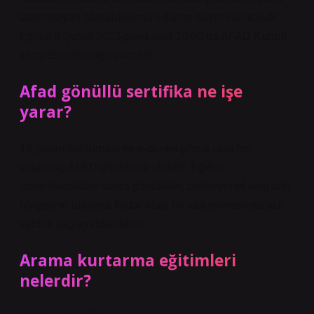
tamamlayan gönüllülerimiz eğitime davet edilecektir.
Eğitim 6 Şubat 2023 günü saat 10:00’da AFAD Kurum
kampüsünde başlayacaktır.
Afad gönüllü sertifika ne işe
yarar?
18 yaşını doldurmuş ve e-devlet şifresi olan her
vatandaş AFAD gönüllüsü olabilir. Eğitim
tamamlandıktan sonra gönüllüler, profesyonel ekip afet
bölgesine ulaşana kadar olası bir afet sonrasında acil
yardım sağlayabilecekler.
Arama kurtarma eğitimleri
nelerdir?