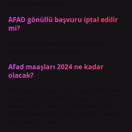
sertifikalarınızı alabilirsiniz.
AFAD gönüllü başvuru iptal edilir
mi?
İhaleye ilişkin başvuru süresi dolduktan sonra
başvurunun iptali mümkün değildir.
Afad maaşları 2024 ne kadar
olacak?
Bir afet yardım çalışanı ne kadar maaş alır? Afet yardım
çalışanı olarak çalışan bir kişinin maaşı, iş deneyimi,
şirket ve yapılan iş miktarı gibi birçok kritere bağlıdır.
Ekim 2024 itibarıyla afet yardım çalışanlarının ortalama
güncel maaşı 27 dolardır.