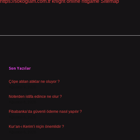
https://sokoglam.com.tr
knight online
nttgame
Sitemap
Sidebar
Son Yazılar
Çöpe atılan atıklar ne oluyor ?
Ağustos 9, 2026
Noterden istifa edince ne olur ?
Ağustos 8, 2026
Fibabanka’da güvenli ödeme nasıl yapılır ?
Ağustos 6, 2026
Kur’an-ı Kerim’i niçin önemlidir ?
Ağustos 6, 2026