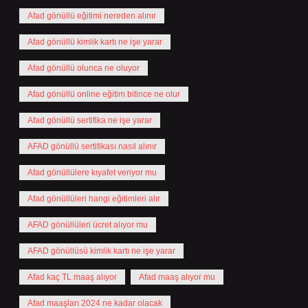
Afad gönüllü eğitimi nereden alınır
Afad gönüllü kimlik kartı ne işe yarar
Afad gönüllü olunca ne oluyor
Afad gönüllü online eğitim bitince ne olur
Afad gönüllü sertifika ne işe yarar
AFAD gönüllü sertifikası nasıl alınır
Afad gönüllülere kıyafet veriyor mu
Afad gönüllüleri hangi eğitimleri alır
AFAD gönüllüleri ücret alıyor mu
AFAD gönüllüsü kimlik kartı ne işe yarar
Afad kaç TL maaş alıyor
Afad maaş alıyor mu
Afad maaşları 2024 ne kadar olacak