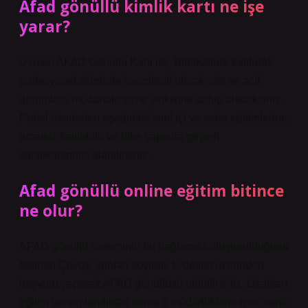
Afad gönüllü kimlik kartı ne işe
yarar?
Uzman AFAD Gönüllü Kartı ile; Tatbikatlara katılarak
profesyonel ekiplerle koordineli olarak afet ve acil
durumlara müdahale etme yetkisine sahip olacaksınız.
Portal üzerinden aşağıdaki sınıf içi ve saha eğitimlerine
ücretsiz katılabilir ve ülke çapında geçerli
sertifikalarınızı alabilirsiniz.
Afad gönüllü online eğitim bitince
ne olur?
AFAD gönüllü sisteminin bu bağlamda oluşturulduğunu
belirten Çevuş, şunları söyledi: E-devlet üzerinden
başvuru yaparak AFAD gönüllüsü olabilirsiniz. Uzaktan
eğitim tamamlandıktan sonra il müdürlüklerimizde saha