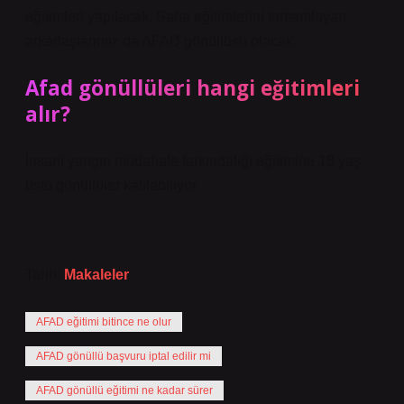
eğitimleri yapılacak. Saha eğitimlerini tamamlayan
arkadaşlarımız da AFAD gönüllüsü olacak.
Afad gönüllüleri hangi eğitimleri
alır?
İnsani yangın müdahale farkındalığı eğitimine 18 yaş
üstü gönüllüler katılabiliyor.
Tarih:
Makaleler
AFAD eğitimi bitince ne olur
AFAD gönüllü başvuru iptal edilir mi
AFAD gönüllü eğitimi ne kadar sürer