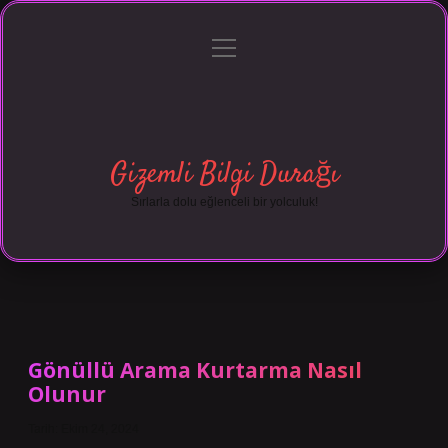
menüyü
Anasayfa
Gizlilik Politikası
Yasal Uyarı
aç
Hakkımızda
Gizemli Bilgi Durağı
Sırlarla dolu eğlenceli bir yolculuk!
Gönüllü Arama Kurtarma Nasıl
Olunur
Tarih: Ekim 24, 2024