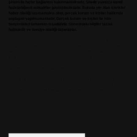
şirketi ile hiçbir bağlantısı bulunmamaktadır. Sitede yalnızca kendi
hazırladığımız makaleler paylaşılmaktadır. Burada yer alan içerikler
haber niteliği taşımamakta olup, gerçek kurum ve kişiler hakkında
paylaşım yapılmamaktadır. Gerçek kurum ve kişiler ile isim
benzerlikleri tamamen tesadüfidir. Sitemizdeki bilgiler taslak
halindedir ve tavsiye niteliği taşımazlar.
Sitemiz, 5651 Sayılı Kanun gereğince Bilgi Teknolojileri ve İletişim
Kurumu (BTK) tarafından onaylanmış bir Yer Sağlayıcı olarak hizmet
vermektedir. Bu nedenle, sitedeki içerikleri proaktif olarak denetleme
veya araştırma yükümlülüğümüz bulunmamaktadır. Ancak, üyelerimiz
yazdıkları içeriklerin sorumluluğunu taşımakta olup, siteye üye olarak bu
sorumluluğu kabul etmiş sayılırlar.
Hukuka ve yasal düzenlemelere aykırı olduğunu düşündüğünüz
içerikleri,
backlinkpanelicomtr@gmail.com
adresine bildirmeniz halinde,
ilgili içerikler yasal süre içerisinde sitemizden kaldırılacaktır.
Arama