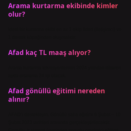
Arama kurtarma ekibinde kimler
olur?
İdeal bir kurtarma ekibi en az 1 ekip lideri (iletişimci) ve
1 destek köpeğinden oluşmalıdır.
Afad kaç TL maaş alıyor?
Arama kurtarma teknisyenlerinin 2024 yılından itibaren
ayda ortalama 24 işi olacak.
Afad gönüllü eğitimi nereden
alınır?
AFAD’ı destekleyin. Gönüllü saha eğitimi 6 Şubat – 10
Şubat 2023 tarihleri ​​arasında gerçekleştirilecektir.
Gonullu..tr sistemi üzerinden zorunlu çevrimiçi eğitimi