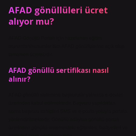
AFAD gönüllüleri ücret
alıyor mu?
AFAD Gönüllü Portalı için hazırlanan eğitim
oturumları/sunumlar tüm AFAD gönüllülerine açık olup
tamamen ücretsizdir.
AFAD gönüllü sertifikası nasıl
alınır?
AFAD gönüllü sistemine başvurular yalnızca e-devlet
üzerinden kabul edilmektedir. Başvuru yapıldıktan
sonra başvuru sahipleri SMS ve e-posta yoluyla portala
yönlendirilmektedir. Gönüllü adayları gönüllü portalı
üzerinden gönüllü sistemindeki eğitimleri, faaliyetleri ve
görevleri takip edebilmektedir.