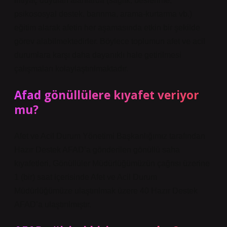
ihtiyaç duyulan alanlarda (sağlık, beslenme,
psikososyal destek, barınma, arama-kurtarma vb.)
eğitim alarak afetin her aşamasında etkin bir şekilde
görev alabilmektedirler. Böylece toplumun afet ve acil
durumlara karşı daha dayanıklı hale getirilmesi
çalışmaları kolaylaştırılmaktadır.
Afad gönüllülere kıyafet veriyor
mu?
Afet ve Acil Durum Yönetimi Başkanlığımız tarafından
Hazır Destek AFAD’a gönderilen gönüllü saha
kıyafetleri, Gönüllüler Müdürlüğümüzün çağrısı üzerine
1 (bir) saat içerisinde Afet ve Acil Durum
Müdürlüğümüze ulaştırılmak üzere 40 Hazır Destek
AFAD’a ulaştırılmıştır.