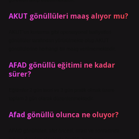
AKUT gönüllüleri maaş alıyor mu?
AKUT’un kurtarma gibi operasyonel faaliyetleri
gönüllüler tarafından yürütülmekte olup AKUT
gönüllülerine herhangi bir maaş verilmemektedir.
AFAD gönüllü eğitimi ne kadar
sürer?
Eğitimler 2 gün teori ve 3 gün pratik olmak üzere
toplam 3 gün olarak düzenlenmektedir.
Afad gönüllü olunca ne oluyor?
AFAD gönüllüleri, afet öncesi, sırası ve sonrasında