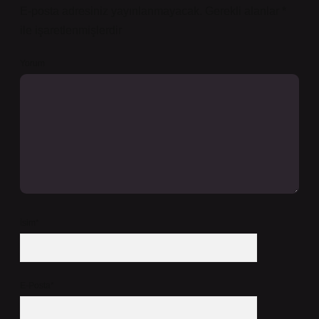
E-posta adresiniz yayınlanmayacak.
Gerekli alanlar
*
ile işaretlenmişlerdir
Yorum
İsim*
E-Posta*