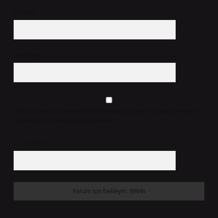
E-Posta*
Web Sitesi
Daha sonraki yorumlarımda kullanılması için adım, e-posta adresim ve
site adresim bu tarayıcıya kaydedilsin.
6 + 2 kaçtır?
*