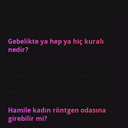
üzerinde görüntülendiği iki boyutlu film kayıt
teknikleridir. Periapikal radyografi adı verilen küçük bir
diş filminin iyonlaştırıcı radyasyon dozu yaklaşık olarak;
0,001 mSv ve panoramik radyografi 0,001 mSv’dir.
Gebelikte ya hep ya hiç kuralı
nedir?
Özellikle ilk 2 haftada “ya hep ya hiç” kuralı geçerlidir.
Teratojen bu iki haftalık dönemde maruz kalırsa,
gebelik ya sona erer ya da bebek sağlıklı bir şekilde
gelişmeye devam eder. 2 ila 8. haftalar bebeğin dış
etkenlerden en çok etkilenebileceği haftalardır.
Hamile kadın röntgen odasına
girebilir mi?