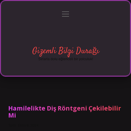
menüyü
Anasayfa
Gizlilik Politikası
Yasal Uyarı
aç
Hakkımızda
Gizemli Bilgi Durağı
Sırlarla dolu eğlenceli bir yolculuk!
Hamilelikte Diş Röntgeni Çekilebilir
Mi
Tarih: Ekim 8, 2024