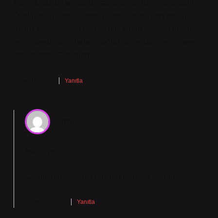
kalmak, düşük ve doğumsal anomali riskini artırabilir.
Özellikle . haftadan önce yüksek dozda radyasyona
maruz kalınırsa, “ya hep ya hiç” kuralı işler; ya düşük
gerçekleşir ya da bebek sağlıklı bir şekilde gelişmeye
devam eder. Gebeliğin 20.
Şubat 16, 2025
Yanıtla
admin
Işıl Sayın!
Önerileriniz yazının
renklerini
ortaya çıkardı.
Şubat 16, 2025
Yanıtla