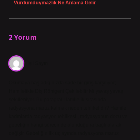
Vurdumduymazlık Ne Anlama Gelir
2 Yorum
Işıl Sayın
Okumaya başladığınızda sade bir giriş karşılıyor;
Hamilelikte Diş Röntgeni Çekilebilir Mi yavaş yavaş
şekilleniyor. Bu paragraf Hamilelik sırasında
radyasyona maruz kalmak neden tehlikelidir? Hamile
kadınlarda radyasyon tehlikesi , radyasyonun dozu ve
gebeliğin hangi sürecinde olunduğuna bağlı olarak
değişir. Gebeliğin ilk üç ayında radyasyona maruz