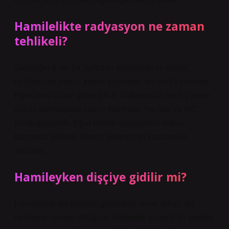
Hamilelikte radyasyon ne zaman
tehlikeli?
Gebeliğin 6. ve 14. haftaları arasındaki ilk evresi,
radyasyona maruz kalma açısından en riskli zamandır.
Eğer anne adayı gebeliğin 6. haftasından önce yüksek
dozda radyasyona maruz kalmışsa, “ya hep ya hiç”
kuralı geçerlidir. Eğer bebek radyasyona maruz
kalmışsa, gebelik devam edemez ve kanamayla
sonlanır.
Hamileyken dişçiye gidilir mi?
Hamilelikte diş tedavisi güvenlidir. Anne adayı, diş
hekimine hamile olduğunu bildirerek güvenli bir şekilde