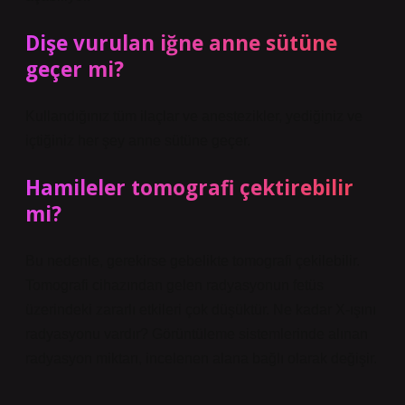
Dişe vurulan iğne anne sütüne
geçer mi?
Kullandığınız tüm ilaçlar ve anestezikler, yediğiniz ve
içtiğiniz her şey anne sütüne geçer.
Hamileler tomografi çektirebilir
mi?
Bu nedenle, gerekirse gebelikte tomografi çekilebilir.
Tomografi cihazından gelen radyasyonun fetüs
üzerindeki zararlı etkileri çok düşüktür. Ne kadar X-ışını
radyasyonu vardır? Görüntüleme sistemlerinde alınan
radyasyon miktarı, incelenen alana bağlı olarak değişir.