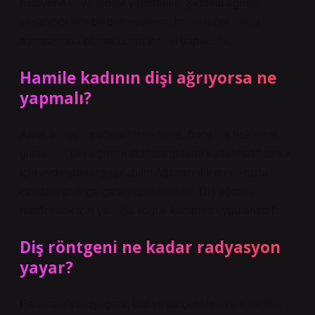
muayene veya tedavi yaptırabilir. Şiddetli ağrının
yaşandığı acil bir durum varsa, hamileliğin hangi
aşamasında olursa olsun tedavi yapılabilir.
Hamile kadının dişi ağrıyorsa ne
yapmalı?
Anne adayı diş ağrısı hissederse, önce diş hekimine
gitmelidir. Diş ağrısını doktora gidene kadar hafifletmek
için evde şunlar yapılabilir: Ağzınızı ılık su ve tuzla
çalkalayarak gargara yapabilirsiniz. Diş ağrısını
hafifletmek için yanağa soğuk kompres uygulanabilir.
Diş röntgeni ne kadar radyasyon
yayar?
Panoramik radyografi; Üst ve alt çenelerin tek bir film