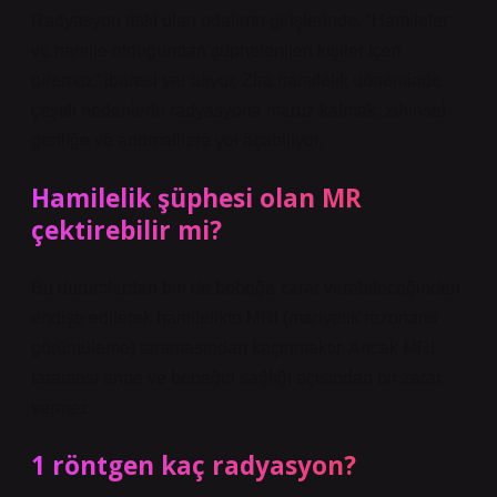
Radyasyon riski olan odaların girişlerinde, “Hamileler
ve hamile olduğundan şüphelenilen kişiler içeri
giremez” ibaresi yer alıyor. Zira hamilelik döneminde
çeşitli nedenlerle radyasyona maruz kalmak, zihinsel
geriliğe ve anomalilere yol açabiliyor.
Hamilelik şüphesi olan MR
çektirebilir mi?
Bu durumlardan biri de bebeğe zarar verebileceğinden
endişe edilerek hamilelikte MRI (manyetik rezonans
görüntüleme) taramasından kaçınmaktır. Ancak MRI
taraması anne ve bebeğin sağlığı açısından bir zarar
vermez.
1 röntgen kaç radyasyon?