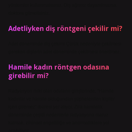
yöntemler kullanmalısınız. Diş ağrınız dayanılmazsa
doktora gitmelisiniz.
Adetliyken diş röntgeni çekilir mi?
Adet döneminde diş çekimi Çürük nedeniyle çekilmesi
gereken dişlerin adet döneminde çekilmesi önerilmez.
Hamile kadın röntgen odasına
girebilir mi?
Radyasyon riski olan odaların girişlerinde, “Hamile
kadınlar ve hamile olduğundan şüphelenilen kişiler
içeri giremez” ibaresi yer alıyor. Zira hamilelik
döneminde çeşitli nedenlerle radyasyona maruz
kalmak, zihinsel engelliliğe ve anormalliklere yol
açabiliyor.