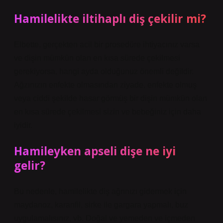
Hamilelikte iltihaplı diş çekilir mi?
Elbette, gerçekten acil bir prosedüre ihtiyacınız varsa
ve dişin mümkün olan en kısa sürede çekilmesi
gerekiyorsa, hangi ayda olduğunuz önemli değildir.
Ağzınızın enfekte olmasından ziyade, enfekte olmuş
veya ciddi şekilde hasar görmüş bir dişin mümkün olan
en kısa sürede çekilmesi sizin ve bebeğiniz için daha
iyidir.
Hamileyken apseli dişe ne iyi
gelir?
Bu nedenle, hamilelikte diş ağrınızı gidermek için
maydanoz, karanfil, sirke ile gargara yapmalı, buz
uygulamalısınız, vb. Doğal ve yemeden ve içmeden