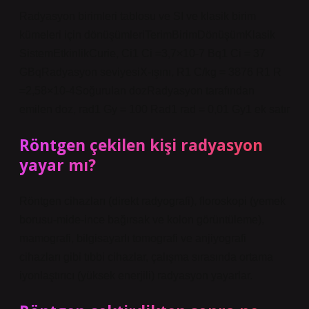
Radyasyon birimleri tablosu ve SI ve klasik birim
kümeleri için dönüşümleriTerimBirimDönüşümKlasik
SistemEtkinlikCurie, Ci1 Ci =3,7×10-7 Bq1 Ci = 37
GBqRadyasyon seviyesiX-ışını, R1 C/kg = 3876 R1 R
=2,58×10-4Soğurulan dozRadyasyon tarafından
emilen doz, rad1 Gy = 100 Rad1 rad = 0,01 Gy1 ek satır
Röntgen çekilen kişi radyasyon
yayar mı?
Röntgen cihazları (direkt radyografi), floroskopi (yemek
borusu-mide-ince bağırsak ve kolon görüntüleme),
mamografi, bilgisayarlı tomografi ve anjiyografi
cihazları gibi tıbbi cihazlar, çalışma sırasında ortama
iyonlaştırıcı (yüksek enerjili) radyasyon yayarlar.