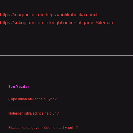
https://marpuccu.com
https://holikaholika.com.tr
https://sokoglam.com.tr
knight online
nttgame
Sitemap
Sidebar
Son Yazılar
Çöpe atılan atıklar ne oluyor ?
Ağustos 9, 2026
Noterden istifa edince ne olur ?
Ağustos 8, 2026
Fibabanka’da güvenli ödeme nasıl yapılır ?