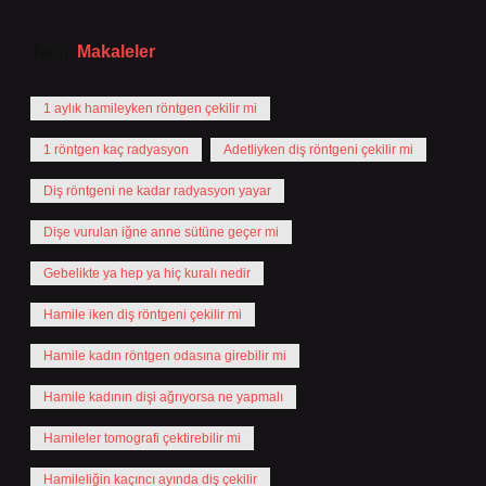
Tarih:
Makaleler
1 aylık hamileyken röntgen çekilir mi
1 röntgen kaç radyasyon
Adetliyken diş röntgeni çekilir mi
Diş röntgeni ne kadar radyasyon yayar
Dişe vurulan iğne anne sütüne geçer mi
Gebelikte ya hep ya hiç kuralı nedir
Hamile iken diş röntgeni çekilir mi
Hamile kadın röntgen odasına girebilir mi
Hamile kadının dişi ağrıyorsa ne yapmalı
Hamileler tomografi çektirebilir mi
Hamileliğin kaçıncı ayında diş çekilir