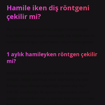
Hamile iken diş röntgeni
çekilir mi?
Diş hekimliğinde kullanılan röntgen cihazlarından
kaynaklanan radyasyon maruziyeti çok düşük olsa da
hamilelerin röntgen çektirmekten kaçınmaları gerekir.
1 aylık hamileyken röntgen çekilir
mi?
Hamileliğin ilk ayında teşhis/tedavi amaçlı çekilen
röntgen, düşük yapmaya veya doğmamış çocukta
fiziksel veya zihinsel engelliliğe neden olur mu?
HAYIR. Hamileliğin ilk ayında teşhis/tedavi amaçlı
çekilen röntgenlere maruz kalmak doğmamış çocukta
fiziksel veya zihinsel engelliliğe neden olmaz.