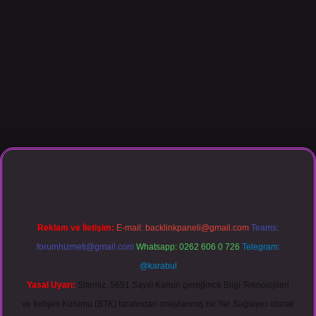
giriş
Reklam ve İletişim:
E-mail:
backlinkpaneli@gmail.com
Teams:
forumhizmeti@gmail.com
Whatsapp: 0262 606 0 726
Telegram:
@karabul
Yasal Uyarı:
Sitemiz, 5651 Sayılı Kanun gereğince Bilgi Teknolojileri
ve İletişim Kurumu (BTK) tarafından onaylanmış bir Yer Sağlayıcı olarak