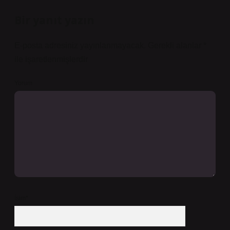
Bir yanıt yazın
E-posta adresiniz yayınlanmayacak.
Gerekli alanlar
*
ile işaretlenmişlerdir
Yorum
İsim*