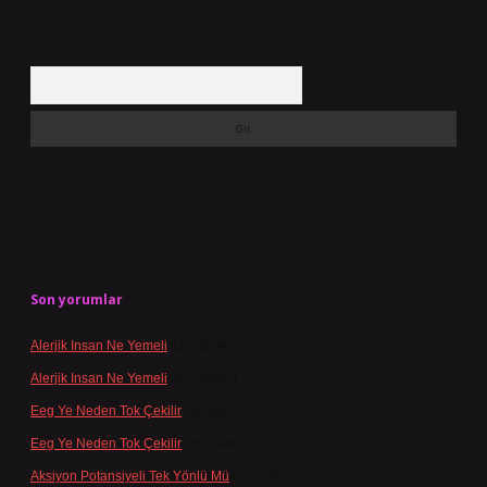
Arama
Son yorumlar
Alerjik Insan Ne Yemeli
için
admin
Alerjik Insan Ne Yemeli
için
Şengül
Eeg Ye Neden Tok Çekilir
için
admin
Eeg Ye Neden Tok Çekilir
için
Pala
Aksiyon Potansiyeli Tek Yönlü Mü
için
admin