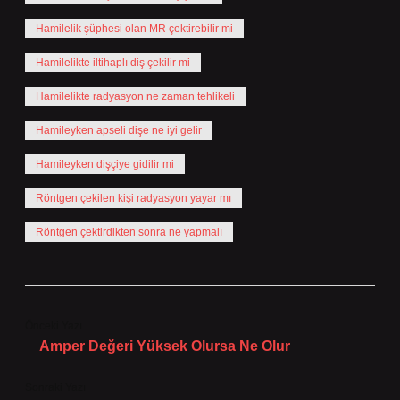
Hamilelik şüphesi olan MR çektirebilir mi
Hamilelikte iltihaplı diş çekilir mi
Hamilelikte radyasyon ne zaman tehlikeli
Hamileyken apseli dişe ne iyi gelir
Hamileyken dişçiye gidilir mi
Röntgen çekilen kişi radyasyon yayar mı
Röntgen çektirdikten sonra ne yapmalı
Önceki Yazı
Amper Değeri Yüksek Olursa Ne Olur
Sonraki Yazı