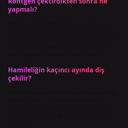
Röntgen çektirdikten sonra ne
yapmalı?
Röntgen sırasında odada kalırsanız, gereksiz
radyasyona maruz kalmaktan korunmak için kurşun
önlük giymeniz istenecektir. Röntgen çekildikten sonra;
genellikle normal aktivitelerinize devam edebilirsiniz.
Rutin röntgenlerin genellikle yan etkisi yoktur.
Hamileliğin kaçıncı ayında diş
çekilir?
Hamilelik sırasında kanal tedavisi gerekiyorsa, örneğin
diş çekimi, bunu 2. trimesterde gerçekleştirebiliriz.
Tedavi edilmeden diş apsesi gelişirse, bu sistemik
enfeksiyona yol açabilir. Bu ayrıca erken doğuma da
yol açabilir.