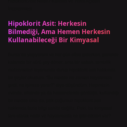
Hipoklorit Asit Nedir? Küresel ve Yerel Açıdan
İncelenmesi
Hipoklorit Asit: Herkesin
Bilmediği, Ama Hemen Herkesin
Kullanabileceği Bir Kimyasal
Bursa’da yaşıyorum ve her gün ofise giderken, genelde
kafamda bir sürü şey döner; ama bir sabah, temizlik
malzemeleri reyonunda durup hipoklorit asit hakkında
bir şeyler okudum. “Bu madde ne zaman hayatımıza
girdi, ne işimize yarar?” diye düşündüm. Hepimizin
evinde, ofisinde ya da hastanelerde gördüğü, kullandığı
bir madde olsa da, pek çoğumuz hipoklorit asit
hakkında fazla bilgi sahibi değiliz. Peki, bu kimyasal
tam olarak nedir ve hayatımızda ne gibi etkileri var?