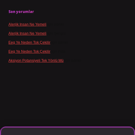
Son yorumlar
Alerjik Insan Ne Yemeli
için
admin
Alerjik Insan Ne Yemeli
için
Şengül
Eeg Ye Neden Tok Çekilir
için
admin
Eeg Ye Neden Tok Çekilir
için
Pala
Aksiyon Potansiyeli Tek Yönlü Mü
için
admin
sino giriş