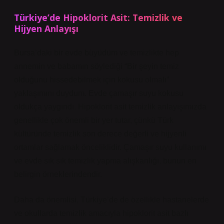
Türkiye’de Hipoklorit Asit: Temizlik ve
Hijyen Anlayışı
Bursa’daki bir evde büyüdüm ve temizlikte hep
annemin ve babamın söylediği “Bir şeyin temiz
olduğunu hissedebilmek için kokusu olmalı”
yaklaşımını duydum. Evde çamaşır suyu kokusu
oldukça yaygındı. Hipoklorit asit temizlik anlayışımızda
genellikle çok önemli bir yer tutar, çünkü Türk
kültüründe temizlik son derece değerli ve hijyenli
ortamlar sağlamak önceliklidir. Çamaşır suyu kullanımı
ve evde sık sık temizlik yapma alışkanlığı, bunun en
belirgin örneklerindendir.
Daha da önemlisi, Türkiye’de de özellikle hastanelerde
ve okullarda temizlik amacıyla hipoklorit asit bazlı