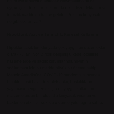
bizim için tehlikeli olabilecek kimyasallar olsa da,
uygun şekilde kullanıldıklarında etkili dezenfektanlar ve
temizlik maddeleri haline gelirler. Peki, bu kimyasalın
ne gibi etkileri var?
Hipoklorit Asit ve Temizlik: Küresel Kullanımı
Hipoklorit asit, tüm dünyada çok yaygın bir dezenfektan
olarak kullanılıyor. Birçok gelişmiş ülkede, özellikle
hastanelerde ve sağlık kurumlarında hijyenin
sağlanması için bu madde büyük bir öneme sahip.
Mesela Amerika’da, COVID-19 pandemisi sırasında,
hipoklorit asit bazlı dezenfektanlar, hastalıkların
yayılmasını engellemek için en yaygın kullanılan
malzemelerden biri oldu. Bu kimyasal, virüsleri ve
bakterileri etkili bir şekilde öldürme yeteneğine sahip.