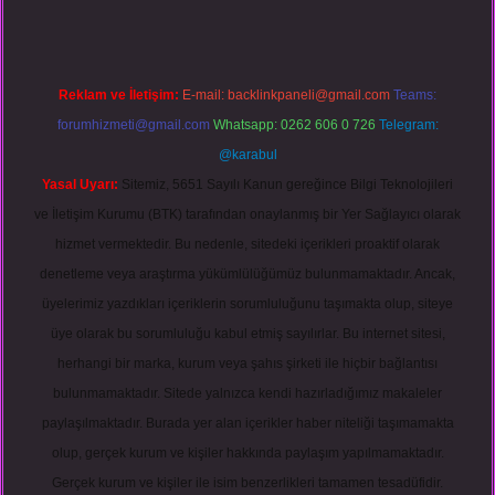
Reklam ve İletişim:
E-mail:
backlinkpaneli@gmail.com
Teams:
forumhizmeti@gmail.com
Whatsapp: 0262 606 0 726
Telegram:
@karabul
Yasal Uyarı:
Sitemiz, 5651 Sayılı Kanun gereğince Bilgi Teknolojileri
ve İletişim Kurumu (BTK) tarafından onaylanmış bir Yer Sağlayıcı olarak
hizmet vermektedir. Bu nedenle, sitedeki içerikleri proaktif olarak
denetleme veya araştırma yükümlülüğümüz bulunmamaktadır. Ancak,
üyelerimiz yazdıkları içeriklerin sorumluluğunu taşımakta olup, siteye
üye olarak bu sorumluluğu kabul etmiş sayılırlar. Bu internet sitesi,
herhangi bir marka, kurum veya şahıs şirketi ile hiçbir bağlantısı
bulunmamaktadır. Sitede yalnızca kendi hazırladığımız makaleler
paylaşılmaktadır. Burada yer alan içerikler haber niteliği taşımamakta
olup, gerçek kurum ve kişiler hakkında paylaşım yapılmamaktadır.
Gerçek kurum ve kişiler ile isim benzerlikleri tamamen tesadüfidir.