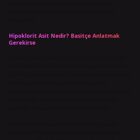
Hadi gelin, hem Türkiye’den hem de dünyadan
örneklerle bu maddeni küresel ve yerel etkilerini
inceleyelim.
Hipoklorit Asit Nedir? Basitçe Anlatmak
Gerekirse
Hipoklorit asit, kimyasal olarak “HOCl” ile temsil edilir
ve genellikle sodyum hipoklorit (çamaşır suyu) ve klor
gazı ile ilişkili bir bileşiktir. Suya eklenmesiyle oluşur ve
temizlik, dezenfeksiyon, hatta bazı su arıtma
süreçlerinde kullanılır. Yani, aslında hayatımızın önemli
bir parçasıdır, ama biz bunu çoğu zaman “çamaşır
suyu” gibi daha tanıdık ürünlerle ilişkilendiririz.
Aslında, hipoklorit asit, su ve klorun birleşmesiyle
ortaya çıkar. Sodyum hipoklorit ve klor gazı, bazen