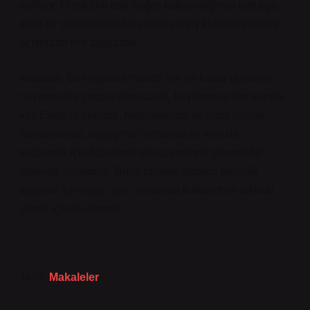
ediliyor. Hipoklorit asit, doğru kullanıldığında oldukça
etkili bir dezenfektandır, ancak yanlış kullanımı sağlık
açısından risk taşıyabilir.
Kısacası, bu kimyasal madde her ne kadar gündelik
hayatımızda yaygın olmasa da, hayatımızın her anında
var. Evde, iş yerinde, hastanelerde ve hatta yüzme
havuzlarında, sağlığımızı korumak ve temizlik
sağlamak için hipoklorit asit sayesinde güvenli bir
ortamda yaşıyoruz. Bunu bilmek, sadece temizlik
yapmak için değil, aynı zamanda kullanırken dikkatli
olmak için de önemli.
Tarih:
Makaleler