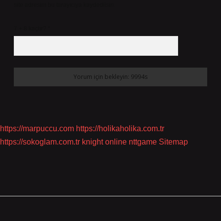
site adresim bu tarayıcıya kaydedilsin.
7 + 8 kaçtır?
*
https://marpuccu.com
https://holikaholika.com.tr
https://sokoglam.com.tr
knight online
nttgame
Sitemap