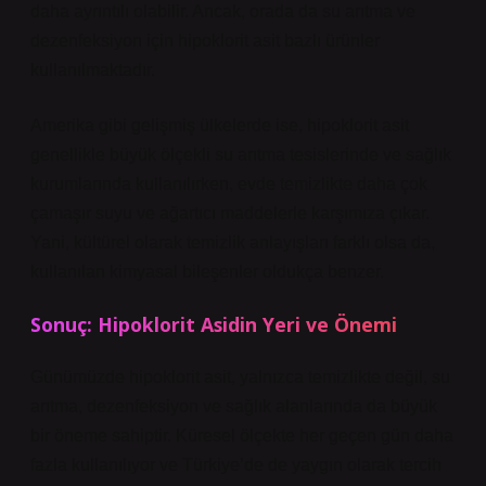
daha ayrıntılı olabilir. Ancak, orada da su arıtma ve
dezenfeksiyon için hipoklorit asit bazlı ürünler
kullanılmaktadır.
Amerika gibi gelişmiş ülkelerde ise, hipoklorit asit
genellikle büyük ölçekli su arıtma tesislerinde ve sağlık
kurumlarında kullanılırken, evde temizlikte daha çok
çamaşır suyu ve ağartıcı maddelerle karşımıza çıkar.
Yani, kültürel olarak temizlik anlayışları farklı olsa da,
kullanılan kimyasal bileşenler oldukça benzer.
Sonuç: Hipoklorit Asidin Yeri ve Önemi
Günümüzde hipoklorit asit, yalnızca temizlikte değil, su
arıtma, dezenfeksiyon ve sağlık alanlarında da büyük
bir öneme sahiptir. Küresel ölçekte her geçen gün daha
fazla kullanılıyor ve Türkiye’de de yaygın olarak tercih