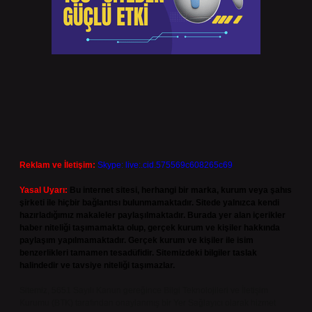
Reklam ve İletişim:
Skype: live:.cid.575569c608265c69
Yasal Uyarı:
Bu internet sitesi, herhangi bir marka, kurum veya şahıs
şirketi ile hiçbir bağlantısı bulunmamaktadır. Sitede yalnızca kendi
hazırladığımız makaleler paylaşılmaktadır. Burada yer alan içerikler
haber niteliği taşımamakta olup, gerçek kurum ve kişiler hakkında
paylaşım yapılmamaktadır. Gerçek kurum ve kişiler ile isim
benzerlikleri tamamen tesadüfidir. Sitemizdeki bilgiler taslak
halindedir ve tavsiye niteliği taşımazlar.
Sitemiz, 5651 Sayılı Kanun gereğince Bilgi Teknolojileri ve İletişim
Kurumu (BTK) tarafından onaylanmış bir Yer Sağlayıcı olarak hizmet