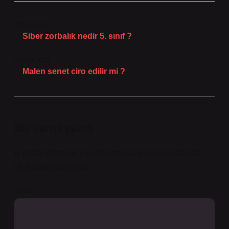
Önceki Yazı
Siber zorbalık nedir 5. sınıf ?
Sonraki Yazı
Malen senet ciro edilir mi ?
Bir yanıt yazın
E-posta adresiniz yayınlanmayacak.
Gerekli alanlar
*
ile işaretlenmişlerdir
Yorum