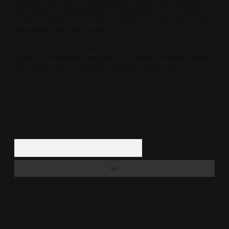
vermektedir. Bu nedenle, sitedeki içerikleri proaktif olarak denetleme
veya araştırma yükümlülüğümüz bulunmamaktadır. Ancak, üyelerimiz
yazdıkları içeriklerin sorumluluğunu taşımakta olup, siteye üye olarak bu
sorumluluğu kabul etmiş sayılırlar.
Hukuka ve yasal düzenlemelere aykırı olduğunu düşündüğünüz
içerikleri,
backlinkpanelicomtr@gmail.com
adresine bildirmeniz halinde,
ilgili içerikler yasal süre içerisinde sitemizden kaldırılacaktır.
Arama