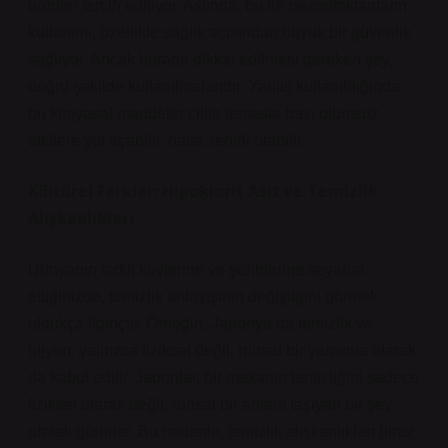
ürünler tercih ediliyor. Aslında, bu tür dezenfektanların
kullanımı, özellikle sağlık açısından büyük bir güvenlik
sağlıyor. Ancak burada dikkat edilmesi gereken şey,
doğru şekilde kullanılmalarıdır. Yanlış kullanıldığında
bu kimyasal maddeler ciltle temasta bazı olumsuz
etkilere yol açabilir, hatta zehirli olabilir.
Kültürel Farklar: Hipoklorit Asit ve Temizlik
Alışkanlıkları
Dünyanın farklı köylerine ve şehirlerine seyahat
ettiğinizde, temizlik anlayışının değiştiğini görmek
oldukça ilginçtir. Örneğin, Japonya’da temizlik ve
hijyen, yalnızca fiziksel değil, ruhsal bir yansıma olarak
da kabul edilir. Japonlar, bir mekanın temizliğini sadece
fiziksel olarak değil, ruhsal bir anlam taşıyan bir şey
olarak görürler. Bu nedenle, temizlik alışkanlıkları biraz