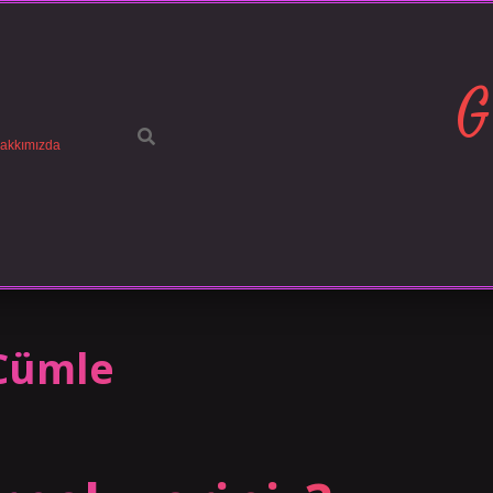
G
akkımızda
Cümle