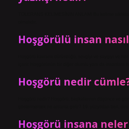
TOLERANS KELİMESİNİN ANLAMI Bu kelime sıklıkla tole
olmalıdır.
Hoşgörülü insan nasıl
Hoşgörü kavramı dürüstlüğü, sevgiyi ve saygıyı ve he
içerir. Hoşgörünün bir diğer olumlu yanı da insanlara h
Hoşgörü nedir cümle
Hoşgörü nedir? Hoşgörü, başkalarının düşünce ve görü
göstermemek ne anlama gelir? 19. yüzyıldan beri, dini 
Hoşgörü insana neler