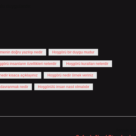
lu duygulardır.
enin doğru yazılışı nedir
Hoşgörü bir duygu mudur
görü insanların özellikleri nelerdir
Hoşgörü kuralları nelerdir
edir kısaca açıklayınız
Hoşgörü nedir örnek veriniz
 davranmak nedir
Hoşgörülü insan nasıl olmalıdır
Sonraki Yaz