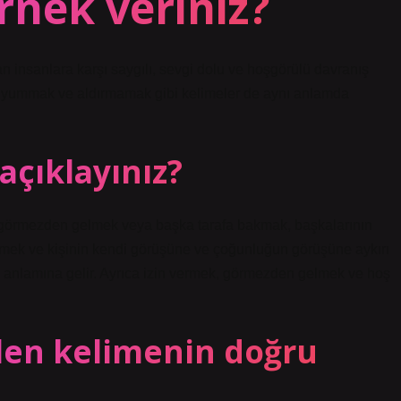
rnek veriniz?
 insanlara karşı saygılı, sevgi dolu ve hoşgörülü davranış
yummak ve aldırmamak gibi kelimeler de aynı anlamda
açıklayınız?
 görmezden gelmek veya başka tarafa bakmak, başkalarının
rmek ve kişinin kendi görüşüne ve çoğunluğun görüşüne aykırı
k anlamına gelir. Ayrıca izin vermek, görmezden gelmek ve hoş
len kelimenin doğru