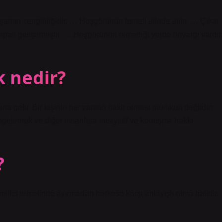
şamın zenginliğidir. … Hoşgörünün temeli ailede atılır. … Çıkar
pati geliştirmiştir. … Hoşgörünün olmadığı yerde önyargı vardır
 nedir?
na gelir. Bir kişinin her zaman haklı olması mümkün değildir;
engelemek ve diğer insanlara inisiyatif ve konuşma hakkı
?
let temelinde ayırmadan herkese karşı anlayışlı olma halidir.