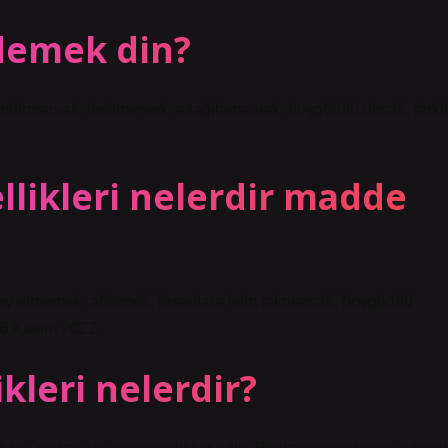
demek din?
andırmamak, incitmemek, aşağılamamak, hoşgörülü olmak, farklı
llikleri nelerdir madde
alay etmemek, affetmek, insanlara isim takmamak, hoşgörülü
16 Kasım 2022
kleri nelerdir?