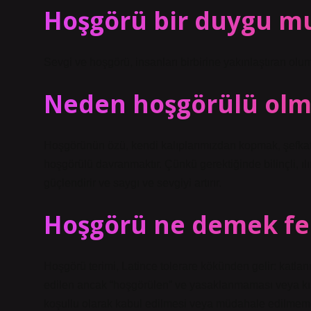
Hoşgörü bir duygu m
Sevgi ve hoşgörü, insanları birbirine yakınlaştıran olum
Neden hoşgörülü olma
Hoşgörünün özü, kendi kalıplarımızdan kopmak, şefkat
hoşgörülü davranmaktır. Çünkü gerektiğinde bilinçli, ıl
güçlendirir ve saygı ve sevgiyi artırır.
Hoşgörü ne demek fe
Hoşgörü terimi, Latince tolerare kökünden gelir: katl
edilen ancak “hoşgörülen” ve yasaklanmaması veya kı
koşullu olarak kabul edilmesi veya müdahale edilmeme