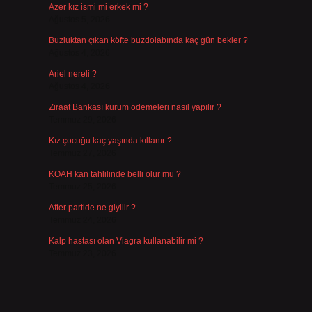
Azer kız ismi mi erkek mi ?
Ağustos 5, 2026
Buzluktan çıkan köfte buzdolabında kaç gün bekler ?
Ağustos 4, 2026
Ariel nereli ?
Ağustos 4, 2026
Ziraat Bankası kurum ödemeleri nasıl yapılır ?
Temmuz 29, 2026
Kız çocuğu kaç yaşında kıllanır ?
Temmuz 27, 2026
KOAH kan tahlilinde belli olur mu ?
Temmuz 25, 2026
After partide ne giyilir ?
Temmuz 24, 2026
Kalp hastası olan Viagra kullanabilir mi ?
Temmuz 23, 2026