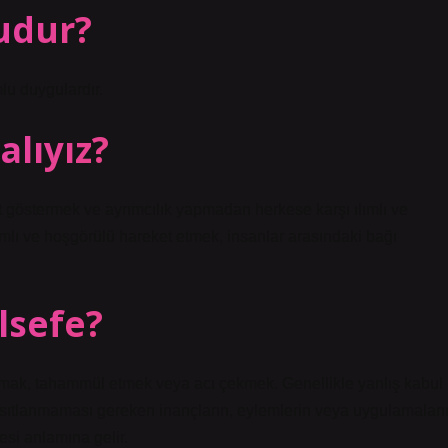
udur?
lu duygulardır.
lıyız?
 göstermek ve ayrımcılık yapmadan herkese karşı ılımlı ve
ımlı ve hoşgörülü hareket etmek, insanlar arasındaki bağı
lsefe?
anmak, tahammül etmek veya acı çekmek. Genellikle yanlış kabul
sıtlanmaması gereken inançların, eylemlerin veya uygulamaları
si anlamına gelir.