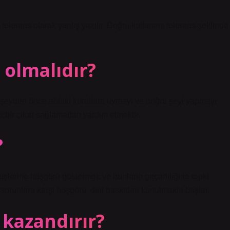
rans olarak yanlış yazılır. Doğru kullanımı tolerans şeklinde
 olmalıdır?
r şeyden önce ahlaki kurallara uymayı ve doğru şeyi yapmayı
içbir çıkar sağlamadan yardım etmektir.
?
şlerine hoşgörü göstermek ve bunların geçerliliğine tepki
sorunlara karşı hoşgörü, dini baskıdan kurtulmakla başlar.
 kazandırır?