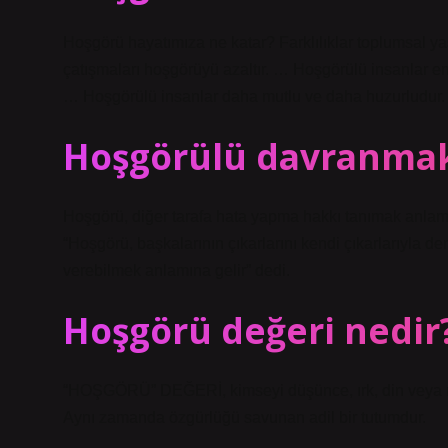
Hoşgörü hayatımıza ne katar? Farklılıklar toplumsal ya
çatışmaları hoşgörüyü azaltır. … Hoşgörülü insanlar em
… Hoşgörülü insanlar daha mutlu ve daha huzurludur.
Hoşgörülü davranmak
Hoşgörü, diğer tarafa hata yapma hakkı tanımak anlamı
“Hoşgörü, başkalarının çıkarlarını kendi çıkarlarıyla d
verebilmek anlamına gelir” dedi.
Hoşgörü değeri nedir
“HOŞGÖRÜ” DEĞERİ, kimseyi düşünce, ırk, din veya mil
Aynı zamanda özgürlüğü savunan adil bir tutumdur.