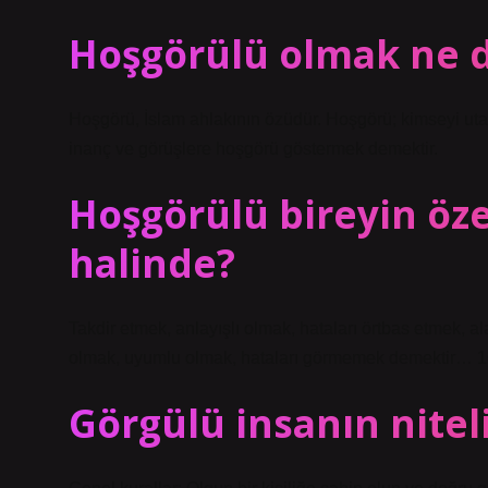
Hoşgörülü olmak ne 
Hoşgörü, İslam ahlakının özüdür. Hoşgörü; kimseyi ut
inanç ve görüşlere hoşgörü göstermek demektir.
Hoşgörülü bireyin öze
halinde?
Takdir etmek, anlayışlı olmak, hataları örtbas etmek, 
olmak, uyumlu olmak, hataları görmemek demektir… 
Görgülü insanın niteli