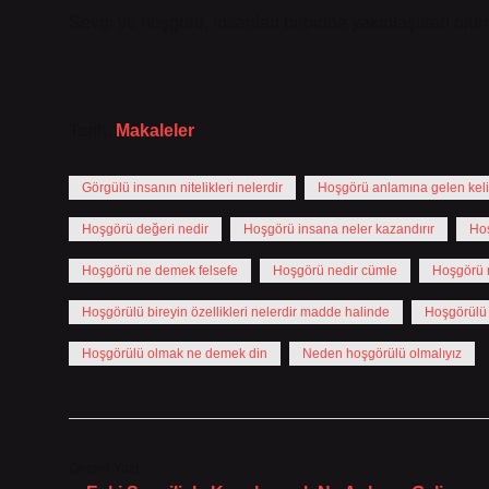
Sevgi ve hoşgörü, insanları birbirine yakınlaştıran olum
Tarih:
Makaleler
Görgülü insanın nitelikleri nelerdir
Hoşgörü anlamına gelen kelim
Hoşgörü değeri nedir
Hoşgörü insana neler kazandırır
Hoş
Hoşgörü ne demek felsefe
Hoşgörü nedir cümle
Hoşgörü n
Hoşgörülü bireyin özellikleri nelerdir madde halinde
Hoşgörülü
Hoşgörülü olmak ne demek din
Neden hoşgörülü olmalıyız
Önceki Yazı