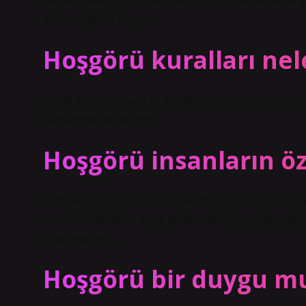
Genel kurallar: Olgun bir kişiliğe sahip olun ve doğru
davranışlardan kaçının.
Hoşgörü kuralları nel
Genel kurallar: Olgun bir kişiliğe sahip olun ve doğru
davranışlardan kaçının.
Hoşgörü insanların öze
Erdemli bir insan davranışı olan “hoşgörü”, başkaların
vermek, farklılıklara saygı göstermek, çoğunluğun gör
anlamına gelir.
Hoşgörü bir duygu m