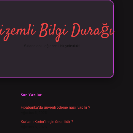
izemli Bilgi Durağı
Sırlarla dolu eğlenceli bir yolculuk!
Sidebar
vdcasino giriş
Son Yazılar
Fibabanka’da güvenli ödeme nasıl yapılır ?
Ağustos 6, 2026
Kur’an-ı Kerim’i niçin önemlidir ?
Ağustos 6, 2026