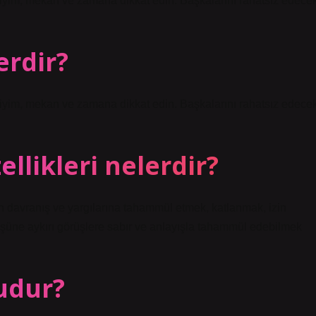
 giyim, mekan ve zamana dikkat edin. Başkalarını rahatsız edece
erdir?
 giyim, mekan ve zamana dikkat edin. Başkalarını rahatsız edece
llikleri nelerdir?
ın davranış ve yargılarına tahammül etmek, katlanmak, izin
üşüne aykırı görüşlere sabır ve anlayışla tahammül edebilmek
udur?