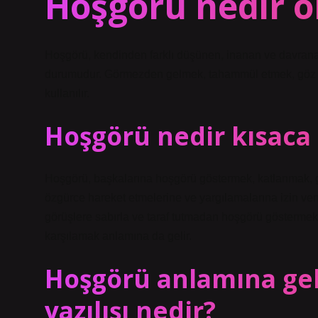
Hoşgörü nedir ö
Hoşgörü, kendinden farklı düşünen, inanan ve davranan
durumudur. Görmezden gelmek, tahammül etmek, göz 
kullanılır.
Hoşgörü nedir kısaca 
Hoşgörü, başkalarına hoşgörü göstermek, katlanmak,
özgürce hareket etmelerine ve yargılamalarına izin ve
görüşlere sabırla ve taraf tutmadan hoşgörü gösterme
karşılamak anlamına da gelir.
Hoşgörü anlamına ge
yazılışı nedir?