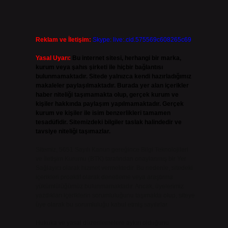
.
Reklam ve İletişim:
Skype: live:.cid.575569c608265c69
Yasal Uyarı:
Bu internet sitesi, herhangi bir marka,
kurum veya şahıs şirketi ile hiçbir bağlantısı
bulunmamaktadır. Sitede yalnızca kendi hazırladığımız
makaleler paylaşılmaktadır. Burada yer alan içerikler
haber niteliği taşımamakta olup, gerçek kurum ve
kişiler hakkında paylaşım yapılmamaktadır. Gerçek
kurum ve kişiler ile isim benzerlikleri tamamen
tesadüfidir. Sitemizdeki bilgiler taslak halindedir ve
tavsiye niteliği taşımazlar.
Sitemiz, 5651 Sayılı Kanun gereğince Bilgi Teknolojileri
ve İletişim Kurumu (BTK) tarafından onaylanmış bir Yer
Sağlayıcı olarak hizmet vermektedir. Bu nedenle, sitedeki
içerikleri proaktif olarak denetleme veya araştırma
yükümlülüğümüz bulunmamaktadır. Ancak, üyelerimiz
yazdıkları içeriklerin sorumluluğunu taşımakta olup, siteye
üye olarak bu sorumluluğu kabul etmiş sayılırlar.
Hukuka ve yasal düzenlemelere aykırı olduğunu