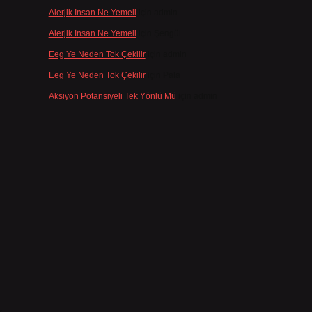
Alerjik Insan Ne Yemeli
için
admin
Alerjik Insan Ne Yemeli
için
Şengül
Eeg Ye Neden Tok Çekilir
için
admin
Eeg Ye Neden Tok Çekilir
için
Pala
Aksiyon Potansiyeli Tek Yönlü Mü
için
admin