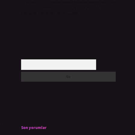
düşündüğünüz içerikleri,
backlinkpanelicomtr@gmail.com
adresine bildirmeniz halinde, ilgili içerikler yasal süre
içerisinde sitemizden kaldırılacaktır.
Arama
n
Son yorumlar