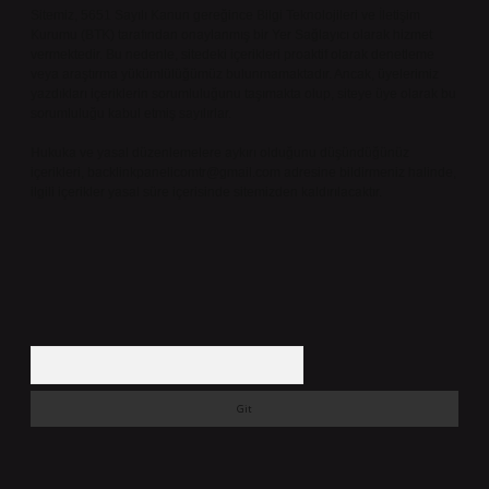
Sitemiz, 5651 Sayılı Kanun gereğince Bilgi Teknolojileri ve İletişim
Kurumu (BTK) tarafından onaylanmış bir Yer Sağlayıcı olarak hizmet
vermektedir. Bu nedenle, sitedeki içerikleri proaktif olarak denetleme
veya araştırma yükümlülüğümüz bulunmamaktadır. Ancak, üyelerimiz
yazdıkları içeriklerin sorumluluğunu taşımakta olup, siteye üye olarak bu
sorumluluğu kabul etmiş sayılırlar.
Hukuka ve yasal düzenlemelere aykırı olduğunu düşündüğünüz
içerikleri,
backlinkpanelicomtr@gmail.com
adresine bildirmeniz halinde,
ilgili içerikler yasal süre içerisinde sitemizden kaldırılacaktır.
Arama