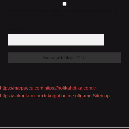
Daha sonraki yorumlarımda kullanılması için adım, e-posta adresim ve
site adresim bu tarayıcıya kaydedilsin.
7 + 8 kaçtır?
*
https://marpuccu.com
https://holikaholika.com.tr
https://sokoglam.com.tr
knight online
nttgame
Sitemap