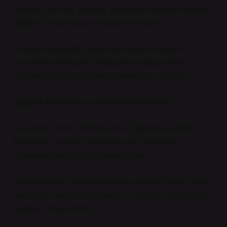
süreçtir. “Irzı kırık” durumu, bireyin ve toplumun değişen
ilişkileri çerçevesinde yeniden tanımlanır.
Ontolojik perspektif, okuyucuya birey ve toplum
arasındaki etkileşimin, kırılganlık ve dayanıklılık
arasındaki ince çizgiyi nasıl belirlediğini gösterir.
Çağdaş Örnekler ve Kuramsal Modeller
Kuramsal model: Feminist etik ve toplumsal adalet
kuramları, “ırzı kırık” kavramını güç, cinsiyet ve
toplumsal normlar bağlamında inceler.
Çağdaş örnek: Sosyal medyada yaşanan iftiralar, siber
zorbalık ve mahremiyet ihlalleri, “ırzı kırık” metaforunun
çağdaş izdüşümleridir.