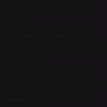
Etik, doğru ve yanlışın, iyi ve kötü eylemlerin
sorgulandığı alandır. “Irzı kırık” terimi, bir eylemin
yalnızca bireysel değil, toplumsal boyutunu da
vurgular:
Kant’ın ödev etiği: Eylemler, sonuçlardan bağımsız
olarak evrensel bir yasa gözetilerek
değerlendirilmelidir. Bir kişinin “ırzını kırmak”, bu açıdan
her zaman yanlış bir eylemdir çünkü insanın onuru her
durumda korunmalıdır.
Mill’in fayda etiği: Toplum genelindeki mutluluğu
maksimize eden eylemler doğru kabul edilir. Burada
etik ikilem, bireysel zarar ve toplumsal fayda arasında
şekillenir: bir ihlal kısa vadede bireysel onuru
zedeleyebilir, ama toplumsal düzeni korumak için
yaptırım gerekli görülebilir.