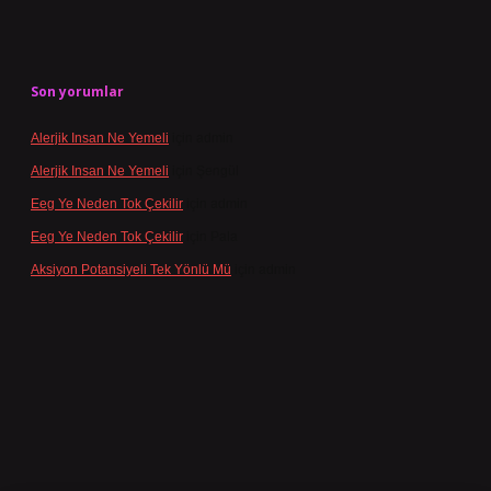
Son yorumlar
Alerjik Insan Ne Yemeli
için
admin
Alerjik Insan Ne Yemeli
için
Şengül
Eeg Ye Neden Tok Çekilir
için
admin
Eeg Ye Neden Tok Çekilir
için
Pala
Aksiyon Potansiyeli Tek Yönlü Mü
için
admin