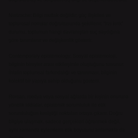
Nietzsche: Bilgi mutlak değildir; güç ilişkileri ve
toplumsal normlar doğrultusunda şekillenir. “Irzı kırık”
durumu, toplumun hangi davranışları suç saydığına
göre tanımlanır ve değişkenlik gösterir.
Contemporary epistemology: Sosyal epistemoloji,
bilginin bireyler arası etkileşimle oluştuğunu savunur.
İhlalin toplumsal farkındalığı ve tanınması, bilginin
kolektif bir yapıya sahip olduğunu gösterir.
Roman, medya veya sosyal ağlarda bir kişinin onuruna
yönelik iddialar, epistemik sorumluluk ile etik
sorumluluğun kesiştiği noktaları ortaya çıkarır. Doğru
bilgiye ulaşmak, sadece gerçekleri öğrenmek değil,
aynı zamanda eylemlerin etik boyutunu anlamakla da