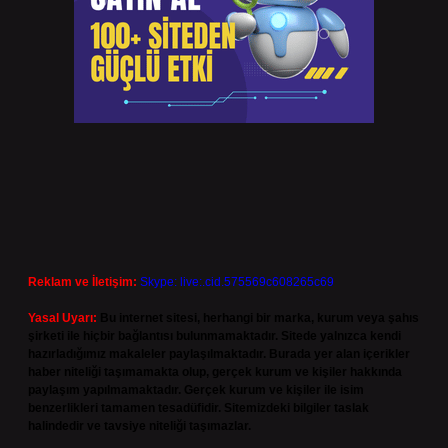
Reklam ve İletişim:
Skype: live:.cid.575569c608265c69
Yasal Uyarı:
Bu internet sitesi, herhangi bir marka, kurum veya şahıs
şirketi ile hiçbir bağlantısı bulunmamaktadır. Sitede yalnızca kendi
hazırladığımız makaleler paylaşılmaktadır. Burada yer alan içerikler
haber niteliği taşımamakta olup, gerçek kurum ve kişiler hakkında
paylaşım yapılmamaktadır. Gerçek kurum ve kişiler ile isim
benzerlikleri tamamen tesadüfidir. Sitemizdeki bilgiler taslak
halindedir ve tavsiye niteliği taşımazlar.