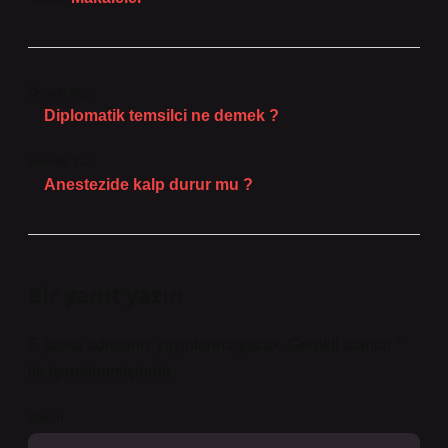
Önceki Yazı
Diplomatik temsilci ne demek ?
Sonraki Yazı
Anestezide kalp durur mu ?
Bir yanıt yazın
E-posta adresiniz yayınlanmayacak.
Gerekli alanlar
*
ile işaretlenmişlerdir
Yorum