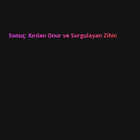
Bu vurgular, okuyucuyu kendi yaşamındaki etik ve
epistemik seçimlerini sorgulamaya yönlendirir.
Sonuç: Kırılan Onur ve Sorgulayan Zihin
“IRZI kırık ne demek TDK?” sorusu, sadece bir tanım
arayışından öte, insanın varoluşunu, bilgiye ulaşma
biçimini ve etik sınırlarını sorgulayan bir kapıdır. Etik
perspektif, birey ve toplum arasındaki sorumlulukları;
epistemoloji, doğru bilgiye ulaşmanın yollarını; ontoloji
ise bireyin kırılgan varoluşunu açığa çıkarır.
Okuyucu, bu kavram üzerinden kendini sorgular:
İnsan onuru, hangi eylemlerle korunur veya zedelenir?