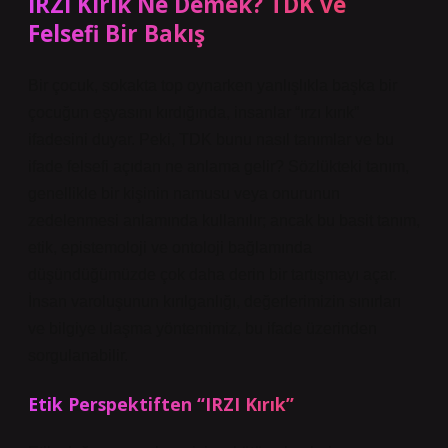
IRZI Kırık Ne Demek? TDK ve
Felsefi Bir Bakış
Bir çocuk, sokakta top oynarken yanlışlıkla başka bir
çocuğun eşyasını kırdığında, insanlar “ırzı kırık”
ifadesini duyar. Peki, TDK bunu nasıl tanımlar ve bu
ifade felsefi açıdan ne anlama gelir? Sözlükteki tanım,
genellikle bir kişinin namusu veya onurunun
zedelenmesi anlamında kullanılır; ancak bu basit tanım,
etik, epistemoloji ve ontoloji bağlamında
düşündüğümüzde çok daha derin bir tartışmayı açar.
İnsan varoluşunun kırılganlığı, değerlerimizin sınırları
ve bilgiye ulaşma yöntemimiz, bu ifade üzerinden
sorgulanabilir.
Etik Perspektiften “IRZI Kırık”