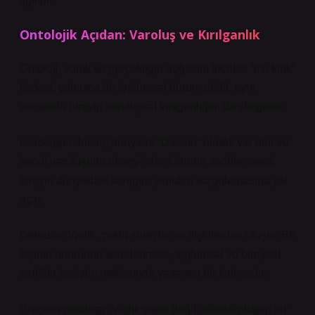
ilgilidir.
Ontolojik Açıdan: Varoluş ve Kırılganlık
Ontoloji, varlık ve gerçekliğin doğasını inceler. “Irzı kırık”
ifadesi, yalnızca bir toplumsal durum değil, aynı
zamanda bireyin varoluşsal kırılganlığını da simgeler.
Heidegger: İnsan, dünyada “Dasein” olarak var olur ve
kendi varoluşunu deneyimler. Onurun zedelenmesi,
bireyin dünyadaki varlığını yeniden sorgulamasına yol
açar.
Deleuze: Varlık, çoklu süreçler ve ilişkilerden oluşur. Bir
kişinin onurunun zedelenmesi, toplumsal ve bireysel
varlığın kesişim noktasında yaşanan bir kırılmadır.
Process ontology: Varlık statik değil, sürekli oluşan bir