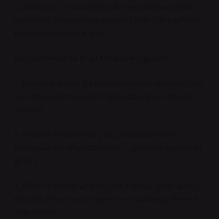
Dijital literatür: İnteraktif ve çok perspektifli anlatımlar,
toplumdaki bireysel onur ihlallerini farklı bakış açılarıyla
keşfetmemize olanak tanır.
Etik İkilemler ve Bilgi Kuramı Vurguları
1. İftira ve doğruluk: Bir kişinin onurunun zedelendiğine
dair iddialar, hem etik hem de epistemik sorumluluk
gerektirir.
2. Bireysel ve toplumsal çıkar çatışması: Onurun
korunması ile toplum düzeninin sağlanması arasındaki
gerilim.
3. Bilinçli eylemler ve sonuçları: Kant ve contemporary
ethicists, ihlalin hem bireysel hem toplumsal etkilerini
değerlendirir.