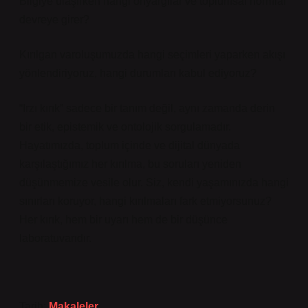
Bilgiye ulaşırken hangi önyargılar ve toplumsal normlar
devreye girer?
Kırılgan varoluşumuzda hangi seçimleri yaparken akışı
yönlendiriyoruz, hangi durumları kabul ediyoruz?
“Irzı kırık” sadece bir tanım değil, aynı zamanda derin
bir etik, epistemik ve ontolojik sorgulamadır.
Hayatımızda, toplum içinde ve dijital dünyada
karşılaştığımız her kırılma, bu soruları yeniden
düşünmemize vesile olur. Siz, kendi yaşamınızda hangi
sınırları koruyor, hangi kırılmaları fark etmiyorsunuz?
Her kırık, hem bir uyarı hem de bir düşünce
laboratuvarıdır.
Tarih:
Makaleler