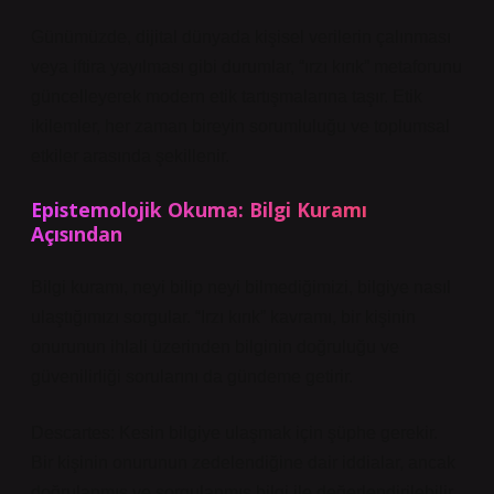
Günümüzde, dijital dünyada kişisel verilerin çalınması
veya iftira yayılması gibi durumlar, “ırzı kırık” metaforunu
güncelleyerek modern etik tartışmalarına taşır. Etik
ikilemler, her zaman bireyin sorumluluğu ve toplumsal
etkiler arasında şekillenir.
Epistemolojik Okuma: Bilgi Kuramı
Açısından
Bilgi kuramı
, neyi bilip neyi bilmediğimizi, bilgiye nasıl
ulaştığımızı sorgular. “Irzı kırık” kavramı, bir kişinin
onurunun ihlali üzerinden bilginin doğruluğu ve
güvenilirliği sorularını da gündeme getirir.
Descartes: Kesin bilgiye ulaşmak için şüphe gerekir.
Bir kişinin onurunun zedelendiğine dair iddialar, ancak
doğrulanmış ve sorgulanmış bilgi ile değerlendirilebilir.