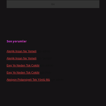
Son yorumlar
Alerjik Insan Ne Yemeli
için
admin
Alerjik Insan Ne Yemeli
için
Şengül
Eeg Ye Neden Tok Çekilir
için
admin
Eeg Ye Neden Tok Çekilir
için
Pala
Aksiyon Potansiyeli Tek Yönlü Mü
için
admin