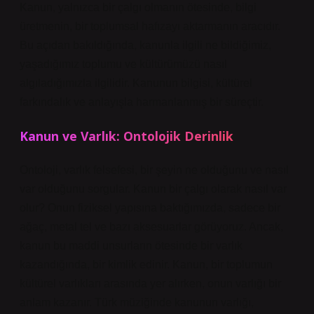
Kanun, yalnızca bir çalgı olmanın ötesinde, bilgi
üretmenin, bir toplumsal hafızayı aktarmanın aracıdır.
Bu açıdan bakıldığında, kanunla ilgili ne bildiğimiz,
yaşadığımız toplumu ve kültürümüzü nasıl
algıladığımızla ilgilidir. Kanunun bilgisi, kültürel
farkındalık ve anlayışla harmanlanmış bir süreçtir.
Kanun ve Varlık: Ontolojik Derinlik
Ontoloji, varlık felsefesi, bir şeyin ne olduğunu ve nasıl
var olduğunu sorgular. Kanun bir çalgı olarak nasıl var
olur? Onun fiziksel yapısına baktığımızda, sadece bir
ağaç, metal tel ve bazı aksesuarlar görüyoruz. Ancak,
kanun bu maddi unsurların ötesinde bir varlık
kazandığında, bir kimlik edinir. Kanun, bir toplumun
kültürel varlıkları arasında yer alırken, onun varlığı bir
anlam kazanır. Türk müziğinde kanunun varlığı,