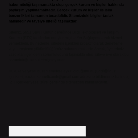
haber niteliği taşımamakta olup, gerçek kurum ve kişiler hakkında
paylaşım yapılmamaktadır. Gerçek kurum ve kişiler ile isim
benzerlikleri tamamen tesadüfidir. Sitemizdeki bilgiler taslak
halindedir ve tavsiye niteliği taşımazlar.
Sitemiz, 5651 Sayılı Kanun gereğince Bilgi Teknolojileri ve İletişim
Kurumu (BTK) tarafından onaylanmış bir Yer Sağlayıcı olarak hizmet
vermektedir. Bu nedenle, sitedeki içerikleri proaktif olarak denetleme
veya araştırma yükümlülüğümüz bulunmamaktadır. Ancak, üyelerimiz
yazdıkları içeriklerin sorumluluğunu taşımakta olup, siteye üye olarak bu
sorumluluğu kabul etmiş sayılırlar.
Hukuka ve yasal düzenlemelere aykırı olduğunu düşündüğünüz
içerikleri,
backlinkpanelicomtr@gmail.com
adresine bildirmeniz halinde,
ilgili içerikler yasal süre içerisinde sitemizden kaldırılacaktır.
Arama