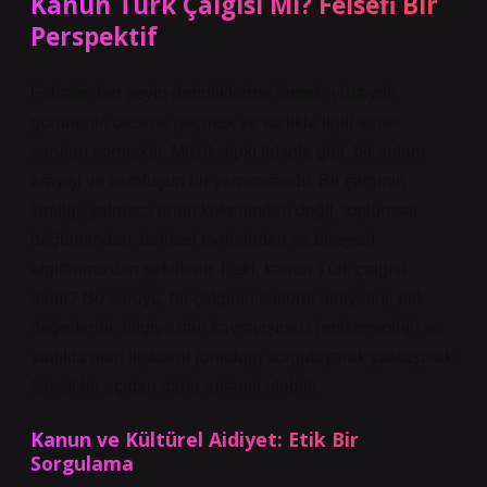
Kanun Türk Çalgısı Mı? Felsefi Bir
Perspektif
Felsefe, her şeyin derinliklerine inmek, yüzeyde
görünenin ötesine geçmek ve varlıkla ilgili temel
soruları sormaktır. Müzik, tıpkı felsefe gibi, bir anlam
arayışı ve varoluşun bir yansımasıdır. Bir çalgının
kimliği, yalnızca onun kökeninden değil, toplumsal
bağlamından, tarihsel evriminden ve bireysel
algılarımızdan şekillenir. Peki, kanun Türk çalgısı
mıdır? Bu soruya, bir çalgının kültürel aidiyetini, etik
değerlerini, bilgiye dair kavrayışımızı (epistemoloji) ve
varlıkla olan ilişkisini (ontoloji) sorgulayarak yaklaşmak
felsefi bir açıdan daha anlamlı olabilir.
Kanun ve Kültürel Aidiyet: Etik Bir
Sorgulama