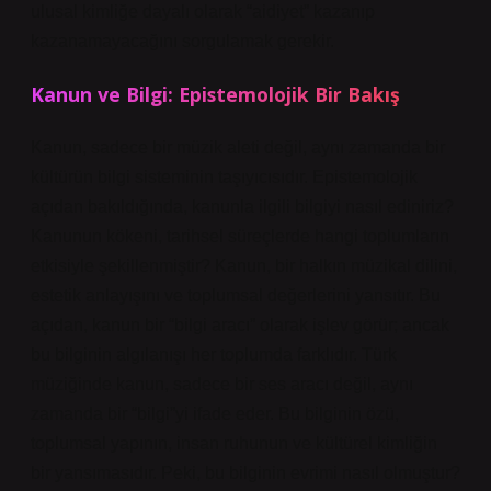
ulusal kimliğe dayalı olarak “aidiyet” kazanıp
kazanamayacağını sorgulamak gerekir.
Kanun ve Bilgi: Epistemolojik Bir Bakış
Kanun, sadece bir müzik aleti değil, aynı zamanda bir
kültürün bilgi sisteminin taşıyıcısıdır. Epistemolojik
açıdan bakıldığında, kanunla ilgili bilgiyi nasıl ediniriz?
Kanunun kökeni, tarihsel süreçlerde hangi toplumların
etkisiyle şekillenmiştir? Kanun, bir halkın müzikal dilini,
estetik anlayışını ve toplumsal değerlerini yansıtır. Bu
açıdan, kanun bir “bilgi aracı” olarak işlev görür; ancak
bu bilginin algılanışı her toplumda farklıdır. Türk
müziğinde kanun, sadece bir ses aracı değil, aynı
zamanda bir “bilgi”yi ifade eder. Bu bilginin özü,
toplumsal yapının, insan ruhunun ve kültürel kimliğin
bir yansımasıdır. Peki, bu bilginin evrimi nasıl olmuştur?