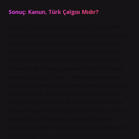
Sonuç: Kanun, Türk Çalgısı Mıdır?
Kanun, Türk müziğiyle özdeşleşmiş bir çalgı olarak
tarihsel olarak büyük bir öneme sahiptir. Ancak, felsefi
bir bakış açısıyla ele alındığında, kanunun aidiyeti,
onun sadece bir kültüre ait olup olmadığından çok,
onun zamanla nasıl evrildiği, başka kültürlerle nasıl
harmanlaştığı ve hangi toplumsal bağlamlarda varlık
kazandığıyla ilgilidir. Kanun, kültürler arası bir köprü
olarak varlık bulmuş ve farklı toplulukların müzikal dilini
şekillendirmiştir. Bu yüzden, kanun sadece bir “Türk
çalgısı” değil, çok kültürlü bir müzik aracıdır. Peki, bir
çalgının aidiyeti ne kadar değişebilir? Müzik, yalnızca
bir kültürün sesi midir, yoksa her kültür ona kendi
anlamını mı yükler? Bu sorular, kanunun kültürel evrimi
üzerine düşündüren derin bir tartışma başlatmaktadır.