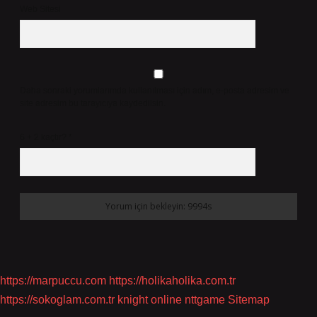
Web Sitesi
Daha sonraki yorumlarımda kullanılması için adım, e-posta adresim ve
site adresim bu tarayıcıya kaydedilsin.
6 + 2 kaçtır?
*
https://marpuccu.com
https://holikaholika.com.tr
https://sokoglam.com.tr
knight online
nttgame
Sitemap