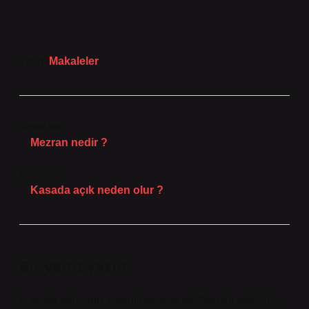
Tarih:
Makaleler
Önceki Yazı
Mezran nedir ?
Sonraki Yazı
Kasada açık neden olur ?
Bir yanıt yazın
E-posta adresiniz yayınlanmayacak.
Gerekli alanlar
*