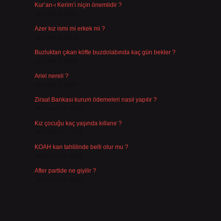
Kur’an-ı Kerim’i niçin önemlidir ?
Ağustos 6, 2026
Azer kız ismi mi erkek mi ?
Ağustos 5, 2026
Buzluktan çıkan köfte buzdolabında kaç gün bekler ?
Ağustos 4, 2026
Ariel nereli ?
Ağustos 4, 2026
Ziraat Bankası kurum ödemeleri nasıl yapılır ?
Temmuz 29, 2026
Kız çocuğu kaç yaşında kıllanır ?
Temmuz 27, 2026
KOAH kan tahlilinde belli olur mu ?
Temmuz 25, 2026
After partide ne giyilir ?
Temmuz 24, 2026