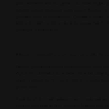
takdir edilmeleri anlamına gelmez. Kazıkbeli Yaylası g
özgürce hareket etmelerine engel olabilir. Kadınlar, dah
genellikle daha az görünürdürler. Çeşitlilik ve eşitlik,
kültürünün hâkim olduğu yerlerde de uygulanmalıdır. K
gerektiğini unutmamalıyız.
—
Erkeklerin Perspektifi: Çözüm Odaklı ve Analitik Bir Y
Erkekler, genellikle doğayla olan ilişkilerinde daha an
Yaylası’nın rakımından söz ederken, bu erkek bakış açıs
yaylaları sadece bir “dağ” ya da “göç alanı” olarak görüp,
geliştirebilirler.
Ancak bu çözüm odaklı yaklaşım bazen toplumsal yapılar
köylerde kadınların ve farklı toplumsal grupların katılı