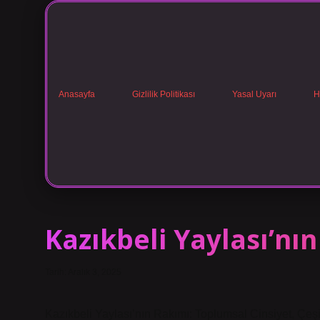
Anasayfa
Gizlilik Politikası
Yasal Uyarı
H
Kazıkbeli Yaylası’nı
Tarih: Aralık 3, 2025
Kazıkbeli Yaylası’nın Rakımı: Toplumsal Cinsiyet, Çeşit