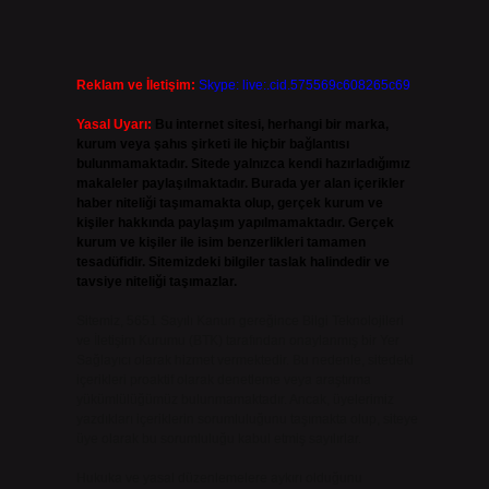
Reklam ve İletişim:
Skype: live:.cid.575569c608265c69
Yasal Uyarı:
Bu internet sitesi, herhangi bir marka,
kurum veya şahıs şirketi ile hiçbir bağlantısı
bulunmamaktadır. Sitede yalnızca kendi hazırladığımız
makaleler paylaşılmaktadır. Burada yer alan içerikler
haber niteliği taşımamakta olup, gerçek kurum ve
kişiler hakkında paylaşım yapılmamaktadır. Gerçek
kurum ve kişiler ile isim benzerlikleri tamamen
tesadüfidir. Sitemizdeki bilgiler taslak halindedir ve
tavsiye niteliği taşımazlar.
Sitemiz, 5651 Sayılı Kanun gereğince Bilgi Teknolojileri
ve İletişim Kurumu (BTK) tarafından onaylanmış bir Yer
Sağlayıcı olarak hizmet vermektedir. Bu nedenle, sitedeki
içerikleri proaktif olarak denetleme veya araştırma
yükümlülüğümüz bulunmamaktadır. Ancak, üyelerimiz
yazdıkları içeriklerin sorumluluğunu taşımakta olup, siteye
üye olarak bu sorumluluğu kabul etmiş sayılırlar.
Hukuka ve yasal düzenlemelere aykırı olduğunu