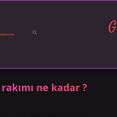
G
akkımızda
n rakımı ne kadar ?
lilik ve Sosyal Adalet Perspektifinden Bir Analiz