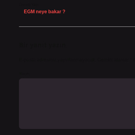
Önceki Yazı
EGM neye bakar ?
Bir yanıt yazın
E-posta adresiniz yayınlanmayacak.
Gerekli alanlar
*
i
Yorum