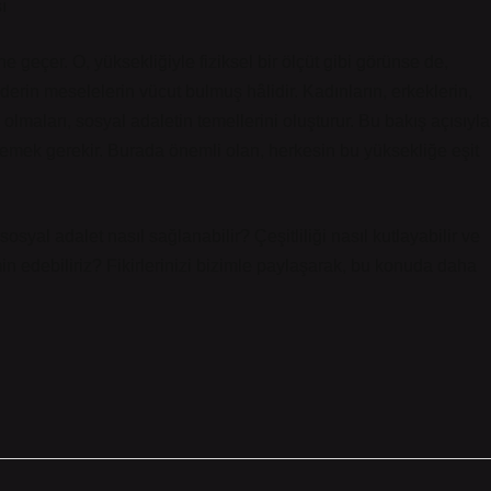
ı
 geçer. O, yüksekliğiyle fiziksel bir ölçüt gibi görünse de,
 derin meselelerin vücut bulmuş hâlidir. Kadınların, erkeklerin,
olmaları, sosyal adaletin temellerini oluşturur. Bu bakış açısıyla
emek gerekir. Burada önemli olan, herkesin bu yüksekliğe eşit
osyal adalet nasıl sağlanabilir? Çeşitliliği nasıl kutlayabilir ve
n edebiliriz? Fikirlerinizi bizimle paylaşarak, bu konuda daha