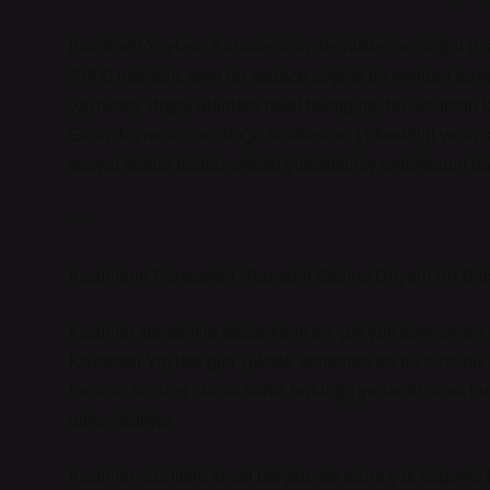
Kazıkbeli Yaylası, Karadeniz’in derinliklerine doğru uza
2.000 metredir, ama bu sadece coğrafi bir veriden fazla
yaylalara, doğal alanlara nasıl baktığına, bu alanların k
Gelin, bu muazzam doğa harikasının yükseldiği yerin sade
sosyal adalet bağlamındaki yükseltilmiş anlamlarını da b
—
Kadınların Perspektifi: Toprağın Sesine Duyarlı Bir Bak
Kadınlar, genellikle toplumların en çok yük taşıyan, en 
Kazıkbeli Yaylası gibi yüksek alanlarda da bu dinamik g
hem de kültürel olarak varlık bulduğu yerlerdir. Ama bu 
olmayabiliyor.
Kadınlar, özellikle kırsal bölgelerde daha çok doğayla 