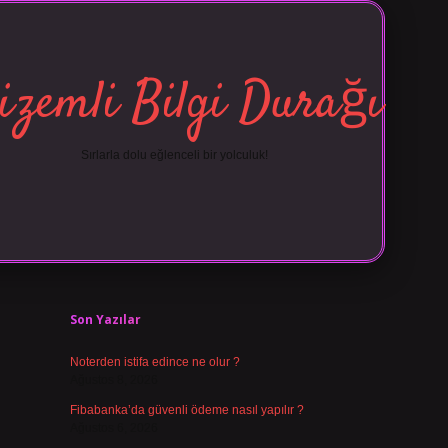
izemli Bilgi Durağı
Sırlarla dolu eğlenceli bir yolculuk!
Sidebar
vdcasino giriş
Son Yazılar
Noterden istifa edince ne olur ?
Ağustos 8, 2026
Fibabanka’da güvenli ödeme nasıl yapılır ?
Ağustos 6, 2026