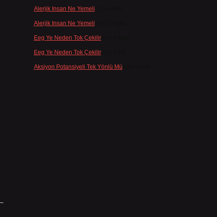
Alerjik Insan Ne Yemeli
için
admin
Alerjik Insan Ne Yemeli
için
Şengül
Eeg Ye Neden Tok Çekilir
için
admin
Eeg Ye Neden Tok Çekilir
için
Pala
,
Aksiyon Potansiyeli Tek Yönlü Mü
için
admin