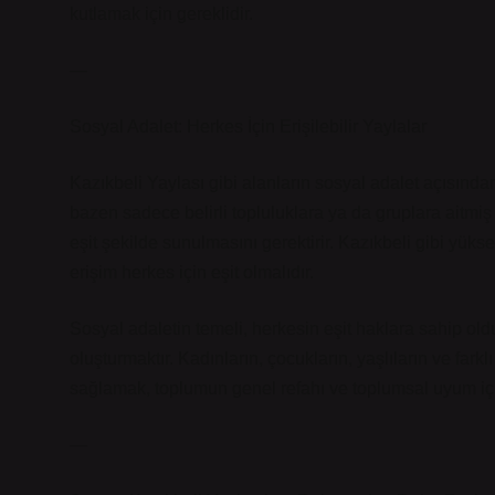
kutlamak için gereklidir.
—
Sosyal Adalet: Herkes İçin Erişilebilir Yaylalar
Kazıkbeli Yaylası gibi alanların sosyal adalet açısınd
bazen sadece belirli topluluklara ya da gruplara aitmiş 
eşit şekilde sunulmasını gerektirir. Kazıkbeli gibi yükse
erişim herkes için eşit olmalıdır.
Sosyal adaletin temeli, herkesin eşit haklara sahip old
oluşturmaktır. Kadınların, çocukların, yaşlıların ve fark
sağlamak, toplumun genel refahı ve toplumsal uyum içi
—