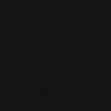
olmayabilir. Bir çözüm önerisi, bu yerlerin yalnızca erk
eşitsizlik daha da derinleşebilir. Erkeklerin bu çözüm 
toplumdaki tüm bireyleri, cinsiyetleri ve kültürel grupla
—
Kazıkbeli Yaylası ve Toplumsal Çeşitlilik: Doğanın Çeşi
Kazıkbeli Yaylası, yüksekliğiyle olduğu kadar çeşitli b
zengin bir çeşitliliğe sahiptir. Ancak doğanın bu çeşitlili
sadece bir coğrafi alan değildir; aynı zamanda bir meta
çeşitliliği de nasıl kabullenip koruduklarına dair bir ya
Her yayla, her dağ köyü, sadece insanların değil, tüm can
farklı toplumsal gruplar, kadınlar, erkekler, çocuklar, y
Yaylası’ndaki çeşitliliği yalnızca bitki örtüsü ve hayv
önünde bulundurmalıyız. Her bireyin bu doğal ortamda e