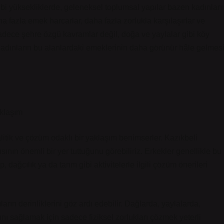
ibi yüksekliklerde, geleneksel toplumsal yapılar bazen kadınları
a fazla emek harcarlar, daha fazla zorlukla karşılaşırlar ve
 sadece şehre özgü kavramlar değil, doğa ve yaylalar gibi köy
adınların bu alanlardaki emeklerinin daha görünür hâle gelmes
aklaşım
alitik ve çözüm odaklı bir yaklaşım benimserler. Kazıkbeli
ının önemli bir yer tuttuğunu görebiliriz. Erkekler genellikle bu
 dağcılık ya da tarım gibi aktivitelerle ilgili çözüm önerileri
ın derinliklerini göz ardı edebilir. Dağlarda, yaylalarda,
mını sağlamak için sadece fiziksel zorlukları çözmek yeterli