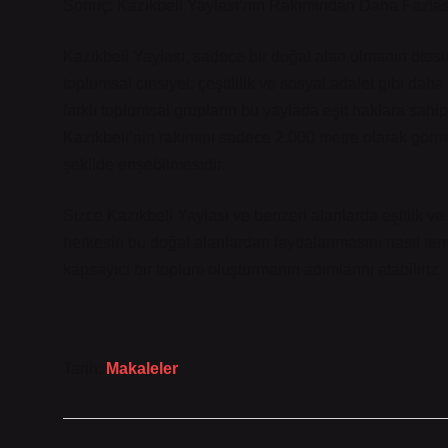
Sonuç: Kazıkbeli Yaylası’nın Rakımından Daha Fazlas
Kazıkbeli Yaylası, sadece bir doğal alan olmanın ötesine
toplumsal cinsiyet, çeşitlilik ve sosyal adalet gibi daha
farklı toplumsal grupların bu yaylada eşit haklara sahip 
Kazıkbeli’nin rakımını sadece 2.000 metre olarak görm
şekilde erişebilmesidir.
Sizce Kazıkbeli Yaylası ve benzeri alanlarda eşitlik ve s
herkesin bu doğal alanlardan faydalanmasını nasıl temi
kapsayıcı bir toplum oluşturmanın adımlarını atabiliriz.
Tarih:
Makaleler