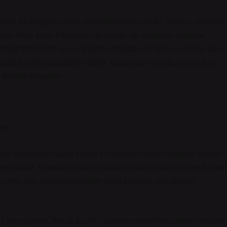
nan bir bölgenin saklı güzelliklerinden biridir. Rakımı, yaklaşık
sını ifade eder. Kazıkbeli’nin rakımı, bir toplumun dağlara,
imler tarafından ve nasıl kullanıldığına dair derin anlamlar taşır.
ce fiziki yüksekliğini değil, toplumsal cinsiyet, çeşitlilik ve
irlikte tartışalım.
ış
çok fedakârlık yapan ancak en az takdir edilen bireyleri olurlar.
eçerlidir. Yüksek dağlar, yaylalar ve doğa, kadının hem fiziksel
yerler, her zaman erişilebilir ya da kadınlar için güvenli
iç içe yaşarlar. Ancak bu, her zaman onların hak ettikleri ölçüde