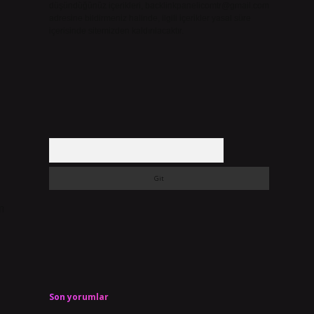
düşündüğünüz içerikleri,
backlinkpanelicomtr@gmail.com
adresine bildirmeniz halinde, ilgili içerikler yasal süre
içerisinde sitemizden kaldırılacaktır.
Arama
m
Son yorumlar