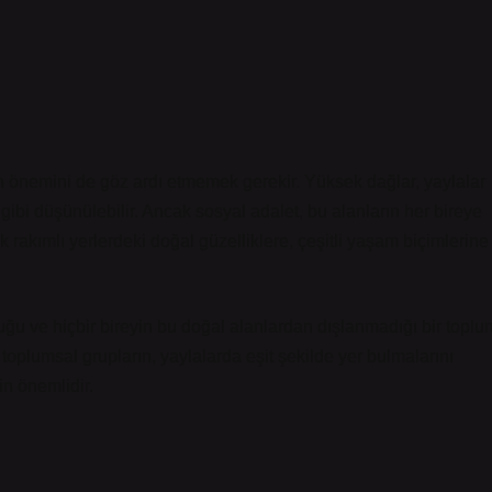
an önemini de göz ardı etmemek gerekir. Yüksek dağlar, yaylalar
gibi düşünülebilir. Ancak sosyal adalet, bu alanların her bireye
k rakımlı yerlerdeki doğal güzelliklere, çeşitli yaşam biçimlerine
uğu ve hiçbir bireyin bu doğal alanlardan dışlanmadığı bir toplu
lı toplumsal grupların, yaylalarda eşit şekilde yer bulmalarını
n önemlidir.