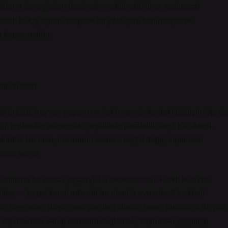
eklerin deneyimleri üzerinden şekillendirilirse, toplumsal
odaklı bakış açıları, empatik bir yaklaşım benimseyerek
rı kapsamalıdır.
tli Yüzleri
itki örtüsü, hayvan yaşamı ve farklı mevsimlerdeki değişimiyle de
ği, toplumlar arasındaki çeşitlilikle paralellik taşır. Kazıkbeli,
fordur. Bu alan, insanların sadece doğal değil, toplumsal
nsıma sunar.
lıların bir arada yaşadığı bir ekosistemdir. Farklı kültürler,
aşlılar — hepsi kendi rollerini bu alanda oynarlar. Kazıkbeli
anlar üzerinden düşünmek yanıltıcı olurdu; insan faktörünü de göz
şit haklara sahip olmasını sağlamak, toplumsal çeşitliliği