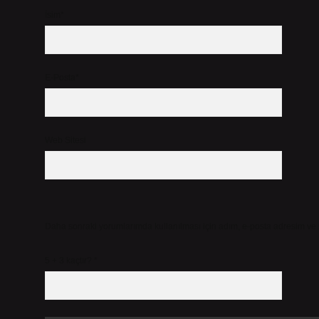
İsim*
E-Posta*
Web Sitesi
Daha sonraki yorumlarımda kullanılması için adım, e-posta adresim ve s
5 + 3 kaçtır?
*