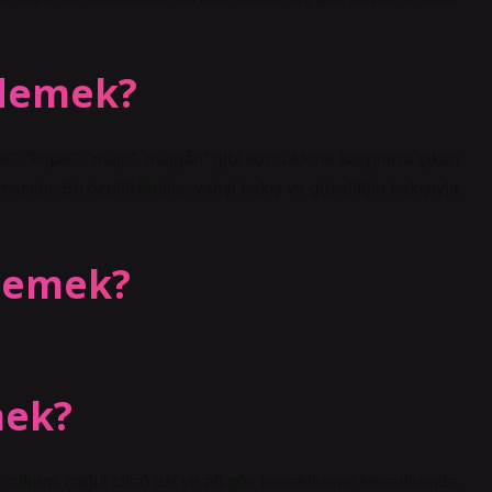
 demek?
”, “kirpik”, “müje”, müjgân” gibi sözcüklerle karşımıza çıkan
lmasıdır. Bu özellikleriyle, vahşi bakış ve güzelliğin bakışıyla
 demek?
mek?
e: cilium, çoğul cilia) üst ve alt göz kapaklarının kenarlarında