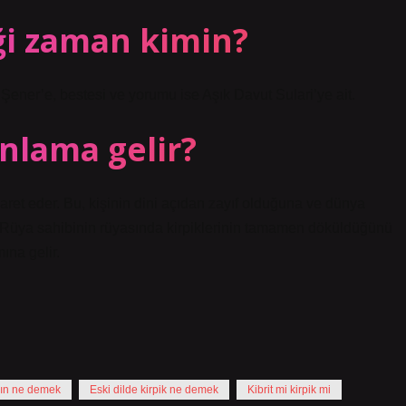
ği zaman kimin?
Şener’e, bestesi ve yorumu ise Aşık Davut Sulari’ye ait.
nlama gelir?
aret eder. Bu, kişinin dini açıdan zayıf olduğuna ve dünya
. Rüya sahibinin rüyasında kirpiklerinin tamamen döküldüğünü
ına gelir.
kın ne demek
Eski dilde kirpik ne demek
Kibrit mi kirpik mi