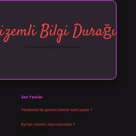
izemli Bilgi Durağı
Sırlarla dolu eğlenceli bir yolculuk!
Sidebar
Son Yazılar
Fibabanka’da güvenli ödeme nasıl yapılır ?
Ağustos 6, 2026
Kur’an-ı Kerim’i niçin önemlidir ?
Ağustos 6, 2026