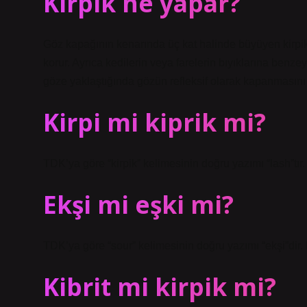
Kirpik ne yapar?
Göz kapağının kenarında üç kat halinde büyüyen kirpikl
korur. Ayrıca kedilerin veya farelerin bıyıklarına benz
göze yaklaştığında gözün refleksif olarak kapanmasını 
Kirpi mi kiprik mi?
TDK’ya göre “kirpik” kelimesinin doğru yazımı “lash”tır.
Ekşi mi eşki mi?
TDK’ya göre “sour” kelimesinin doğru yazımı “ekşi”dir. D
Kibrit mi kirpik mi?