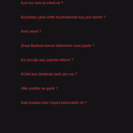
Azer kız ismi mi erkek mi ?
Ağustos 5, 2026
Buzluktan çıkan köfte buzdolabında kaç gün bekler ?
Ağustos 4, 2026
Ariel nereli ?
Ağustos 4, 2026
Ziraat Bankası kurum ödemeleri nasıl yapılır ?
Temmuz 29, 2026
Kız çocuğu kaç yaşında kıllanır ?
Temmuz 27, 2026
KOAH kan tahlilinde belli olur mu ?
Temmuz 25, 2026
After partide ne giyilir ?
Temmuz 24, 2026
Kalp hastası olan Viagra kullanabilir mi ?
Temmuz 23, 2026