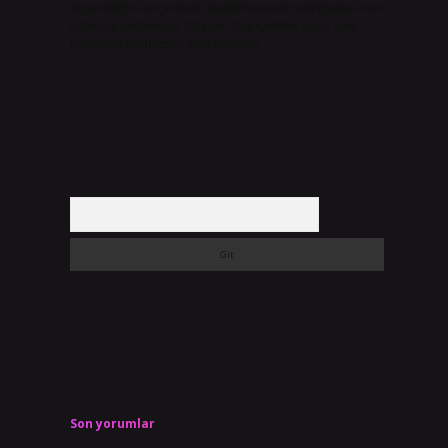
düşündüğünüz içerikleri,
backlinkpanelicomtr@gmail.com
adresine bildirmeniz halinde, ilgili içerikler yasal süre
içerisinde sitemizden kaldırılacaktır.
Arama
Son yorumlar