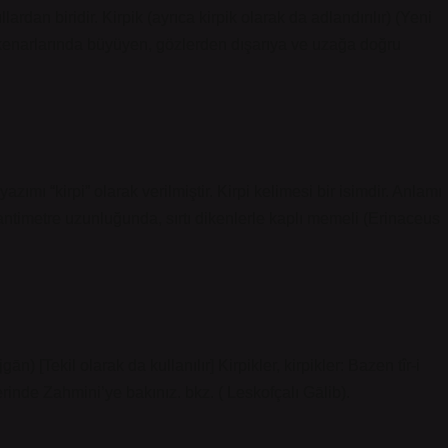
dan biridir. Kirpik (ayrıca kirpik olarak da adlandırılır) (Yeni
ın kenarlarında büyüyen, gözlerden dışarıya ve uzağa doğru
ımı “kirpi” olarak verilmiştir. Kirpi kelimesi bir isimdir. Anlamı
 santimetre uzunluğunda, sırtı dikenlerle kaplı memeli (Erinaceus
erinde Zahmini’ye bakınız. bkz. ( Leskofçalı Gālib).