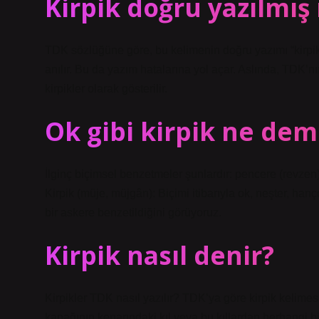
Kirpik doğru yazılmış
TDK sözlüğüne göre, bu kelimenin doğru yazımı “kirpikler
anılır. Bu da yazım hatalarına yol açar. Aslında, TDK’
kirpikler olarak gösterilir.
Ok gibi kirpik ne de
İlginç biçimsel benzetmeler şunlardır: pencere (revzen),
Kirpik (müje, müjgân): Biçimi itibarıyla ok, neşter, hançe
bir askere benzetildiğini görüyoruz.
Kirpik nasıl denir?
Kirpikler TDK nasıl yazılır? TDK’ya göre kirpik kelimes
kapağının kenarındaki kıl veya bu kıllardan herhangi biri