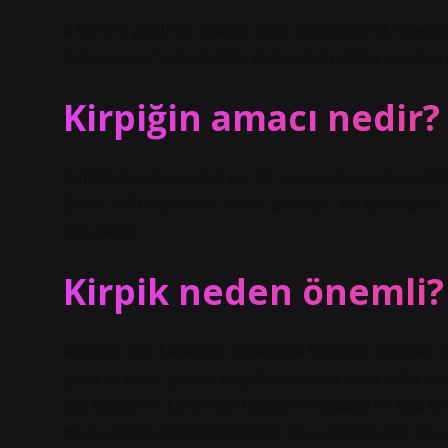
b harfiyle yazılır ve telaffuz edilir. Eşleşmek mi, eşl
doğru cevap “eşleşmek”tir. Kelimelerin doğru yazımını 
Kirpiğin amacı nedir?
Kirpiklerin amacı, gözü toz, kir, ter ve göze zarar ver
Şubat 2021Kirpiklerin amacı, gözü toz, kir, ter ve göze
korumaktır.
Kirpik neden önemli?
Kirpikler, göz kapağının kenarında büyüyen vücuttaki en
görür ve gözü, görüşü engelleyebilecek veya enfeksiyo
göz kapağının kenarında büyüyen vücuttaki en kısa kıl 
gözü, görüşü engelleyebilecek veya enfeksiyona veya