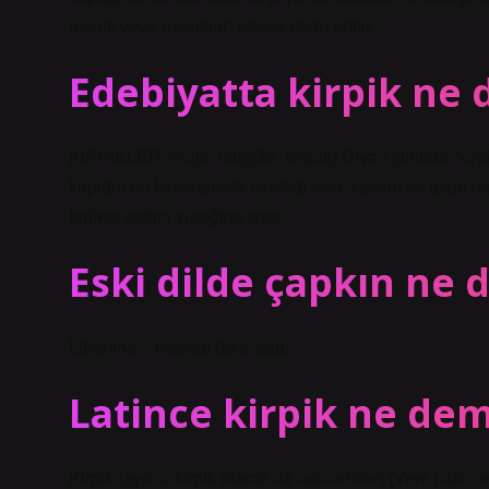
uzantı veya uzantılar” olarak ifade edilir.
Edebiyatta kirpik ne
KİRPİKLER (müje, müjgân, kirpük) Divan şiirinde “kirpik
kirpiğin en karakteristik özelliği sivri, keskin ve uzun o
birlikte aşığın yüreğine işler.
Eski dilde çapkın ne
Libertine = Haydut (bkz. cag.
Latince kirpik ne de
Kirpik (ayrıca kirpik olarak da adlandırılır) (Yeni Latinc