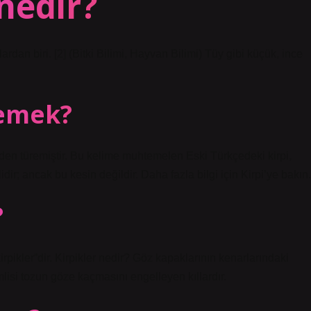
nedir?
rdan biri. [2] (Bitki Bilimi, Hayvan Bilimi) Tüy gibi küçük, ince
demek?
nden türemiştir. Bu kelime muhtemelen Eski Türkçedeki kirpi,
ilidir; ancak bu kesin değildir. Daha fazla bilgi için Kirpi’ye bakın.
?
pikler”dir. Kirpikler nedir? Göz kapaklarının kenarlarındaki
emlisi tozun göze kaçmasını engelleyen kıllardır.