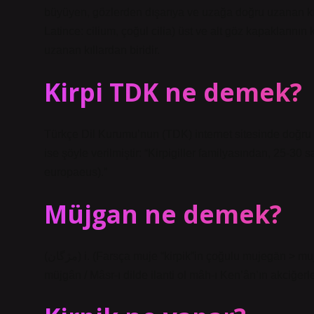
büyüyen, gözlerden dışarıya ve uzağa doğru uzanan kıllar
Latince: cilium, çoğul cilia) üst ve alt göz kapakların
uzanan kıllardan biridir.
Kirpi TDK ne demek?
Türkçe Dil Kurumu’nun (TDK) internet sitesinde doğru yaz
ise şöyle verilmiştir: “Kirpigiller familyasından, 25-30
europaeus).”
Müjgan ne demek?
(ﻣﮋﮔﺎﻥ) i. (Farsça muje “kirpik”in çoğulu mujegān > mujgān) [Tekil olarak da kullanılır] Kirpikler, kirpikler: Bazen tîr-i
müjgân / Mâsr-ı dilde ilanti ol mâh-ı Ken’ân’ın akciğerl