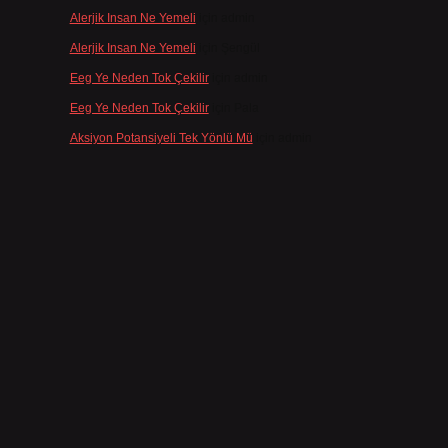
Alerjik Insan Ne Yemeli
için
admin
Alerjik Insan Ne Yemeli
için
Şengül
Eeg Ye Neden Tok Çekilir
için
admin
Eeg Ye Neden Tok Çekilir
için
Pala
Aksiyon Potansiyeli Tek Yönlü Mü
için
admin