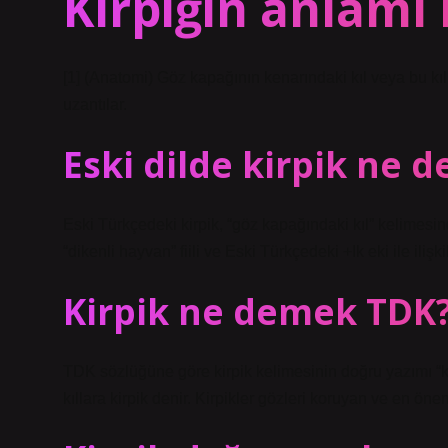
Kirpiğin anlamı 
[1] (Anatomi) Göz kapağının kenarındaki kıl veya bu kılla
uzantılar.
Eski dilde kirpik ne 
Eski Türkçedeki kirpik, “göz kapağındaki kıl” kelimesi
“dikenli hayvan” fiili ve Eski Türkçedeki +Ik eki ile ilişk
Kirpik ne demek TDK
TDK sözlüğüne göre kirpik kelimesinin doğru yazımı “kir
kıllara kirpik denir. Kirpikler gözleri koruyan ve en ön