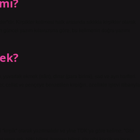
 mı?
”dir. Kirpikler kelimesi halk arasında sıklıkla kirpikler olarak
nın güncel yazım kılavuzuna göre, bu kelimenin doğru yazımı
mek?
 yuvarlak ekmek (nân), dinar (para birimi), sad ve ayn harfleri.
r, cellat ve pençeye benzetilen kirpiğin, özellikle işlevi itibarıyla
i “kirpik” olarak yazılmalıdır ve yine TDK’ya göre kelime; “Göz
 veya adı, bitki bilimi, hayvan bilimi, tüy gibi küçük ve ince