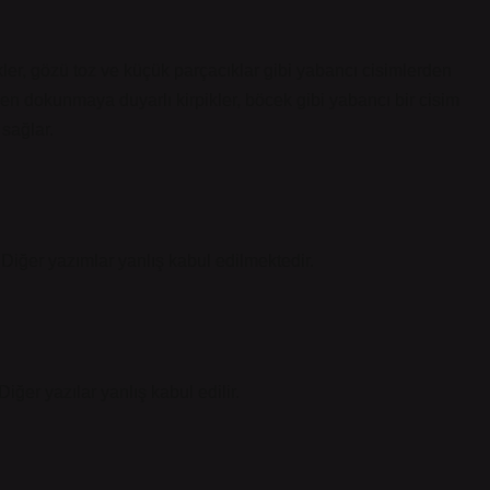
er, gözü toz ve küçük parçacıklar gibi yabancı cisimlerden
eyen dokunmaya duyarlı kirpikler, böcek gibi yabancı bir cisim
sağlar.
 Diğer yazımlar yanlış kabul edilmektedir.
iğer yazılar yanlış kabul edilir.