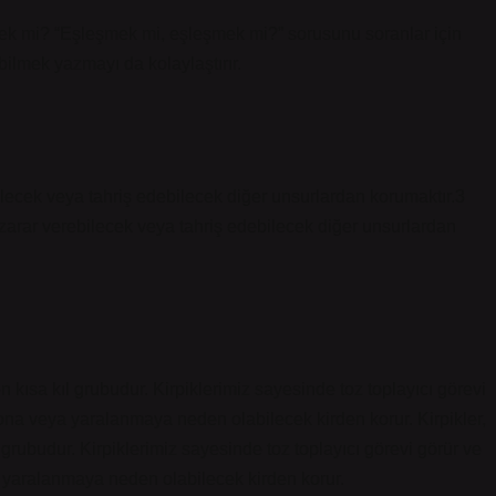
eşmek mi? “Eşleşmek mi, eşleşmek mi?” sorusunu soranlar için
bilmek yazmayı da kolaylaştırır.
ebilecek veya tahriş edebilecek diğer unsurlardan korumaktır.3
 zarar verebilecek veya tahriş edebilecek diğer unsurlardan
 kısa kıl grubudur. Kirpiklerimiz sayesinde toz toplayıcı görevi
na veya yaralanmaya neden olabilecek kirden korur. Kirpikler,
grubudur. Kirpiklerimiz sayesinde toz toplayıcı görevi görür ve
 yaralanmaya neden olabilecek kirden korur.