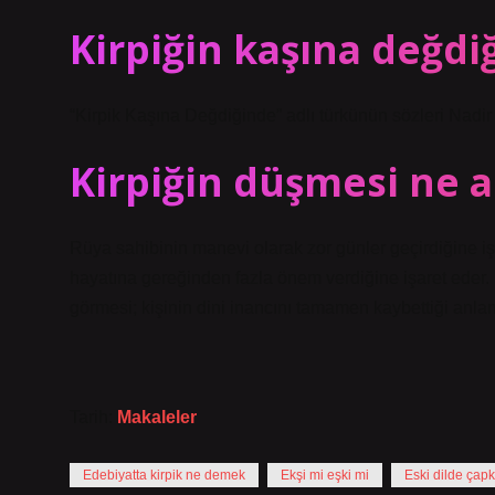
Kirpiğin kaşına değdi
“Kirpik Kaşına Değdiğinde” adlı türkünün sözleri Nadir 
Kirpiğin düşmesi ne a
Rüya sahibinin manevi olarak zor günler geçirdiğine iş
hayatına gereğinden fazla önem verdiğine işaret eder
görmesi; kişinin dini inancını tamamen kaybettiği anlam
Tarih:
Makaleler
Edebiyatta kirpik ne demek
Ekşi mi eşki mi
Eski dilde çap