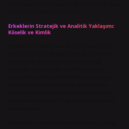
bu kelimenin gelecekte nasıl bir kimlik ve kültürel ifade
biçimine dönüşebileceğini tartışalım.
Erkeklerin Stratejik ve Analitik Yaklaşımı:
Köselik ve Kimlik
Erkekler için köselik, bazen bir “yıkım” bazen de bir
“yeniden doğuş” olarak algılanabilir. Bugün köselik,
hala özellikle genç erkekler için ciddi bir kaygı
kaynağıdır. Saç dökülmesi, erkeklik kimliğinin bir
parçası olarak, toplum tarafından olgunluk ve yaşla
ilişkilendirilir. Erkeklerin gözünde, köselik sadece
estetik bir kayıp değil, bir anlamda fiziksel değişimin
getirdiği kimlik sorunudur. Peki, gelecekte köselik ne
anlama gelecek?
Teknolojinin ve genetik mühendisliğinin hızla geliştiği