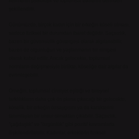
kelimenin psikolojik ve toplumsal etkilerini derinden
şekillendirir.
Günümüzde, birçok kadın için bir erkeğin köseli olması,
sadece fiziksel bir durumdan ibaret değildir. Saçsızlık,
bazen bir güvensizlik göstergesi olarak algılanabilir,
bazen de olgunluğun ve yaşlanmanın bir simgesi
olarak kabul edilir. Ancak gelecekte, toplumsal
normların değişmesiyle birlikte, köseliğe dair algılar da
evrimleşebilir.
Örneğin, toplumsal cinsiyet eşitliği ve bireysel
farklılıkların daha çok ön plana çıkacağı bir gelecekte,
köselik, bir erkeğin özsaygısını ya da karakterini
tanımlayan bir unsur olmaktan çıkabilir. Saçsızlık,
“çağdaşlık” ve “özgünlük” gibi pozitif kavramlarla
ilişkilendirilebilir. Kadınlar, erkeklerin fiziksel