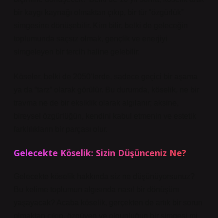
bir kaygı kaynağı olmaktan çıkıp, bir tür “özgürlük”
simgesine dönüşebilir. Kim bilir, belki de geleceğin
toplumunda saçsız olmak, gençlik ve enerjiyi
simgeleyen bir tercih haline gelebilir.
Köseler, belki de 2050’lerde, sadece geçici bir aşama
ya da “tarz” olarak görülür. Bu durumda, köselik, ne bir
travma ne de bir eksiklik olarak algılanır; aksine,
bireysel özgürlüğün, kendini kabul etmenin ve estetik
farklılıkların bir parçası olur.
Gelecekte Köselik: Sizin Düşünceniz Ne?
Gelecekte köselik hakkında siz ne düşünüyorsunuz?
Bu kelime toplumun algısında nasıl bir dönüşüm
yaşayacak? Acaba köselik, gerçekten de artık bir sorun
olmaktan çıkıp, özgüven ve olgunluğun bir simgesi mi