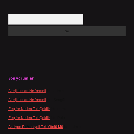
Arama
Son yorumlar
Alerjik Insan Ne Yemeli
için
admin
Alerjik Insan Ne Yemeli
için
Şengül
Eeg Ye Neden Tok Çekilir
için
admin
Eeg Ye Neden Tok Çekilir
için
Pala
Aksiyon Potansiyeli Tek Yönlü Mü
için
admin