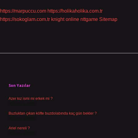
https://marpuccu.com
https://holikaholika.com.tr
https://sokoglam.com.tr
knight online
nttgame
Sitemap
Sidebar
Son Yazılar
Azer kız ismi mi erkek mi ?
Ağustos 5, 2026
Buzluktan çıkan köfte buzdolabında kaç gün bekler ?
Ağustos 4, 2026
Ariel nereli ?
Ağustos 4, 2026