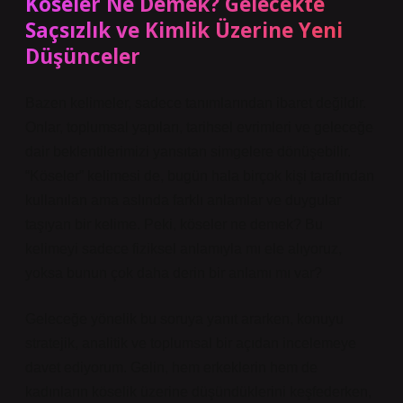
Köseler Ne Demek? Gelecekte
Saçsızlık ve Kimlik Üzerine Yeni
Düşünceler
Bazen kelimeler, sadece tanımlarından ibaret değildir.
Onlar, toplumsal yapıları, tarihsel evrimleri ve geleceğe
dair beklentilerimizi yansıtan simgelere dönüşebilir.
“Köseler” kelimesi de, bugün hala birçok kişi tarafından
kullanılan ama aslında farklı anlamlar ve duygular
taşıyan bir kelime. Peki, köseler ne demek? Bu
kelimeyi sadece fiziksel anlamıyla mı ele alıyoruz,
yoksa bunun çok daha derin bir anlamı mı var?
Geleceğe yönelik bu soruya yanıt ararken, konuyu
stratejik, analitik ve toplumsal bir açıdan incelemeye
davet ediyorum. Gelin, hem erkeklerin hem de
kadınların köselik üzerine düşündüklerini keşfederken,