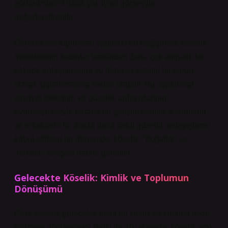
görünümlerini daha çok içsel güçleriyle
değerlendirebilir.
Gelecekteki toplumsal yapıdaki bu değişimler, köselik
meselesinin kadınlar tarafından daha çok empatik bir
şekilde anlaşılmasına ve daha az estetik bir sorun
olarak algılanmasına neden olabilir. Bu, toplumsal
cinsiyet rollerinin ve güzellik anlayışlarının
evrimleşmesiyle paralel bir gelişim olabilir. Kadınların
ve erkeklerin bir arada daha farklı güzellik anlayışlarını
kabul ettikleri bir dönemde, köselik, “doğallık” ve
“farklılık” simgesi haline gelebilir.
Gelecekte Köselik: Kimlik ve Toplumun
Dönüşümü
Peki, köselik gelecekte nasıl bir kimlik ve kültürel ifade
biçimine dönüşecek? Belki de 10 yıl sonra, köselik artık