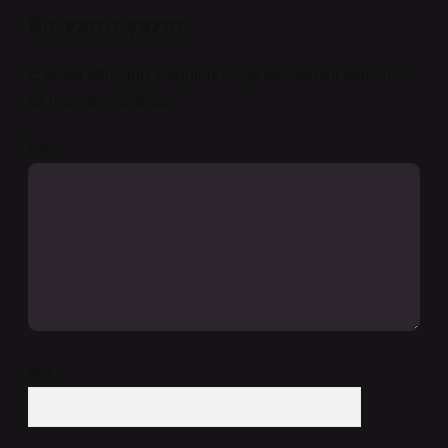
Bir yanıt yazın
E-posta adresiniz yayınlanmayacak.
Gerekli alanlar
*
ile işaretlenmişlerdir
Yorum
İsim*