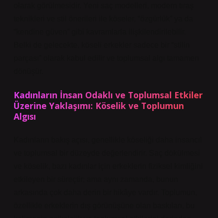
olarak görülmesidir. Yeni saç modelleri, modern tıraş
teknikleri ve stil önerileri ile köseler, “özgürlük” ya da
“kendine güven” gibi kavramlarla ilişkilendirilebilir.
Belki de gelecekte, köseli erkekler sadece bir “stilin
parçası” olarak kabul edilir ve toplumsal algı tamamen
dönüşür.
Kadınların İnsan Odaklı ve Toplumsal Etkiler
Üzerine Yaklaşımı: Köselik ve Toplumun
Algısı
Kadınların bakış açısı, genellikle köseliği daha insancıl
ve toplumsal bir düzeyde değerlendirir. Saç dökülmesi
ve köselik, bazı kadınlar için erkeklerin fiziksel kimliğini
etkileyen bir süreçtir; ama aynı zamanda, bunun
arkasında çok daha derin bir hikâye vardır. Toplumun,
özellikle erkeklerin dış görünüşüne olan baskıları, bu