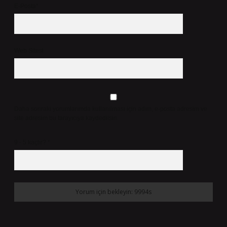
E-Posta*
Web Sitesi
Daha sonraki yorumlarımda kullanılması için adım, e-posta adresim ve
site adresim bu tarayıcıya kaydedilsin.
9 - 5 kaçtır?
*