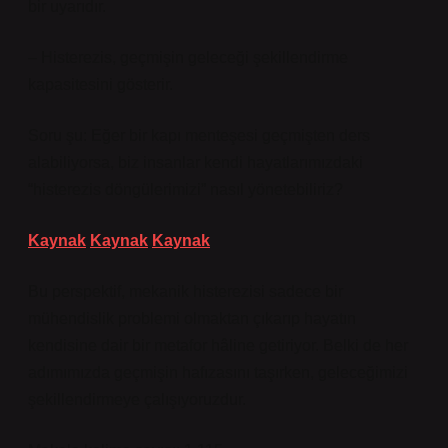
bir uyarıdır.
– Histerezis, geçmişin geleceği şekillendirme
kapasitesini gösterir.
Soru şu: Eğer bir kapı menteşesi geçmişten ders
alabiliyorsa, biz insanlar kendi hayatlarımızdaki
“histerezis döngülerimizi” nasıl yönetebiliriz?
Kaynak
Kaynak
Kaynak
Bu perspektif, mekanik histerezisi sadece bir
mühendislik problemi olmaktan çıkarıp hayatın
kendisine dair bir metafor hâline getiriyor. Belki de her
adımımızda geçmişin hafızasını taşırken, geleceğimizi
şekillendirmeye çalışıyoruzdur.