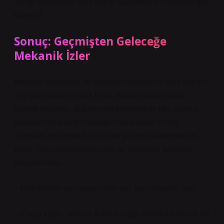
hangi davranışlar bize enerji kaybettiriyor, hangileri güç
katıyor?
Sonuç: Geçmişten Geleceğe
Mekanik İzler
Mekanik histerezis, ilk bakışta karmaşık bir fizik olgusu
gibi görünebilir. Ancak biraz dikkatli bakıldığında,
günlük yaşamın, doğanın ve teknolojinin her alanına
dokunan bir kavram olduğu ortaya çıkar. Enerji
kayıpları, malzeme hafızası ve geçmiş deneyimlerin
etkisi, hem mühendislik hem de metaforik anlamda
düşündürücü.
– Malzemeler geçmişten ders alır, tıpkı insanlar gibi.
– Enerji kaybı, sadece fiziksel değil, sembolik olarak da