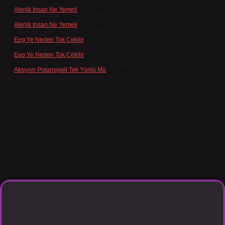
Alerjik Insan Ne Yemeli
için
admin
Alerjik Insan Ne Yemeli
için
Şengül
Eeg Ye Neden Tok Çekilir
için
admin
Eeg Ye Neden Tok Çekilir
için
Pala
Aksiyon Potansiyeli Tek Yönlü Mü
için
admin
 giriş