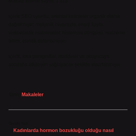
Makale kelime sayısı: 1.115
İçerik SEO uyumlu, anahtar kelimeler organik olarak
dağıtılmıştır: mekanik histerezis, enerji kaybı,
viskoelastik malzemeler, histerezis döngüsü, malzeme
bilimi, elastik deformasyon.
İçerik, kısa paragraflar, maddeler ve okuyucuya
sorularla etkileşim sağlayacak şekilde tasarlanmıştır.
Tarih:
Makaleler
Önceki Yazı
Kadınlarda hormon bozukluğu olduğu nasıl