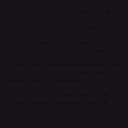
– Enerji kaybı: Malzeme üzerine uygulanan yük ve
sonrasında geri çekilen yük arasında enerji farkı oluşur.
Bu enerji çoğunlukla ısı olarak açığa çıkar.
– Histerezis döngüsü: Yükleme ve boşaltma sırasında
gerilme-şekil değiştirme grafiğinde oluşan kapalı eğri.
– Zaman ve hafıza etkisi: Malzemenin davranışı, önceki
yüklemelerden etkilenir; bu nedenle geçmişteki
deneyimler gelecekteki tepkileri etkiler.
Örneğin bir yay düşünün. Yavaşça gerildiğinde ve
tekrar serbest bırakıldığında eski hâline dönse de,
histerezis nedeniyle enerji kaybı olur. Bu basit deney,
günlük yaşamda bile histerezisin farkına varmamızı
sağlıyor.