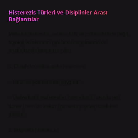
Histerezis Türleri ve Disiplinler Arası
Bağlantılar
Mekanik histerezis, sadece fizik ve mühendislikte değil,
biyoloji ve ekonomi gibi farklı disiplinlerde de
analoglarıyla karşımıza çıkar.
1. Elastik ve viskoelastik histerezis:
– Metal ve polimerlerde yaygındır.
– Viskoelastik malzemeler, hem elastik (anında geri
dönen) hem de viskoz (zamanla yayılan) özellikler
gösterir.
2. Magnetik histerezis: