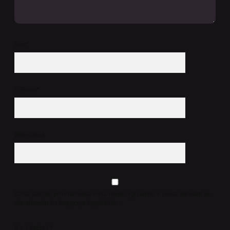
İsim*
E-Posta*
Web Sitesi
Daha sonraki yorumlarımda kullanılması için adım, e-posta adresim ve
site adresim bu tarayıcıya kaydedilsin.
6 + 2 kaçtır?
*