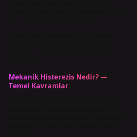
– Günümüzde: Mekanik histerezis, nanoteknoloji,
otomotiv ve inşaat mühendisliğinde tasarım ve güvenlik
kriterleri için kritik bir parametre haline geldi.
Bu tarihi yolculuk, bize fiziksel dünyanın sadece
“bugün ne yapıyor?” sorusundan daha fazlasını
sorgulatıyor. Peki, geçmişin izleri geleceği nasıl
şekillendiriyor?
Mekanik Histerezis Nedir?
—
Temel Kavramlar
Mekanik histerezis, bir malzemenin deformasyona
verdiği tepkinin sadece mevcut kuvvetle değil, aynı
zamanda uygulanan önceki kuvvetlerin birikimiyle de
belirlendiği bir olgudur. Basit bir şekilde açıklamak
gerekirse: