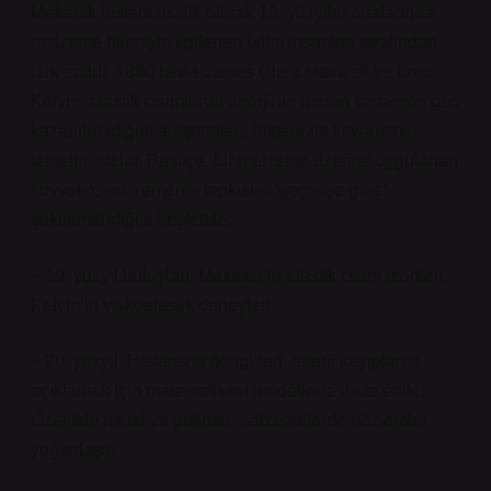
Mekanik histerezis, ilk olarak 19. yüzyılın ortalarında
malzeme bilimiyle ilgilenen bilim insanları tarafından
fark edildi. 1880’lerde James Clerk Maxwell ve Lord
Kelvin, elastik cisimlerde enerjinin neden tamamen geri
kazanılmadığını araştırırken, histerezis kavramının
temelini attılar. Basitçe, bir malzeme üzerine uygulanan
kuvvetin, malzemenin tepkisini “geçmişe göre”
şekillendirdiğini keşfettiler.
– 19. yüzyıl buluşları: Maxwell’in elastik cisim teorileri,
Kelvin’in viskoelastik deneyleri.
– 20. yüzyıl: Histerezis döngüleri, enerji kayıplarını
açıklamak için matematiksel modellerle ifade edildi.
Özellikle metal ve polimer malzemelerde gözlemler
yoğunlaştı.