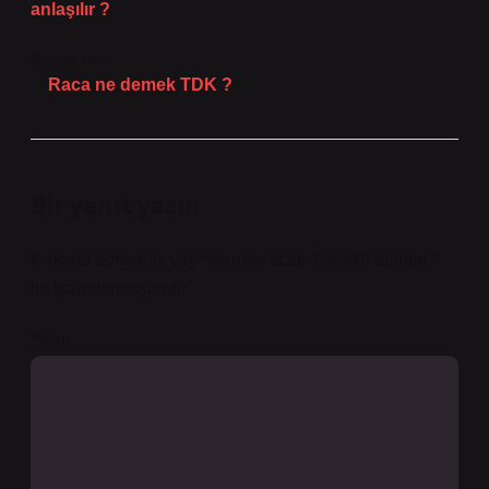
anlaşılır ?
Sonraki Yazı
Raca ne demek TDK ?
Bir yanıt yazın
E-posta adresiniz yayınlanmayacak.
Gerekli alanlar
*
ile işaretlenmişlerdir
Yorum