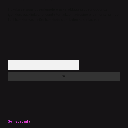
Hukuka ve yasal düzenlemelere aykırı olduğunu düşündüğünüz
içerikleri,
backlinkpanelicomtr@gmail.com
adresine bildirmeniz halinde,
ilgili içerikler yasal süre içerisinde sitemizden kaldırılacaktır.
Arama
Son yorumlar