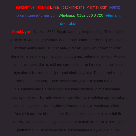
Reklam ve İletişim:
E-mail:
backlinkpaneli@gmail.com
Teams:
forumhizmeti@gmail.com
Whatsapp: 0262 606 0 726
Telegram:
@karabul
Yasal Uyarı:
Sitemiz, 5651 Sayılı Kanun gereğince Bilgi Teknolojileri
ve İletişim Kurumu (BTK) tarafından onaylanmış bir Yer Sağlayıcı olarak
hizmet vermektedir. Bu nedenle, sitedeki içerikleri proaktif olarak
denetleme veya araştırma yükümlülüğümüz bulunmamaktadır. Ancak,
üyelerimiz yazdıkları içeriklerin sorumluluğunu taşımakta olup, siteye
üye olarak bu sorumluluğu kabul etmiş sayılırlar. Bu internet sitesi,
herhangi bir marka, kurum veya şahıs şirketi ile hiçbir bağlantısı
bulunmamaktadır. Sitede yalnızca kendi hazırladığımız makaleler
paylaşılmaktadır. Burada yer alan içerikler haber niteliği taşımamakta
olup, gerçek kurum ve kişiler hakkında paylaşım yapılmamaktadır.
Gerçek kurum ve kişiler ile isim benzerlikleri tamamen tesadüfidir.
Sitemiz, kar amacı gütmeyen ve tamamen ücretsiz bir bilgi paylaşım
platformudur. Hukuka ve yasal düzenlemelere aykırı olduğunu