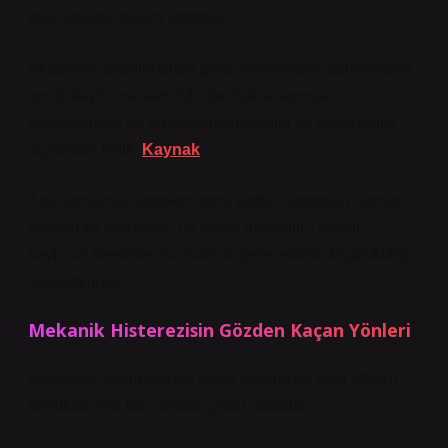
tasarımında devrim yaratıyor.
Akademik araştırmalara göre, viskoelastik polimerlerin
enerji kaybı oranları %10 ile %30 arasında
değişebiliyor, bu da tasarım güvenliği ve dayanıklılık
açısından kritik.
Kaynak
Ama sorulması gereken soru şudur: Geçmişin izlerini
taşıyan bir malzeme, ne kadar güvenilir? Enerji
kaybının ötesinde, bu “hafıza” gelecekteki dayanıklılığı
nasıl etkiliyor?
Mekanik Histerezisin Gözden Kaçan Yönleri
Histerezis, çoğu zaman gözle görünmez ama etkileri
büyüktür. İşte bazı dikkat çekici noktalar: