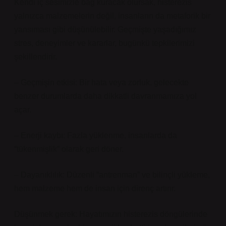
Kendi iç sesimizle bağ kuracak olursak, histerezis
yalnızca malzemelerin değil, insanların da metaforik bir
yansıması gibi düşünülebilir. Geçmişte yaşadığımız
stres, deneyimler ve kararlar, bugünkü tepkilerimizi
şekillendirir.
– Geçmişin etkisi: Bir hata veya zorluk, gelecekte
benzer durumlarda daha dikkatli davranmamıza yol
açar.
– Enerji kaybı: Fazla yüklenme, insanlarda da
“tükenmişlik” olarak geri döner.
– Dayanıklılık: Düzenli “antrenman” ve bilinçli yükleme,
hem malzeme hem de insan için direnç artırır.
Düşünmek gerek: Hayatımızın histerezis döngülerinde