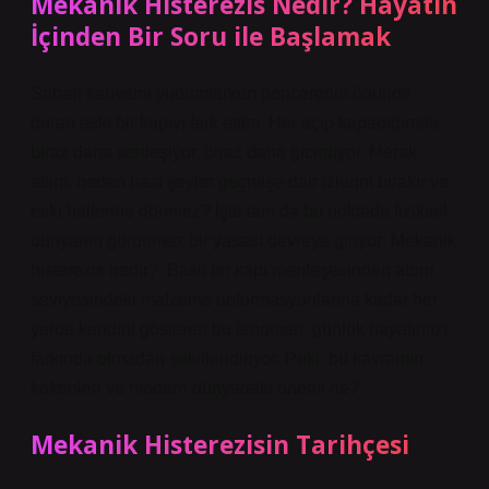
Mekanik Histerezis Nedir? Hayatın
İçinden Bir Soru ile Başlamak
Sabah kahvemi yudumlarken pencerenin önünde
duran eski bir kapıyı fark ettim. Her açıp kapadığımda
biraz daha sertleşiyor, biraz daha gıcırdıyor. Merak
ettim, neden bazı şeyler geçmişe dair izlerini bırakır ve
eski hallerine dönmez? İşte tam da bu noktada fiziksel
dünyanın görünmez bir yasası devreye giriyor:
Mekanik
histerezis nedir?
. Basit bir kapı menteşesinden atom
seviyesindeki malzeme deformasyonlarına kadar her
yerde kendini gösteren bu fenomen, günlük hayatımızı
farkında olmadan şekillendiriyor. Peki, bu kavramın
kökenleri ve modern dünyadaki önemi ne?
Mekanik Histerezisin Tarihçesi