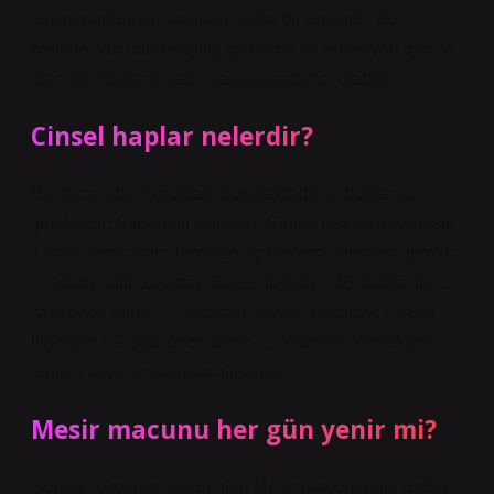
cinsel performansı artıran doğal bir besindir. Bu
besinler vücudun sağlığı için iyidir ve ereksiyon için iyi
olan hormonların salınmasına yardımcı olabilir.
Cinsel haplar nelerdir?
Bu ilaç grubu 4 gruptan oluşmaktadır ve bunlar şu
şekildedir: Sildenafil (Viagra): Cinsel ilişkiden yaklaşık
1 saat önce alınır. Tercihen aç karnına alınması gerekir.
… Vardenafil (Levitra): Cinsel ilişkiden 45 dakika ile 1
saat önce alınır. … Tadalafil (Cialis, Hardcis): Cinsel
ilişkiden 1-2 saat önce alınır. … Avanafil: Yemeklerle
birlikte veya aç karnına alınabilir.
Mesir macunu her gün yenir mi?
Günlük tüketime uygun olan Mesir macununun, doğru