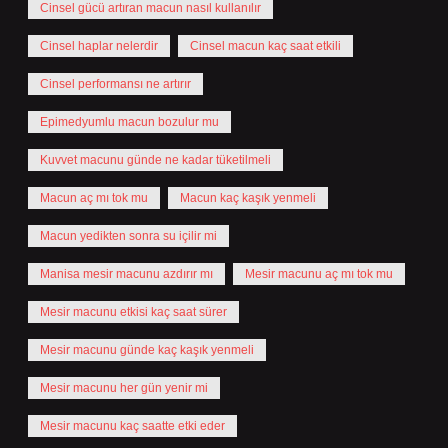
Cinsel gücü artıran macun nasıl kullanılır
Cinsel haplar nelerdir
Cinsel macun kaç saat etkili
Cinsel performansı ne artırır
Epimedyumlu macun bozulur mu
Kuvvet macunu günde ne kadar tüketilmeli
Macun aç mı tok mu
Macun kaç kaşık yenmeli
Macun yedikten sonra su içilir mi
Manisa mesir macunu azdırır mı
Mesir macunu aç mı tok mu
Mesir macunu etkisi kaç saat sürer
Mesir macunu günde kaç kaşık yenmeli
Mesir macunu her gün yenir mi
Mesir macunu kaç saatte etki eder