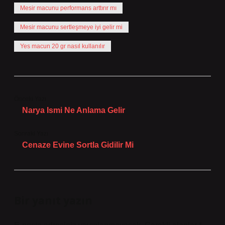
Mesir macunu performans arttırır mı
Mesir macunu sertleşmeye iyi gelir mi
Yes macun 20 gr nasıl kullanılır
Önceki Yazı
Narya Ismi Ne Anlama Gelir
Sonraki Yazı
Cenaze Evine Sortla Gidilir Mi
Bir yanıt yazın