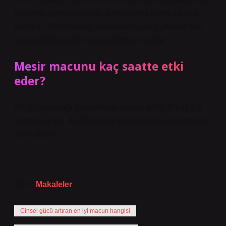
bir miktar uygulanmalıdır. Kremin tek bir uygulaması
yeterlidir. Ciltle teması, aktiviteden sonra yıkansa bile
kremin etkisinin tüm gece sürmesini sağlar.
Mesir macunu kaç saatte etki
eder?
Bir iki tatlı kaşığı kullanılması tavsiye edilir. En az 2-3
bardak su için. 30-40 dakika kullandıktan sonra etkisini
göreceksiniz.
Tarih:
Makaleler
Cinsel gücü artıran en iyi macun hangisi