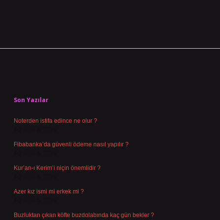
Sidebar
Son Yazılar
Noterden istifa edince ne olur ?
Ağustos 8, 2026
Fibabanka’da güvenli ödeme nasıl yapılır ?
Ağustos 6, 2026
Kur’an-ı Kerim’i niçin önemlidir ?
Ağustos 6, 2026
Azer kız ismi mi erkek mi ?
Ağustos 5, 2026
Buzluktan çıkan köfte buzdolabında kaç gün bekler ?