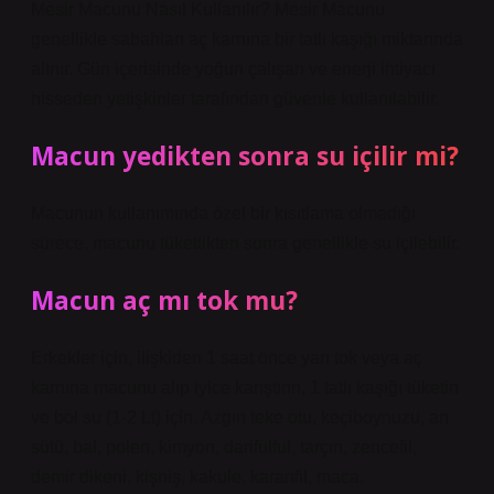
Mesir Macunu Nasıl Kullanılır? Mesir Macunu
genellikle sabahları aç karnına bir tatlı kaşığı miktarında
alınır. Gün içerisinde yoğun çalışan ve enerji ihtiyacı
hisseden yetişkinler tarafından güvenle kullanılabilir.
Macun yedikten sonra su içilir mi?
Macunun kullanımında özel bir kısıtlama olmadığı
sürece, macunu tükettikten sonra genellikle su içilebilir.
Macun aç mı tok mu?
Erkekler için, ilişkiden 1 saat önce yarı tok veya aç
karnına macunu alıp iyice karıştırın, 1 tatlı kaşığı tüketin
ve bol su (1-2 Lt) için. Azgın teke otu, keçiboynuzu, arı
sütü, bal, polen, kimyon, darifulful, tarçın, zencefil,
demir dikeni, kişniş, kakule, karanfil, maca.