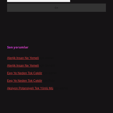
Son yorumlar
Alerjik Insan Ne Yemeli
için
admin
Alerjik Insan Ne Yemeli
için
Şengül
Eeg Ye Neden Tok Çekilir
için
admin
Eeg Ye Neden Tok Çekilir
için
Pala
Aksiyon Potansiyeli Tek Yönlü Mü
için
admin