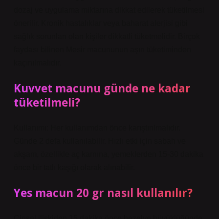
dozaj ve uygulama miktarına dikkat edilerek tüketilmesi
önerilir. Kronik hastalıklar veya baharat alerjisi gibi
sağlık sorunları olan kişiler dikkatli tüketmelidir. Birçok
faydası bilinen Mesir macununun aşırı tüketiminden
kaçınılmalıdır.
Kuvvet macunu günde ne kadar
tüketilmeli?
Kullanımı: Her kullanımdan önce karıştırılmalıdır.
Günde 2 defa kullanılabilir. Hızlı etki için sabah ve
akşam, özellikle aç karnına, yemeklerden 15-30 dakika
önce bir tatlı kaşığı olarak alınabilir.
Yes macun 20 gr nasıl kullanılır?
Cinsel ilişkiden 15 dakika önce bezelye büyüklüğünde