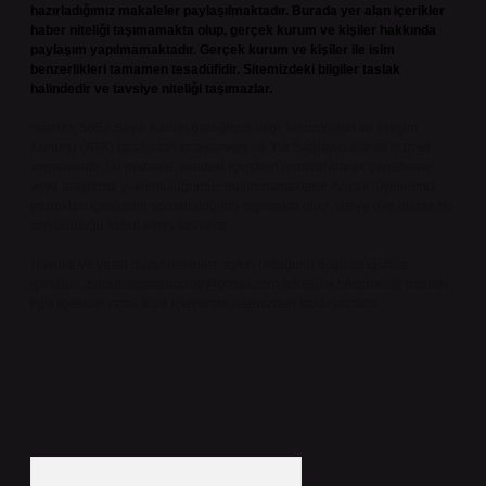
hazırladığımız makaleler paylaşılmaktadır. Burada yer alan içerikler
haber niteliği taşımamakta olup, gerçek kurum ve kişiler hakkında
paylaşım yapılmamaktadır. Gerçek kurum ve kişiler ile isim
benzerlikleri tamamen tesadüfidir. Sitemizdeki bilgiler taslak
halindedir ve tavsiye niteliği taşımazlar.
Sitemiz, 5651 Sayılı Kanun gereğince Bilgi Teknolojileri ve İletişim
Kurumu (BTK) tarafından onaylanmış bir Yer Sağlayıcı olarak hizmet
vermektedir. Bu nedenle, sitedeki içerikleri proaktif olarak denetleme
veya araştırma yükümlülüğümüz bulunmamaktadır. Ancak, üyelerimiz
yazdıkları içeriklerin sorumluluğunu taşımakta olup, siteye üye olarak bu
sorumluluğu kabul etmiş sayılırlar.
Hukuka ve yasal düzenlemelere aykırı olduğunu düşündüğünüz
içerikleri,
backlinkpanelicomtr@gmail.com
adresine bildirmeniz halinde,
ilgili içerikler yasal süre içerisinde sitemizden kaldırılacaktır.
Arama