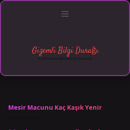
menüyü
Anasayfa
Gizlilik Politikası
Yasal Uyarı
aç
Hakkımızda
Gizemli Bilgi Durağı
Sırlarla dolu eğlenceli bir yolculuk!
Mesir Macunu Kaç Kaşık Yenir
Tarih: Ocak 5, 2025