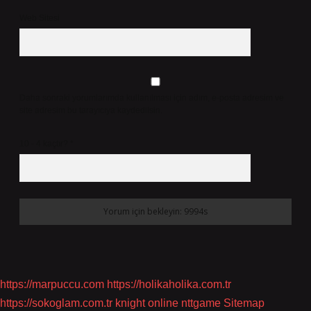
Web Sitesi
Daha sonraki yorumlarımda kullanılması için adım, e-posta adresim ve
site adresim bu tarayıcıya kaydedilsin.
10 - 4 kaçtır?
*
https://marpuccu.com
https://holikaholika.com.tr
https://sokoglam.com.tr
knight online
nttgame
Sitemap