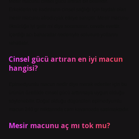
Mesir macunu cinsel gücü artıran bir besindir.
Erkeklerin ve kadınların cinsel sağlığı için faydalı olan
mesir macunu afrodizyak etkiye sahiptir. Mesir macunu
öksürüğe iyi gelir mi diye sorarsanız, cevabı evettir.
İçerdiği acı baharatlar nedeniyle solunum yollarını
rahatlatır.
Cinsel gücü artıran en iyi macun
hangisi?
Epimedyumlu macun nedir diye merak edenler için bu
ürünün özellikle cinsel gücü arttırmaya uygun olduğu
söylenebilir. Doğal olduğu düşünülen epimedyumlu
macun 240 gr miktarında cam kavanozda satılmaktadır.
Mesir macunu aç mı tok mu?