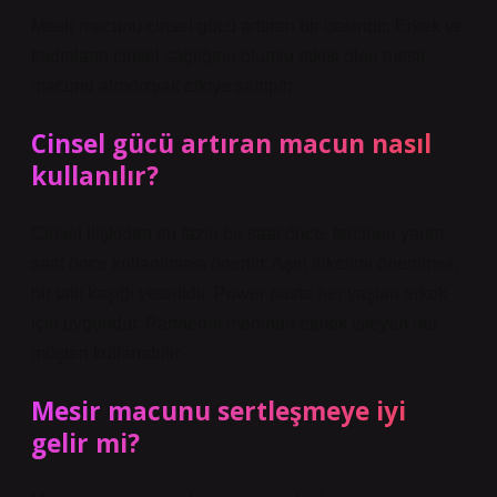
Mesir macunu cinsel gücü arttıran bir besindir. Erkek ve
kadınların cinsel sağlığına olumlu etkisi olan mesir
macunu afrodizyak etkiye sahiptir.
Cinsel gücü artıran macun nasıl
kullanılır?
Cinsel ilişkiden en fazla bir saat önce, tercihen yarım
saat önce kullanılması önerilir. Aşırı tüketimi önerilmez,
bir tatlı kaşığı yeterlidir. Power paste her yaştan erkek
için uygundur. Partnerini memnun etmek isteyen her
müşteri kullanabilir.
Mesir macunu sertleşmeye iyi
gelir mi?