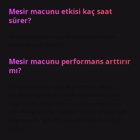
Mesir macunu etkisi kaç saat
sürer?
36 saat etkili nükleer güç Mesir Balı Epimedyumlu
Macun Macunu 2×240 gr.
Mesir macunu performans arttırır
mı?
Enerji seviyelerini artıran bu geleneksel karışım,
özellikle yorgunluk ve halsizlik semptomlarına karşı
doğal destek sağlar. Mesir macununun enerji verici
özellikleri şu şekilde sıralanabilir: Bal ve pekmez gibi
doğal şekerler içerir. Bu şekerler vücuda hızlı enerji
sağlar.