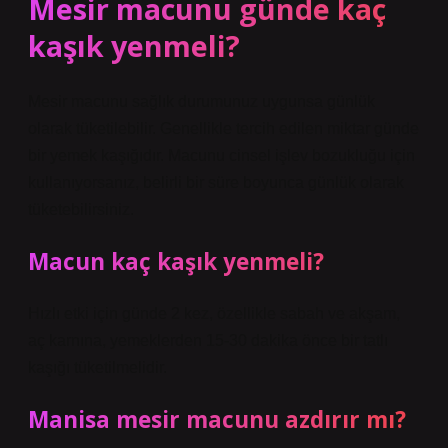
Mesir macunu günde kaç
kaşık yenmeli?
Mesir macunu sağlık durumunuz uygunsa günlük
olarak tüketilebilir. Genellikle tercih edilen miktar günde
bir yemek kaşığıdır. Macunu cinsel işlev bozukluğu için
kullanıyorsanız, belirli bir süre boyunca günlük olarak
tüketebilirsiniz.
Macun kaç kaşık yenmeli?
Hızlı etki için günde 2 kez, özellikle sabah ve akşam,
aç karnına, yemeklerden 15-30 dakika önce bir tatlı
kaşığı tüketilmelidir.
Manisa mesir macunu azdırır mı?