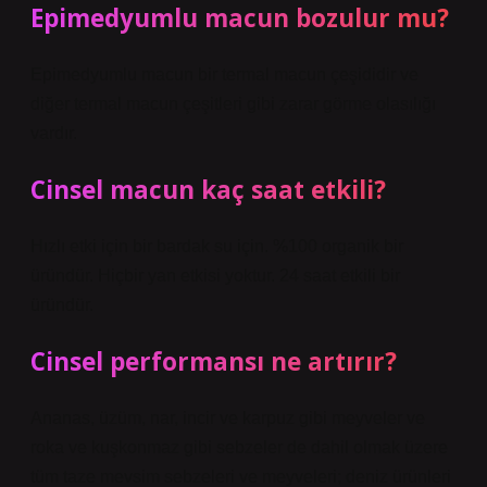
Epimedyumlu macun bozulur mu?
Epimedyumlu macun bir termal macun çeşididir ve
diğer termal macun çeşitleri gibi zarar görme olasılığı
vardır.
Cinsel macun kaç saat etkili?
Hızlı etki için bir bardak su için. %100 organik bir
üründür. Hiçbir yan etkisi yoktur. 24 saat etkili bir
üründür.
Cinsel performansı ne artırır?
Ananas, üzüm, nar, incir ve karpuz gibi meyveler ve
roka ve kuşkonmaz gibi sebzeler de dahil olmak üzere
tüm taze mevsim sebzeleri ve meyveleri; deniz ürünleri