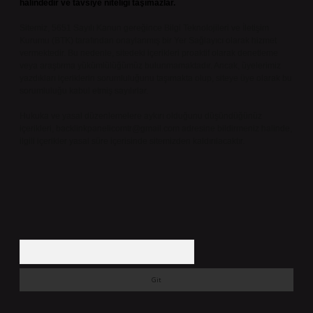
halindedir ve tavsiye niteliği taşımazlar.
Sitemiz, 5651 Sayılı Kanun gereğince Bilgi Teknolojileri ve İletişim
Kurumu (BTK) tarafından onaylanmış bir Yer Sağlayıcı olarak hizmet
vermektedir. Bu nedenle, sitedeki içerikleri proaktif olarak denetleme
veya araştırma yükümlülüğümüz bulunmamaktadır. Ancak, üyelerimiz
yazdıkları içeriklerin sorumluluğunu taşımakta olup, siteye üye olarak bu
sorumluluğu kabul etmiş sayılırlar.
Hukuka ve yasal düzenlemelere aykırı olduğunu düşündüğünüz
içerikleri,
backlinkpanelicomtr@gmail.com
adresine bildirmeniz halinde,
ilgili içerikler yasal süre içerisinde sitemizden kaldırılacaktır.
Arama