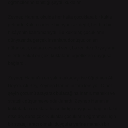
öğrencilerine tanıttığı şeydi: kuklalar.
Zeynep Hanım, okulda her hafta çocuklara bir kukla
getirirdi. Kukla sadece bir oyuncak değil, her biri bir
hikâyenin kahramanıydı. Bu kuklalar, çocukların
dünyasında gerçek insanlara dönüşür, onları
gülümsetir, onlara cesaret verir, bazen de gözyaşlarını
silerdi. Fakat en çok, kuklaların öğrettikleri duygusal
bağlardı.
Zeynep Hanım’ın en yakın arkadaşı ise öğretmen Ali
Bey’di. Ali Bey, Zeynep Hanım’ın tam tersiydi. O her
şeyin çözümü arayarak bulacağına inanır, mantıklı ve
stratejik düşünmeye odaklanırdı. Zeynep Hanım’ın
kuklalarla çocuklara hissettirdiği duygusal bağları takdir
etse de, daha çok “Kuklalar çocukların öğrenmesi için
bir strateji aracı olmalı, duygular yerine mantıklı bir