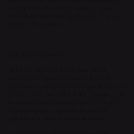
Mert bu sözlerden sonra daha fazla arkadaş edinmeye
başlamıştı. Bir kuklanın, bir çocuğun hayata bakış
açısını değiştirebileceğine Zeynep Hanım, her geçen
gün daha çok inanıyordu.
—
Okul Öncesi Kukla Nedir?
Okul öncesi kuklalar, çocukların hayal gücünü,
empatisini ve duygusal zekâsını geliştirmelerine
yardımcı olan araçlardır. Sadece bir oyuncak değil, aynı
zamanda bir öğrenme aracıdır. Kuklalar, çocuklara farklı
duygusal deneyimleri, toplumsal rolleri ve etkileşim
biçimlerini öğretirken, aynı zamanda onların dil
gelişimlerini ve sosyal becerilerini de destekler.