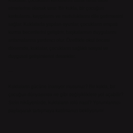
Kuklalar, çocukların kendilerini daha rahat ifade
etmelerine olanak tanır. Bir kukla, bir çocuğun
korkularını, kaygılarını ve mutluluklarını dile getirmesini
sağlar. Kuklalarla yapılan oyunlar, çocukların empati
kurma becerilerini geliştirir, başkalarının duygularını
anlamalarına yardımcı olur. Özellikle okul öncesi
dönemde, kuklalar, çocukların sağlıklı sosyal ve
duygusal gelişimlerini destekler.
—
Kuklaların gücüne inanıyor musunuz? Bir kukla, bir
çocuğun dünyasında ne gibi değişikliklere yol açabilir?
Sizin hikâyenizde, kuklaların rolü nasıl? Yorumlarınızı
paylaşarak tartışmaya katılmanızı bekliyorum!