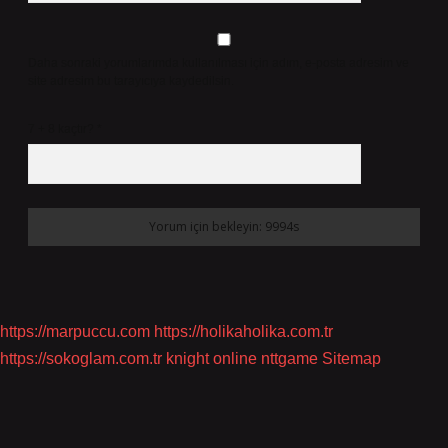
Daha sonraki yorumlarımda kullanılması için adım, e-posta adresim ve
site adresim bu tarayıcıya kaydedilsin.
7 + 8 kaçtır?
*
https://marpuccu.com
https://holikaholika.com.tr
https://sokoglam.com.tr
knight online
nttgame
Sitemap