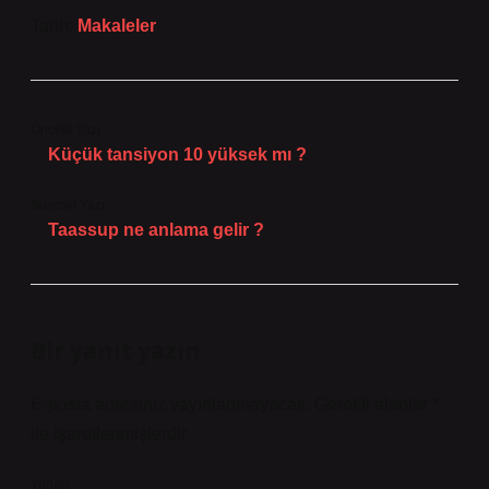
Tarih:
Makaleler
Önceki Yazı
Küçük tansiyon 10 yüksek mı ?
Sonraki Yazı
Taassup ne anlama gelir ?
Bir yanıt yazın
E-posta adresiniz yayınlanmayacak.
Gerekli alanlar
*
ile işaretlenmişlerdir
Yorum