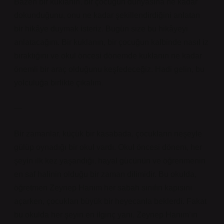
Bazen bir kuklanın, bir çocuğun dünyasına ne kadar
dokunduğunu, onu ne kadar şekillendirdiğini anlatan
bir hikâye duymak isteriz. Bugün size bu hikâyeyi
anlatacağım. Bir kuklanın, bir çocuğun kalbinde nasıl iz
bıraktığını ve okul öncesi dönemde kuklanın ne kadar
önemli bir araç olduğunu keşfedeceğiz. Hadi gelin, bu
yolculuğa birlikte çıkalım.
—
Bir zamanlar, küçük bir kasabada, çocukların neşeyle
gülüp oynadığı bir okul vardı. Okul öncesi dönem, her
şeyin ilk kez yaşandığı, hayal gücünün ve öğrenmenin
en saf halinin olduğu bir zaman dilimidir. Bu okulda,
öğretmen Zeynep Hanım her sabah sınıfın kapısını
açarken, çocukları büyük bir heyecanla beklerdi. Fakat
bu okulda her şeyin en ilginç yanı, Zeynep Hanım’ın