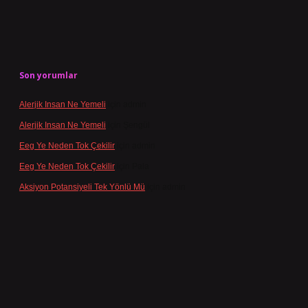
Son yorumlar
Alerjik Insan Ne Yemeli
için
admin
Alerjik Insan Ne Yemeli
için
Şengül
Eeg Ye Neden Tok Çekilir
için
admin
Eeg Ye Neden Tok Çekilir
için
Pala
Aksiyon Potansiyeli Tek Yönlü Mü
için
admin