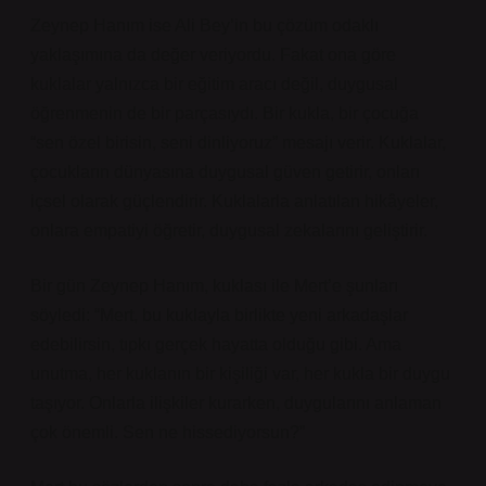
Zeynep Hanım ise Ali Bey’in bu çözüm odaklı
yaklaşımına da değer veriyordu. Fakat ona göre
kuklalar yalnızca bir eğitim aracı değil, duygusal
öğrenmenin de bir parçasıydı. Bir kukla, bir çocuğa
“sen özel birisin, seni dinliyoruz” mesajı verir. Kuklalar,
çocukların dünyasına duygusal güven getirir, onları
içsel olarak güçlendirir. Kuklalarla anlatılan hikâyeler,
onlara empatiyi öğretir, duygusal zekalarını geliştirir.
Bir gün Zeynep Hanım, kuklası ile Mert’e şunları
söyledi: “Mert, bu kuklayla birlikte yeni arkadaşlar
edebilirsin, tıpkı gerçek hayatta olduğu gibi. Ama
unutma, her kuklanın bir kişiliği var, her kukla bir duygu
taşıyor. Onlarla ilişkiler kurarken, duygularını anlaman
çok önemli. Sen ne hissediyorsun?”