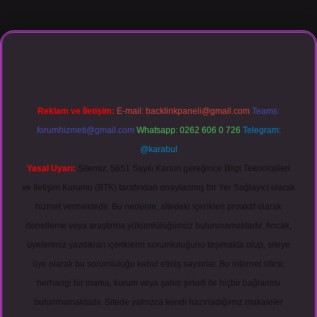
asino giriş
Reklam ve İletişim:
E-mail:
backlinkpaneli@gmail.com
Teams:
forumhizmeti@gmail.com
Whatsapp: 0262 606 0 726
Telegram:
@karabul
Yasal Uyarı:
Sitemiz, 5651 Sayılı Kanun gereğince Bilgi Teknolojileri
ve İletişim Kurumu (BTK) tarafından onaylanmış bir Yer Sağlayıcı olarak
hizmet vermektedir. Bu nedenle, sitedeki içerikleri proaktif olarak
denetleme veya araştırma yükümlülüğümüz bulunmamaktadır. Ancak,
üyelerimiz yazdıkları içeriklerin sorumluluğunu taşımakta olup, siteye
üye olarak bu sorumluluğu kabul etmiş sayılırlar. Bu internet sitesi,
herhangi bir marka, kurum veya şahıs şirketi ile hiçbir bağlantısı
bulunmamaktadır. Sitede yalnızca kendi hazırladığımız makaleler