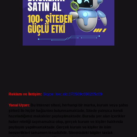
Reklam ve İletişim:
Skype: live:.cid.575569c608265c69
Yasal Uyarı:
Bu internet sitesi, herhangi bir marka, kurum veya şahıs
şirketi ile hiçbir bağlantısı bulunmamaktadır. Sitede yalnızca kendi
hazırladığımız makaleler paylaşılmaktadır. Burada yer alan içerikler
haber niteliği taşımamakta olup, gerçek kurum ve kişiler hakkında
paylaşım yapılmamaktadır. Gerçek kurum ve kişiler ile isim
benzerlikleri tamamen tesadüfidir. Sitemizdeki bilgiler taslak