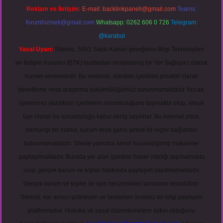
Reklam ve İletişim:
E-mail:
backlinkpaneli@gmail.com
Teams:
forumhizmeti@gmail.com
Whatsapp: 0262 606 0 726
Telegram:
@karabul
Yasal Uyarı:
Sitemiz, 5651 Sayılı Kanun gereğince Bilgi Teknolojileri
ve İletişim Kurumu (BTK) tarafından onaylanmış bir Yer Sağlayıcı olarak
hizmet vermektedir. Bu nedenle, sitedeki içerikleri proaktif olarak
denetleme veya araştırma yükümlülüğümüz bulunmamaktadır. Ancak,
üyelerimiz yazdıkları içeriklerin sorumluluğunu taşımakta olup, siteye
üye olarak bu sorumluluğu kabul etmiş sayılırlar. Bu internet sitesi,
herhangi bir marka, kurum veya şahıs şirketi ile hiçbir bağlantısı
bulunmamaktadır. Sitede yalnızca kendi hazırladığımız makaleler
paylaşılmaktadır. Burada yer alan içerikler haber niteliği taşımamakta
olup, gerçek kurum ve kişiler hakkında paylaşım yapılmamaktadır.
Gerçek kurum ve kişiler ile isim benzerlikleri tamamen tesadüfidir.
Sitemiz, kar amacı gütmeyen ve tamamen ücretsiz bir bilgi paylaşım
platformudur. Hukuka ve yasal düzenlemelere aykırı olduğunu