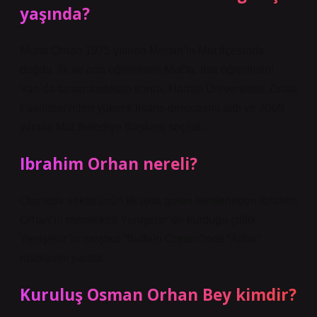
yaşında?
Murat Orhan 1975 yılında Mersin’in Mut ilçesinde
doğdu. İlk ve orta öğrenimini Mut’ta, lise öğrenimini
Van’da tamamladıktan sonra, Harran Üniversitesi Ziraat
Fakültesi’nden yüksek lisans derecesini aldı ve 2009
yılında Mut Belediye Başkanı seçildi…
Ibrahim Orhan nereli?
Otomotiv sektörünün ilk akla gelen isimlerinden İbrahim
Orhan’ın memleketi Yenişehir’de kurduğu çiftlik,
Yenişehir’in meşhur “Buffalo Cream”inde “Aliba”
markasını yarattı.
Kuruluş Osman Orhan Bey kimdir?