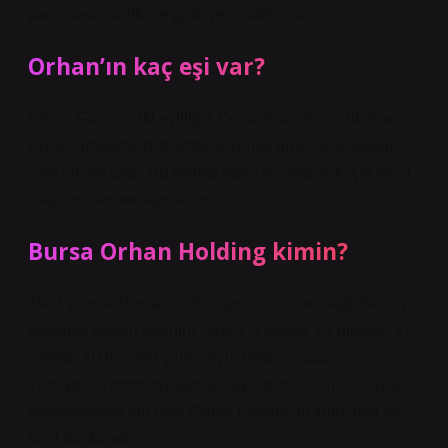
yarışmasında ilk 5’e girdi ve model oldu.
Orhan’ın kaç eşi var?
Orhan Gazi’nin iki evliliği1 Osmanlı tarihinde ilktir ve
Bizans İmparatoru Kantakouzenos’un kızıyla evliliği
özel bir yer tutar. Bu evliliği daha iyi anlamak için tarihi
olayları izlemek faydalıdır.
Bursa Orhan Holding kimin?
1941 yılında Bursa’nın Yenişehir ilçesine bağlı Barçın
köyünde doğan İbrahim Orhan, 4 kıtada, 14 ülkede, 37
şirkette 10 bin 700 çalışanıyla üretim yapan,
Türkiye’nin otomotiv yan sanayi sektörünün en büyük
şirketlerinden biri olan Orhan Holding’in kurucusu ve
fahri başkanıdır.