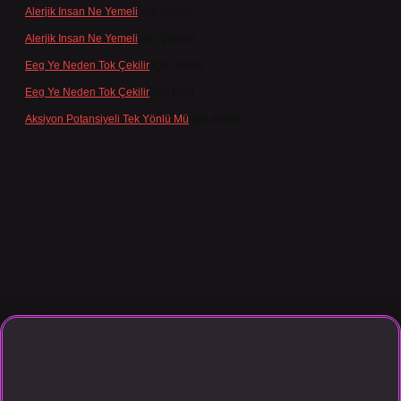
Alerjik Insan Ne Yemeli
için
admin
Alerjik Insan Ne Yemeli
için
Şengül
Eeg Ye Neden Tok Çekilir
için
admin
Eeg Ye Neden Tok Çekilir
için
Pala
Aksiyon Potansiyeli Tek Yönlü Mü
için
admin
casino giriş