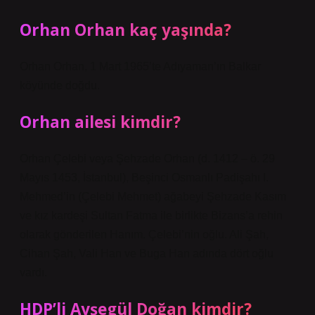
Orhan Orhan kaç yaşında?
Orhan Orhan, 1 Mart 1965’te Adıyaman’ın Balkar
köyünde doğdu.
Orhan ailesi kimdir?
Orhan Çelebi veya Şehzade Orhan (d. 1412 – ö. 29
Mayıs 1453, İstanbul), Beşinci Osmanlı Padişahı I.
Mehmed’in (Çelebi Mehmet) ağabeyi Şehzade Kasım
ve kız kardeşi Sultan Fatma ile birlikte Bizans’a rehin
olarak gönderilen Hanım. Çelebi’nin oğlu. Ali Şah,
Cihan Şah, Vali Han ve Buga Han adında dört oğlu
vardı.
HDP’li Ayşegül Doğan kimdir?