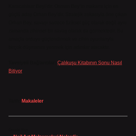
Karacahisar Beyi’dir. Osman Bey’in makamı için en
güçlü aday Orhan Bey’dir. Stratejik zekasıyla öne çıkan
Orhan Bey, savaşı sadece fiziksel güç olarak değil aynı
zamanda zihinsel bir savaş olarak da görmektedir. Bu
amaçla orduyu güçlendirmek ve zihin oyunlarıyla
birçok düşmanını yenmek için adımlar atacaktır.
Tavsiyeli Bağlantılar:
Çalıkuşu Kitabının Sonu Nasıl
Bitiyor
Tarih:
Makaleler
Önceki Yazı