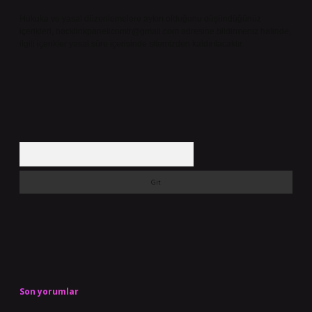
Hukuka ve yasal düzenlemelere aykırı olduğunu düşündüğünüz
içerikleri,
backlinkpanelicomtr@gmail.com
adresine bildirmeniz halinde,
ilgili içerikler yasal süre içerisinde sitemizden kaldırılacaktır.
Arama
Son yorumlar