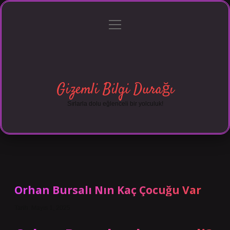
menüyü
Anasayfa
Gizlilik Politikası
Yasal Uyarı
aç
Hakkımızda
Gizemli Bilgi Durağı
Sırlarla dolu eğlenceli bir yolculuk!
Orhan Bursalı Nın Kaç Çocuğu Var
Tarih: Mayıs 1, 2025