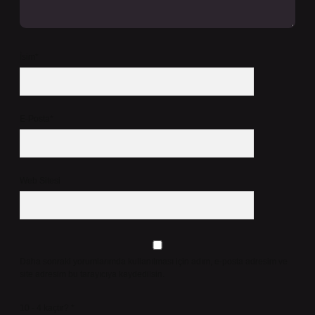
İsim*
E-Posta*
Web Sitesi
Daha sonraki yorumlarımda kullanılması için adım, e-posta adresim ve
site adresim bu tarayıcıya kaydedilsin.
10 - 4 kaçtır?
*