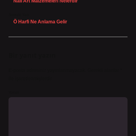
Nail Art Malzemeleri Nelerdir
Sonraki Yazı
Ö Harfi Ne Anlama Gelir
Bir yanıt yazın
E-posta adresiniz yayınlanmayacak.
Gerekli alanlar
*
ile işaretlenmişlerdir
Yorum