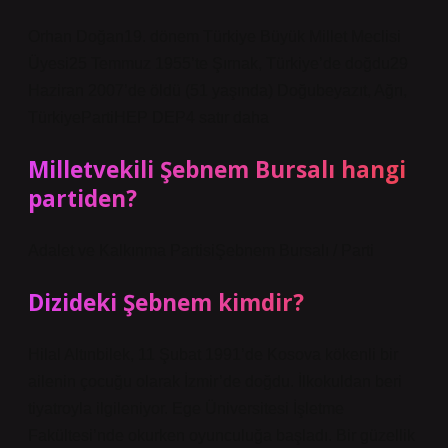
Orhan Doğan19. dönem Türkiye Büyük Millet Meclisi
Üyesi25 Temmuz 1955’te Şırnak, Türkiye’de doğdu29
Haziran 2007’de öldü (51 yaşında) Doğubeyazıt, Ağrı,
TürkiyePartiHEP DEP4 satır daha
Milletvekili Şebnem Bursalı hangi
partiden?
Adalet ve Kalkınma PartisiŞebnem Bursalı / Parti
Dizideki Şebnem kimdir?
Hilal Altınbilek, 11 Şubat 1991’de Kosova kökenli bir
ailenin çocuğu olarak İzmir’de doğdu. İlkokuldan beri
tiyatroyla ilgileniyor. Ege Üniversitesi İşletme
Fakültesi’nde okurken oyunculuğa başladı. Bir güzellik