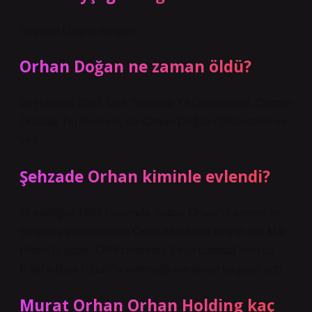
Ayşegül Doğan (doğum
Orhan Doğan ne zaman öldü?
29 Haziran 2007, Van Yüzüncü Yıl Üniversitesi, Dursun
Odabaş Tıp Merkezi, VanOrhan Doğan / Ölüm tarihi ve
yeri
Şehzade Orhan kiminle evlendi?
İlk evliliğini 1280 civarında Sultan Orhan’ın annesi ve
Selçuklu vezirlerinden Ömer Abdülaziz Bey’in kızı Mâl
Hâtun’la yaptı. 1289 civarında Şeyh Edebali’nin kızı
Rabî’a Bala Hâtun’la evlendiğinde itibarı ve gücü arttı.
Murat Orhan Orhan Holding kaç