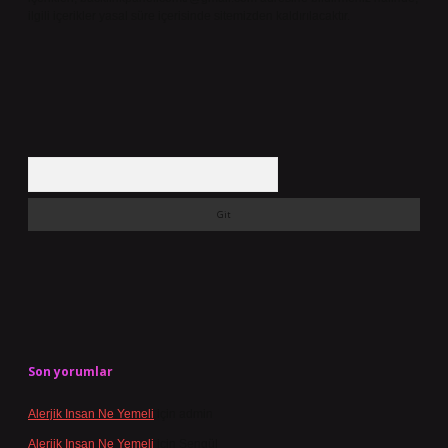
ilgili içerikler yasal süre içerisinde sitemizden kaldırılacaktır.
Arama
Son yorumlar
Alerjik Insan Ne Yemeli
için
admin
Alerjik Insan Ne Yemeli
için
Şengül