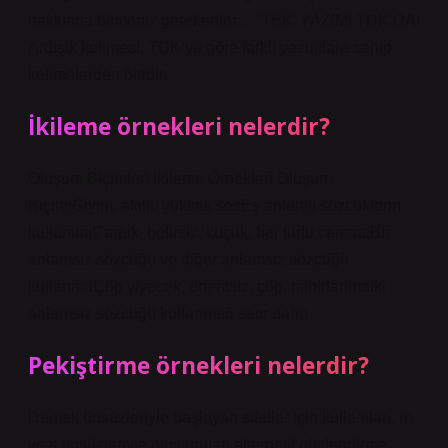
hakkında bilmeniz gerekenler… ‘TEK’ YAZIMI TDK’DA!
Ardışık kelimesi, TDK’ya göre farklı yazımlara sahip
kelimelerden biridir.
İkileme örnekleri nelerdir?
Oluşum Biçimleri İkileme Örnekleri Oluşum
BiçimiGiyim, akıllı, yüksek sesEş anlamlı sözcüklerin
kullanımıÇarpık, belirsiz, küçük, her türlü cemaatBir
anlamsız sözcüğü ve diğer anlamsız sözcüğü
kullanmaÇöp yiyecek, önemsiz, çöp, mırıldanmaİki
anlamsız sözcüğü kullanma5 satır daha
Pekiştirme örnekleri nelerdir?
Damak ünsüzleriyle başlayan sıfatlar için kullanılan, m
ve s ünsüzleriyle oluşturulan alternatif güçlendirme