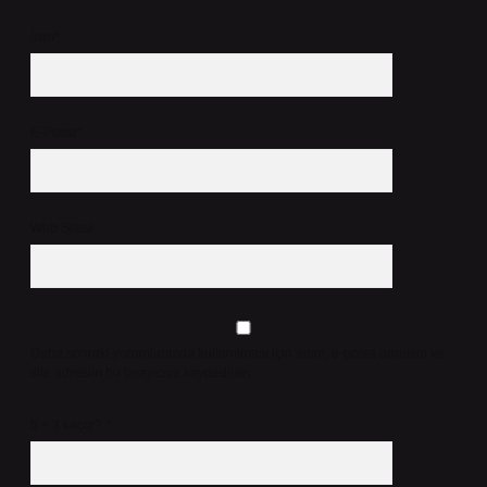
İsim*
E-Posta*
Web Sitesi
Daha sonraki yorumlarımda kullanılması için adım, e-posta adresim ve
site adresim bu tarayıcıya kaydedilsin.
5 + 3 kaçtır?
*