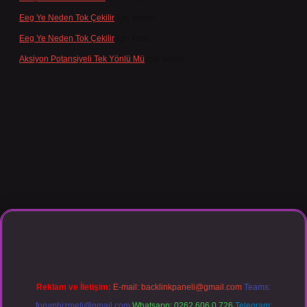
Eeg Ye Neden Tok Çekilir
için
admin
Eeg Ye Neden Tok Çekilir
için
Pala
Aksiyon Potansiyeli Tek Yönlü Mü
için
admin
no giriş
Reklam ve İletişim:
E-mail:
backlinkpaneli@gmail.com
Teams:
forumhizmeti@gmail.com
Whatsapp: 0262 606 0 726
Telegram: