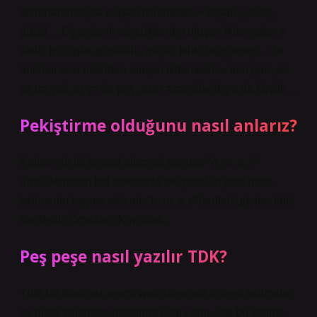
tekrarlanmasıyla oluşan ikilemeler: » koşan, yavaş,
güçlü… Eş anlamlı sözcüklerden oluşan ikilemeler: »
akıllı, iyi huylu, gürültülü, güçlü, kılık değiştirmiş… Zıt
anlamlı sözcüklerden oluşan ikilemeler: » ileri geri, az
ya da çok, er ya da geç, azar azar, büyük ya da küçük…
Pekiştirme olduğunu nasıl anlarız?
Kelimenin ilk hecesi alınarak sonuna “p, m, s, r”
ünsüzlerinden biri eklenerek oluşturulan yeni hece,
kelimenin başına eklenir. “p, m, s, r” harfleri güçlendirici
harflerdir. Örnekler: Kop-dark.
Peş peşe nasıl yazılır TDK?
Türk Dil Kurumu, resmi web sitesinde ardışık kelimeler
ve diğer kelimeler hakkında bilgi verdi. İşte bu kelime