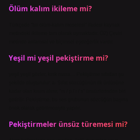
Ölüm kalım ikileme mi?
Türkçede “bir ölüm-kalım meselesi” ifadesi kaynak
metindeki ikileme tam olarak uymaktadır. Ö2) Çeviri
metinde anlamsal ve biçimsel eşdeğerlik vardır.
Yeşil mi yeşil pekiştirme mi?
yeşil yeşil gözler, kırık masa… Pekiştirme sıfatları şu
şekilde oluşturulur: a- Sıfat sözcüğünün ilk ünlüsüne
kadar olan kısım alınır, “m / p / r / s” ünsüzlerinden biri
getirilir. Pekiştirme, bu ses grubunun sözcüğün başına
önek olarak getirilmesiyle yapılır.
Pekiştirmeler ünsüz türemesi mi?