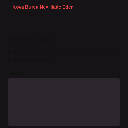
Sonraki Yazı
Kova Burcu Neyi Ifade Eder
Bir yanıt yazın
E-posta adresiniz yayınlanmayacak.
Gerekli alanlar
*
ile işaretlenmişlerdir
Yorum