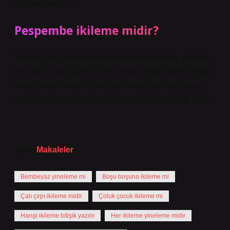
çekmek gerekir…
Pespembe ikileme midir?
Tabloda yer almayan diğer takviyeler (pembe, yepyeni,
kel, kalın, kalın, uzun, uzun, vahşi, vahşi, büyük, büyük,
beyaz, büyük veya hiçbir şey, sıcak, boş, kalın, kuru,
ıssız, kocaman, renkli, simsiyah) Kullanım Sıklığı 1’dir.
Tarih:
Makaleler
Bembeyaz yineleme mi
Boşu boşuna ikileme mi
Çalı çırpı ikileme midir
Çoluk çocuk ikileme mi
Hangi ikileme bitişik yazılır
Her ikileme yineleme midir