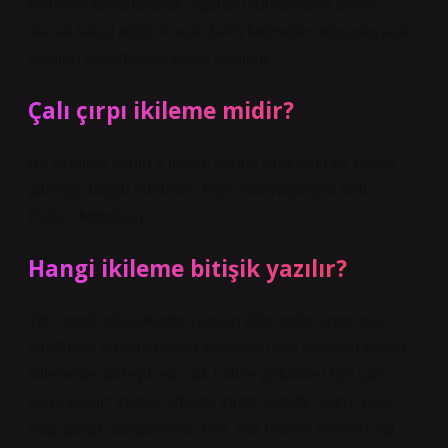
kelimeyi tekrarlayarak yapılan indirgemeler tekrar
olarak kabul edilir. Ancak farklı kelimeleri tekrarlayarak
yapılan çoğaltmalar tekrar değildir.
Çalı çırpı ikileme midir?
Bu özelliğe sahip 5 ikilem vardır: Kırık sırtlı bir köpek
gibi eğri büğrü yürümek; Eğri; Gözyaşlarıyla dolu;
Dallar; Mobilyalı.
Hangi ikileme bitişik yazılır?
Tek heceli sözcüklerle yapılan ikilemeler arasında,
telaffuzda vurgusu ikinci sözcüğe (son heceye) kayan
ikilemeler, birleşik sözcük haline geldikleri için yan
yana yazılır: cızbız, altüstü, cırcır böceği, civciv, çöp,
nag, gelgit, dalgalanma, hoş, yüz ifadesi (olmak), ağ