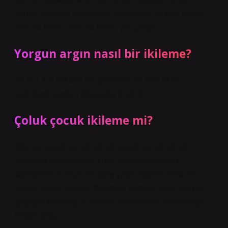
ardına, boşuna, koşucudan koşucuya, sonuna kadar,
sonuna kadar, sonuna kadar, yarı yarıya.
Yorgun argın nasıl bir ikileme?
3.1.9.2. Fiil köküne ve gövdesine fiil isim ekleri
getirilerek yapılan ikilemeler 3.1.9.2.
Çoluk çocuk ikileme mi?
İkileme, ‘çocuk sahibi olmak, çocuk sahibi olmak’
anlamına gelmektedir. Yüce, ikilemede geçen
sözcüklerin Türkçe sözlükte yavru ‘sperm, nesil’ ve
meme ‘göğüs çukuru, bağırsak, gerdan’ anlamlarıyla
geçtiğini belirtmiş ve ikileme sözcüklerini incelemiştir
(1998: 422).