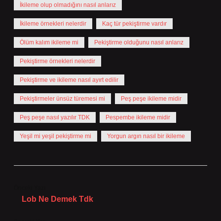
İkileme olup olmadığını nasıl anlarız
İkileme örnekleri nelerdir
Kaç tür pekiştirme vardır
Ölüm kalım ikileme mi
Pekiştirme olduğunu nasıl anlarız
Pekiştirme örnekleri nelerdir
Pekiştirme ve ikileme nasıl ayırt edilir
Pekiştirmeler ünsüz türemesi mi
Peş peşe ikileme midir
Peş peşe nasıl yazılır TDK
Pespembe ikileme midir
Yeşil mi yeşil pekiştirme mi
Yorgun argın nasıl bir ikileme
Önceki Yazı
Lob Ne Demek Tdk