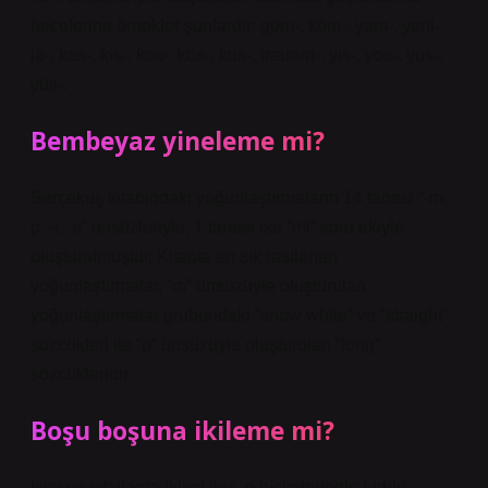
hecelerine örnekler şunlardır: göm-, köm-, yam-, yeni-;
ja-, kas-, kis-, kos-, kös-, kus-, trauern-, yis-, yos-, yus-,
yüs-.
Bembeyaz yineleme mi?
Serçekuş kitabındaki yoğunlaştırmaların 14 tanesi “-m, -
p, -r, -s” ünsüzleriyle, 1 tanesi ise “mi” soru ekiyle
oluşturulmuştur. Kitapta en sık rastlanan
yoğunlaştırmalar, “m” ünsüzüyle oluşturulan
yoğunlaştırmalar grubundaki “snow white” ve “straight”
sözcükleri ile “p” ünsüzüyle oluşturulan “long”
sözcükleridir.
Boşu boşuna ikileme mi?
İsim ve sıfatlarda ikinci ikiz -e biçimindedir: birbiri