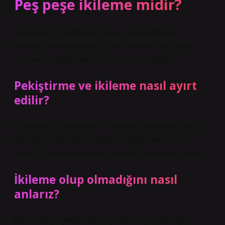
Peş peşe ikileme midir?
Bu kelime bir indirgeme olarak kullanıldığında,
kesintisiz anlamına gelir. “Birbiri ardına” ikiliği aynı
zamanda “sürekli, kesintisiz” anlamına gelir.
Pekiştirme ve ikileme nasıl ayırt
edilir?
Pekiştireç sözcüklerinin ilk heceleri tekrarlansa da, bu
tekrarlanan hecelere indirgeme denilemez; çünkü
sözcük içinde birleşik sözcük olarak yazılması gerekir.
İkileme olup olmadığını nasıl
anlarız?
İkilemeler şu şekillerde oluşturulur: Aynı sözcüğün