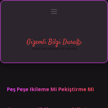
menüyü
Anasayfa
Gizlilik Politikası
Yasal Uyarı
aç
Hakkımızda
Gizemli Bilgi Durağı
Sırlarla dolu eğlenceli bir yolculuk!
Peş Peşe Ikileme Mi Pekiştirme Mi
Tarih: Aralık 30, 2024