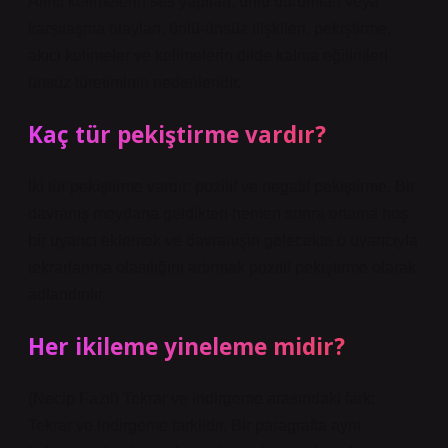
Alıntı kelimelerin ses yapıları, ünlü durumları veya
karşılaşma olayları, ünlü-ünsüz ilişkileri, pekiştirme,
akıcı kelimeler ve kelimelerin dilde kalma eğilimleri
ünsüz türetiminin nedenleridir.
Kaç tür pekiştirme vardır?
İki tür pekiştirme vardır: pozitif ve negatif pekiştirme. Bir
davranış meydana geldikten hemen sonra ortama hoş
bir uyarıcı eklemek ve davranışın gelecekte o uyarıcıyla
tekrarlanma olasılığını artırmak pozitif pekiştirme olarak
adlandırılır.
Her ikileme yineleme midir?
(Necip Fazıl) Tekrar ve indirgeme arasındaki fark:
Tekrar ve indirgeme farklıdır. Bir paragrafta aynı