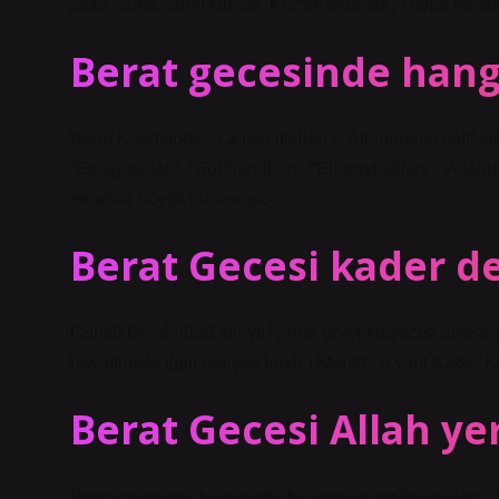
kaza namazlarını kılmak. Kur’an okumak. Tövbe etmek v
Berat gecesinde hangi
Berat Kandilinde: “La ilae illallah”, “Allahumme sall
“Estağfirullah”, “Sübhànallah”, “Elhamdülillah”, “Allahu e
okumak büyük bir sevaptır.
Berat Gecesi kader de
Çünkü Berat günü, bir yıl içinde gerçekleşecek amelle
hayatımızla ilgili her şey Levh-i Mahfuz’a yani Kader Ki
Berat Gecesi Allah ye
Peygamberimiz bu durumu bir örnekle şöyle açıklar: “