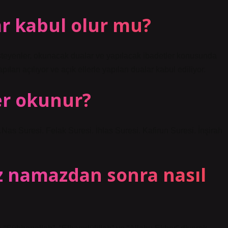
ar kabul olur mu?
isteyenler, okunacak dualar ve yapılacak ibadetler konusunda
ıları açılıyor ve açık ellerle yapılan dualar kabul ediliyor.
er okunur?
Nas Suresi. Felak Suresi. İhlas Suresi. Kafirun Suresi. İnşirah
 namazdan sonra nasıl