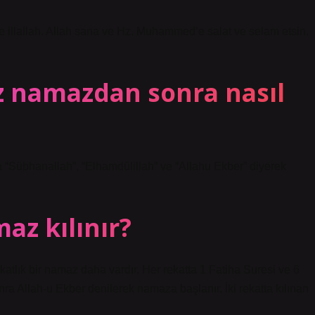
he illallah. Allah sana ve Hz. Muhammed’e salat ve selam etsin.
 namazdan sonra nasıl
 “Sübhanallah”, “Elhamdülillah” ve “Allahu Ekber” diyerek
az kılınır?
tlık bir namaz daha vardır. Her rekatta 1 Fatiha Suresi ve 6
nra Allah-u Ekber denilerek namaza başlanır. İki rekatta kılınan