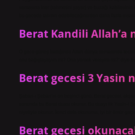
semasına iner (rahmetini yayar) ve buzağı kabilesinin 
bu gecede tahmin edebileceğinizden daha fazla insanı 
Berat Kandili Allah’a 
O gece güneş battığında Allah dünya semasında tecel
onu bağışlayayım mı? Ona yemek vereyim mi?’ diye buyu
Berat gecesi 3 Yasin
Şaban-ı Şeban’ın on beşinci günü, Berat gecesi, akşa
sonunda bu Berat duası okunur. Bu duayı ilk Yasin-i Şer
niyetiyle okunur. İkinci defa okunursa, iyi bir ömür geç
Berat gecesi okunaca