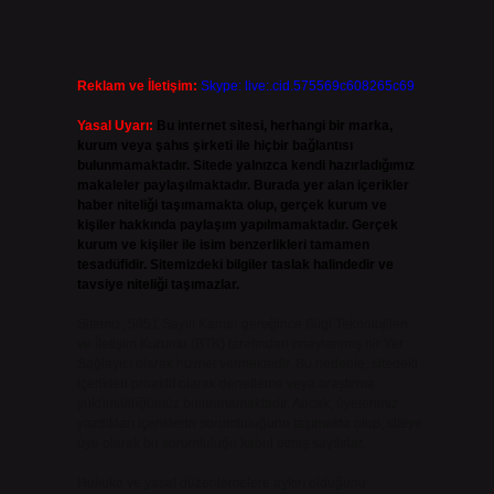
Reklam ve İletişim:
Skype: live:.cid.575569c608265c69
Yasal Uyarı:
Bu internet sitesi, herhangi bir marka,
kurum veya şahıs şirketi ile hiçbir bağlantısı
bulunmamaktadır. Sitede yalnızca kendi hazırladığımız
makaleler paylaşılmaktadır. Burada yer alan içerikler
haber niteliği taşımamakta olup, gerçek kurum ve
kişiler hakkında paylaşım yapılmamaktadır. Gerçek
kurum ve kişiler ile isim benzerlikleri tamamen
tesadüfidir. Sitemizdeki bilgiler taslak halindedir ve
tavsiye niteliği taşımazlar.
Sitemiz, 5651 Sayılı Kanun gereğince Bilgi Teknolojileri
ve İletişim Kurumu (BTK) tarafından onaylanmış bir Yer
Sağlayıcı olarak hizmet vermektedir. Bu nedenle, sitedeki
içerikleri proaktif olarak denetleme veya araştırma
yükümlülüğümüz bulunmamaktadır. Ancak, üyelerimiz
yazdıkları içeriklerin sorumluluğunu taşımakta olup, siteye
üye olarak bu sorumluluğu kabul etmiş sayılırlar.
Hukuka ve yasal düzenlemelere aykırı olduğunu