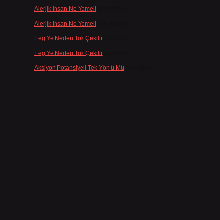
Alerjik Insan Ne Yemeli
için
admin
Alerjik Insan Ne Yemeli
için
Şengül
Eeg Ye Neden Tok Çekilir
için
admin
Eeg Ye Neden Tok Çekilir
için
Pala
Aksiyon Potansiyeli Tek Yönlü Mü
için
admin