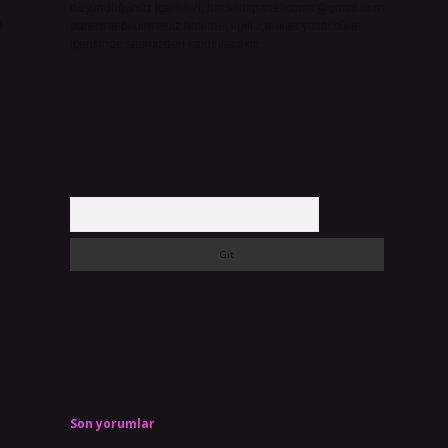
düşündüğünüz içerikleri,
backlinkpanelicomtr@gmail.com
h
adresine bildirmeniz halinde, ilgili içerikler yasal süre
içerisinde sitemizden kaldırılacaktır.
Arama
Son yorumlar