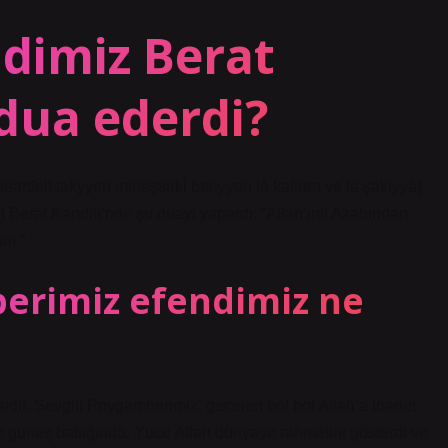
dimiz Berat
 dua ederdi?
tfelt takyyen mineşsirki beriyyen lâ kafiren ve la şakiyyâ)
Berat Kandili’nde şu duayı yapardı: “Allah’ım! Azabından
ım.”
erimiz efendimiz ne
dir. Sevgili Peygamberimiz, geceleri bol bol Allah’a ibadet
ce güneş battığında, Yüce Allah dünyaya rahmetini gösterdi ve