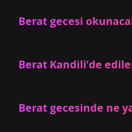
şafak vaktine kadar, “Kim bağışlanma isterse onu bağış
Berat gecesi okunaca
Berat Kandili Hadisleri. Berat Kandilinde Okunacak Sur
-Tevbe Suresi’nin son 2 ayeti.-Yasin-i Şerif. -İhlas Şeri
Berat Kandili’de edil
İslam Peygamberi. Hz. Muhammed (s.a.v.) hadisinde şöy
Recep ayının ilk gecesi, Şaban ayının on beşinci gece
Berat gecesinde ne y
BERAT KANDİLİ’NDE NELER YAPILIR VE İBADETLERİ