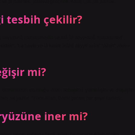
e af dilemek. Salavat getirmek. Allah’ı sık sık anmak.
 tesbih çekilir?
i alâ seyyidinâ muhammedin ve alâ âli seyyidinâ muhammed”,
kber”, “La havle ve lâ kudre illâhil aliyyil azîm” “Allah” zikrini
ğişir mi?
r, ömrümüzün uzunluğu, ölüm sebepleri, yükselişler ve düşüşler,
tabı’na yazılır. “Yüce Allah, Berat gecesi her şeye kadirdir.
ryüzüne iner mi?
Şaban ayının yarısına denk gelen bu gecede Allah dünya