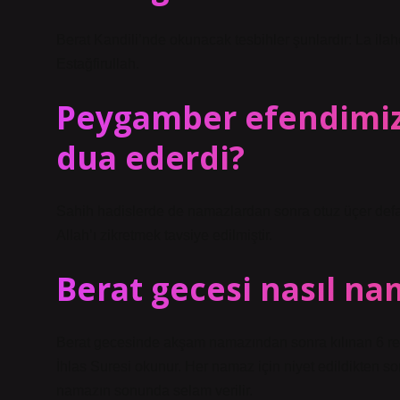
Berat Kandili’nde okunacak tesbihler şunlardır: La ila
Estağfirullah.
Peygamber efendimiz
dua ederdi?
Sahih hadislerde de namazlardan sonra otuz üçer defa
Allah’ı zikretmek tavsiye edilmiştir.
Berat gecesi nasıl nam
Berat gecesinde akşam namazından sonra kılınan 6 reka
İhlas Suresi okunur. Her namaz için niyet edildikten so
namazın sonunda selam verilir.