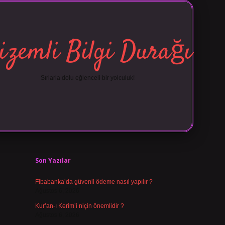
izemli Bilgi Durağı
Sırlarla dolu eğlenceli bir yolculuk!
Sidebar
vdcasino g
Son Yazılar
Fibabanka’da güvenli ödeme nasıl yapılır ?
Ağustos 6, 2026
Kur’an-ı Kerim’i niçin önemlidir ?
Ağustos 6, 2026