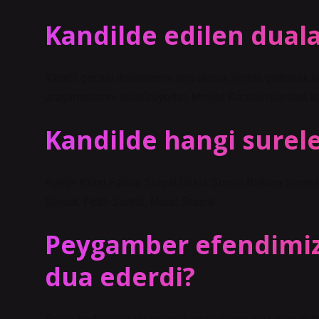
Kandilde edilen dual
Kandil gecesi ibadetlerini tam olarak yerine getirmek 
araştırmalarını sürdürüyorlar. Mevlid Kandili’nde dua kap
Kandilde hangi surel
Ayetel Kürsi.Fatiha Suresi.Vakıa Suresi.Bakara Suresi.
Suresi. Fetih Suresi. Maun Suresi.
Peygamber efendimiz
dua ederdi?