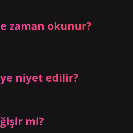
 “Sübhanallah”, “Elhamdülillah” ve “Allahu Ekber” diyerek
 ne zaman okunur?
m namazından sonra üç defa Yasin Suresi okunur ve her birinin
if’ten sonra okursanız, Allah’ın sadık kullarından biri olma
irme niyetiyle okunur.
ye niyet edilir?
rat Kandili dualarına şu şekilde niyet edebiliriz: Ya Rabbi, bu
fını ve rızasını bana nasip eyle İlahi rızan… Allah-u Ekber!
ğişir mi?