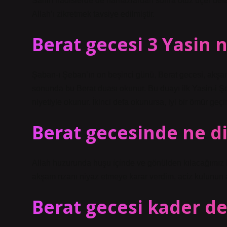
Sahih hadislerde de namazlardan sonra otuz üçer defa
Allah’ı zikretmek tavsiye edilmiştir.
Berat gecesi 3 Yasin
Şaban-ı Şeban’ın on beşinci günü, Berat gecesi, akşa
sonunda bu Berat duası okunur. Bu duayı ilk Yasin-i Şer
niyetiyle okunur. İkinci defa okunursa, iyi bir ömür geç
Berat gecesinde ne di
Allah huzurunda huşu içinde ve gönülden kılacağımız Be
akşam rızanı niyaz etmeye karar verdim, aciz kulunun af
Berat gecesi kader de