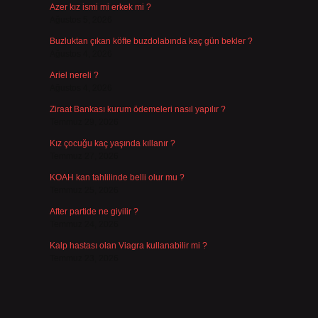
Azer kız ismi mi erkek mi ?
Ağustos 5, 2026
Buzluktan çıkan köfte buzdolabında kaç gün bekler ?
Ağustos 4, 2026
Ariel nereli ?
Ağustos 4, 2026
Ziraat Bankası kurum ödemeleri nasıl yapılır ?
Temmuz 29, 2026
Kız çocuğu kaç yaşında kıllanır ?
Temmuz 27, 2026
KOAH kan tahlilinde belli olur mu ?
Temmuz 25, 2026
After partide ne giyilir ?
Temmuz 24, 2026
Kalp hastası olan Viagra kullanabilir mi ?
Temmuz 23, 2026