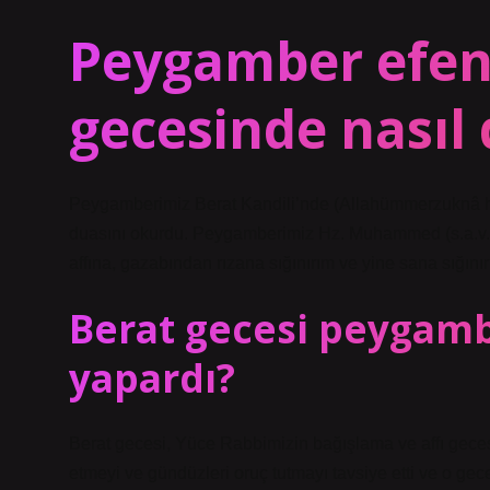
Peygamber efen
gecesinde nasıl
Peygamberimiz Berat Kandili’nde (Allahümmerzuknâ hear
duasını okurdu. Peygamberimiz Hz. Muhammed (s.a.v.) 
affına, gazabından rızana sığınırım ve yine sana sığınır
Berat gecesi peygamb
yapardı?
Berat gecesi, Yüce Rabbimizin bağışlama ve affı gecesi
etmeyi ve gündüzleri oruç tutmayı tavsiye etti ve o ge