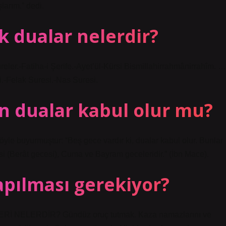
larım.” dedi.
k dualar nelerdir?
eler.-Fatiha-i Şerife.-Ayet’ül-Kürsi Bismillahirrahmânirrahîm. …
fi.-Felak Suresi.-Nas Suresi.
en dualar kabul olur mu?
le buyurmuştur: “Beş gece vardır ki, dualar kabul olur. Bunlar
si (Berât gecesi), Cuma ve Bayram geceleridir.” (İbn Mace).
apılması gerekiyor?
 NELERDİR? Gündüz oruç tutmak. Kaza namazlarını ve