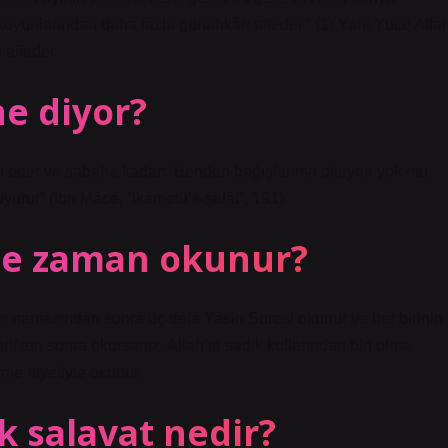
koyunlarından daha fazla günahkârı affeder.” (1) Yani Yüce Alla
affeder.
ne diyor?
li eder ve sabaha kadar: ‘Benden bağışlanma dileyen yok mu,
rur” (İbn Mâce, “İḳāmetü’ṣ-ṣalât”, 191).
 ne zaman okunur?
m namazından sonra üç defa Yasin Suresi okunur ve her birinin
if’ten sonra okursanız, Allah’ın sadık kullarından biri olma
irme niyetiyle okunur.
k salavat nedir?