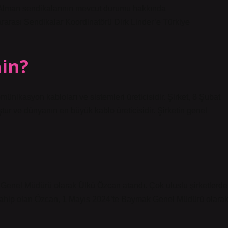
e Alman sendikalarının mevcut durumu hakkında
rarası Sendikalar Koordinatörü Dirk Linder’e Türkiye
in?
omünikasyon kabloları ve sistemleri üreticisidir. Şirket, 8 Şubat
ur ve dünyanın en büyük kablo üreticisidir. Şirketin genel
 Genel Müdürü olarak Ülkü Özcan atandı. Çok uluslu şirketlerde
 sahip olan Özcan, 1 Mayıs 2024’te Baymak Genel Müdürü olara