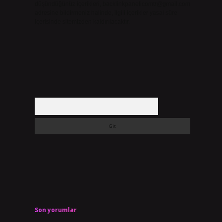
düşündüğünüz içerikleri,
backlinkpanelicomtr@gmail.com
adresine bildirmeniz halinde, ilgili içerikler yasal süre
içerisinde sitemizden kaldırılacaktır.
Arama
Son yorumlar