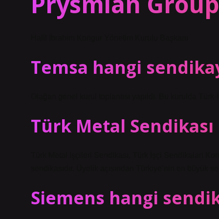
Prysmian Group’
Halil İbrahim Kongur Yönetim Kurulu Başkanı
Temsa hangi sendikay
Olağan genel kurul toplantısı yapıldı. Bu kurulda Türk-İ
Türk Metal Sendikası 
Türk Metal İşçileri Sendikası, Türk İşçi Sendikaları K
sendikasıdır. Üyelik açısından Türkiye’nin en büyük s
Siemens hangi sendik