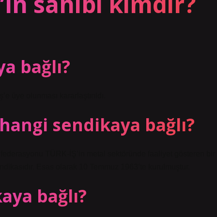
ın sahibi kimdir?
a bağlı?
ş’e üye olunması kararlaştırıldı.
hangi sendikaya bağlı?
onfederasyonu TÜRK-İŞ’in metal sektöründe faaliyet gösteren bir
endikasıdır. Esas olarak 10 Temmuz 1963’te kurulmuştur.
aya bağlı?