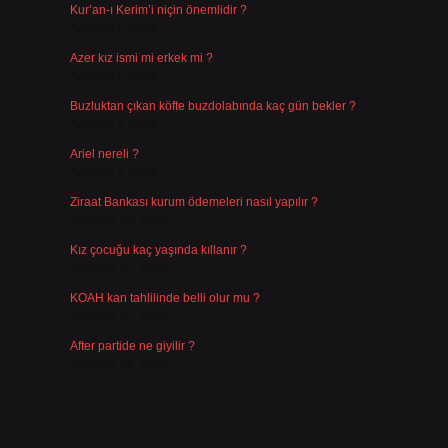
Kur’an-ı Kerim’i niçin önemlidir ?
Ağustos 6, 2026
Azer kız ismi mi erkek mi ?
Ağustos 5, 2026
Buzluktan çıkan köfte buzdolabında kaç gün bekler ?
Ağustos 4, 2026
Ariel nereli ?
Ağustos 4, 2026
Ziraat Bankası kurum ödemeleri nasıl yapılır ?
Temmuz 29, 2026
Kız çocuğu kaç yaşında kıllanır ?
Temmuz 27, 2026
KOAH kan tahlilinde belli olur mu ?
Temmuz 25, 2026
After partide ne giyilir ?
Temmuz 24, 2026