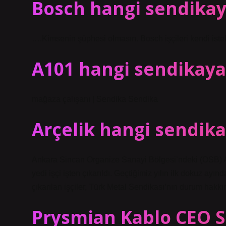
Bosch hangi sendikay
….Kimsenin şüphesi olmasın. Bosch işçileri kendi istekl
A101 hangi sendikaya
mağaza çalışanı | Sendika Sendika
Arçelik hangi sendika
Ankara Sincan Organize Sanayi Bölgesi’ndeki (OSB) Ar
yedi işçi işten çıkarıldı. Geçtiğimiz yılın ilk dokuz ay
çıkarılan işçiler, Türk Metal Sendikası’nın durum hakkı
Prysmian Kablo CEO S