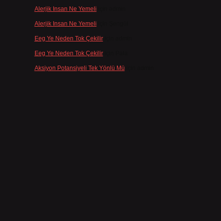
Alerjik Insan Ne Yemeli
için
admin
Alerjik Insan Ne Yemeli
için
Şengül
Eeg Ye Neden Tok Çekilir
için
admin
Eeg Ye Neden Tok Çekilir
için
Pala
Aksiyon Potansiyeli Tek Yönlü Mü
için
admin