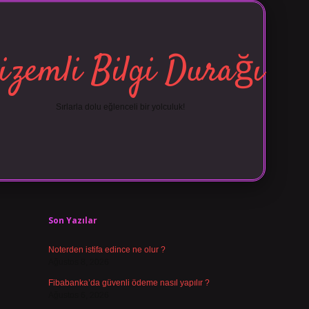
izemli Bilgi Durağı
Sırlarla dolu eğlenceli bir yolculuk!
Sidebar
vdcasino 
Son Yazılar
Noterden istifa edince ne olur ?
Ağustos 8, 2026
Fibabanka’da güvenli ödeme nasıl yapılır ?
Ağustos 6, 2026