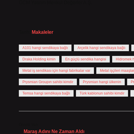
GCM Yatırım Menkul Değerler A.Ş.
Tarih:
Makaleler
A101 hangi sendikaya bağlı
Arçelik hangi sendikaya bağlı
Draka Holding kimin
En güçlü sendika hangisi
Hidromek h
Metal iş sendikası için hangi fabrikalar var
Metal işçileri maaşla
Prysmian Groupın sahibi kimdir
Prysmian hangi ülkenin
P
Temsa hangi sendikaya bağlı
Türk kablonun sahibi kimdir
Önceki Yazı
Maraş Adını Ne Zaman Aldı