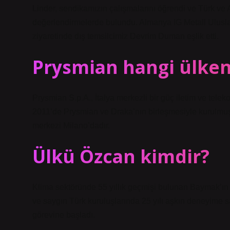
Linder, sendikamızın çalışmalarını öğrendi ve Türk v
değerlendirmelerde bulundu. Almanya IG Metall Ulusla
ziyaretinde dış temsilcimiz Devrim Duman eşlik etti.
Prysmian hangi ülken
Prysmian S.p.A., İtalya merkezli bir güç iletim ve telek
2011’de Prysmian ve Draka’nın birleşmesiyle kurulmuşt
merkezi Milano’dadır.
Ülkü Özcan kimdir?
Klima sektöründe 55 yıllık geçmişi bulunan Baymak’ın
ve saygın Türk kuruluşlarında 25 yılı aşkın deneyime
görevine başladı.