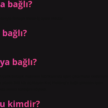
a bağlı?
eriyle Birleşik Metal-İş üyesi oldular.
 bağlı?
ya bağlı?
çelik bulaşık makinesi fabrikasında işten çıkarmalar nedeniyle
ında yüzde 346 kâr açıklayan Koç Holding’e bağlı şirketten işten
nda sessiz kaldığını söyledi.
u kimdir?