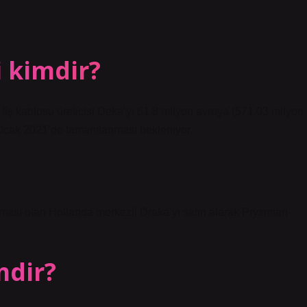
i kimdir?
k fiş kablosu üreticisi Deka’yı 61,8 milyon avroya (571,03 milyon
n Ocak 2021’de tamamlanması bekleniyor.
irması olan Hollanda merkezli Draka’yı satın alarak Prysmian
mdir?