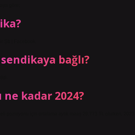
maya göre;
ika?
ir Şb | Facebook.
sendikaya bağlı?
ldi.
ı ne kadar 2024?
neli pozisyonu için ortalama aylık maaş 29.773 TL olurken, 2023