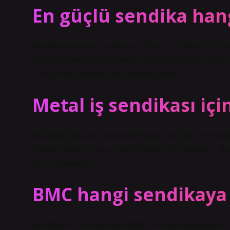
En güçlü sendika hang
Konfederasyon düzeyinde ise Türk İş, 1 milyon 154 bin
Hak İş de istikrarlı büyümesini sürdürüyor. Ocak 2021’
Türkiye’nin en büyük ikinci derneği oldu.
Metal iş sendikası içi
Bunlardan bazıları: Mercedes Benz Türk AŞ, Ford Otos
Traktör, Delphi, Hema, MAN Türkiye AŞ, Erdemir… Baş
Genel Sekreteri.
BMC hangi sendikaya 
Sendikamız Türk Metal ile BMC Otomotiv arasında bir