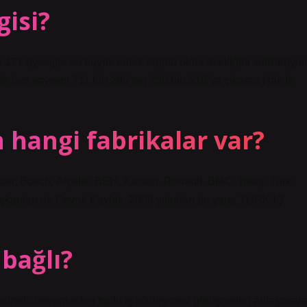
isi?
 177 üyesiyle en büyük emek örgütü olma özelliğini sürdürüyor.
de üye sayısını 711 bin 295’ten 730 bin 516’ya çıkaran Hak İş,
n hangi fabrikalar var?
an, Bosch, Arçelik, BSH, Karsan, Renault, BMC, Tofaş, Türk
kanları da Pevrul Kavlak. 2009 yılından bu yana TÜRK-İŞ
bağlı?
 süredir devam eden toplu iş sözleşmesi görüşmeleri anlaşmaya