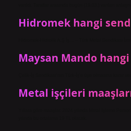
varıldı. Taraflar arasında bugün (19.03.) varılan anlaş
Hidromek hangi send
Hidromek-Hidrolik A.Ş İş… – Türk Metal Sendikası İzm
Maysan Mando hangi 
Çelik-İş Sendikası’nın Türk-İş’e üye olmasına karar veri
Metal işçileri maaşlar
Yıllara göre maaşlar. 2024 yılında Metal İşleme Perso
yılında bu ortalama 19 TL olacak.