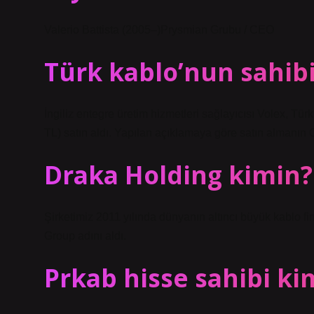
Valerio Battista (2005–)Prysmian Grubu / CEO
Türk kablo’nun sahib
İngiliz entegre üretim hizmetleri sağlayıcısı Volex, Tür
TL) satın aldı. Yapılan açıklamaya göre satın almanı
Draka Holding kimin?
Şirketimiz 2011 yılında dünyanın altıncı büyük kablo f
Group adını aldı.
Prkab hisse sahibi ki