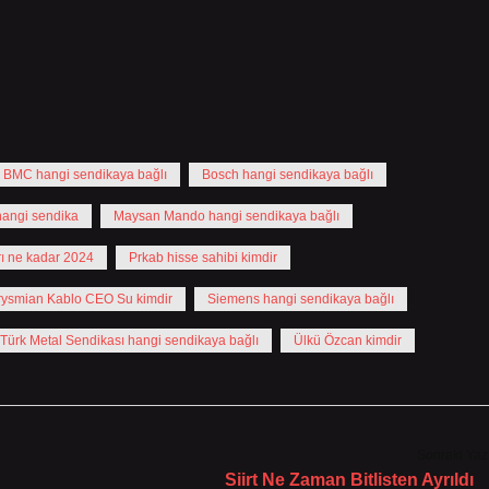
BMC hangi sendikaya bağlı
Bosch hangi sendikaya bağlı
angi sendika
Maysan Mando hangi sendikaya bağlı
rı ne kadar 2024
Prkab hisse sahibi kimdir
rysmian Kablo CEO Su kimdir
Siemens hangi sendikaya bağlı
Türk Metal Sendikası hangi sendikaya bağlı
Ülkü Özcan kimdir
Sonraki Yaz
Siirt Ne Zaman Bitlisten Ayrıldı