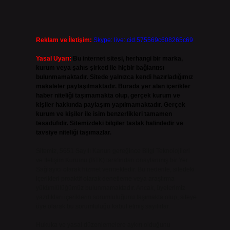
Reklam ve İletişim:
Skype: live:.cid.575569c608265c69
Yasal Uyarı:
Bu internet sitesi, herhangi bir marka,
kurum veya şahıs şirketi ile hiçbir bağlantısı
bulunmamaktadır. Sitede yalnızca kendi hazırladığımız
makaleler paylaşılmaktadır. Burada yer alan içerikler
haber niteliği taşımamakta olup, gerçek kurum ve
kişiler hakkında paylaşım yapılmamaktadır. Gerçek
kurum ve kişiler ile isim benzerlikleri tamamen
tesadüfidir. Sitemizdeki bilgiler taslak halindedir ve
tavsiye niteliği taşımazlar.
Sitemiz, 5651 Sayılı Kanun gereğince Bilgi Teknolojileri
ve İletişim Kurumu (BTK) tarafından onaylanmış bir Yer
Sağlayıcı olarak hizmet vermektedir. Bu nedenle, sitedeki
içerikleri proaktif olarak denetleme veya araştırma
yükümlülüğümüz bulunmamaktadır. Ancak, üyelerimiz
yazdıkları içeriklerin sorumluluğunu taşımakta olup, siteye
üye olarak bu sorumluluğu kabul etmiş sayılırlar.
Hukuka ve yasal düzenlemelere aykırı olduğunu