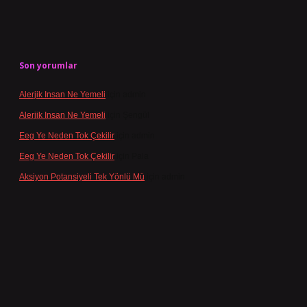
Son yorumlar
Alerjik Insan Ne Yemeli
için
admin
Alerjik Insan Ne Yemeli
için
Şengül
Eeg Ye Neden Tok Çekilir
için
admin
Eeg Ye Neden Tok Çekilir
için
Pala
Aksiyon Potansiyeli Tek Yönlü Mü
için
admin