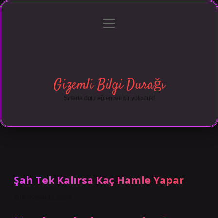
menüyü
Anasayfa
Gizlilik Politikası
Yasal Uyarı
aç
Hakkımızda
Gizemli Bilgi Durağı
Sırlarla dolu eğlenceli bir yolculuk!
Şah Tek Kalırsa Kaç Hamle Yapar
Tarih: Kasım 12, 2024