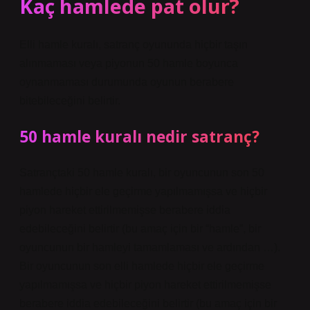
Kaç hamlede pat olur?
Elli hamle kuralı, satranç oyununda hiçbir taşın
alınmaması veya piyonun 50 hamle boyunca
oynanmaması durumunda oyunun berabere
bitebileceğini belirtir.
50 hamle kuralı nedir satranç?
Satrançtaki 50 hamle kuralı, bir oyuncunun son 50
hamlede hiçbir ele geçirme yapılmamışsa ve hiçbir
piyon hareket ettirilmemişse berabere iddia
edebileceğini belirtir (bu amaç için bir “hamle”, bir
oyuncunun bir hamleyi tamamlaması ve ardından …).
Bir oyuncunun son elli hamlede hiçbir ele geçirme
yapılmamışsa ve hiçbir piyon hareket ettirilmemişse
berabere iddia edebileceğini belirtir (bu amaç için bir