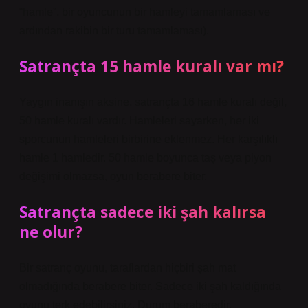
“hamle”, bir oyuncunun bir hamleyi tamamlaması ve
ardından rakibin bir turu tamamlaması).
Satrançta 15 hamle kuralı var mı?
Yaygın inanışın aksine, satrançta 16 hamle kuralı değil,
50 hamle kuralı vardır. Hamleleri sayarken, her iki
sporcunun hamleleri birbirine eklenmez. Her karşılıklı
hamle 1 hamledir. 50 hamle boyunca taş veya piyon
değişimi olmazsa, oyun berabere biter.
Satrançta sadece iki şah kalırsa
ne olur?
Bir satranç oyunu, taraflardan hiçbiri şah mat
olmadığında berabere biter. Sadece iki şah kaldığında
oyunu terk edebilirsiniz. Durum beraberedir.