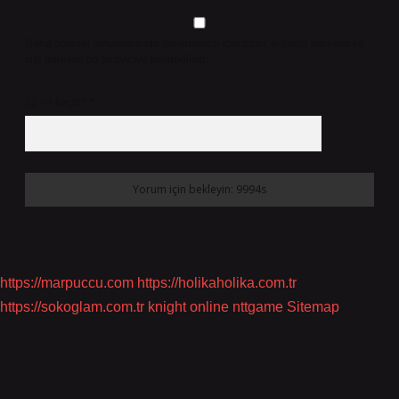
Daha sonraki yorumlarımda kullanılması için adım, e-posta adresim ve
site adresim bu tarayıcıya kaydedilsin.
10 - 4 kaçtır?
*
https://marpuccu.com
https://holikaholika.com.tr
https://sokoglam.com.tr
knight online
nttgame
Sitemap