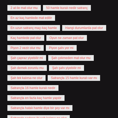
2 at ile mat olur mu
50 hamle kuralı nedir satranç
En az kaç hamlede mat edilir
En uzun satranç maçı kaç hamle
Hangi durumlarda pat olur
Kaç hamlede pat olur
Oyun ne zaman pat olur
Piyon 2 vezir olur mu
Piyon şahı yer mi
Şah çapraz yiyebilir mi
Şah çekmeden mat olur mu
Şah demek zorunlu mu
Şah şahı yiyebilir mi
Şah tek kalırsa ne olur
Satrançta 15 hamle kuralı var mı
Satrançta 16 hamle kuralı nedir
Satrançta en fazla kaç hamle yapılır
Satrançta hatalı hamle diye bir şey var mı