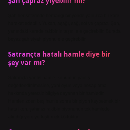
Şah çapraz yiyebilir mi?
Şah her seferinde herhangi bir yönde yalnızca bir kare
hareket edebilir. Yukarı, aşağı, sağ, sol ve çapraz. Şah,
yanındaki karede rakibinin taşını ele geçirebilir. Burada
beyaz şah siyah piyonu ele geçirebilir.
Satrançta hatalı hamle diye bir
şey var mı?
Satrançta yanlış hamle, konumun yanlış
değerlendirilmesine, yani oyun veya hesaplama
hakkında yetersiz bilgiye dayanan bir hamledir.
Hamlenizden beş hamle sonra bir piyon kaybetmek bir
hata iken, şahınızı rakibin piyonunun tek hamlede
alındığı yere yerleştirmek körlüktür.