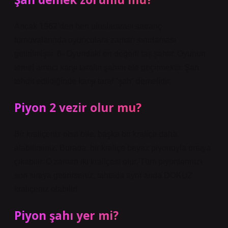
Ancak 1962’den beri uluslararası satranç
turnuvalarında oyunculara zaman sınırlaması
getirilmiştir. 6- Oyundaki en değerli taş şahtır. Oyunun
temel amacı karşı tarafın şahını ele geçirmektir. Şah
tehdit edildiğinde karşı taraf “şah” demelidir.
Piyon 2 vezir olur mu?
Bir kraliçeniz olsa bile, başka bir kraliçe daha
alabilirsiniz. Burada, bir kraliçe beyaz piyonuyla ortaya
çıkabilir. O zaman iki kraliçesi olur. Tüm piyonlarınızı
son sıraya getirirseniz, tahtada aynı anda DOKUZ
kraliçeniz olabilir!
Piyon şahı yer mi?