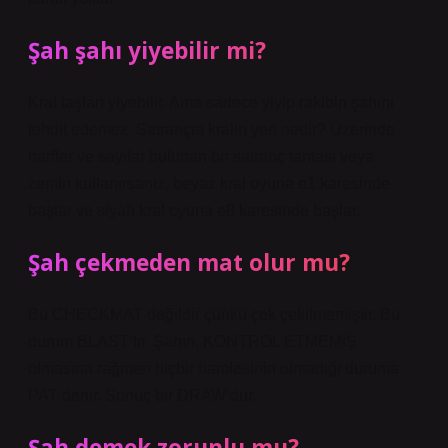
Şah şahı yiyebilir mi?
Kral taşları yiyebilir. Ama sadece yiyip rakibin şahını
tehdit edemez. Satrançta kralın yeri nedir? Üzerinde
harfler ve sayılar bulunan bir satranç tahtası veya
zemin kullanırsanız, beyaz kral oyuna e1 karesinde
başlar ve siyah kral oyuna e8 karesinde başlar.
Şah çekmeden mat olur mu?
Bu CHECKMAT değildir çünkü çek çekilmemiştir. Bu
durum BLAST’tır. Şahın, KONTROL ETMEMİŞ
olmasına rağmen hiçbir hamlesinin olmadığı duruma
PAT denir. Sonuç bir DRAW’dur.
Şah demek zorunlu mu?