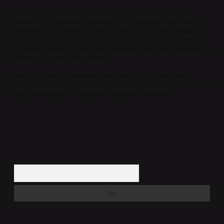
Sitemiz, 5651 Sayılı Kanun gereğince Bilgi Teknolojileri ve İletişim
Kurumu (BTK) tarafından onaylanmış bir Yer Sağlayıcı olarak hizmet
vermektedir. Bu nedenle, sitedeki içerikleri proaktif olarak denetleme
veya araştırma yükümlülüğümüz bulunmamaktadır. Ancak, üyelerimiz
yazdıkları içeriklerin sorumluluğunu taşımakta olup, siteye üye olarak bu
sorumluluğu kabul etmiş sayılırlar.
Hukuka ve yasal düzenlemelere aykırı olduğunu düşündüğünüz
içerikleri,
backlinkpanelicomtr@gmail.com
adresine bildirmeniz halinde,
ilgili içerikler yasal süre içerisinde sitemizden kaldırılacaktır.
Arama