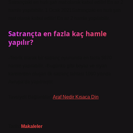
Satrançtaki en hızlı şah mat olarak kabul edilir! En az 2
hamle yapılabilir. 1 Ocak 2021Satrançtaki en hızlı şah
mat olarak kabul edilir! En az 2 hamle yapılabilir.
Satrançta en fazla kaç hamle
yapılır?
-Teorik olarak bir satranç oyununda en fazla 5870
hamle yapılabilir. -Bugünkü gibi beyaz ve siyah
karelerden oluşan ilk satranç tahtası 1090 yılında
Avrupa’da yapılmıştır.
Tavsiyeli Bağlantılar:
Araf Nedir Kısaca Din
Tarih:
Makaleler