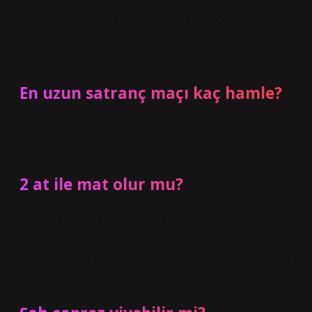
Piyon şahı yer mi? Hiçbir taş şahı ele geçiremez.
Hamle bizde olduğunda, şah çeker ve şahın hareket
edebileceği bir nokta yoksa, oyun şah matla biter.
En uzun satranç maçı kaç hamle?
-En uzun satranç oyunu 1989 yılında Belgrad’da
Nikolic ile Arsovic arasında oynandı.
2 at ile mat olur mu?
Şah mat iki atla zorlanamaz. İki at kullanan şah mat
pozisyonları vardır, ancak bu pozisyonlar zorlanamaz.
Şahı kalan tek oyuncu rakibinin onu yenmesine yardım
etmelidir.