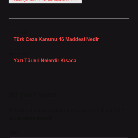
Satrançta sadece iki şah kalırsa ne olur
Önceki Yazı
Türk Ceza Kanunu 46 Maddesi Nedir
Sonraki Yazı
Yazı Türleri Nelerdir Kısaca
Bir yanıt yazın
E-posta adresiniz yayınlanmayacak.
Gerekli alanlar
*
ile işaretlenmişlerdir
Yorum