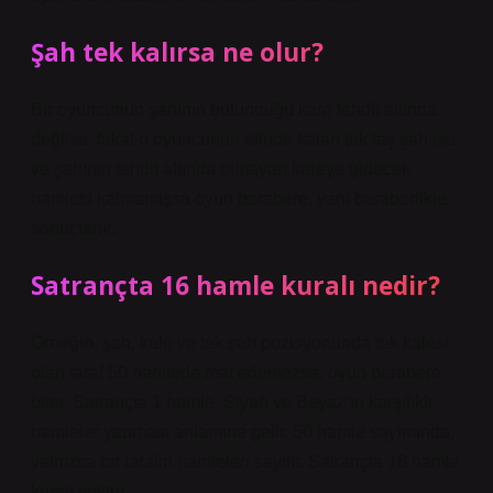
Şah tek kalırsa ne olur?
Bir oyuncunun şahının bulunduğu kare tehdit altında
değilse, fakat o oyuncunun elinde kalan tek taş şah ise
ve şahının tehdit altında olmayan kareye gidecek
hamlesi kalmamışsa oyun berabere, yani beraberlikle
sonuçlanır.
Satrançta 16 hamle kuralı nedir?
Örneğin, şah, kale ve tek şah pozisyonunda tek kalesi
olan taraf 50 hamlede mat edemezse, oyun berabere
biter. Satrançta 1 hamle, Siyah ve Beyaz’ın karşılıklı
hamleler yapması anlamına gelir. 50 hamle sayımında,
yalnızca bir tarafın hamleleri sayılır. Satrançta 16 hamle
kuralı yoktur.