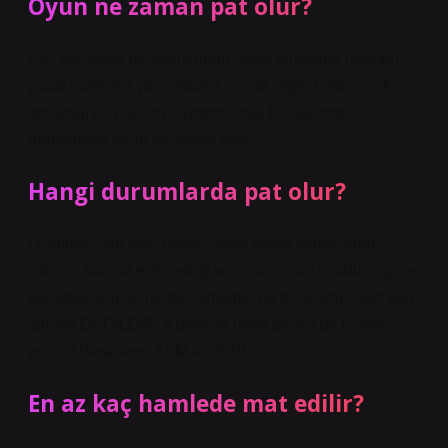
Oyun ne zaman pat olur?
Pat, satrançta bir oyuncunun sırası olmasına rağmen
yasal hamleler yapamadığı, ancak diğer taraf check
atmadığı için oyunu kaybetmediği bir durumdur. Pat
durumunda oyun berabere biter.
Hangi durumlarda pat olur?
Özellikle, şah mat, hamle sırası gelen oyuncunun
şahının kontrol edilmediği ve oyuncunun kurallara göre
yapabileceği bir hamle olmadığı bir durumdur. Şah şah
altında DEĞİLDİR! Kurallara uyan başka bir hamle
yoktur! Berabere! 31 Mart 2019
En az kaç hamlede mat edilir?