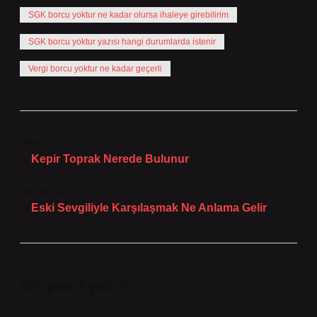
SGK borcu yoktur ne kadar olursa ihaleye girebilirim
SGK borcu yoktur yazısı hangi durumlarda istenir
Vergi borcu yoktur ne kadar geçerli
Önceki Yazı
Kepir Toprak Nerede Bulunur
Sonraki Yazı
Eski Sevgiliyle Karşılaşmak Ne Anlama Gelir
Bir yanıt yazın