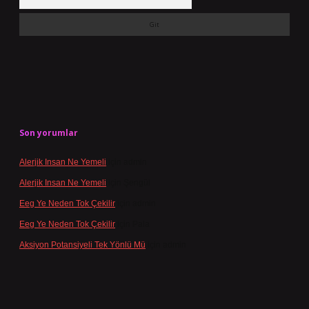
Son yorumlar
Alerjik Insan Ne Yemeli
için
admin
Alerjik Insan Ne Yemeli
için
Şengül
Eeg Ye Neden Tok Çekilir
için
admin
Eeg Ye Neden Tok Çekilir
için
Pala
Aksiyon Potansiyeli Tek Yönlü Mü
için
admin