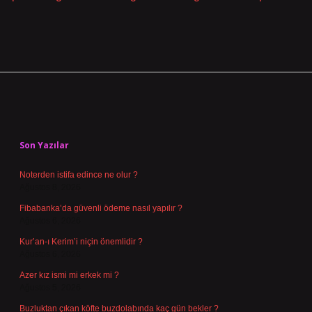
Sidebar
Son Yazılar
Noterden istifa edince ne olur ?
Ağustos 8, 2026
Fibabanka’da güvenli ödeme nasıl yapılır ?
Ağustos 6, 2026
Kur’an-ı Kerim’i niçin önemlidir ?
Ağustos 6, 2026
Azer kız ismi mi erkek mi ?
Ağustos 5, 2026
Buzluktan çıkan köfte buzdolabında kaç gün bekler ?