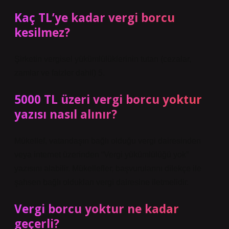
Kaç TL’ye kadar vergi borcu
kesilmez?
Şirketin vergisel yükümlülüklerinin tutarı (cezalar,
zamlar ve faizler dahil) 5.
5000 TL üzeri vergi borcu yoktur
yazısı nasıl alınır?
Mükellef, vatandaşın bağlı olduğu vergi dairesinden
veya internet üzerinden “Vergi yükümlülüğü yok”
yazısını alabilir. Mükellefler, başvurularını dilekçe ile
şahsen bağlı oldukları vergi dairesine iletmelidir.
Vergi borcu yoktur ne kadar
geçerli?