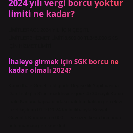
2024 yılı vergi borcu yoktur
limiti ne kadar?
LİMİTLERAC1 2024 YILI İÇİN ÇEŞİTLİ
LİMİTLER2HİZMET LİMİTİ8.600,00 TL345.000 SKS
İÇİN HİZMET LİMİTİ
İhaleye girmek için SGK borcu ne
kadar olmalı 2024?
Kamu İhale Genel Tebliğinde Değişiklik Yapılmasına
Dair Tebliğ’in 8’inci maddesine göre, 4734 sayılı Kamu
İhale Kanunu kapsamındaki ihalelere katılan gerçek ve
tüzel kişilerin 01.10.2024 tarihi itibarıyla Sosyal
Güvenlik Kurumuna 5.000 TL ve üzeri kesin borcunun
bulunmaması gerekmektedir.