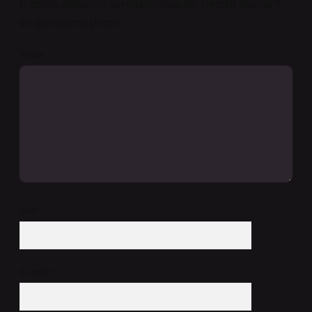
E-posta adresiniz yayınlanmayacak.
Gerekli alanlar
*
ile işaretlenmişlerdir
Yorum
İsim*
E-Posta*