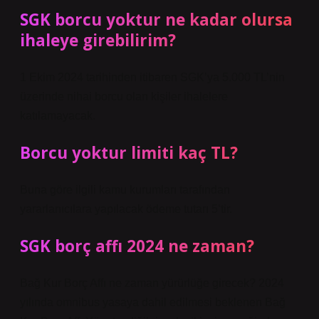
SGK borcu yoktur ne kadar olursa
ihaleye girebilirim?
1 Ekim 2024 tarihinden itibaren SGK’ya 5.000 TL’nin
üzerinde nihai borcu olan kişiler ihalelere
katılamayacak.
Borcu yoktur limiti kaç TL?
Buna göre ilgili kamu kurumları tarafından
yararlanıcılara yapılacak ödeme tutarı 5’tir.
SGK borç affı 2024 ne zaman?
Bağ Kur Borç Affı ne zaman yürürlüğe girecek? 2024
yılında omnibus yasaya dahil edilmesi beklenen Bağ