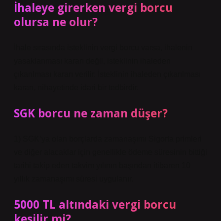
İhaleye girerken vergi borcu
olursa ne olur?
İhale sırasında isteklinin vergi borcu varsa, ihalenin
yasaklanması kararı değil, isteklinin ihaleden
çıkarılması kararı verilir. İsteklinin ihaleden çıkarılması
kararı, nihayetinde idari bir tedbirdir.
SGK borcu ne zaman düşer?
1) SGK’ya olan borçlarda zamanaşımı Sigorta primleri
ve diğer alacaklar için genellikle ödeme süresinin bittiği
tarihi takip eden takvim yılının başından itibaren 10
yıllık zamanaşımı süresi uygulanır.
5000 TL altındaki vergi borcu
kesilir mi?