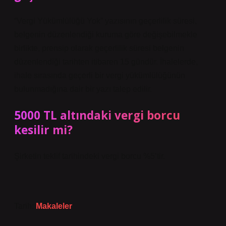
“Vergi Yükümlülüğü Yok” yazısının geçerlilik süresi,
belgenin düzenlendiği kuruma göre değişebilmekle
birlikte, prensip olarak geçerlilik süresi belgenin
düzenlendiği tarihten itibaren 15 gündür. İhalelerde,
ihale sırasında geçerli bir vergi yükümlülüğünün
bulunmadığına dair bir yazı talep edilir.
5000 TL altındaki vergi borcu
kesilir mi?
Şirketin teklif tarihindeki vergi borcu %5’tir.
Tarih:
Makaleler