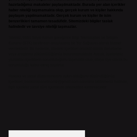
hazırladığımız makaleler paylaşılmaktadır. Burada yer alan içerikler
haber niteliği taşımamakta olup, gerçek kurum ve kişiler hakkında
paylaşım yapılmamaktadır. Gerçek kurum ve kişiler ile isim
benzerlikleri tamamen tesadüfidir. Sitemizdeki bilgiler taslak
halindedir ve tavsiye niteliği taşımazlar.
Sitemiz, 5651 Sayılı Kanun gereğince Bilgi Teknolojileri ve İletişim
Kurumu (BTK) tarafından onaylanmış bir Yer Sağlayıcı olarak hizmet
vermektedir. Bu nedenle, sitedeki içerikleri proaktif olarak denetleme
veya araştırma yükümlülüğümüz bulunmamaktadır. Ancak, üyelerimiz
yazdıkları içeriklerin sorumluluğunu taşımakta olup, siteye üye olarak bu
sorumluluğu kabul etmiş sayılırlar.
Hukuka ve yasal düzenlemelere aykırı olduğunu düşündüğünüz
içerikleri,
backlinkpanelicomtr@gmail.com
adresine bildirmeniz halinde,
ilgili içerikler yasal süre içerisinde sitemizden kaldırılacaktır.
Arama