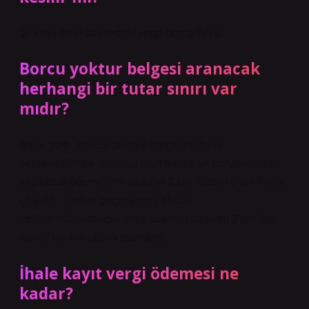
Şirketin teklif tarihindeki vergi borcu %5’tir.
Borcu yoktur belgesi aranacak
herhangi bir tutar sınırı var
mıdır?
Buna göre, vadesi geçmiş borç durumunu
belgelendirmek zorunda olan kurum ve kuruluşlardan
yapılacak ödemelerin alt sınırı 2 bin liradan 5 bin liraya
çıkarıldı. Vadesi geçmiş borç olarak
değerlendirilebilecek borç tutarının alt sınırı 2 bin lira
iken 5 bin lira olarak belirlendi.
İhale kayıt vergi ödemesi ne
kadar?