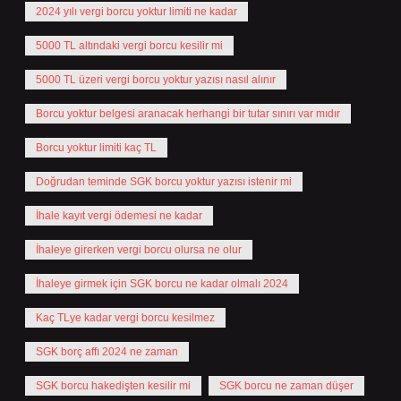
2024 yılı vergi borcu yoktur limiti ne kadar
5000 TL altındaki vergi borcu kesilir mi
5000 TL üzeri vergi borcu yoktur yazısı nasıl alınır
Borcu yoktur belgesi aranacak herhangi bir tutar sınırı var mıdır
Borcu yoktur limiti kaç TL
Doğrudan teminde SGK borcu yoktur yazısı istenir mi
İhale kayıt vergi ödemesi ne kadar
İhaleye girerken vergi borcu olursa ne olur
İhaleye girmek için SGK borcu ne kadar olmalı 2024
Kaç TLye kadar vergi borcu kesilmez
SGK borç affı 2024 ne zaman
SGK borcu hakedişten kesilir mi
SGK borcu ne zaman düşer