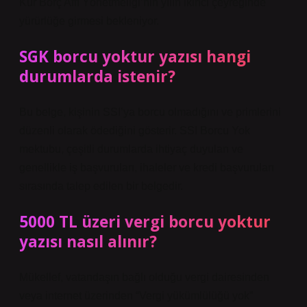
Kur Borç Affı Yönetmeliği’nin yılın ikinci çeyreğinde
yürürlüğe girmesi bekleniyor.
SGK borcu yoktur yazısı hangi
durumlarda istenir?
Bu belge, kişinin SSI’ya borcu olmadığını ve primlerini
düzenli olarak ödediğini gösterir. SSI Borcu Yok
mektubu, çeşitli durumlarda ihtiyaç duyulan ve
genellikle iş başvuruları, ihaleler ve kredi başvuruları
sırasında talep edilen bir belgedir.
5000 TL üzeri vergi borcu yoktur
yazısı nasıl alınır?
Mükellef, vatandaşın bağlı olduğu vergi dairesinden
veya internet üzerinden “Vergi yükümlülüğü yok”