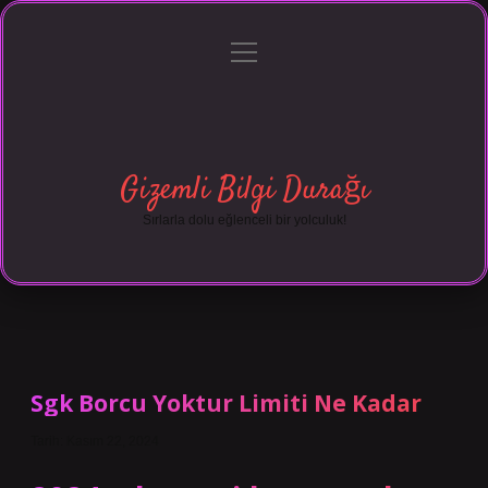
menüyü
Anasayfa
Gizlilik Politikası
Yasal Uyarı
aç
Hakkımızda
Gizemli Bilgi Durağı
Sırlarla dolu eğlenceli bir yolculuk!
Sgk Borcu Yoktur Limiti Ne Kadar
Tarih: Kasım 22, 2024