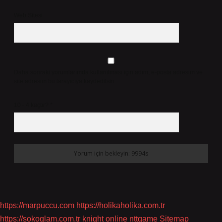
Web Sitesi
Daha sonraki yorumlarımda kullanılması için adım, e-posta adresim ve
site adresim bu tarayıcıya kaydedilsin.
10 - 4 kaçtır?
*
https://marpuccu.com
https://holikaholika.com.tr
https://sokoglam.com.tr
knight online
nttgame
Sitemap