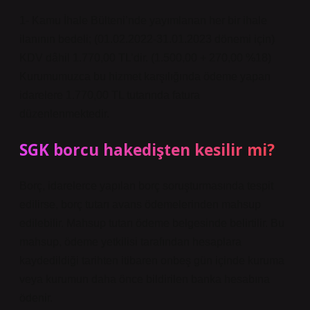
1- Kamu İhale Bülteni’nde yayımlanan her bir ihale
ilanının bedeli; (01.02.2022-31.01.2023 dönemi için)
KDV dâhil 1.770,00 TL’dir. (1.500,00 + 270,00 %18)
Kurumumuzca bu hizmet karşılığında ödeme yapan
idarelere 1.770,00 TL tutarında fatura
düzenlenmektedir.
SGK borcu hakedişten kesilir mi?
Borç, idarelerce yapılan borç soruşturmasında tespit
edilirse, borç tutarı avans ödemelerinden mahsup
edilebilir. Mahsup tutarı ödeme belgesinde belirtilir. Bu
mahsup, ödeme yetkilisi tarafından hesaplara
kaydedildiği tarihten itibaren onbeş gün içinde kuruma
veya kurumun daha önce bildirilen banka hesabına
ödenir.