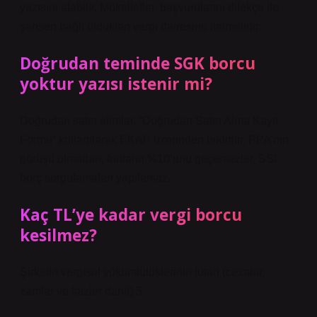
yazısını alabilir. Mükellefler, başvurularını dilekçe ile
şahsen bağlı oldukları vergi dairesine iletmelidir.
Doğrudan teminde SGK borcu
yoktur yazısı istenir mi?
Doğrudan satın alımlar, “Doğrudan Satın Alma Kayıt
Formu” kullanılarak EKAP üzerinden bildirilir. PPA’nın
görüşü olmadan, fonların %10’unu geçemezler. SSI
borç sorgulamaları yapılamaz.
Kaç TL’ye kadar vergi borcu
kesilmez?
Şirketin vergisel yükümlülüklerinin tutarı (cezalar,
zamlar ve faizler dahil) 5.