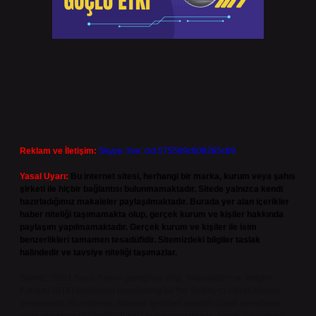
Reklam ve İletişim:
Skype: live:.cid.575569c608265c69
Yasal Uyarı:
Bu internet sitesi, herhangi bir marka, kurum veya şahıs
şirketi ile hiçbir bağlantısı bulunmamaktadır. Sitede yalnızca kendi
hazırladığımız makaleler paylaşılmaktadır. Burada yer alan içerikler
haber niteliği taşımamakta olup, gerçek kurum ve kişiler hakkında
paylaşım yapılmamaktadır. Gerçek kurum ve kişiler ile isim
benzerlikleri tamamen tesadüfidir. Sitemizdeki bilgiler taslak
halindedir ve tavsiye niteliği taşımazlar.
Sitemiz, 5651 Sayılı Kanun gereğince Bilgi Teknolojileri ve İletişim
Kurumu (BTK) tarafından onaylanmış bir Yer Sağlayıcı olarak hizmet
vermektedir. Bu nedenle, sitedeki içerikleri proaktif olarak denetleme