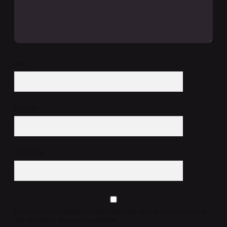
İsim*
E-Posta*
Web Sitesi
Daha sonraki yorumlarımda kullanılması için adım, e-posta adresim ve
site adresim bu tarayıcıya kaydedilsin.