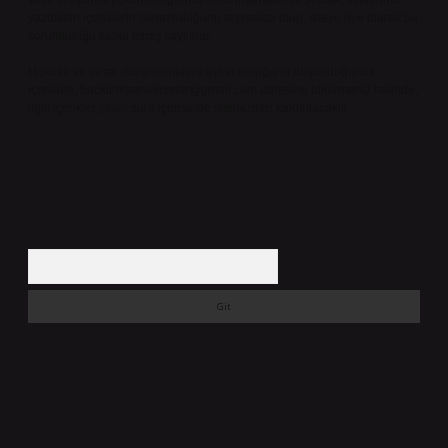
veya araştırma yükümlülüğümüz bulunmamaktadır. Ancak, üyelerimiz
yazdıkları içeriklerin sorumluluğunu taşımakta olup, siteye üye olarak bu
sorumluluğu kabul etmiş sayılırlar.
Hukuka ve yasal düzenlemelere aykırı olduğunu düşündüğünüz
içerikleri,
backlinkpanelicomtr@gmail.com
adresine bildirmeniz halinde,
ilgili içerikler yasal süre içerisinde sitemizden kaldırılacaktır.
Arama