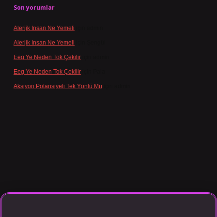
Son yorumlar
Alerjik Insan Ne Yemeli
için
admin
Alerjik Insan Ne Yemeli
için
Şengül
Eeg Ye Neden Tok Çekilir
için
admin
Eeg Ye Neden Tok Çekilir
için
Pala
Aksiyon Potansiyeli Tek Yönlü Mü
için
admin
sino giriş