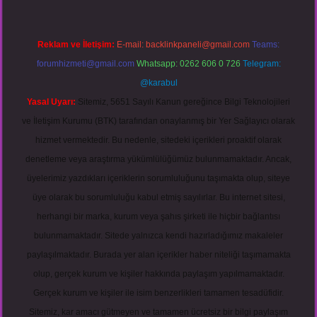
Reklam ve İletişim:
E-mail:
backlinkpaneli@gmail.com
Teams:
forumhizmeti@gmail.com
Whatsapp: 0262 606 0 726
Telegram:
@karabul
Yasal Uyarı:
Sitemiz, 5651 Sayılı Kanun gereğince Bilgi Teknolojileri
ve İletişim Kurumu (BTK) tarafından onaylanmış bir Yer Sağlayıcı olarak
hizmet vermektedir. Bu nedenle, sitedeki içerikleri proaktif olarak
denetleme veya araştırma yükümlülüğümüz bulunmamaktadır. Ancak,
üyelerimiz yazdıkları içeriklerin sorumluluğunu taşımakta olup, siteye
üye olarak bu sorumluluğu kabul etmiş sayılırlar. Bu internet sitesi,
herhangi bir marka, kurum veya şahıs şirketi ile hiçbir bağlantısı
bulunmamaktadır. Sitede yalnızca kendi hazırladığımız makaleler
paylaşılmaktadır. Burada yer alan içerikler haber niteliği taşımamakta
olup, gerçek kurum ve kişiler hakkında paylaşım yapılmamaktadır.
Gerçek kurum ve kişiler ile isim benzerlikleri tamamen tesadüfidir.
Sitemiz, kar amacı gütmeyen ve tamamen ücretsiz bir bilgi paylaşım