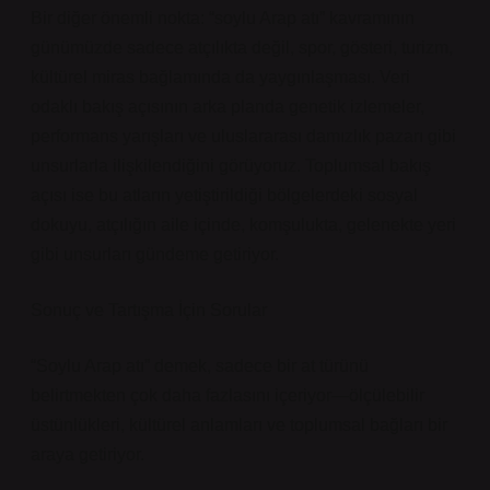
Bir diğer önemli nokta: “soylu Arap atı” kavramının
günümüzde sadece atçılıkta değil, spor, gösteri, turizm,
kültürel miras bağlamında da yaygınlaşması. Veri
odaklı bakış açısının arka planda genetik izlemeler,
performans yarışları ve uluslararası damızlık pazarı gibi
unsurlarla ilişkilendiğini görüyoruz. Toplumsal bakış
açısı ise bu atların yetiştirildiği bölgelerdeki sosyal
dokuyu, atçılığın aile içinde, komşulukta, gelenekte yeri
gibi unsurları gündeme getiriyor.
Sonuç ve Tartışma İçin Sorular
“Soylu Arap atı” demek, sadece bir at türünü
belirtmekten çok daha fazlasını içeriyor—ölçülebilir
üstünlükleri, kültürel anlamları ve toplumsal bağları bir
araya getiriyor.