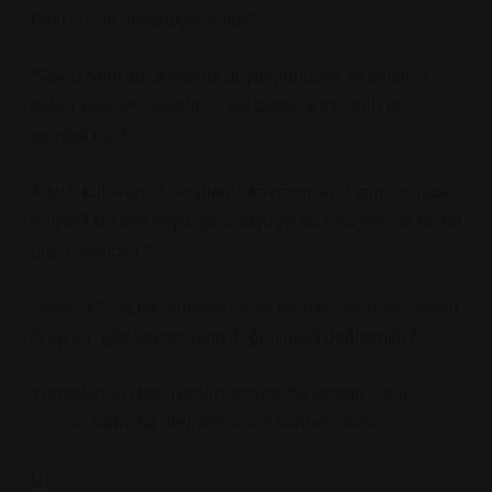
Peki siz ne düşünüyorsunuz?
“Soylu Arap atı” ifadesini duyduğunuzda ilk aklınıza
gelen kriterler nelerdir — performans mı, tarih mi,
sembol mü?
Atçılık kültüründe “soyluluk” kavramı sizin için ne ifade
ediyor? Bir atın soyu, görünüşü ya da hikâyesi ne kadar
önem taşımalı?
Gelecekte atçılık, kültürel miras ve spor alanında “soylu
Arap atı” gibi kavramların değeri nasıl değişebilir?
Yorumlarınızı bekliyorum; birlikte bu zengin konu
üzerine daha da derinlemesine sohbet edelim.
[1]: