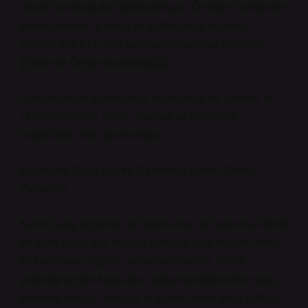
teknik konularla da ilişkilendiriliyor. Örneğin Türkiye’de
devlet destekli at ıslahı ve safkan Arap atlarının
yetiştiriciliği için ciddi çalışmalar yapılmış durumda.
([Tarım ve Orman Bakanlığı][2])
Dolayısıyla bu yaklaşımda “soylu Arap atı” ifadesi, bir
ırk tarifinden öte, kalite, standart ve ölçülebilir
üstünlükler setini işaret ediyor.
Kadınların Duygusal ve Toplumsal Etkiler Odaklı
Yaklaşımı
Kadın bakış açısında ise “soylu Arap atı” yalnızca teknik
bir ifade değil; atın insanla kurduğu bağ, kültürel miras
ve toplumsal değerler açısından önemli. Atçılık
geleneği içinde Arap atları, çoğu toplulukta birer statü
sembolü olmuş. Örneğin, at sahibi olmak veya safkan