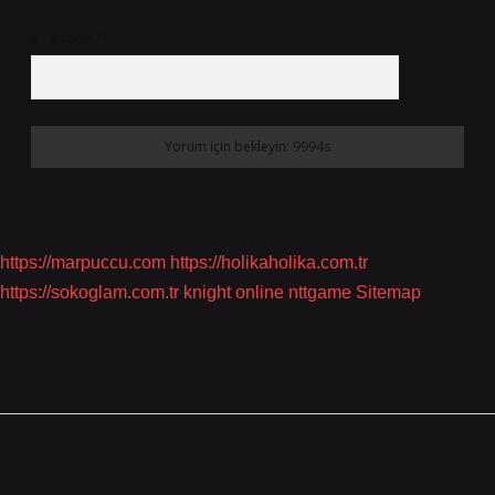
9 - 5 kaçtır?
*
https://marpuccu.com
https://holikaholika.com.tr
https://sokoglam.com.tr
knight online
nttgame
Sitemap
Sidebar