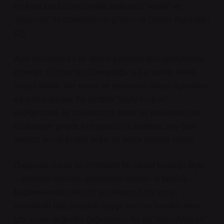
bir Arap atına sahip olmak, toplumda “asillik” ve
“saygınlık” ile özdeşleşmiş. ([Tarım ve Orman Bakanlığı]
[2])
Aynı zamanda bu tür atların yetiştirildiği coğrafyalarda
(örneğin Türkiye’nin Güneydoğu’su) at sahibi olmak
sosyal kimlik, aile onuru ve toplumsal aidiyet açısından
da anlam taşıyor. Bu yüzden “soylu Arap atı”
dediğimizde, bir hayvan tarifi kadar bir toplumsal kod
da devreye giriyor. Atın görünüşü, hareketi, soy hattı
sadece teknik özellik değil; bir kültür anlatısı oluyor.
Duygusal olarak da insanların bu atlarla kurduğu ilişki
—özellikle binicilik, geleneksel sporlar, at kültürü—
bağlamlarında derin bir yer tutuyor. At ile insan
arasındaki bağ, sadakat, saygı, beraber hareket etme
gibi insani değerleri çağrıştırıyor. Bu da “soylu Arap atı”