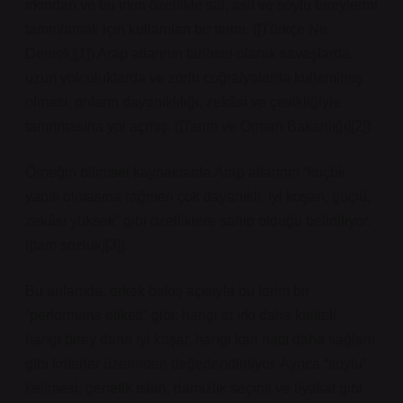
ırkından ve bu ırkın özellikle saf, asil ve soylu bireylerini
tanımlamak için kullanılan bir terim. ([Türkçe Ne
Demek][1]) Arap atlarının tarihsel olarak savaşlarda,
uzun yolculuklarda ve zorlu coğrafyalarda kullanılmış
olması, onların dayanıklılığı, zekâsı ve çevikliğiyle
tanınmasına yol açmış. ([Tarım ve Orman Bakanlığı][2])
Örneğin bilimsel kaynaklarda Arap atlarının “küçük
yapılı olmasına rağmen çok dayanıklı, iyi koşan, güçlü,
zekâsı yüksek” gibi özelliklere sahip olduğu belirtiliyor.
([tam sozluk][3])
Bu anlamda, erkek bakış açısıyla bu terim bir
“performans etiketi” gibi: hangi at ırkı daha kaliteli,
hangi birey daha iyi koşar, hangi kan hattı daha sağlam
gibi kriterler üzerinden değerlendiriliyor. Ayrıca “soylu”
kelimesi, genetik ıslah, damızlık seçimi ve liyakat gibi