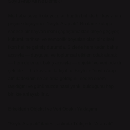
Soylu Arap Atı Ne Demek?
Merhaba sevgili okuyucular, bugün birlikte bir kavramın
peşine düşüyoruz: “soylu Arap atı”. Bu ifade kulağa
sadece bir hayvan ırkını çağrıştırmaktan öteye geçiyor;
kültürel, tarihsel ve sembolik boyutları olan bir dilsel
ikon haline gelmiş durumda. Sizlerle hem kadın bakış
açısıyla — duygusal ve toplumsal etkileri odak alarak
— hem de erkek bakış açısıyla — objektif ve veri odaklı
şekilde — bu kavramı tartışalım. Böylece “soylu Arap
atı” ifadesinin ne anlama geldiğini, neden önem
taşıdığını ve günümüzde nasıl yankı bulduğunu hep
birlikte anlayabiliriz.
Erkeklerin Objektif ve Veri Odaklı Yaklaşımı
“Soylu Arap atı” ifadesi, aslında Türkçede “Arap atı”