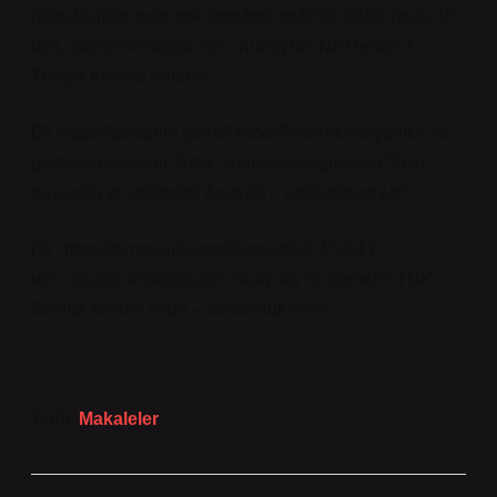
https://turkcenedemek.com/kelime/k%C3%BCheylan/?
utm_source=chatgpt.com “Küheylan Ne Demek? –
Türkçe Kelime Anlamı”
[2]: https://turktarim.gov.tr/Haber/245/zeki-dayanikli-ve-
gosterisli-arap-ati-?utm_source=chatgpt.com “Zeki,
dayanıklı ve gösterişli Arap Atı – turktarim.gov.tr”
[3]: https://tamsozluk.com/Arap-at%C4%B1?
utm_source=chatgpt.com “Arap atı ne demek? TDK
Sözlük anlamı nedir – tamsozluk.com”
Tarih:
Makaleler