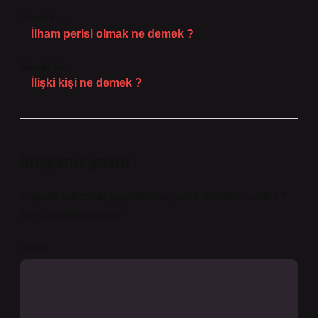
Önceki Yazı
İlham perisi olmak ne demek ?
Sonraki Yazı
İlişki kişi ne demek ?
Bir yanıt yazın
E-posta adresiniz yayınlanmayacak.
Gerekli alanlar
*
ile işaretlenmişlerdir
Yorum