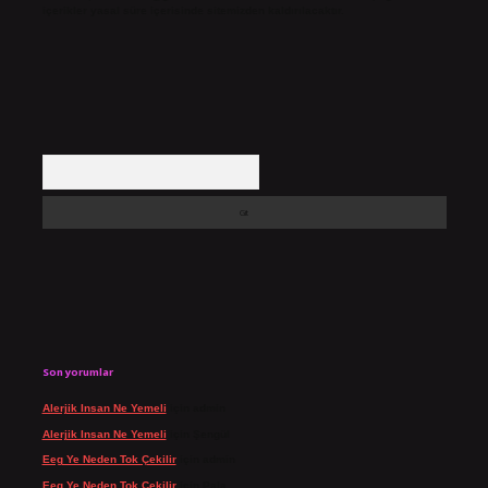
içerikler yasal süre içerisinde sitemizden kaldırılacaktır.
Arama
Son yorumlar
Alerjik Insan Ne Yemeli
için
admin
Alerjik Insan Ne Yemeli
için
Şengül
Eeg Ye Neden Tok Çekilir
için
admin
Eeg Ye Neden Tok Çekilir
için
Pala