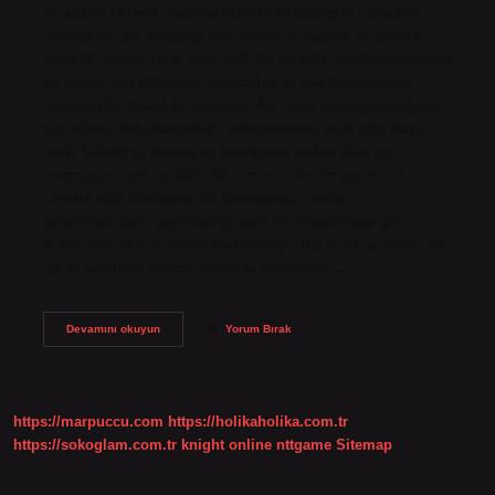
az yüzde 75 nem oranıyla birlikte 38 santigrat derecelik
normal bir yaz sıcaklığı bile ölümcül olabilir. 50 derece
sıcaklık insana zarar verir mi? Bu sıcaklık aralığının vücutta
ısı stresi, baş dönmesi, yorgunluk ve kas kramplarına
neden olma olasılığı yüksektir. Bir adım öteye gidildiğinde,
baş ağrısı, kafa karışıklığı, terleyememe, hızlı kalp atışı,
mide bulantısı, kusma ve bayılmaya neden olan ısı
çarpmasına yol açabilir. 50 derecede insan yaşar mı?
Londra’daki Roehampton Üniversitesi’ndeki
araştırmacıların yayımladığı yeni bir araştırmaya göre,
insan vücudunun tolere edebileceği “üst kritik sıcaklık” 40
ila 50 santigrat derece arasında bulunuyor.…
İNsan
Devamını okuyun
Yorum Bırak
Kaç
Derece
Sıcaklıkta
Ölür
https://marpuccu.com
https://holikaholika.com.tr
https://sokoglam.com.tr
knight online
nttgame
Sitemap