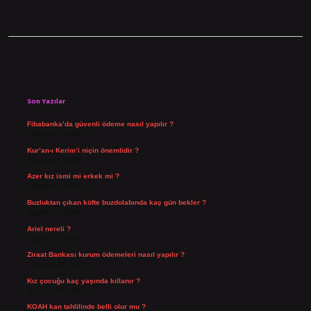
Sidebar
Son Yazılar
Fibabanka’da güvenli ödeme nasıl yapılır ?
Ağustos 6, 2026
Kur’an-ı Kerim’i niçin önemlidir ?
Ağustos 6, 2026
Azer kız ismi mi erkek mi ?
Ağustos 5, 2026
Buzluktan çıkan köfte buzdolabında kaç gün bekler ?
Ağustos 4, 2026
Ariel nereli ?
Ağustos 4, 2026
Ziraat Bankası kurum ödemeleri nasıl yapılır ?
Temmuz 29, 2026
Kız çocuğu kaç yaşında kıllanır ?
Temmuz 27, 2026
KOAH kan tahlilinde belli olur mu ?