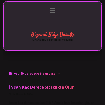
menüyü
Anasayfa
Gizlilik Politikası
Yasal Uyarı
aç
Hakkımızda
Gizemli Bilgi Durağı
Sırlarla dolu eğlenceli bir yolculuk!
Etiket:
50 derecede insan yaşar mı
İNsan Kaç Derece Sıcaklıkta Ölür
Tarih: Kasım 8, 2024
İnsan kaç derece sıcakta ölür? Ancak bazı insanlar için, en