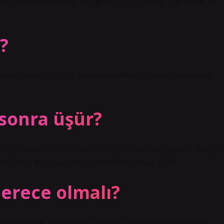
, tüm evrenin Planck ölçeğinde (10-35 metre) aşırı yoğun ve
?
, vücut sıcaklığının 35 derecenin altına düşmesiyle oluşan ve
sonra üşür?
°C’dir. Hipotermi, bu sıcaklık 35°C’nin altına düştüğünde ortaya
ceğinden daha fazla ısı kaybettiğinde ortaya çıkar.
derece olmalı?
r. Sabah düşük değerlerden öğleden sonra ve akşam yüksek