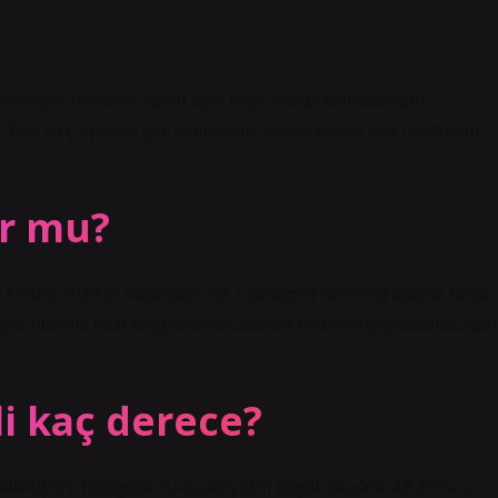
enleyen mekanizmanın aşırı ısıya maruz kalmasından
eri ısı çarpması çok tehlikelidir, tedavi edilse bile hastaların
ur mu?
8 Kasım 2023’te hissedilen 59,7 santigrat dereceyi aşarak rekor
iyle ülkenin bazı bölgelerinde sıcaklık rekorları yaşanabileceğin
li kaç derece?
klık49.5°CEskişehir-SarıcakayaEn düşük sıcaklık-46.4°Can-