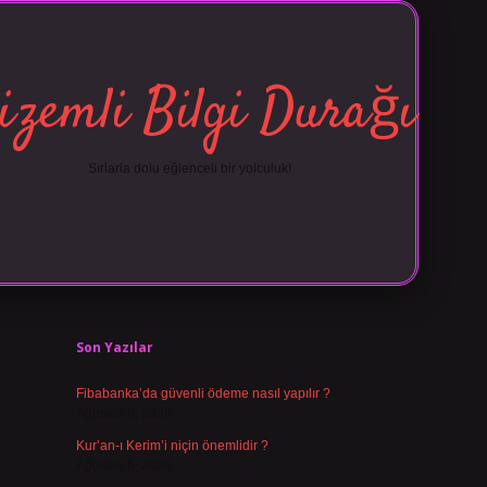
izemli Bilgi Durağı
Sırlarla dolu eğlenceli bir yolculuk!
Sidebar
vdcasino 
Son Yazılar
Fibabanka’da güvenli ödeme nasıl yapılır ?
Ağustos 6, 2026
Kur’an-ı Kerim’i niçin önemlidir ?
Ağustos 6, 2026