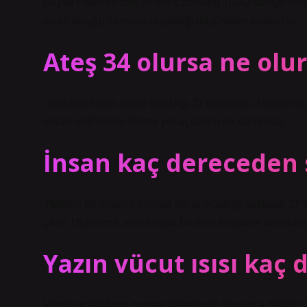
Büyük Patlama’dan (Planck zamanı) 10-43 saniye sonra
sıcak olduğu zamana ulaşıldığı düşünülen sıcaklıktır.
Ateş 34 olursa ne olur
Ortalama insan vücut sıcaklığı 37 derecedir. Hipotermi
tedavi edilmezse ölüme yol açabilen bir durumdur.
İnsan kaç dereceden 
Yetişkin bir insanın normal vücut sıcaklığı yaklaşık 37
çıkar. Hipotermi, vücut uzun bir süre boyunca üretebile
Yazın vücut ısısı kaç 
Vücut sıcaklığının normal değeri gün boyunca değişi