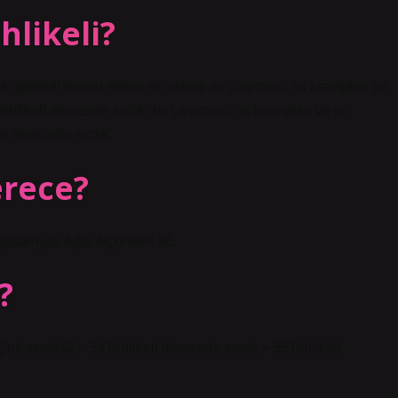
hlikeli?
, şiddetli termal strese ek olarak ısı çarpması, ısı krampları ve
Tehlikeli derecede sıcak. Isı çarpması, ısı krampları ve ısı
eli derecede sıcak.
erece?
gösteriyor. Ağız ölçümleri 36.
?
ok sıcak42 – 54Tehlikeli derecede sıcak > 55Tehlikeli