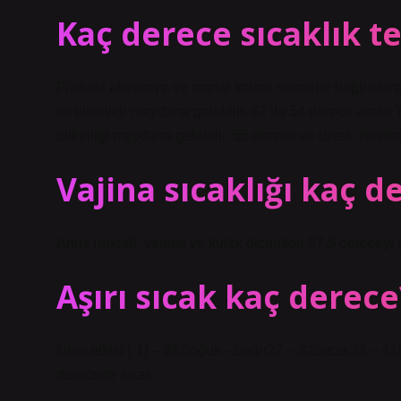
Kaç derece sıcaklık te
Fiziksel aktiviteye ve maruz kalma süresine bağlı olarak
ısı bitkinliği meydana gelebilir. 42 ila 54 derece arası: 
bitkinliği meydana gelebilir. 55 derece ve üzeri: Tehlik
Vajina sıcaklığı kaç d
Anüs (rektal), vajinal ve kulak ölçümleri 37.5 dereceyi 
Aşırı sıcak kaç derece
Nem etkisi (-1) – 26Soğuk –Serin27 – 32Sıcak33 – 41Ç
derecede sıcak