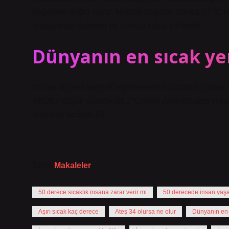
değerlere doğru kayar. Normal koşullar altında 37 °C o
aralığındaki değerler de normal kabul edilebilir.
Dünyanın en sıcak yer
Dünya ölçülen değeriDeğerNerede ölçüldüEn yüksek sı
ABDEn düşük sıcaklık-89,2°Costok-AntarktikaEn yüksek 
ortalama sıcaklık-56.
Tarih:
Makaleler
50 derece sıcaklık insana zarar verir mi
50 derecede insan yaşa
Aşırı sıcak kaç derece
Ateş 34 olursa ne olur
Dünyanın en 