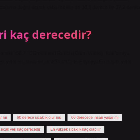
rtalama değer olarak kabul edilse de 36,1 derece ile 37,2 derec
i kaç derecedir?
caklık56,7 °CGreenland Ranch (Ölüm Vadisi), Kaliforniya,
yıllık ortalama sıcaklık34,4°Callo-EtiyopyaEn düşük yıllık
r mı
60 derece sıcaklık olur mu
60 derecede insan yaşar mı
sıcak yeri kaç derecedir
En yüksek sıcaklık kaç olabilir