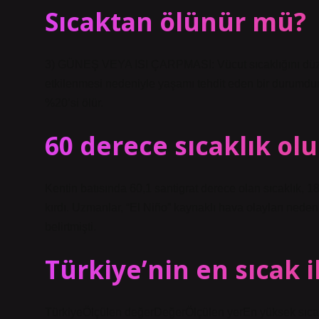
Sıcaktan ölünür mü?
3) GÜNEŞ VEYA ISI ÇARPMASI: Vücut sıcaklığını düz
etkilenmesi nedeniyle yaşamı tehdit eden bir durumdur. İl
%20’si ölür.
60 derece sıcaklık ol
Kentin batısında 60,1 santigrat derece olan sıcaklık, 1
kırdı. Uzmanlar, “El Niño” kaynaklı hava olayları neden
belirtmişti.
Türkiye’nin en sıcak i
TürkiyeÖlçülen değerDeğerÖlçülen yerEn yüksek sıca