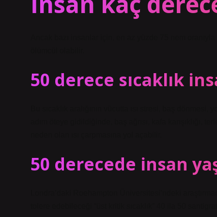
İnsan kaç derece
Ancak bazı insanlar için, en az yüzde 75 nem oranıyla bi
ölümcül olabilir.
50 derece sıcaklık ins
Bu sıcaklık aralığının vücutta ısı stresi, baş dönmesi, 
adım öteye gidildiğinde, baş ağrısı, kafa karışıklığı, t
neden olan ısı çarpmasına yol açabilir.
50 derecede insan ya
Londra’daki Roehampton Üniversitesi’ndeki araştırmacı
tolere edebileceği “üst kritik sıcaklık” 40 ila 50 santig