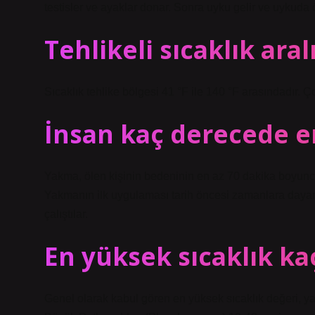
testisler ve ayaklar donar. Sonra uyku gelir ve uykuda 
Tehlikeli sıcaklık aral
Sıcaklık tehlike bölgesi 41 °F ile 140 °F arasındadır. 
İnsan kaç derecede er
Yakma, ölen kişinin bedeninin en az 70 dakika boyunca 
Yakmanın ilk uygulaması tarih öncesi zamanlara dayanı
çalıştılar.
En yüksek sıcaklık kaç
Genel olarak kabul gören en yüksek sıcaklık değeri, yak