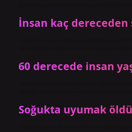
ÇaldıranEn yüksek yıllık ortalama sıcaklık21.3°CHatay
İnsan kaç dereceden 
Yetişkin bir insanın normal vücut sıcaklığı yaklaşık 37
çıkar. Hipotermi, vücut uzun bir süre boyunca üretebile
60 derecede insan ya
Yeterli hidrasyon ve doğrudan güneş ışığına maruz kal
insan için hipertermi, 60 derecelik aşırı nemli bir ort
Soğukta uyumak öld
Organlarımızın en sık ve en erken donan kısımları uç no