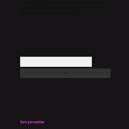
düşündüğünüz içerikleri,
backlinkpanelicomtr@gmail.com
adresine bildirmeniz halinde, ilgili içerikler yasal süre
içerisinde sitemizden kaldırılacaktır.
Arama
Son yorumlar