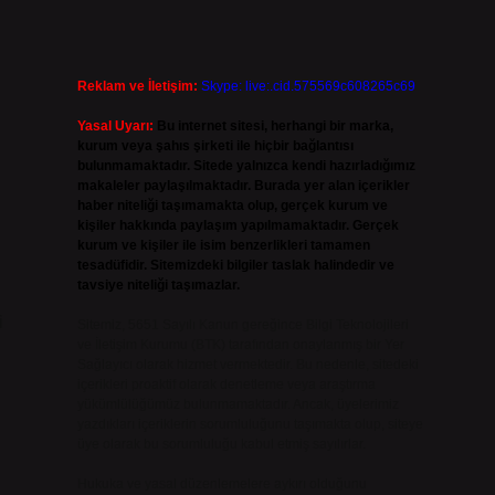
Reklam ve İletişim:
Skype: live:.cid.575569c608265c69
Yasal Uyarı:
Bu internet sitesi, herhangi bir marka,
kurum veya şahıs şirketi ile hiçbir bağlantısı
bulunmamaktadır. Sitede yalnızca kendi hazırladığımız
makaleler paylaşılmaktadır. Burada yer alan içerikler
haber niteliği taşımamakta olup, gerçek kurum ve
kişiler hakkında paylaşım yapılmamaktadır. Gerçek
kurum ve kişiler ile isim benzerlikleri tamamen
tesadüfidir. Sitemizdeki bilgiler taslak halindedir ve
tavsiye niteliği taşımazlar.
i
Sitemiz, 5651 Sayılı Kanun gereğince Bilgi Teknolojileri
ve İletişim Kurumu (BTK) tarafından onaylanmış bir Yer
Sağlayıcı olarak hizmet vermektedir. Bu nedenle, sitedeki
içerikleri proaktif olarak denetleme veya araştırma
yükümlülüğümüz bulunmamaktadır. Ancak, üyelerimiz
yazdıkları içeriklerin sorumluluğunu taşımakta olup, siteye
üye olarak bu sorumluluğu kabul etmiş sayılırlar.
Hukuka ve yasal düzenlemelere aykırı olduğunu