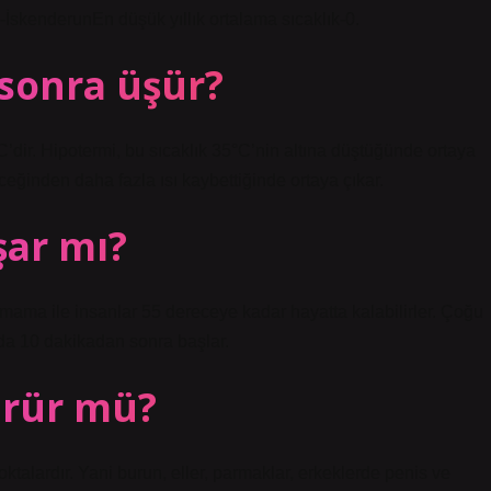
-İskenderunEn düşük yıllık ortalama sıcaklık-0.
sonra üşür?
°C’dir. Hipotermi, bu sıcaklık 35°C’nin altına düştüğünde ortaya
ceğinden daha fazla ısı kaybettiğinde ortaya çıkar.
şar mı?
mama ile insanlar 55 dereceye kadar hayatta kalabilirler. Çoğu
amda 10 dakikadan sonra başlar.
ürür mü?
ktalardır. Yani burun, eller, parmaklar, erkeklerde penis ve