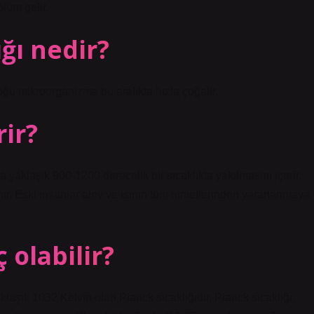
ölüm gelir.
ığı nedir?
Çoğu mikroorganizma bu aralıkta hızla çoğalır.
ir?
yaklaşık 900-1200 derecelik bir sıcaklıkta yakılmasını içerir.
r. Eski insanlar alev ve ısının tüm nimetlerinden yararlanmaya
 olabilir?
laşık 1032 Kelvin olan Planck sıcaklığıdır. Planck sıcaklığı,