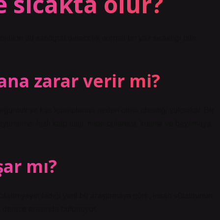
 sıcakta ölür?
rlikte 38 santigrat derecelik normal bir yaz sıcaklığı bile
ana zarar verir mi?
yorgunluk ve kas kramplarına neden olma olasılığı yüksektir. Bir
erleyememe, hızlı kalp atışı, mide bulantısı, kusma ve bayılmaya
şar mı?
ların yayımladığı yeni bir araştırmaya göre, insan vücudunun
rat derece arasında bulunuyor.