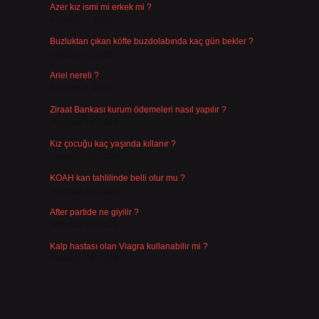
Azer kız ismi mi erkek mi ?
Ağustos 5, 2026
Buzluktan çıkan köfte buzdolabında kaç gün bekler ?
Ağustos 4, 2026
Ariel nereli ?
Ağustos 4, 2026
Ziraat Bankası kurum ödemeleri nasıl yapılır ?
Temmuz 29, 2026
Kız çocuğu kaç yaşında kıllanır ?
Temmuz 27, 2026
KOAH kan tahlilinde belli olur mu ?
Temmuz 25, 2026
After partide ne giyilir ?
Temmuz 24, 2026
Kalp hastası olan Viagra kullanabilir mi ?
Temmuz 23, 2026