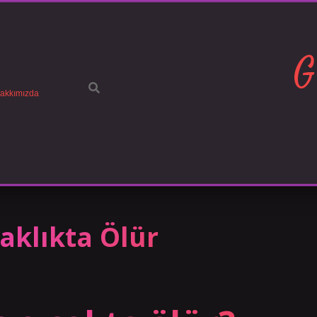
G
akkımızda
caklıkta Ölür