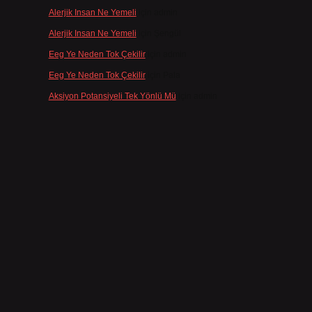
Alerjik Insan Ne Yemeli
için
admin
Alerjik Insan Ne Yemeli
için
Şengül
Eeg Ye Neden Tok Çekilir
için
admin
Eeg Ye Neden Tok Çekilir
için
Pala
Aksiyon Potansiyeli Tek Yönlü Mü
için
admin