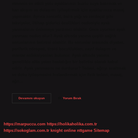
etmenin en etkili yolu ayaklarınızı buzlu suya batırmak ve
kan akışını ve dolaşımı iyileştirmek için ayaklarınıza masaj
yapmaktır. Ayrıca zencefil, balık yağı ve zerdeçal gibi
takviyeler, iltihap giderici özellikleri nedeniyle ayak
yanmalarını önlemeye yardımcı olabilir. Gece uyurken ayak
yanması neden olur? Ayak altında yanma çeşitli sağlık
sorunlarının belirtisi olabilir. Bu sorunlar arasında diyabet,
periferik nöropati, tiroid bozuklukları, zayıf dolaşım ve
mantar enfeksiyonları bulunur. Ayak altında yanma
genellikle altta yatan hastalığın bir belirtisi olarak kabul
edilir. Ayak yanmasını ne durdurur? Tedavi, ağrıyı azaltmak
ve doku iyileşmesini hızlandırmak için fizik tedavi, masaj,
ağrı…
Geceleri
Devamını okuyun
Yorum Bırak
Ayak
Yanmasına
Ne
Iyi
Gelir
https://marpuccu.com
https://holikaholika.com.tr
https://sokoglam.com.tr
knight online
nttgame
Sitemap