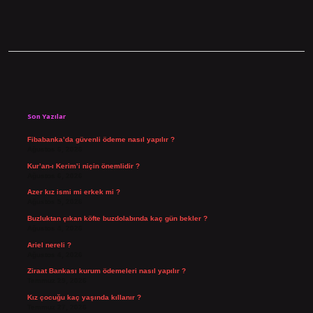
Sidebar
Son Yazılar
Fibabanka’da güvenli ödeme nasıl yapılır ?
Ağustos 6, 2026
Kur’an-ı Kerim’i niçin önemlidir ?
Ağustos 6, 2026
Azer kız ismi mi erkek mi ?
Ağustos 5, 2026
Buzluktan çıkan köfte buzdolabında kaç gün bekler ?
Ağustos 4, 2026
Ariel nereli ?
Ağustos 4, 2026
Ziraat Bankası kurum ödemeleri nasıl yapılır ?
Temmuz 29, 2026
Kız çocuğu kaç yaşında kıllanır ?
Temmuz 27, 2026