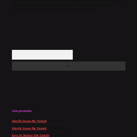
Hukuka ve yasal düzenlemelere aykırı olduğunu düşündüğünüz içerikleri,
backlinkpanelicomtr@gmail.com
adresine bildirmeniz halinde, ilgili
içerikler yasal süre içerisinde sitemizden kaldırılacaktır.
Arama
Son yorumlar
Alerjik Insan Ne Yemeli
için
admin
Alerjik Insan Ne Yemeli
için
Şengül
Eeg Ye Neden Tok Çekilir
için
admin