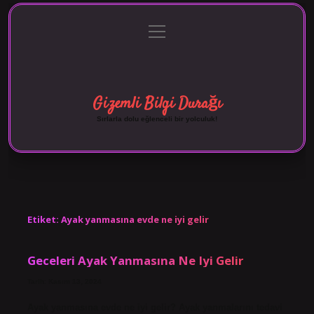
menüyü
Anasayfa
Gizlilik Politikası
Yasal Uyarı
aç
Hakkımızda
Gizemli Bilgi Durağı
Sırlarla dolu eğlenceli bir yolculuk!
Etiket:
Ayak yanmasına evde ne iyi gelir
Geceleri Ayak Yanmasına Ne Iyi Gelir
Tarih: Kasım 13, 2024
Ayak yanmasına evde ne iyi gelir? Ayak yanmalarını tedavi