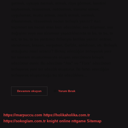
gelmek, uykuya dalmak, olmak, rüya görmek, kendini
kaybetmek, hissetmek, reddetmek, transfer etmek,
uygulamak, mutlu olmak, nazik olmak, vermek,
öfkelenmek. Hissetmek neden birleşik yazılır? Asıl
biçimleri tek heceli olan bazı sözcükler, ses düşmesi, ses
değişimi veya ses türemesi yaşadıklarında to be, to be, to
act, to be, to be yardımcı fiilleriyle birlikte yazılır: ordnet,
abnehmen, blasen, vergeben, Gefühl, ablehnen, vb. Birleşik
olduğunu nasıl anlarız? Birkaç sözcüğün birleşerek yeni
bir kavram oluşturmasıyla oluşan sözcüklere bileşik
sözcükler denir. Bu sözcükte “Ata” ve “Türk” sözcükleri
birleşerek yeni bir sözcük oluşturur. İki farklı sözcüğün
birleşerek oluşturduğu bu tür sözcüklere…
Hissetmek
Devamını okuyun
Yorum Bırak
Birleşik
Midir
https://marpuccu.com
https://holikaholika.com.tr
https://sokoglam.com.tr
knight online
nttgame
Sitemap