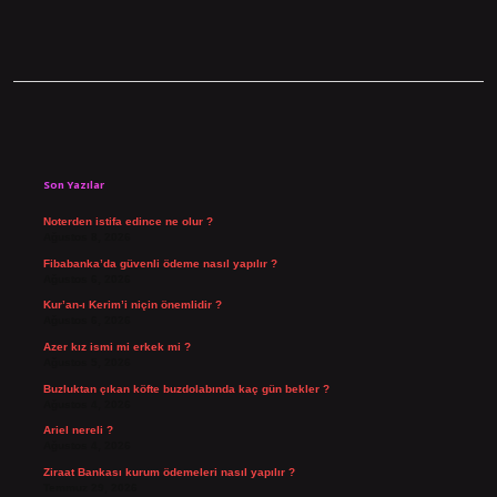
Sidebar
Son Yazılar
Noterden istifa edince ne olur ?
Ağustos 8, 2026
Fibabanka’da güvenli ödeme nasıl yapılır ?
Ağustos 6, 2026
Kur’an-ı Kerim’i niçin önemlidir ?
Ağustos 6, 2026
Azer kız ismi mi erkek mi ?
Ağustos 5, 2026
Buzluktan çıkan köfte buzdolabında kaç gün bekler ?
Ağustos 4, 2026
Ariel nereli ?
Ağustos 4, 2026
Ziraat Bankası kurum ödemeleri nasıl yapılır ?
Temmuz 29, 2026