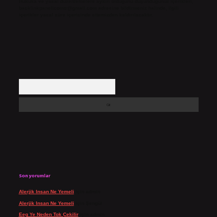
Hukuka ve yasal düzenlemelere aykırı olduğunu düşündüğünüz içerikleri,
backlinkpanelicomtr@gmail.com
adresine bildirmeniz halinde, ilgili
içerikler yasal süre içerisinde sitemizden kaldırılacaktır.
Arama
Son yorumlar
Alerjik Insan Ne Yemeli
için
admin
Alerjik Insan Ne Yemeli
için
Şengül
Eeg Ye Neden Tok Çekilir
için
admin