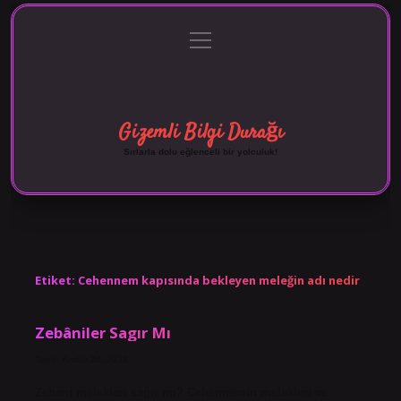
menüyü
Anasayfa
Gizlilik Politikası
Yasal Uyarı
aç
Hakkımızda
Gizemli Bilgi Durağı
Sırlarla dolu eğlenceli bir yolculuk!
Etiket:
Cehennem kapısında bekleyen meleğin adı nedir
Zebâniler Sagır Mı
Tarih: Aralık 24, 2024
Zebani melekleri sağır mı? Cehennemin melekleri ve