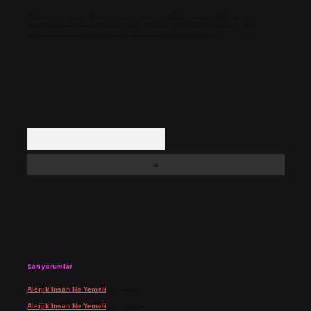
Hukuka ve yasal düzenlemelere aykırı olduğunu düşündüğünüz içerikleri,
backlinkpanelicomtr@gmail.com
adresine bildirmeniz halinde, ilgili
içerikler yasal süre içerisinde sitemizden kaldırılacaktır.
Arama
Son yorumlar
Alerjik Insan Ne Yemeli
için
admin
Alerjik Insan Ne Yemeli
için
Şengül