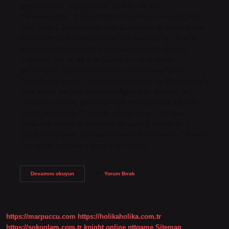
şeytanları bile sağır yaratıldı ve onlar da seni
duymayacaklar.” 2 Kasım 2023 Zebani Kur’an’da geçiyor
mu? Zebâni, İslam dinine göre Cehennem’de görev yapan
meleklerin adıdır. Malik, Cehennem meleklerinin başı ve
günahkârları Cehennem’e atmaktan sorumlu melektir.
Şeytanlar, Kur’an’da Alak Suresi’nin 18. ayetinde
geçmektedir. Bazen merhametli meleklerle savaşırlar.
Zebani neye benzer? Sonraki kaynaklarda Hz. Muhammed’e
isnat edilen hadislerde cinlere ilişkin bazı tasvirler yer
almaktadır: Cinler, gözleri şimşek gibi parlayan, ağızları
dikenli varlıklardır. Cennette zebani var mı? Bir iblis
fıkrasında cennet ve cehennemde sadece dünyalıların
olduğu vurgulanır. Cennete meleklerin başı kimdir? Rıdvan:
Cennetteki meleklerin başıdır. Şeytanlar:…
Zebâniler
Devamını okuyun
Yorum Bırak
Sagır
Mı
https://marpuccu.com
https://holikaholika.com.tr
https://sokoglam.com.tr
knight online
nttgame
Sitemap