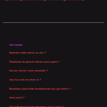
Sidebar
Son Yazılar
Noterden istifa edince ne olur ?
Ağustos 8, 2026
Fibabanka’da güvenli ödeme nasıl yapılır ?
Ağustos 6, 2026
Kur’an-ı Kerim’i niçin önemlidir ?
Ağustos 6, 2026
Azer kız ismi mi erkek mi ?
Ağustos 5, 2026
Buzluktan çıkan köfte buzdolabında kaç gün bekler ?
Ağustos 4, 2026
Ariel nereli ?
Ağustos 4, 2026
Ziraat Bankası kurum ödemeleri nasıl yapılır ?