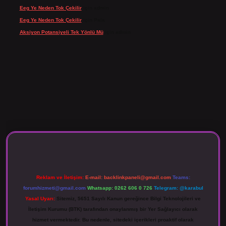
Eeg Ye Neden Tok Çekilir
için
admin
Eeg Ye Neden Tok Çekilir
için
Pala
Aksiyon Potansiyeli Tek Yönlü Mü
için
admin
 giriş
Reklam ve İletişim:
E-mail:
backlinkpaneli@gmail.com
Teams:
forumhizmeti@gmail.com
Whatsapp: 0262 606 0 726
Telegram: @karabul
Yasal Uyarı:
Sitemiz, 5651 Sayılı Kanun gereğince Bilgi Teknolojileri ve
İletişim Kurumu (BTK) tarafından onaylanmış bir Yer Sağlayıcı olarak
hizmet vermektedir. Bu nedenle, sitedeki içerikleri proaktif olarak