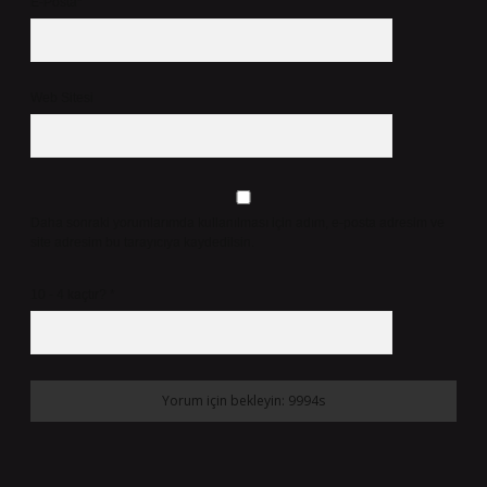
E-Posta*
Web Sitesi
Daha sonraki yorumlarımda kullanılması için adım, e-posta adresim ve
site adresim bu tarayıcıya kaydedilsin.
10 - 4 kaçtır?
*