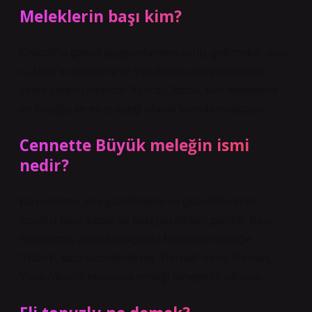
Meleklerin başı kim?
Cebrail’in görevi peygamberlere vahiy getirmektir, yani
o, Allah’ın emirlerini ve yasaklarını peygamberlere
ileten (ileten) melektir. Ayrıca Cebrail, tüm meleklerin
en büyüğü ve en yükseği olarak tanımlanmaktadır.
Cennette Büyük meleğin ismi
nedir?
Bu cennette, tüm güzelliklerin ve güzelliklerin bir
tecellisi olan, ebedi ve baki güzellikler görülür. Bazı
hadislerde, göksel bekçilerin başındaki meleğe
“Hâzin”, bazı hadislerde ise “Rıdvan” denir. Rıdvan,
Yüce Allah’ın insanlara verdiği nimetlerin ufkudur.