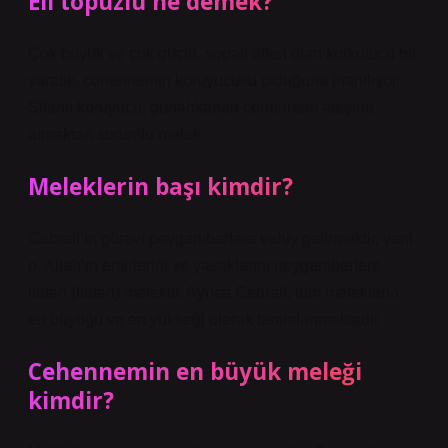
Eli topuzlu ne demek?
Çok büyük ve çok güçlü, sopalı elleri olan korkutucu bir
yaratık, cehennemin koruyucusu olduğuna inanılıyor.
Silahlı koruyucu, günahkarları cehennem ateşine
atmaktan sorumlu melek.
Meleklerin başı kimdir?
Cebrail’in görevi peygamberlere vahiy getirmektir, yani
o, Allah’ın emirlerini ve yasaklarını peygamberlere
ileten (ileten) melektir. Ayrıca Cebrail, tüm meleklerin
en büyüğü ve en yükseği olarak tanımlanmaktadır.
Cehennemin en büyük meleği
kimdir?