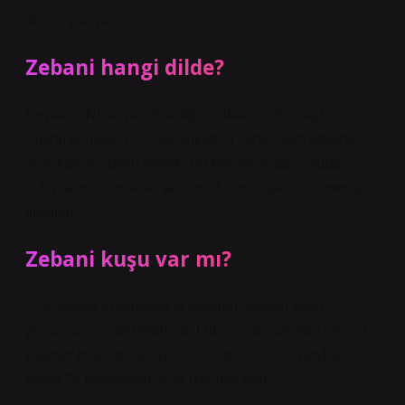
dokuz yazıyor.
Zebani hangi dilde?
Şeytan – Nişanyan Sözlüğü. zabāniya(t) زَبانية “1.
Silahlı koruyucu, 2. Günahkarları cehennem ateşine
atmaktan sorumlu melek. Bu kelime, Arapça zubānī
زُباني “akrebin makas şeklindeki ön organı” kelimesiyle
ilişkilidir.
Zebani kuşu var mı?
→ Videoda Zonguldak’ta görülen “şeytan kuşu”
görünmüyor. Görüntülerde Lübnan’da avlanan bir “çöl
yağmur kuşu” görülüyor. 2022’de TikTok’ta paylaşılan
video 24 milyondan fazla izlenme aldı.