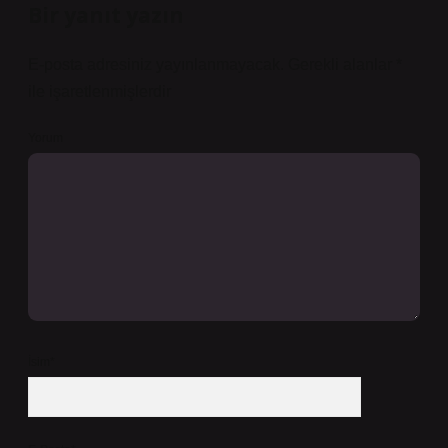
Bir yanıt yazın
E-posta adresiniz yayınlanmayacak.
Gerekli alanlar
*
ile işaretlenmişlerdir
Yorum
İsim*