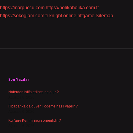
https://marpuccu.com
https://holikaholika.com.tr
https://sokoglam.com.tr
knight online
nttgame
Sitemap
Sidebar
Son Yazılar
Noterden istifa edince ne olur ?
Ağustos 8, 2026
Fibabanka’da güvenli ödeme nasıl yapılır ?
Ağustos 6, 2026
Kur’an-ı Kerim’i niçin önemlidir ?
Ağustos 6, 2026