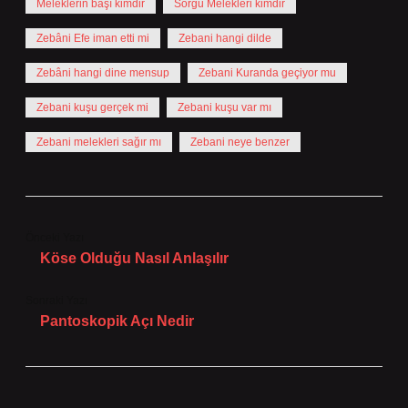
Meleklerin başı kimdir
Sorgu Melekleri kimdir
Zebâni Efe iman etti mi
Zebani hangi dilde
Zebâni hangi dine mensup
Zebani Kuranda geçiyor mu
Zebani kuşu gerçek mi
Zebani kuşu var mı
Zebani melekleri sağır mı
Zebani neye benzer
Önceki Yazı
Köse Olduğu Nasıl Anlaşılır
Sonraki Yazı
Pantoskopik Açı Nedir