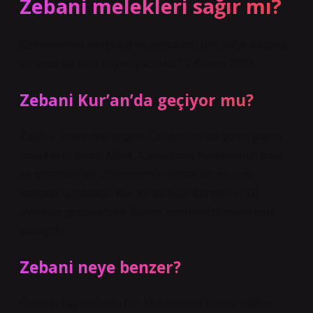
Zebani melekleri sağır mı?
Cehennemin melekleri ve şeytanları bile sağır yaratıldı
ve onlar da seni duymayacaklar.” 2 Kasım 2023
Zebani Kur’an’da geçiyor mu?
Zebâni, İslam dinine göre Cehennem’de görev yapan
meleklerin adıdır. Malik, Cehennem meleklerinin başı
ve günahkârları Cehennem’e atmaktan sorumlu
melektir. Şeytanlar, Kur’an’da Alak Suresi’nin 18.
ayetinde geçmektedir. Bazen merhametli meleklerle
savaşırlar.
Zebani neye benzer?
Sonraki kaynaklarda Hz. Muhammed’e isnat edilen