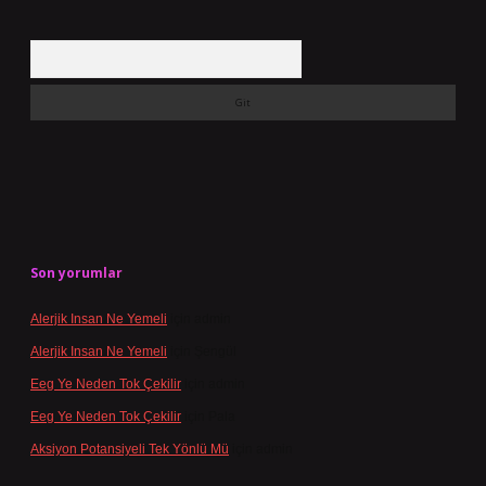
Arama
Son yorumlar
Alerjik Insan Ne Yemeli
için
admin
Alerjik Insan Ne Yemeli
için
Şengül
Eeg Ye Neden Tok Çekilir
için
admin
Eeg Ye Neden Tok Çekilir
için
Pala
Aksiyon Potansiyeli Tek Yönlü Mü
için
admin