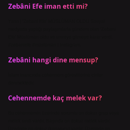
Zebâni Efe iman etti mi?
Yarın | ‘Zebani Efe’ MÜSLÜMAN OLDU Sosyal
medyada yaptığı paylaşımlarla gündem olan ‘Zebani
Efe’ Müslüman oldu ve umreye gitmeye karar verdi.
#zebaniefe #müslüman | Instagram.
Zebâni hangi dine mensup?
İslam inancında cehennem görevlilerine cinler
denmektedir.
Cehennemde kaç melek var?
Bu cehennemin üzerinde sorumlu on dokuz grup veya
melek sınıfı vardır. Başında on dokuz melek vardır.
Üzerinde on dokuz (koruyucu) vardır. Üzerinde on