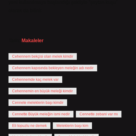
yeni kullanılmaya başlandığı şekliyle “şeytan kuşu”
olarak da bilinir.
Tarih:
Makaleler
Cehennem bekçisi olan melek kimdir
Cehennem kapısında bekleyen meleğin adı nedir
Cehennemde kaç melek var
Cehennemin en büyük meleği kimdir
Cennete meleklerin başı kimdir
Cennette Büyük meleğin ismi nedir
Cennette zebani var mı
Eli topuzlu ne demek
Meleklerin başı kim