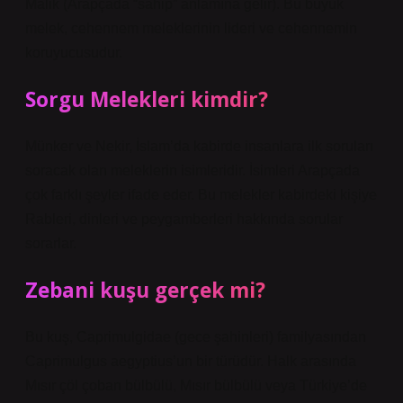
Malik (Arapçada “sahip” anlamına gelir). Bu büyük
melek, cehennem meleklerinin lideri ve cehennemin
koruyucusudur.
Sorgu Melekleri kimdir?
Münker ve Nekir, İslam’da kabirde insanlara ilk soruları
soracak olan meleklerin isimleridir. İsimleri Arapçada
çok farklı şeyler ifade eder. Bu melekler kabirdeki kişiye
Rableri, dinleri ve peygamberleri hakkında sorular
sorarlar.
Zebani kuşu gerçek mi?
Bu kuş, Caprimulgidae (gece şahinleri) familyasından
Caprimulgus aegyptius’un bir türüdür. Halk arasında
Mısır çöl çoban bülbülü, Mısır bülbülü veya Türkiye’de