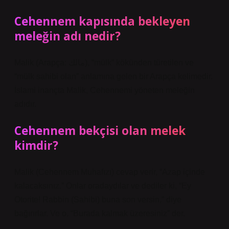
Cehennem kapısında bekleyen
meleğin adı nedir?
Malik (Arapça: مالك), “mülk” kökünden türetilen ve
“mülk sahibi olan” anlamına gelen bir Arapça kelimedir.
İslami inançta Malik, Cehennemi yöneten meleğin
adıdır.
Cehennem bekçisi olan melek
kimdir?
Malik (Cehennem Muhafızı) cevap verir, “Azap içinde
kalacaksınız.” Onlar oradaydılar ve dediler ki, “Ey
Otorite! Rabbin (Sahibi) buna son versin,” diye
bağırırlar. Ve o, “Burada kalmak üzeresiniz” der.