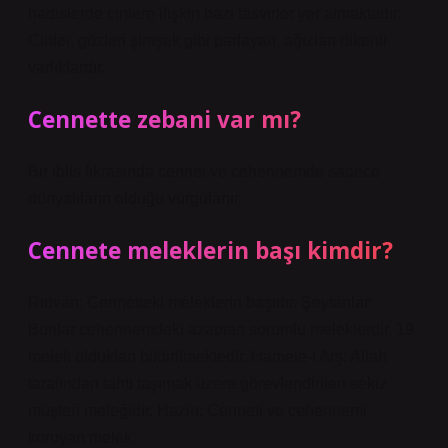
hadislerde cinlere ilişkin bazı tasvirler yer almaktadır:
Cinler, gözleri şimşek gibi parlayan, ağızları dikenli
varlıklardır.
Cennette zebani var mı?
Bir iblis fıkrasında cennet ve cehennemde sadece
dünyalıların olduğu vurgulanır.
Cennete meleklerin başı kimdir?
Rıdvan: Cennetteki meleklerin başıdır. Şeytanlar:
Bunlar cehennemdeki azaptan sorumlu meleklerdir. 19
melek oldukları bildirilmektedir. Hamele-i Arş: Allah
tarafından tahtı taşımak üzere görevlendirilen sekiz
müşteri meleğidir. Hazin: Cenneti ve cehennemi
koruyan melek.