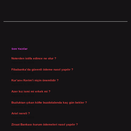
Sidebar
Son Yazılar
Noterden istifa edince ne olur ?
Ağustos 8, 2026
Fibabanka’da güvenli ödeme nasıl yapılır ?
Ağustos 6, 2026
Kur’an-ı Kerim’i niçin önemlidir ?
Ağustos 6, 2026
Azer kız ismi mi erkek mi ?
Ağustos 5, 2026
Buzluktan çıkan köfte buzdolabında kaç gün bekler ?
Ağustos 4, 2026
Ariel nereli ?
Ağustos 4, 2026
Ziraat Bankası kurum ödemeleri nasıl yapılır ?
Temmuz 29, 2026