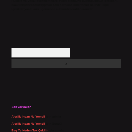
Hukuka ve yasal düzenlemelere aykırı olduğunu düşündüğünüz içerikleri,
backlinkpanelicomtr@gmail.com
adresine bildirmeniz halinde, ilgili
içerikler yasal süre içerisinde sitemizden kaldırılacaktır.
Arama
Son yorumlar
Alerjik Insan Ne Yemeli
için
admin
Alerjik Insan Ne Yemeli
için
Şengül
Eeg Ye Neden Tok Çekilir
için
admin