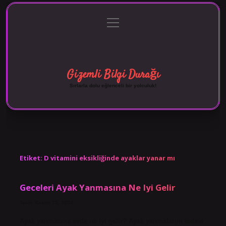
menüyü
Anasayfa
Gizlilik Politikası
Yasal Uyarı
aç
Hakkımızda
Gizemli Bilgi Durağı
Sırlarla dolu eğlenceli bir yolculuk!
Etiket:
D vitamini eksikliğinde ayaklar yanar mı
Geceleri Ayak Yanmasına Ne Iyi Gelir
Tarih: Kasım 13, 2024
Ayak yanmasına evde ne iyi gelir? Ayak yanmalarını tedavi