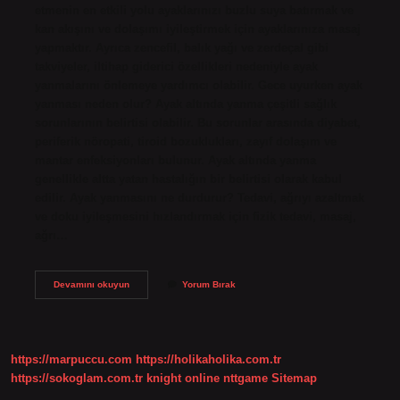
etmenin en etkili yolu ayaklarınızı buzlu suya batırmak ve
kan akışını ve dolaşımı iyileştirmek için ayaklarınıza masaj
yapmaktır. Ayrıca zencefil, balık yağı ve zerdeçal gibi
takviyeler, iltihap giderici özellikleri nedeniyle ayak
yanmalarını önlemeye yardımcı olabilir. Gece uyurken ayak
yanması neden olur? Ayak altında yanma çeşitli sağlık
sorunlarının belirtisi olabilir. Bu sorunlar arasında diyabet,
periferik nöropati, tiroid bozuklukları, zayıf dolaşım ve
mantar enfeksiyonları bulunur. Ayak altında yanma
genellikle altta yatan hastalığın bir belirtisi olarak kabul
edilir. Ayak yanmasını ne durdurur? Tedavi, ağrıyı azaltmak
ve doku iyileşmesini hızlandırmak için fizik tedavi, masaj,
ağrı…
Geceleri
Devamını okuyun
Yorum Bırak
Ayak
Yanmasına
Ne
Iyi
Gelir
https://marpuccu.com
https://holikaholika.com.tr
https://sokoglam.com.tr
knight online
nttgame
Sitemap