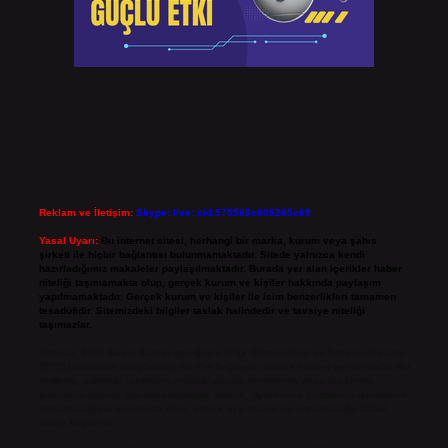
Reklam ve İletişim:
Skype: live:.cid.575569c608265c69
Yasal Uyarı:
Bu internet sitesi, herhangi bir marka, kurum veya şahıs
şirketi ile hiçbir bağlantısı bulunmamaktadır. Sitede yalnızca kendi
hazırladığımız makaleler paylaşılmaktadır. Burada yer alan içerikler haber
niteliği taşımamakta olup, gerçek kurum ve kişiler hakkında paylaşım
yapılmamaktadır. Gerçek kurum ve kişiler ile isim benzerlikleri tamamen
tesadüfidir. Sitemizdeki bilgiler taslak halindedir ve tavsiye niteliği
taşımazlar.
Sitemiz, 5651 Sayılı Kanun gereğince Bilgi Teknolojileri ve İletişim Kurumu
(BTK) tarafından onaylanmış bir Yer Sağlayıcı olarak hizmet vermektedir. Bu
nedenle, sitedeki içerikleri proaktif olarak denetleme veya araştırma
yükümlülüğümüz bulunmamaktadır. Ancak, üyelerimiz yazdıkları içeriklerin
sorumluluğunu taşımakta olup, siteye üye olarak bu sorumluluğu kabul
etmiş sayılırlar.