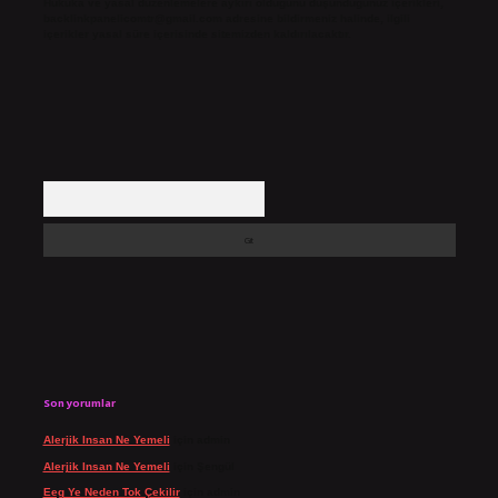
Hukuka ve yasal düzenlemelere aykırı olduğunu düşündüğünüz içerikleri,
backlinkpanelicomtr@gmail.com
adresine bildirmeniz halinde, ilgili
içerikler yasal süre içerisinde sitemizden kaldırılacaktır.
Arama
Son yorumlar
Alerjik Insan Ne Yemeli
için
admin
Alerjik Insan Ne Yemeli
için
Şengül
Eeg Ye Neden Tok Çekilir
için
admin