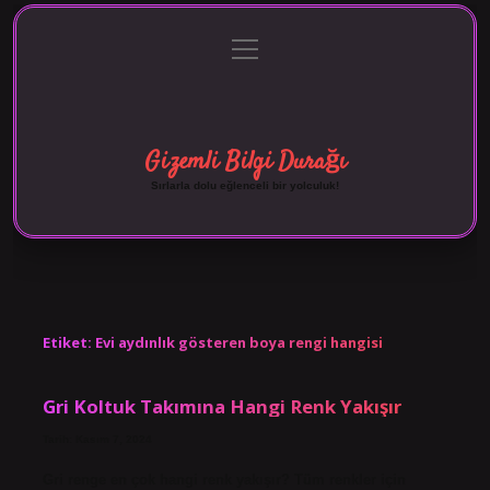
menüyü
Anasayfa
Gizlilik Politikası
Yasal Uyarı
aç
Hakkımızda
Gizemli Bilgi Durağı
Sırlarla dolu eğlenceli bir yolculuk!
Etiket:
Evi aydınlık gösteren boya rengi hangisi
Gri Koltuk Takımına Hangi Renk Yakışır
Tarih: Kasım 7, 2024
Gri renge en çok hangi renk yakışır? Tüm renkler için