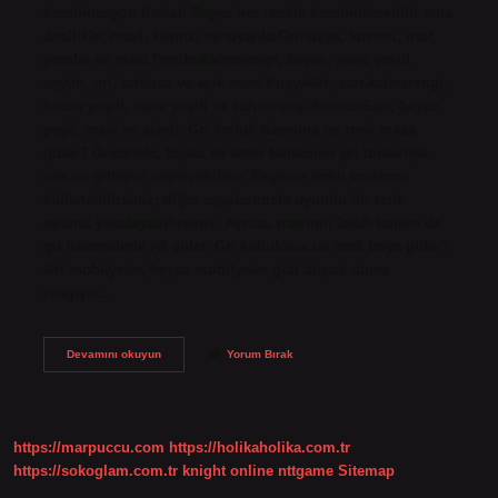
kombinasyon listesi: Beyaz her renkle kombinlenebilir ama
özellikle; mavi, kırmızı ve siyahla.GriFuşya, kırmızı, mor,
pembe ve mavi.PembeKahverengi, beyaz, nane yeşili,
zeytin, gri, turkuaz ve açık mavi.FuşyaGri, sarı-kahverengi,
limon yeşili, nane yeşili ve kahverengi.KırmızıSarı, beyaz,
yeşil, mavi ve siyah. Gri koltuk takımına ne renk masa
gider? Öncelikle; beyaz ve krem ​​tonlarının gri tonlarıyla
çok iyi gittiğini söyleyebiliriz. Beyazın farklı tonlarını
kullanabilirsiniz; diğer eşyalarınızla uyumlu bir renk
uyumu yakalayabilirsiniz. Ayrıca, mavinin farklı tonları da
gri kanepelerle iyi gider. Gri koltuklara ne renk boya gider?
Gri mobilyalar, beyaz mobilyalar gibi birçok duvar
rengiyle…
Gri
Devamını okuyun
Yorum Bırak
Koltuk
Takımına
Hangi
Renk
Yakışır
https://marpuccu.com
https://holikaholika.com.tr
https://sokoglam.com.tr
knight online
nttgame
Sitemap