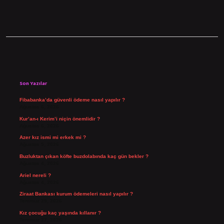
Sidebar
Son Yazılar
Fibabanka’da güvenli ödeme nasıl yapılır ?
Ağustos 6, 2026
Kur’an-ı Kerim’i niçin önemlidir ?
Ağustos 6, 2026
Azer kız ismi mi erkek mi ?
Ağustos 5, 2026
Buzluktan çıkan köfte buzdolabında kaç gün bekler ?
Ağustos 4, 2026
Ariel nereli ?
Ağustos 4, 2026
Ziraat Bankası kurum ödemeleri nasıl yapılır ?
Temmuz 29, 2026
Kız çocuğu kaç yaşında kıllanır ?
Temmuz 27, 2026